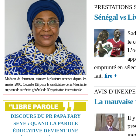
PRESTATIONS 
Sénégal vs L
Sad
le 
L’o
app
emprunté en sélect
about PRE
fait.
lire +
Médecin de formation, ministre à plusieurs reprises depuis les
dilemmes 
années 2000, Coumba Bâ porte la candidature de la Mauritanie
au poste de secrétaire générale de l'Organisation internationale
AVIS D’INEXPE
La mauvaise t
DISCOURS DU PR PAPA FARY
Il 
SEYE : QUAND LA PAROLE
pre
ÉDUCATIVE DEVIENT UNE
ine