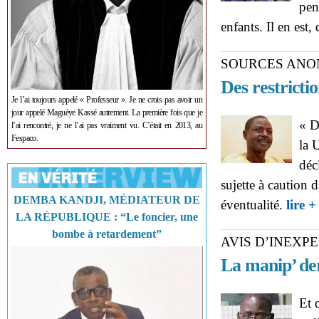
pen
enfants. Il en est,
SOURCES AN
Des restricti
Je l’ai toujours appelé « Professeur ». Je ne crois pas avoir un
jour appelé Maguèye Kassé autrement. La première fois que je
« D
l’ai rencontré, je ne l’ai pas vraiment vu. C’était en 2013, au
Fespaco.
la 
déc
sujette à caution 
DEMBA KANDJI, MÉDIATEUR DE
éventualité.
lire +
LA RÉPUBLIQUE : “Le foncier, une
bombe à retardement”
AVIS D’INEXPE
La manip’ de
Et 