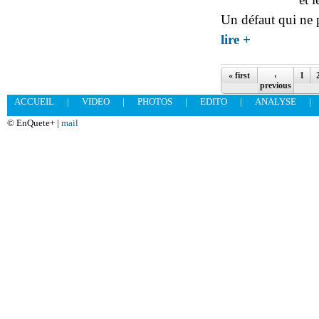
Un défaut qui ne 
about SERIGNE M
lire +
Pages
« first
‹
1
previous
ACCUEIL
|
VIDEO
|
PHOTOS
|
EDITO
|
ANALYSE
|
© EnQuete+ |
mail