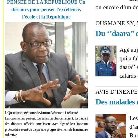
PENSÉE DE LA RÉPUBLIQUE Un
ou encore d’un d
discours pour penser l’excellence,
l’école et la République
OUSMANE SY, 
Du ‘’daara’’ d
Agé auj
qui a f
daara’’ 
cafards
AVIS D’INEXPE
Des malades 
I. Quand une cérémonie devient un événement intellectuel
Les
Les cérémonies passent. Certaines paroles demeurent. La plupart
des discours officiels remplissent avec dignité leur fonction
d’a
protocolaire avant de disparaître progressivement de la mémoire
Bur
collective.