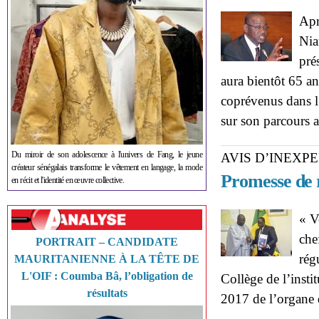
Apr
Nia
pré
aura bientôt 65 ans
coprévenus dans l’
sur son parcours a
Du miroir de son adolescence à l'univers de Fang, le jeune
AVIS D’INEXPE
créateur sénégalais transforme le vêtement en langage, la mode
Promesse de 
en récit et l'identité en œuvre collective.
« V
che
PORTRAIT – CANDIDATE
rég
MAURITANIENNE À LA TÊTE DE
L'OIF : Coumba Bâ, l’obligation de
Collège de l’instit
résultats
2017 de l’organe 