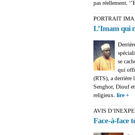
pas réellement. ‘’
PORTRAIT IM
L’Imam qui mu
Derrièr
spécial
se cac
qui off
(RTS), a derrière 
Senghor, Diouf et 
ab
religieux.
lire +
l’o
AVIS D’INEXPE
Face-à-face t