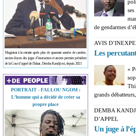
pol
ses
man
de gendarmes d’él
AVIS D’INEXPE
Les percutan
Magistrat à la retraite après plus de quarante années de carrière,
ancien doyen des juges d’instruction et ancien premier président
de la Cour d’appel de Dakar, Demba Kandji est, depuis 2021
« P
sop
Thi
PORTRAIT - FALLOU NGOM :
grands débatteurs,
L’homme qui a décidé de créer sa
propre place
DEMBA KANDJI
D’APPEL
Un juge à l’é