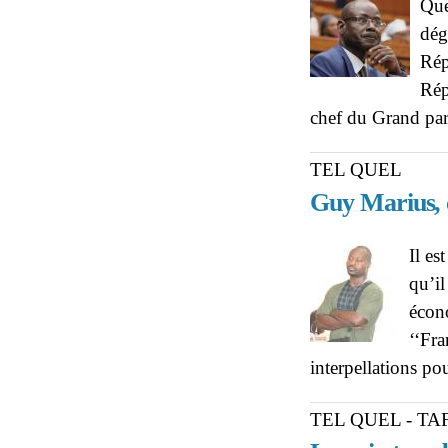
Que
dég
Rép
Rép
chef du Grand par
TEL QUEL
Guy Marius, 
Il es
qu’i
écon
‘‘Fra
interpellations po
TEL QUEL - T