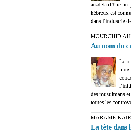
au-delà d’être un 
hébreux est connu
dans l’industrie d
MOURCHID AH
Au nom du cr
Le n
mois
conce
l’ini
des musulmans et b
toutes les controv
MARAME KAIRE
La tête dans l