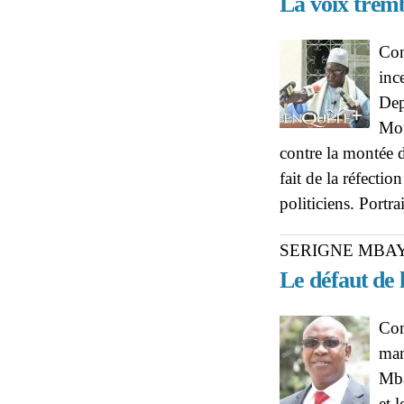
La voix trem
Con
inc
Dep
Mou
contre la montée d
fait de la réfecti
politiciens. Portra
SERIGNE MBA
Le défaut de l
Com
man
Mba
et 