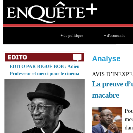
Sk
ma
co
+ de politique
+ d'economie
Analyse
ÉDITO PAR BIGUÉ BOB : Adieu
Professeur et merci pour le cinéma
AVIS D’INEXPE
La preuve d’u
macabre
Pou
meu
dan