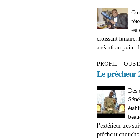
Com
fêt
est
croissant lunaire.
anéanti au point d
PROFIL – OUS
Le prêcheur 
Des c
Séné
établ
beau
l’extérieur très su
prêcheur chouchou