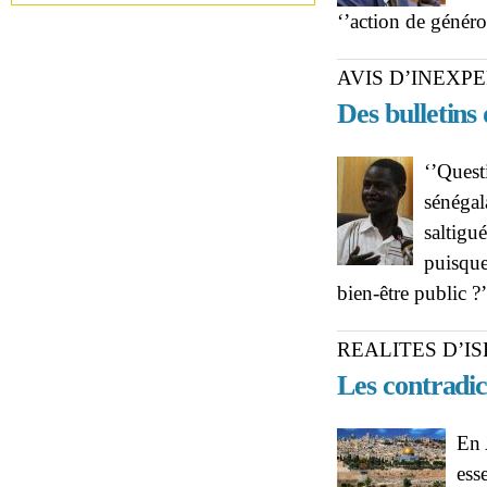
‘’action de génér
AVIS D’INEXPE
Des bulletins 
‘’Quest
sénégal
saltigu
puisque
bien-être public ?
REALITES D’I
Les contradict
En 
ess