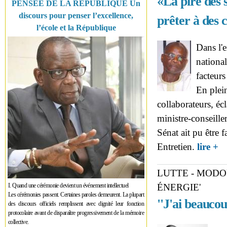
«La pire des 
PENSÉE DE LA RÉPUBLIQUE Un
discours pour penser l’excellence,
prêter à des
l’école et la République
Dans l'e
nationa
facteur
En plein
collaborateurs, éc
ministre-conseille
Sénat ait pu être 
ab
Entretien.
lire +
FO
c'
LUTTE - MODOU
I. Quand une cérémonie devient un événement intellectuel
ÉNERGIE'
Les cérémonies passent. Certaines paroles demeurent. La plupart
''J'ai beaucou
des discours officiels remplissent avec dignité leur fonction
protocolaire avant de disparaître progressivement de la mémoire
collective.