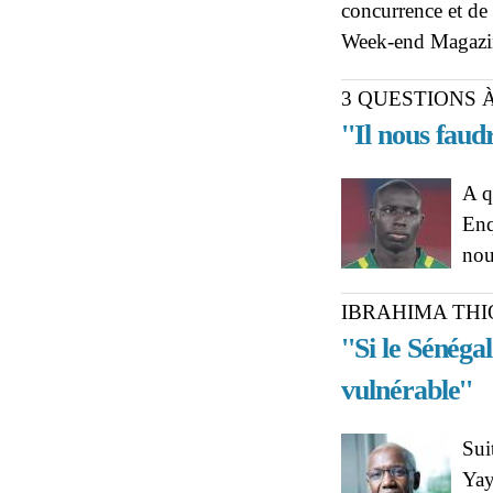
concurrence et de 
Week-end Magazi
3 QUESTIONS 
''Il nous faud
A q
Enq
nou
IBRAHIMA TH
''
Si le Sénéga
vulnérable''
Sui
Yay