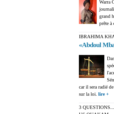
Warra C
journal
grand h
prête à
IBRAHIMA KHA
«Abdoul Mbaye 
Dan
spé
l'a
Sén
car il sera radié d
abo
sur la loi.
lire +
fal
3 QUESTIONS.