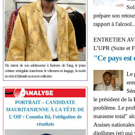
Sol
prépare son retour
rapport à l'alcool.
ENTRETIEN A
L’UPR (Suite et F
"Ce pays est 
Du miroir de son adolescence à l'univers de Fang, le jeune
créateur sénégalais transforme le vêtement en langage, la mode
Le 
en récit et l'identité en œuvre collective.
ent
Sén
le président de la
PORTRAIT – CANDIDATE
problème. Le probl
MAURITANIENNE À LA TÊTE DE
marasme total" alo
L'OIF : Coumba Bâ, l’obligation de
résultats
Assises nationales
diplômes (et) qui