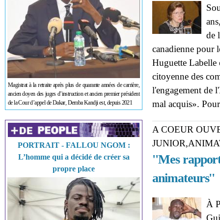
Sou
ans
de 
canadienne pour l
Huguette Labelle 
citoyenne des com
Magistrat à la retraite après plus de quarante années de carrière,
l'engagement de l'E
ancien doyen des juges d’instruction et ancien premier président
mal acquis». Pour 
de la Cour d’appel de Dakar, Demba Kandji est, depuis 2021
A COEUR OUVE
JUNIOR,ANIMATE
PORTRAIT - FALLOU NGOM :
''Mes rapports
L’homme qui a décidé de créer sa
propre place
animateurs''
À P
Gui