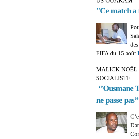
US OUAKAM
''Ce match a 
Pou
Sal
des
FIFA du 15 août
MALICK NOËL
SOCIALISTE
‘’Ousmane Ta
ne passe pas’’
C’e
Dan
Con