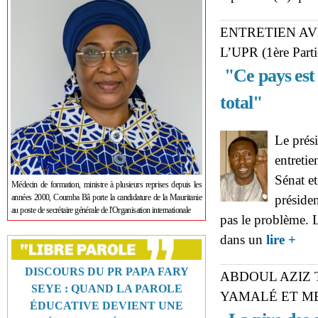
ENTRETIEN A
L’UPR (1ère Parti
"Ce pays est
total"
Le prés
entreti
Sénat e
Médecin de formation, ministre à plusieurs reprises depuis les
années 2000, Coumba Bâ porte la candidature de la Mauritanie
présiden
au poste de secrétaire générale de l'Organisation internationale
pas le problème. Le
abou
dans un
lire +
«Ce p
DISCOURS DU PR PAPA FARY
ABDOUL AZIZ 
SEYE : QUAND LA PAROLE
YAMALÉ ET ME
ÉDUCATIVE DEVIENT UNE