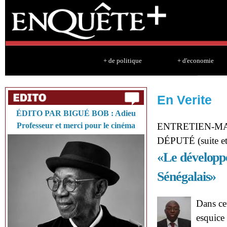
Sk
ma
co
+ de politique
+ d'economie
En Verite
ÉDITO PAR BIGUÉ BOB : Adieu
Professeur et merci pour le cinéma
ENTRETIEN-M
DÉPUTÉ (suite et
«Le développe
Sénégalais»
Dans ce
esquice