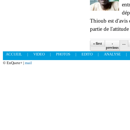
ent
dép
Thioub est d'avis 
partie de l'attitu
Pages
« first
‹
…
previous
ACCUEIL
|
VIDEO
|
PHOTOS
|
EDITO
|
ANALYSE
|
© EnQuete+ |
mail