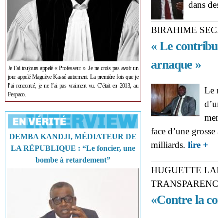
dans de
BIRAHIME SEC
« Le contribu
arnaque »
Je l’ai toujours appelé « Professeur ». Je ne crois pas avoir un
jour appelé Maguèye Kassé autrement. La première fois que je
l’ai rencontré, je ne l’ai pas vraiment vu. C’était en 2013, au
Le 
Fespaco.
d’u
mem
face d’une grosse 
DEMBA KANDJI, MÉDIATEUR DE
abo
milliards.
lire +
LA RÉPUBLIQUE : “Le foncier, une
d'u
bombe à retardement”
HUGUETTE LA
TRANSPARENC
«Contre la cor