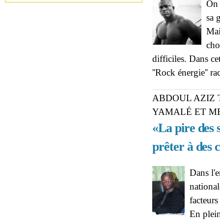
On 
sa 
Mai
cho
difficiles. Dans ce
''Rock énergie'' ra
ABDOUL AZIZ 
YAMALÉ ET M
«La pire des 
prêter à des
Dans l'e
nationa
facteur
En plein