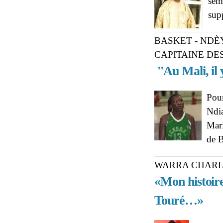
sema
sup
BASKET - NDÈY
CAPITAINE DE
''Au Mali, il
Pour
Ndia
Mari
de 
WARRA CHARL
«Mon histoir
Touré…»