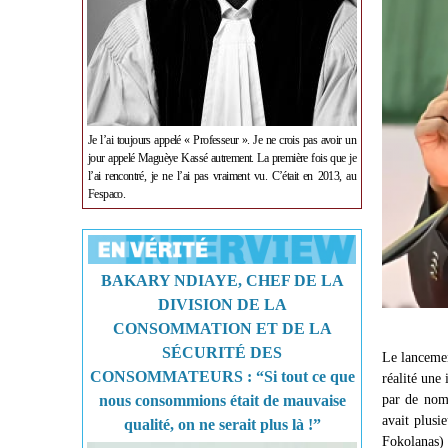
Je l’ai toujours appelé « Professeur ». Je ne crois pas avoir un
jour appelé Maguèye Kassé autrement. La première fois que je
l’ai rencontré, je ne l’ai pas vraiment vu. C’était en 2013, au
Fespaco.
BAKARY NDIAYE, CHEF DE LA
DIVISION DE LA
CONSOMMATION ET DE LA
SÉCURITÉ DES
Le lancemen
CONSOMMATEURS : “Si tout ce que
réalité une
nous consommions était de mauvaise
par de nomb
avait plusi
qualité, on ne serait plus là !”
Fokolanas) 