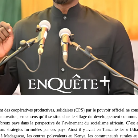
t des coopératives productives, solidaires (CPS) par le pouvoir officiel ne cons
 innovation, en ce sens qu’il se situe dans le sillage du développement communau
reux pays dans la perspective de l’avènement du socialisme africain. C’est a
eurs stratégies formulées par ces pays. Ainsi il y avait en Tanzanie les « Udi
à Madagascar, les centres polyvalents au Kenya, les communautés rurales au