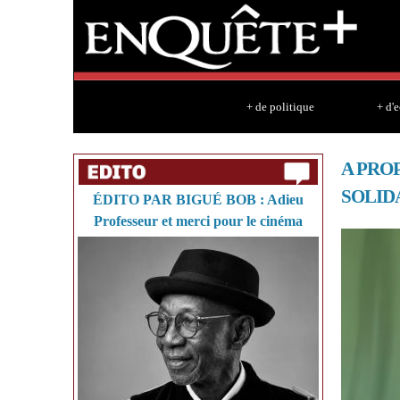
+ de politique
+ d'
A PRO
SOLID
ÉDITO PAR BIGUÉ BOB : Adieu
Professeur et merci pour le cinéma