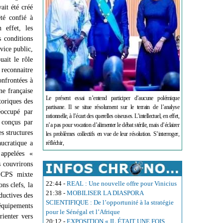
ait été créé
té confié à
 effet, les
s conditions
rvice public,
uait le rôle
 reconnaitre
confrontées à
ne française
Le présent essai n’entend participer d’aucune polémique
toriques des
partisane. Il se situe résolument sur le terrain de l’analyse
éoccupé par
rationnelle, à l’écart des querelles oiseuses. L’intellectuel, en effet,
s conçus par
n’a pas pour vocation d’alimenter le débat stérile, mais d’éclairer
s structures
les problèmes collectifs en vue de leur résolution. S’interroger,
aucratique a
réfléchir,
 appelées «
s couvrirons
e CPS mixte
22:44
-
REAL : Une nouvelle offre pour Vinicius
ns clefs, la
21:38
-
MOBILISER LA DIASPORA
oductives des
SCIENTIFIQUE : De l’opportunité à la stratégie
 équipements
pour le Sénégal et l’Afrique
ienter vers
20:12
-
EXPOSITION « IL ÉTAIT UNE FOIS