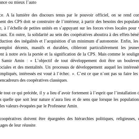
sance ou mieux l’auto
ce. A la lumière des discours tenus par le pouvoir officiel, on se rend co
nt des CPS doit se construire de l’intérieur, à partir des besoins des populati
e, à l’échelle de petites unités en s’appuyant sur les forces vives locales pour v
caux. En outre, la solidarité au sein des coopératives aboutira à des effets béné
éduction des inégalités et l’acquisition d’un minimum d’autonomie. Enfin, le
’emploi décents, massifs et durables, cibleront particulièrement les jeunes
nt à notre avis la portée et la signification de la CPS. Mais comme le soulig
 Samir Amin : « L’objectif de tout développement doit être un bouleve
sociales et des mentalités. Un processus de développement auquel les intéressé
impliqués, intéressés est voué à l’échec. ». C’est ce que n’ont pas su faire les
 encadreurs des coopératives classiques.
 tout ce qui précède, il y a lieu d’avoir fortement à l’esprit que l’installation 
s quelle que soit leur nature n’aura lieu et de sens que lorsque les population
les valeurs évoquées par le Professeur Amin.
coopératives doivent être épargnées des hiérarchies politiques, religieuses, cl
, gages de leur réussite.