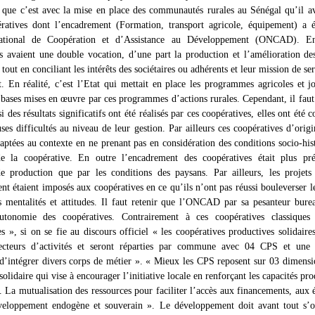
r que c’est avec la mise en place des communautés rurales au Sénégal qu’il av
ratives dont l’encadrement (Formation, transport agricole, équipement) a é
ational de Coopération et d’Assistance au Développement (ONCAD). En
s avaient une double vocation, d’une part la production et l’amélioration de
tout en conciliant les intérêts des sociétaires ou adhérents et leur mission de se
t. En réalité, c’est l’Etat qui mettait en place les programmes agricoles et jo
 bases mises en œuvre par ces programmes d’actions rurales. Cependant, il faut
des résultats significatifs ont été réalisés par ces coopératives, elles ont été 
es difficultés au niveau de leur gestion. Par ailleurs ces coopératives d’origi
daptées au contexte en ne prenant pas en considération des conditions socio-his
 la coopérative. En outre l’encadrement des coopératives était plus pr
de production que par les conditions des paysans. Par ailleurs, les projet
nt étaient imposés aux coopératives en ce qu’ils n’ont pas réussi bouleverser le
es mentalités et attitudes. Il faut retenir que l’ONCAD par sa pesanteur bure
autonomie des coopératives. Contrairement à ces coopératives classiques
», si on se fie au discours officiel « les coopératives productives solidaire
secteurs d’activités et seront réparties par commune avec 04 CPS et un
d’intégrer divers corps de métier ». « Mieux les CPS reposent sur 03 dimensio
olidaire qui vise à encourager l’initiative locale en renforçant les capacités pr
. La mutualisation des ressources pour faciliter l’accès aux financements, aux
veloppement endogène et souverain ». Le développement doit avant tout s’or