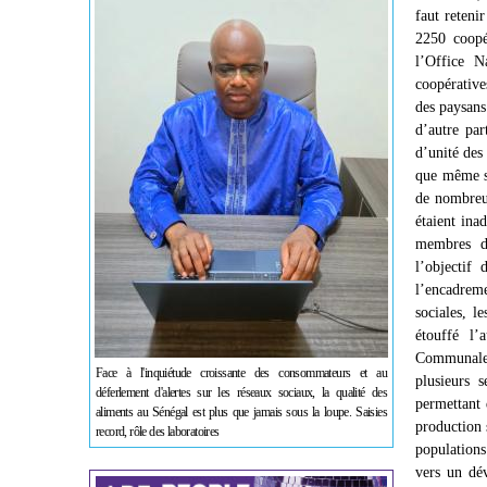
faut reteni
2250 coopé
l’Office N
coopérative
des paysans 
d’autre par
d’unité des
que même si 
de nombreus
étaient ina
membres de
l’objectif 
l’encadreme
sociales, l
étouffé l’
Communales 
Face à l'inquiétude croissante des consommateurs et au
plusieurs 
déferlement d'alertes sur les réseaux sociaux, la qualité des
permettant 
aliments au Sénégal est plus que jamais sous la loupe. Saisies
production s
record, rôle des laboratoires
populations
vers un dé