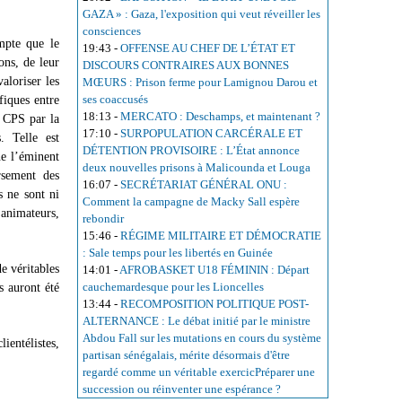
GAZA » : Gaza, l'exposition qui veut réveiller les
consciences
mpte que le
19:43
-
OFFENSE AU CHEF DE L’ÉTAT ET
ons, de leur
DISCOURS CONTRAIRES AUX BONNES
aloriser les
MŒURS : Prison ferme pour Lamignou Darou et
ses coaccusés
fiques entre
18:13
-
MERCATO : Deschamps, et maintenant ?
s CPS par la
17:10
-
SURPOPULATION CARCÉRALE ET
. Telle est
DÉTENTION PROVISOIRE : L’État annonce
ne l’éminent
deux nouvelles prisons à Malicounda et Louga
rsement des
16:07
-
SECRÉTARIAT GÉNÉRAL ONU :
s ne sont ni
Comment la campagne de Macky Sall espère
 animateurs,
rebondir
15:46
-
RÉGIME MILITAIRE ET DÉMOCRATIE
: Sale temps pour les libertés en Guinée
de véritables
14:01
-
AFROBASKET U18 FÉMININ : Départ
cauchemardesque pour les Lioncelles
s auront été
13:44
-
RECOMPOSITION POLITIQUE POST-
ALTERNANCE : Le débat initié par le ministre
Abdou Fall sur les mutations en cours du système
ientélistes,
partisan sénégalais, mérite désormais d'être
regardé comme un véritable exercicPréparer une
succession ou réinventer une espérance ?