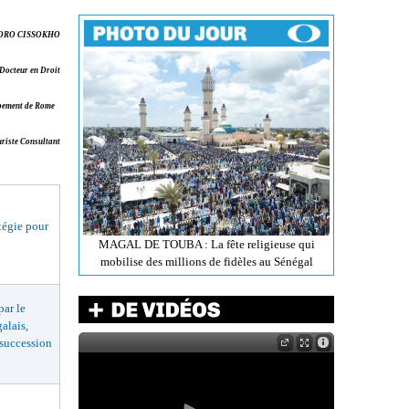
ORO CISSOKHO
Docteur en Droit
loppement de Rome
uriste Consultant
égie pour
MAGAL DE TOUBA : La fête religieuse qui
mobilise des millions de fidèles au Sénégal
ar le
alais,
 succession