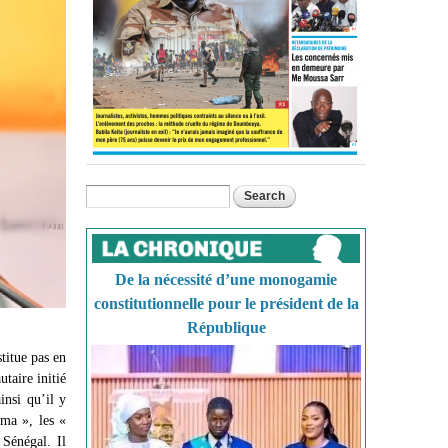
Search
Search form
De la nécessité d’une monogamie
constitutionnelle pour le président de la
République
titue pas en
taire initié
insi qu’il y
ama », les «
 Sénégal. Il