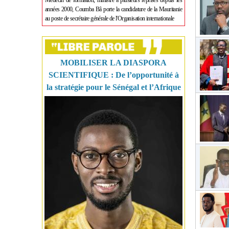
Médecin de formation, ministre à plusieurs reprises depuis les
années 2000, Coumba Bâ porte la candidature de la Mauritanie
au poste de secrétaire générale de l'Organisation internationale
MOBILISER LA DIASPORA
SCIENTIFIQUE : De l’opportunité à
la stratégie pour le Sénégal et l’Afrique