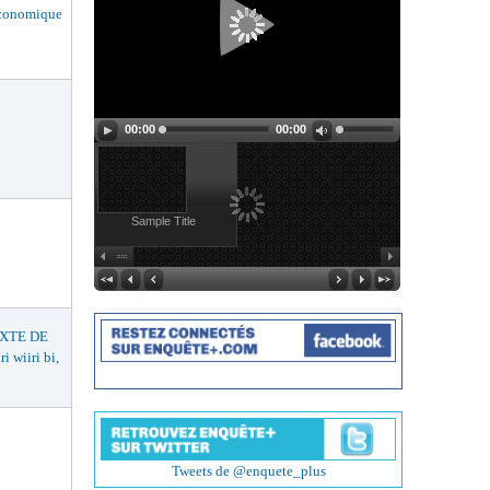
économique
00:00
00:00
Sample Title
EXTE DE
wiiri bi,
Tweets de @enquete_plus