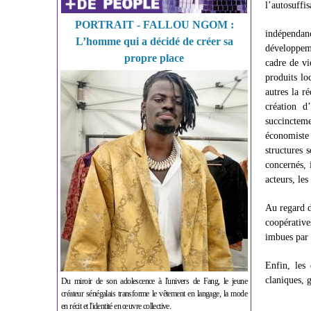
l’autosuffi
PORTRAIT - FALLOU NGOM :
indépendan
L’homme qui a décidé de créer sa
développeme
propre place
cadre de vi
produits lo
autres la r
création d
succincteme
économiste
structures 
concernés, 
acteurs, les
Au regard de
coopérative
imbues par 
Enfin, les 
claniques
Du miroir de son adolescence à l'univers de Fang, le jeune
créateur sénégalais transforme le vêtement en langage, la mode
en récit et l'identité en œuvre collective.