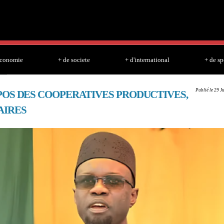
Skip to
main
content
economie
+ de societe
+ d'international
+ de sp
Publié le 29 J
POS DES COOPERATIVES PRODUCTIVES,
AIRES