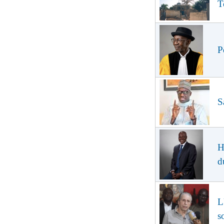
T
P
S
H
d
L
s