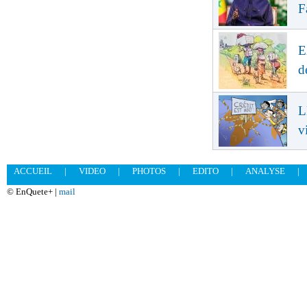
F
E
d
L
v
ACCUEIL
|
VIDEO
|
PHOTOS
|
EDITO
|
ANALYSE
|
© EnQuete+ |
mail