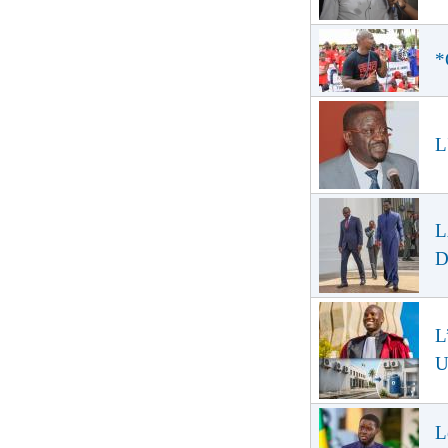
*
L
L
D
L
U
L