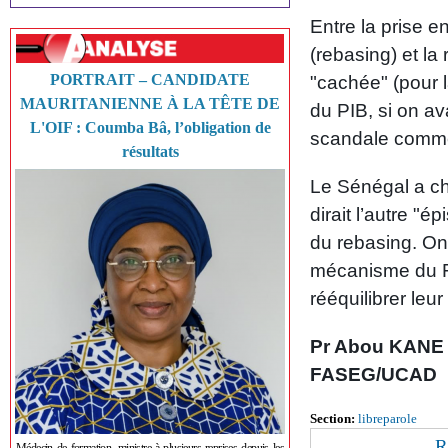
Entre la prise e
(rebasing) et la 
PORTRAIT – CANDIDATE
"cachée" (pour 
MAURITANIENNE À LA TÊTE DE
du PIB, si on ava
L'OIF : Coumba Bâ, l’obligation de
scandale comme 
résultats
Le Sénégal a ch
dirait l’autre "é
du rebasing. On 
mécanisme du FM
rééquilibrer leu
Pr Abou KANE
FASEG/UCAD
Section:
libreparole
R