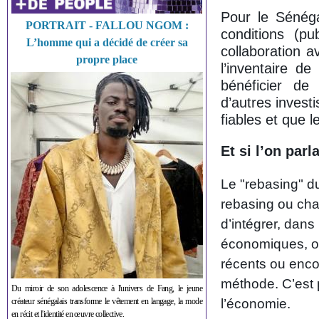
Pour le Sénéga
PORTRAIT - FALLOU NGOM :
conditions (p
L’homme qui a décidé de créer sa
collaboration a
propre place
l’inventaire de
bénéficier de
d’autres invest
fiables et que l
Et si l’on parl
Le "rebasing" du
rebasing ou ch
d’intégrer, dans
économiques, ou
récents ou enc
méthode. C’est po
Du miroir de son adolescence à l'univers de Fang, le jeune
créateur sénégalais transforme le vêtement en langage, la mode
l’économie.
en récit et l'identité en œuvre collective.