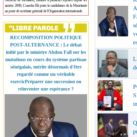
Médecin de formation, ministre à plusieurs reprises depuis les
années 2000, Coumba Bâ porte la candidature de la Mauritanie
A
au poste de secrétaire générale de l'Organisation internationale
F
s
v
RECOMPOSITION POLITIQUE
e
POST-ALTERNANCE : Le débat
initié par le ministre Abdou Fall sur les
L
mutations en cours du système partisan
sénégalais, mérite désormais d'être
d
regardé comme un véritable
exercicPréparer une succession ou
P
réinventer une espérance ?
S
i
Q
p