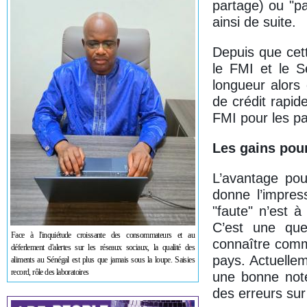
partage) ou "p
ainsi de suite.
Depuis que cett
le FMI et le S
longueur alors 
de crédit rapi
FMI pour les pa
Les gains pour
L’avantage pou
donne l’impres
"faute" n’est à
C’est une que
Face à l'inquiétude croissante des consommateurs et au
connaître comm
déferlement d'alertes sur les réseaux sociaux, la qualité des
pays. Actuelle
aliments au Sénégal est plus que jamais sous la loupe. Saisies
record, rôle des laboratoires
une bonne note
des erreurs sur