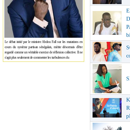
E
D
P
b
Le débat initié par le ministre Abdou Fall sur les mutations en
S
cours du système partisan sénégalais, mérite désormais d'être
regardé comme un véritable exercice de réflexion collective. Il ne
c
s'agit plus seulement de commenter les turbulences du
S
K
R
p