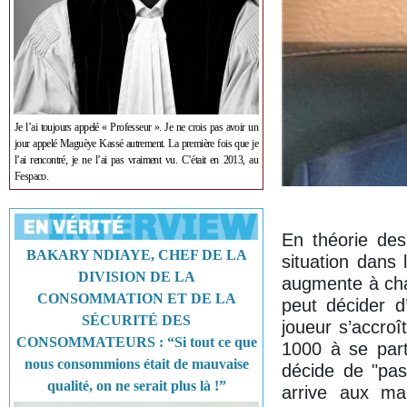
Je l’ai toujours appelé « Professeur ». Je ne crois pas avoir un
jour appelé Maguèye Kassé autrement. La première fois que je
l’ai rencontré, je ne l’ai pas vraiment vu. C’était en 2013, au
Fespaco.
En théorie des
BAKARY NDIAYE, CHEF DE LA
situation dans
DIVISION DE LA
augmente à cha
CONSOMMATION ET DE LA
peut décider d
SÉCURITÉ DES
joueur s’accro
CONSOMMATEURS : “Si tout ce que
1000 à se part
nous consommions était de mauvaise
décide de "pas
qualité, on ne serait plus là !”
arrive aux mai