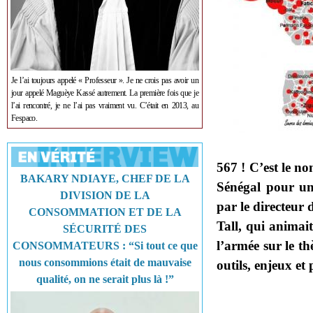
Je l’ai toujours appelé « Professeur ». Je ne crois pas avoir un
jour appelé Maguèye Kassé autrement. La première fois que je
l’ai rencontré, je ne l’ai pas vraiment vu. C’était en 2013, au
Fespaco.
567 ! C’est le no
BAKARY NDIAYE, CHEF DE LA
Sénégal pour un
DIVISION DE LA
par le directeur
CONSOMMATION ET DE LA
Tall, qui anima
SÉCURITÉ DES
l’armée sur le th
CONSOMMATEURS : “Si tout ce que
nous consommions était de mauvaise
outils, enjeux et 
qualité, on ne serait plus là !”