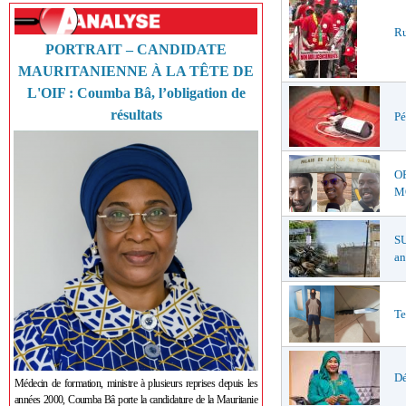
Ru
PORTRAIT – CANDIDATE
MAURITANIENNE À LA TÊTE DE
L'OIF : Coumba Bâ, l’obligation de
résultats
Pé
O
MŒ
S
an
Te
Dé
Médecin de formation, ministre à plusieurs reprises depuis les
années 2000, Coumba Bâ porte la candidature de la Mauritanie