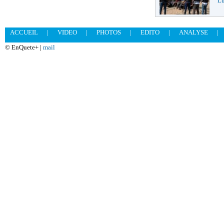
Lu
ACCUEIL
|
VIDEO
|
PHOTOS
|
EDITO
|
ANALYSE
|
© EnQuete+ |
mail