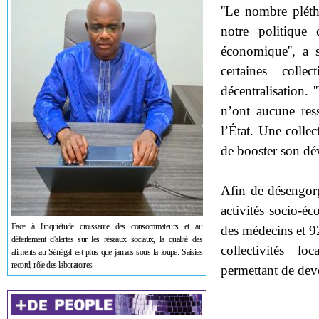
''Le nombre pléth
notre politique
économique'', a 
certaines coll
décentralisation. 
n’ont aucune res
l’État. Une collec
de booster son d
Afin de désengorg
activités socio-
Face à l'inquiétude croissante des consommateurs et au
des médecins et 92
déferlement d'alertes sur les réseaux sociaux, la qualité des
collectivités lo
aliments au Sénégal est plus que jamais sous la loupe. Saisies
record, rôle des laboratoires
permettant de dev