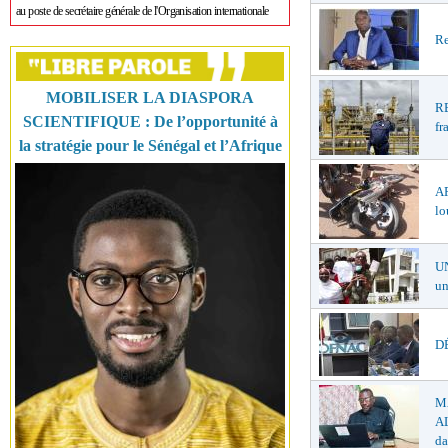
au poste de secrétaire générale de l'Organisation internationale
Re
MOBILISER LA DIASPORA
R
SCIENTIFIQUE : De l’opportunité à
fr
la stratégie pour le Sénégal et l’Afrique
A
lo
U
un
DÉ
M
AL
da