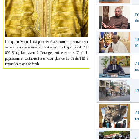
F
do
1
Lorsqu’on évoque la diaspora, le débat se concentre souvent sur
Ma
sa contribution économique. Il est ainsi rappelé que près de 700
000 Sénégalais vivent à l’étranger, soit environ 4 % de la
population, et contribuent à environ plus de 10 % du PIB à
AD
travers les envois de fonds.
no
13
AF
te