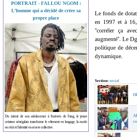
PORTRAIT - FALLOU NGOM :
L’homme qui a décidé de créer sa
Le fonds de dotati
propre place
en 1997 et à 16,
''corréler ça av
augmenté''. Le Dg
politique de décen
dynamique.
Section:
social
DR
AF
Du miroir de son adolescence à l'univers de Fang, le jeune
co
créateur sénégalais transforme le vêtement en langage, la mode
en récit et l'identité en œuvre collective.