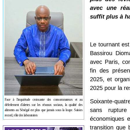
avec une réa
suffit plus à ha
Le tournant est
Bassirou Dioma
avec Paris, c
fin des présen
2025, et organ
2025 pour la re
Face à l'inquiétude croissante des consommateurs et au
Soixante-quatr
déferlement d'alertes sur les réseaux sociaux, la qualité des
sans rupture
aliments au Sénégal est plus que jamais sous la loupe. Saisies
record, rôle des laboratoires
économiques et
transition que