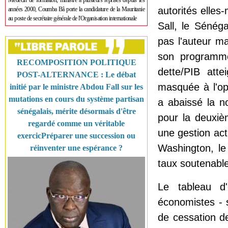
Médecin de formation, ministre à plusieurs reprises depuis les
autorités elles
années 2000, Coumba Bâ porte la candidature de la Mauritanie
au poste de secrétaire générale de l'Organisation internationale
Sall, le Sénéga
pas l'auteur ma
son programme 
RECOMPOSITION POLITIQUE
dette/PIB att
POST-ALTERNANCE : Le débat
masquée à l'op
initié par le ministre Abdou Fall sur les
mutations en cours du système partisan
a abaissé la 
sénégalais, mérite désormais d'être
pour la deuxiè
regardé comme un véritable
une gestion ac
exercicPréparer une succession ou
Washington, le
réinventer une espérance ?
taux soutenable
Le tableau d'
économistes - 
de cessation d