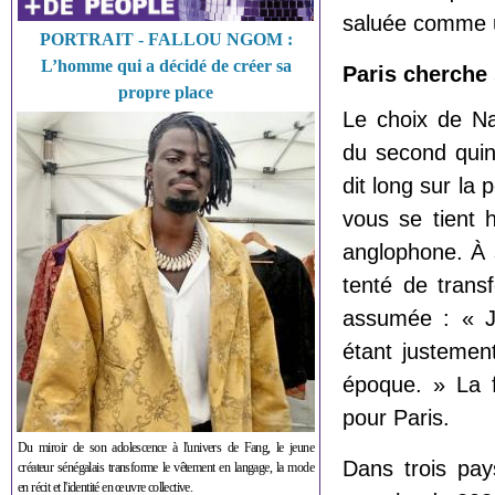
saluée comme 
PORTRAIT - FALLOU NGOM :
L’homme qui a décidé de créer sa
Paris cherche 
propre place
Le choix de Na
du second quinq
dit long sur la 
vous se tient 
anglophone. À s
tenté de trans
assumée : « Je
étant justemen
époque. » La f
pour Paris.
Du miroir de son adolescence à l'univers de Fang, le jeune
Dans trois pay
créateur sénégalais transforme le vêtement en langage, la mode
en récit et l'identité en œuvre collective.