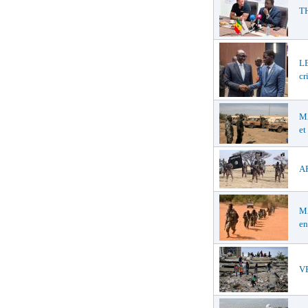
TH
LE
cr
MA
et
AF
MA
en
VE