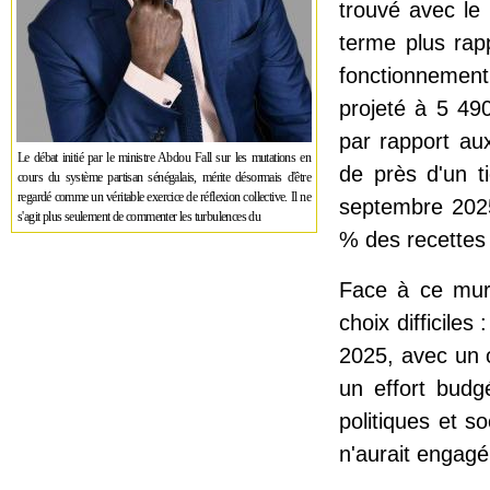
trouvé avec le 
terme plus rap
fonctionnement
projeté à 5 49
par rapport aux
Le débat initié par le ministre Abdou Fall sur les mutations en
de près d'un t
cours du système partisan sénégalais, mérite désormais d'être
regardé comme un véritable exercice de réflexion collective. Il ne
septembre 2025
s'agit plus seulement de commenter les turbulences du
% des recettes
Face à ce mur 
choix difficile
2025, avec un 
un effort budg
politiques et s
n'aurait engagé