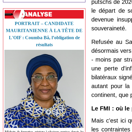
putschs de 2020
le départ de 
devenue insup
PORTRAIT – CANDIDATE
souveraineté.
MAURITANIENNE À LA TÊTE DE
L'OIF : Coumba Bâ, l’obligation de
Refusée au Sah
résultats
désormais vers 
- moins par st
une perte d'i
bilatéraux sig
autant pour la
continent, que 
Le FMI : où le
Mais c'est ici
les contraintes