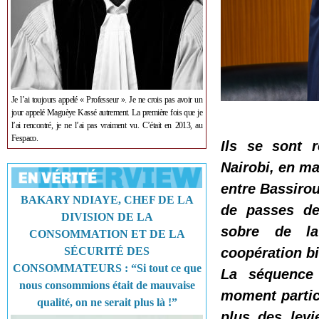
Je l’ai toujours appelé « Professeur ». Je ne crois pas avoir un
jour appelé Maguèye Kassé autrement. La première fois que je
l’ai rencontré, je ne l’ai pas vraiment vu. C’était en 2013, au
Fespaco.
Ils se sont r
Nairobi, en ma
entre Bassiro
BAKARY NDIAYE, CHEF DE LA
de passes de
DIVISION DE LA
sobre de la
CONSOMMATION ET DE LA
SÉCURITÉ DES
coopération bi
CONSOMMATEURS : “Si tout ce que
La séquence 
nous consommions était de mauvaise
moment particu
qualité, on ne serait plus là !”
plus des levi