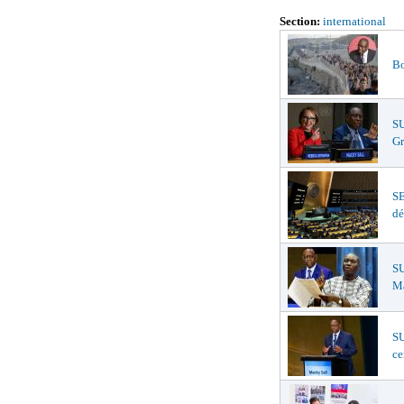
Section:
international
Bo
S
Gr
S
dé
SU
Ma
SU
ce