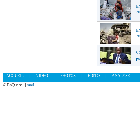
EN
2
EN
2
CO
po
ACCUEIL
|
VIDEO
|
PHOTOS
|
EDITO
|
ANALYSE
|
© EnQuete+ |
mail