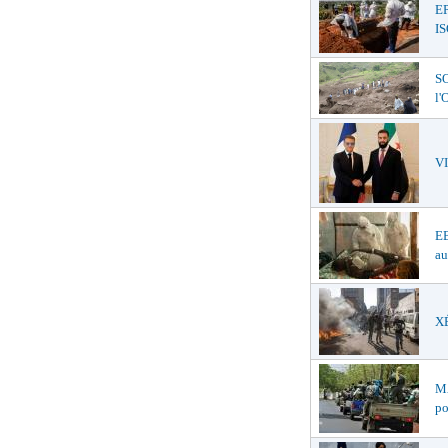
E
I
SO
l
V
EB
au
XÉ
MA
po