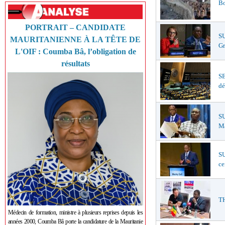
Bo
PORTRAIT – CANDIDATE
S
MAURITANIENNE À LA TÊTE DE
Gr
L'OIF : Coumba Bâ, l’obligation de
résultats
S
dé
SU
Ma
SU
ce
TH
Médecin de formation, ministre à plusieurs reprises depuis les
années 2000, Coumba Bâ porte la candidature de la Mauritanie