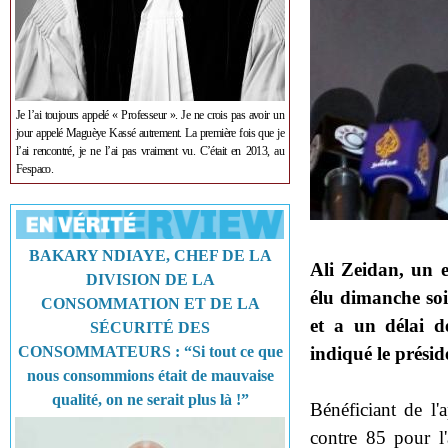
Je l’ai toujours appelé « Professeur ». Je ne crois pas avoir un
jour appelé Maguèye Kassé autrement. La première fois que je
l’ai rencontré, je ne l’ai pas vraiment vu. C’était en 2013, au
Fespaco.
BAKARY NDIAYE, CHEF DE LA
Ali Zeidan, un
DIVISION DE LA
élu dimanche soi
CONSOMMATION ET DE LA
et a un délai 
SÉCURITÉ DES
indiqué le présid
CONSOMMATEURS : “Si tout ce que
nous consommions était de mauvaise
qualité, on ne serait plus là !”
Bénéficiant de l
contre 85 pour l