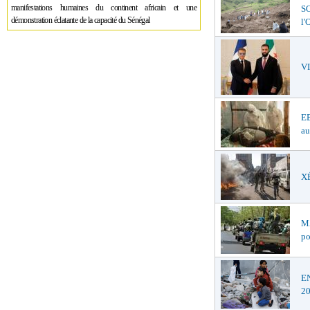
manifestations humaines du continent africain et une
SO
démonstration éclatante de la capacité du Sénégal
l
V
EB
au
XÉ
MA
po
EN
2