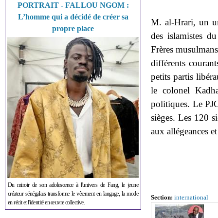
PORTRAIT - FALLOU NGOM :
L’homme qui a décidé de créer sa
M. al-Hrari, un u
propre place
des islamistes du
Frères musulmans 
différents couran
petits partis libé
le colonel Kadha
politiques. Le PJ
sièges. Les 120 s
aux allégeances et
Du miroir de son adolescence à l'univers de Fang, le jeune
créateur sénégalais transforme le vêtement en langage, la mode
Section:
international
en récit et l'identité en œuvre collective.