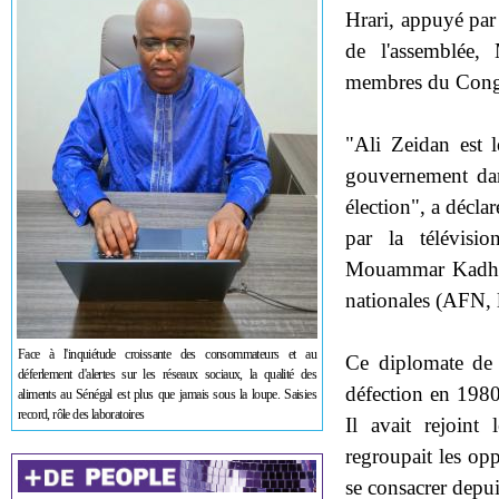
Hrari, appuyé par 
de l'assemblée,
membres du Congrè
"Ali Zeidan est 
gouvernement dan
élection", a décla
par la télévisi
Mouammar Kadhafi
nationales (AFN, l
Face à l'inquiétude croissante des consommateurs et au
Ce diplomate de c
déferlement d'alertes sur les réseaux sociaux, la qualité des
défection en 1980 
aliments au Sénégal est plus que jamais sous la loupe. Saisies
record, rôle des laboratoires
Il avait rejoint
regroupait les opp
se consacrer depu