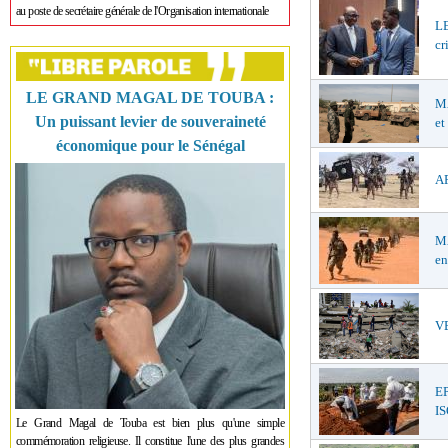
au poste de secrétaire générale de l'Organisation internationale
LE
cr
LE GRAND MAGAL DE TOUBA :
MA
Un puissant levier de souveraineté
et
économique pour le Sénégal
AF
MA
en
VE
E
I
Le Grand Magal de Touba est bien plus qu'une simple
commémoration religieuse. Il constitue l'une des plus grandes