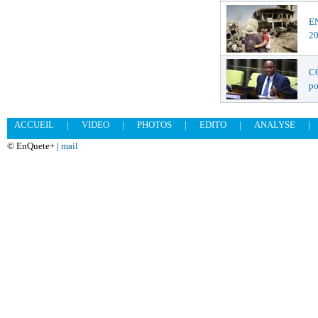
EN
2
CO
po
ACCUEIL
|
VIDEO
|
PHOTOS
|
EDITO
|
ANALYSE
|
© EnQuete+ |
mail