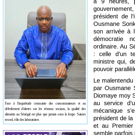
à 9 heures, p
gouvernement, 
président de l’
Ousmane Sonko
son arrivée à 
démocratie no
ordinaire. Au S
: celle d’un t
ministre qui, 
pouvoir parallèl
Le malentendu 
par Ousmane S
Diomaye moy So
au service d’u
Face à l'inquiétude croissante des consommateurs et au
déferlement d'alertes sur les réseaux sociaux, la qualité des
mécanique s’e
aliments au Sénégal est plus que jamais sous la loupe. Saisies
président de la 
record, rôle des laboratoires
et au Premier 
semble parfois 