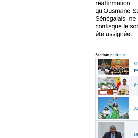
réaffirmation.
qu’Ousmane Son
Sénégalais ne 
confisque le so
été assignée.
Section:
politique
S
pa
ÉL
AN
DÉ