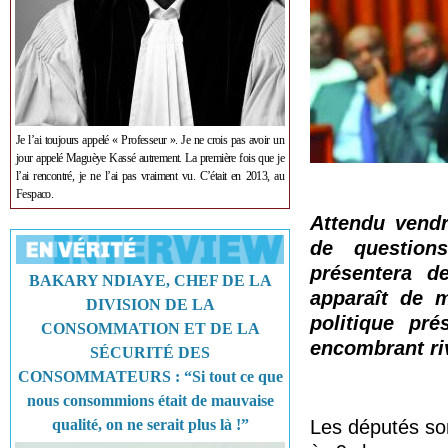
Je l’ai toujours appelé « Professeur ». Je ne crois pas avoir un
jour appelé Maguèye Kassé autrement. La première fois que je
l’ai rencontré, je ne l’ai pas vraiment vu. C’était en 2013, au
Fespaco.
Attendu vendr
de questio
présentera d
BAKARY NDIAYE, CHEF DE LA
apparaît de 
DIVISION DE LA
politique pr
CONSOMMATION ET DE LA
encombrant riv
SÉCURITÉ DES
CONSOMMATEURS : “Si tout ce que
nous consommions était de mauvaise
qualité, on ne serait plus là !”
Les députés so