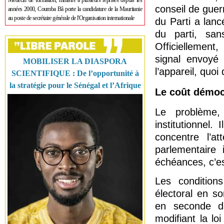
Médecin de formation, ministre à plusieurs reprises depuis les
conseil de guer
années 2000, Coumba Bâ porte la candidature de la Mauritanie
au poste de secrétaire générale de l'Organisation internationale
du Parti a lanc
du parti, sans
Officiellement
signal envoyé
MOBILISER LA DIASPORA
l’appareil, quoi
SCIENTIFIQUE : De l’opportunité à
la stratégie pour le Sénégal et l’Afrique
Le coût démoc
Le problème,
institutionnel
concentre l’at
parlementaire
échéances, c’est
Les condition
électoral en so
en seconde dé
modifiant la lo