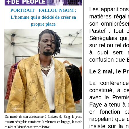
Les apparition
PORTRAIT - FALLOU NGOM :
matières régal
L’homme qui a décidé de créer sa
son omniprésen
propre place
Pastef : tout c
Sénégalais qui
sur tel ou tel 
à quoi sert e
confusion que B
Le 2 mai, le P
La conférenc
constitué, à c
avec le Premi
Faye a tenu à c
en fonction p
Du miroir de son adolescence à l'univers de Fang, le jeune
rappelant que c
créateur sénégalais transforme le vêtement en langage, la mode
insiste sur la n
en récit et l'identité en œuvre collective.