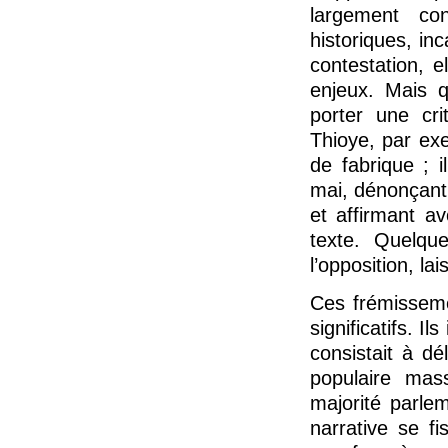
largement con
historiques, in
contestation, e
enjeux. Mais 
porter une cri
Thioye, par ex
de fabrique ; 
mai, dénonçant 
et affirmant av
texte. Quelqu
l’opposition, la
Ces frémisseme
significatifs. I
consistait à d
populaire ma
majorité parlem
narrative se fi