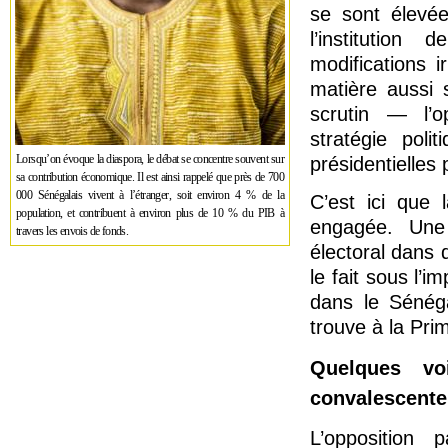
se sont élevée
l’institution
modifications 
matière aussi 
scrutin — l’o
stratégie poli
Lorsqu’on évoque la diaspora, le débat se concentre souvent sur
présidentielles
sa contribution économique. Il est ainsi rappelé que près de 700
000 Sénégalais vivent à l’étranger, soit environ 4 % de la
C’est ici que 
population, et contribuent à environ plus de 10 % du PIB à
engagée. Une 
travers les envois de fonds.
électoral dans 
le fait sous l’i
dans le Sénéga
trouve à la Prim
Quelques vo
convalescente
L’opposition