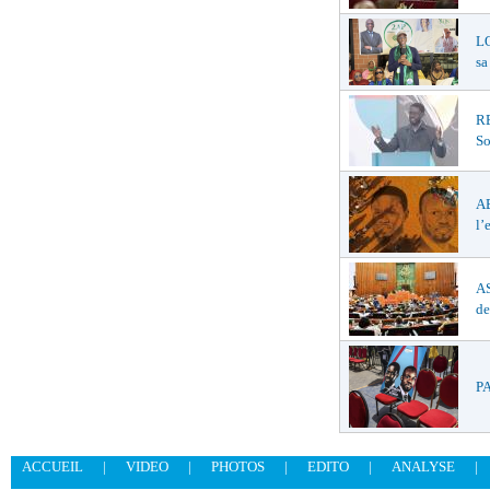
LO
sa
R
So
A
l’
AS
de
PA
ACCUEIL
|
VIDEO
|
PHOTOS
|
EDITO
|
ANALYSE
|