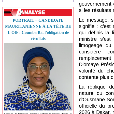
gouvernement 
si les résultat
Le message, so
PORTRAIT – CANDIDATE
signifie : c’es
MAURITANIENNE À LA TÊTE DE
qui définis la 
L'OIF : Coumba Bâ, l’obligation de
ministre s’est
résultats
limogeage du 
considéré 
remplacement p
Diomaye Présid
volonté du che
contente plus d’
La réplique d
nature du conf
d’Ousmane Sonk
officielle du p
2026 à Dakar, 