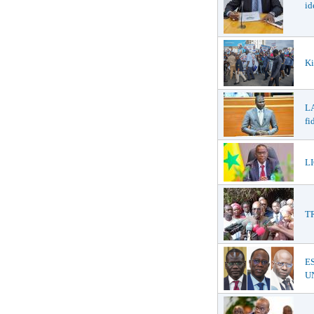
id
Ki
LA
fi
LI
T
E
UN