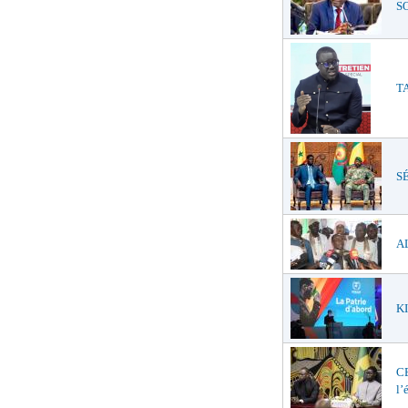
SO
TA
SÉ
AL
KI
C
l’