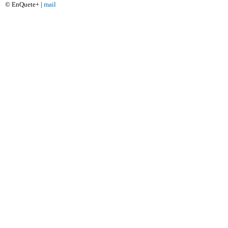
© EnQuete+ |
mail