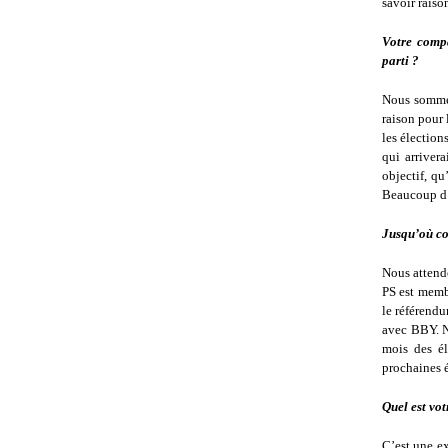
savoir raison
Votre compa
parti ?
Nous sommes
raison pour 
les élection
qui arriver
objectif, q
Beaucoup d’e
Jusqu’où co
Nous attendo
PS est membr
le référend
avec BBY. N
mois des él
prochaines 
Quel est vot
C’est une ex