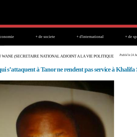
Skip to
main
content
economie
+ de societe
+ d'international
+ de sp
Publié le 24 J
ANE (SECRETAIRE NATIONAL ADJOINT A LA VIE POLITIQUE
ui s’attaquent à Tanor ne rendent pas service à Khalifa S