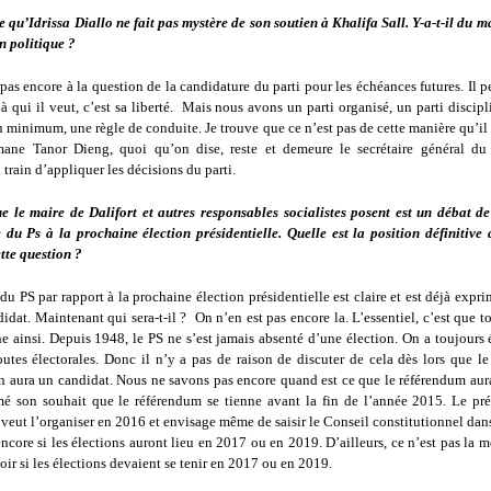
 qu’Idrissa Diallo ne fait pas mystère de son soutien à Khalifa Sall. Y-a-t-il du m
n politique ?
pas encore à la question de la candidature du parti pour les échéances futures. Il 
à qui il veut, c’est sa liberté. Mais nous avons un parti organisé, un parti discipli
au minimum, une règle de conduite. Je trouve que ce n’est pas de cette manière qu’il 
ane Tanor Dieng, quoi qu’on dise, reste et demeure le secrétaire général du p
n train d’appliquer les décisions du parti.
e le maire de Dalifort et autres responsables socialistes posent est un débat de
 du Ps à la prochaine élection présidentielle. Quelle est la position définitive 
tte question ?
du PS par rapport à la prochaine élection présidentielle est claire et est déjà expri
idat. Maintenant qui sera-t-il ? On n’en est pas encore la. L’essentiel, c’est que 
 ainsi. Depuis 1948, le PS ne s’est jamais absenté d’une élection. On a toujours 
outes électorales. Donc il n’y a pas de raison de discuter de cela dès lors que le
n aura un candidat. Nous ne savons pas encore quand est ce que le référendum aura
mé son souhait que le référendum se tienne avant la fin de l’année 2015. Le pré
eut l’organiser en 2016 et envisage même de saisir le Conseil constitutionnel dan
encore si les élections auront lieu en 2017 ou en 2019. D’ailleurs, ce n’est pas la 
voir si les élections devaient se tenir en 2017 ou en 2019.