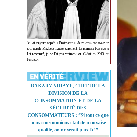
Je l’ai toujours appelé « Professeur ». Je ne crois pas avoir un
jour appelé Maguèye Kassé autrement. La première fois que je
l’ai rencontré, je ne l’ai pas vraiment vu. C’était en 2013, au
Fespaco.
BAKARY NDIAYE, CHEF DE LA
DIVISION DE LA
CONSOMMATION ET DE LA
SÉCURITÉ DES
CONSOMMATEURS : “Si tout ce que
nous consommions était de mauvaise
qualité, on ne serait plus là !”