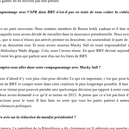
 garder. Ils ne doivent pas être pressés.
gnonnage avec l’APR dans BBY n’est-il pas en train de vous coûter la cohés
 un parti souverain. Nous sommes membres de Benno bokk yaakaar et il faut se
laquelle nous avons décidé de travailler dans la mouvance présidentielle. Nous avi
s, que si nous n’étions pas arrivés premier ou deuxième, on soutiendrait le parti de
ait au deuxième tour. Et nous avons soutenu Macky Sall en toute responsabilité 
u’Abdoulaye Wade dégage. Cela, nous l’avons réussi. En quoi BBY devrait aujourd
ntre les gens qui parlent sont élus sur les listes de BBY.
mptez-vous aller dans votre compagnonnage avec Macky Sall ?
ns d’abord d’y voir plus clair pour décider. Ce qui est important, c’est que pour 
e de BBY et compte rester dans cette coalition le plus longtemps possible. Il fau
um se tienne pour pouvoir prendre une quelconque décision par rapport à notre c
ous avons demandé à ce qu’il se tienne en 2015. Je pense que ce n’est pas bien d’
ections pour le tenir. Il faut faire en sorte que tous les partis partent à arme
échéances politiques.
re avis sur la réduction du mandat présidentiel ?
igence. Le président de la République a dit clairement qu’il réduirait son mandat 