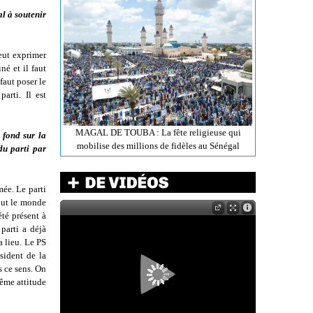
al à soutenir
peut exprimer
né et il faut
faut poser le
arti. Il est
MAGAL DE TOUBA : La fête religieuse qui
 fond sur la
mobilise des millions de fidèles au Sénégal
du parti par
mée. Le parti
tout le monde
été présent à
 parti a déjà
 lieu. Le PS
sident de la
s ce sens. On
même attitude