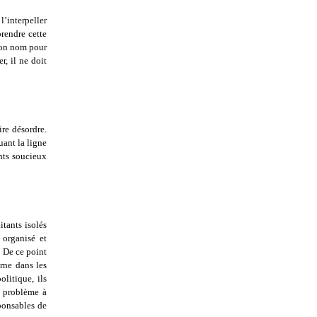
l’interpeller
prendre cette
 son nom pour
r, il ne doit
ire désordre.
uant la ligne
ants soucieux
itants isolés
 organisé et
. De ce point
erne dans les
litique, ils
e problème à
sponsables de