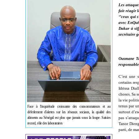
Les attaque
fait réagir
‘’ceux qui 
avec EnQuêt
Dakar à siff
secrétaire g
Ousmane Tan
responsables
C’est une s
certains res
Idrissa Dial
choses. Sa s
la vie polit
tenus par un
Face à l'inquiétude croissante des consommateurs et au
surtout d’es
déferlement d'alertes sur les réseaux sociaux, la qualité des
aliments au Sénégal est plus que jamais sous la loupe. Saisies
pas s’attaq
record, rôle des laboratoires
Tanor Dieng.
parti, de ma