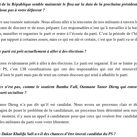
t de la République semble maintenir le flou sur la date de la prochaine présidenti
joue pas à votre défaveur ?
e une tournée nationale. Nous allons aller à la rencontre de nos militants à travers 
ain de discuter et de nous préparer. Les responsables n’ont qu’à travailler à la ba
s, massifier et organiser le parti et rester à l’écoute du parti. C’est la période de l’
par rapport à certaines zones, mais ce qui est sûr et certain, c’est que le parti va se 
e parti est prêt actuellement à aller à des élections ?
 bien évidemment prêt à aller à des élections. Le parti est organisé. Il ne se limite 
 PS, c’est 138 coordinations qui ont des responsables qui ont été renouvelé
’unir le parti mais pas de tenir un certain discours qui tend à affaiblir le parti.
 ce n’est pas, comme le soutient Bamba Fall, Ousmane Tanor Dieng qui entra
rti socialiste ?
or Dieng n’a pas dit qu’il est candidat. Nous avons un processus clair et d
agira de poser le problème de la candidature, un processus bien déterminé sera ou
e moment, il y aura un appel à candidature pour que ceux qui veulent être candidat
 les militants du parti vont voter librement.
Dakar Khalifa Sall a-t-il des chances d’être investi candidat du PS ?