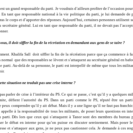
 est un grand responsable du parti. Je voudrais d’ailleurs profiter de l’occasion pour 
 En tant que responsable national à la vie politique du parti, je lui demande de 
ras le corps et d’apporter des réponses. Aujourd’hui, certaines personnes utilisent
u secrétaire général. Lui en tant que responsable du parti, il ne devait pas l’accepte
onner.
ous, il doit siffler la fin de la récréation en demandant aux gens de se taire ?
ent. Khalifa Sall doit siffler la fin de la récréation parce que ça commence à fa
 normal que des responsables se lèvent et s’attaquent au secrétaire général en bafo
le parti. Au-delà de sa personne, le parti est interpellé de même que tous les milit
ir.
ette situation ne traduit pas une crise interne ?
as parler de crise à l’intérieur du PS. Ce qui se passe, c’est qu’il y a quelques mil
imite, défient l’autorité du PS. Dans un parti comme le PS, réputé être un parti
je peux comprendre qu’il y ait débat. Mais il y a une ligne qu’il ne faut pas franchir
 appelle à la responsabilité de tous les militants, de poser leurs questions en int
u parti. Dès lors que ceux qui s’attaquent à Tanor sont des membres du bureau po
er le débat en interne pour qu’on puisse en discuter sereinement. Mais poser l
resse et s’attaquer aux gens, je ne peux pas cautionner cela. Je demande à ces re