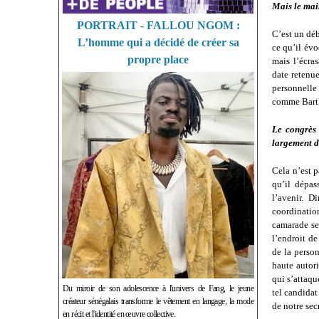
Mais le mair
PORTRAIT - FALLOU NGOM :
C’est un déb
L’homme qui a décidé de créer sa
ce qu’il évo
propre place
mais l’écras
date retenue
personnelle 
comme Barthé
Le congrès 
largement d
Cela n’est p
qu’il dépas
l’avenir. 
coordination
camarade sec
l’endroit de
de la person
haute autori
qui s’attaq
Du miroir de son adolescence à l'univers de Fang, le jeune
tel candidat
créateur sénégalais transforme le vêtement en langage, la mode
de notre sec
en récit et l'identité en œuvre collective.