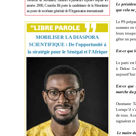
Médecin de formation, ministre à plusieurs reprises depuis les
Le présiden
années 2000, Coumba Bâ porte la candidature de la Mauritanie
que cela ne 
au poste de secrétaire générale de l'Organisation internationale
Le PS prépar
sommes en tr
leurs troupe
MOBILISER LA DIASPORA
gêne un peu 
SCIENTIFIQUE : De l’opportunité à
Est-ce que l
la stratégie pour le Sénégal et l’Afrique
Le parti est
à Dakar. Le
aujourd’hui d
Est-ce que
marche du pa
Ousmane Tan
Lorsqu’il s’
de tous. A c
signalent et
Le maire de 