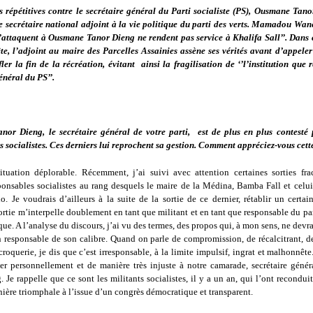
s répétitives contre le secrétaire général du Parti socialiste (PS), Ousmane Tano
 le secrétaire national adjoint à la vie politique du parti des verts. Mamadou Wan
s’attaquent à Ousmane Tanor Dieng ne rendent pas service à Khalifa Sall’’. Dans c
e, l’adjoint au maire des Parcelles Assainies assène ses vérités avant d’appeler
ler la fin de la récréation, évitant ainsi la fragilisation de ‘’l’institution que 
énéral du PS’’.
or Dieng, le secrétaire général de votre parti, est de plus en plus contesté 
 socialistes. Ces derniers lui reprochent sa gestion. Comment appréciez-vous cette
ituation déplorable. Récemment, j’ai suivi avec attention certaines sorties fra
ponsables socialistes au rang desquels le maire de la Médina, Bamba Fall et celui
lo. Je voudrais d’ailleurs à la suite de la sortie de ce dernier, rétablir un cert
ortie m’interpelle doublement en tant que militant et en tant que responsable du pa
ique. A l’analyse du discours, j’ai vu des termes, des propos qui, à mon sens, ne devra
 responsable de son calibre. Quand on parle de compromission, de récalcitrant, de
croquerie, je dis que c’est irresponsable, à la limite impulsif, ingrat et malhonnêt
uer personnellement et de manière très injuste à notre camarade, secrétaire géné
 Je rappelle que ce sont les militants socialistes, il y a un an, qui l’ont reconduit
nière triomphale à l’issue d’un congrès démocratique et transparent.