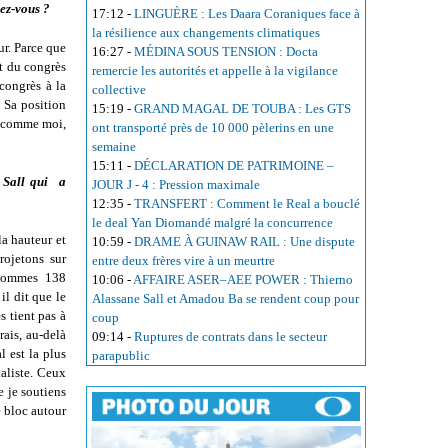
dez-vous ?
17:12
-
LINGUÈRE : Les Daara Coraniques face à
la résilience aux changements climatiques
ur. Parce que
16:27
-
MÉDINA SOUS TENSION : Docta
rt du congrès
remercie les autorités et appelle à la vigilance
 congrès à la
collective
. Sa position
15:19
-
GRAND MAGAL DE TOUBA : Les GTS
mé comme moi,
ont transporté près de 10 000 pèlerins en une
semaine
15:11
-
DÉCLARATION DE PATRIMOINE –
l Sall qui a
JOUR J - 4 : Pression maximale
12:35
-
TRANSFERT : Comment le Real a bouclé
le deal Yan Diomandé malgré la concurrence
la hauteur et
10:59
-
DRAME À GUINAW RAIL : Une dispute
rojetons sur
entre deux frères vire à un meurtre
 sommes 138
10:06
-
AFFAIRE ASER–AEE POWER : Thierno
il dit que le
Alassane Sall et Amadou Ba se rendent coup pour
s tient pas à
coup
rais, au-delà
09:14
-
Ruptures de contrats dans le secteur
l est la plus
parapublic
ialiste. Ceux
 je soutiens
e bloc autour