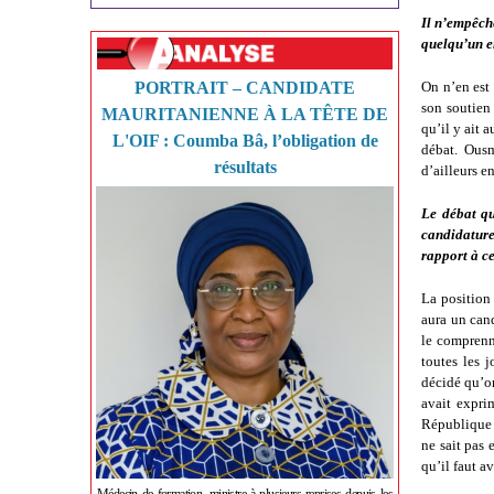
Il n’empêche
quelqu’un e
PORTRAIT – CANDIDATE
On n’en est 
son soutien 
MAURITANIENNE À LA TÊTE DE
qu’il y ait 
L'OIF : Coumba Bâ, l’obligation de
débat. Ousm
résultats
d’ailleurs e
Le débat qu
candidature
rapport à ce
La position 
aura un cand
le comprenne
toutes les j
décidé qu’o
avait expri
République v
ne sait pas 
qu’il faut a