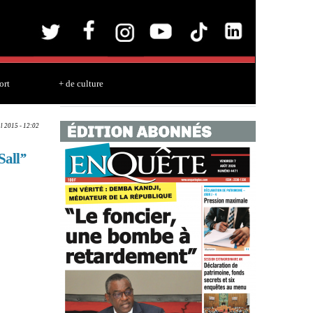
ort
+ de culture
ul 2015 - 12:02
all’’