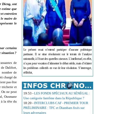
r Dieng, ont
e estime que
et entretien
 le maire de
représente le
par certains
Le présent essai n’entend participer d’aucune polémique
 situation ?
partisane. Il se situe résolument sur le terrain de l’analyse
rationnelle, à l’écart des querelles oiseuses. L’intellectuel, en effet,
cassantes de
n’a pas pour vocation d’alimenter le débat stérile, mais d’éclairer
 de Dalifort,
les problèmes collectifs en vue de leur résolution. S’interroger,
ain nombre de
réfléchir,
rti chargé de
ient pas être
 tricherie et
e. On ne peut
19:53
-
LES FONDS SPÉCIAUX AU SÉNÉGAL :
ral, Ousmane
Une catégorie fantôme dans la République ?
 à la tête du
18:20
-
INTERCLUBS CAF - PREMIER TOUR
PRÉLIMINAIRE : TFC et Diambars fixés sur
leurs adversaires