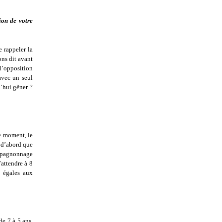
ion de votre
 rappeler la
ons dit avant
 l’opposition
avec un seul
’hui gêner ?
le moment, le
t d’abord que
ompagnonnage
attendre à 8
s égales aux
de 7 à 5 ans.