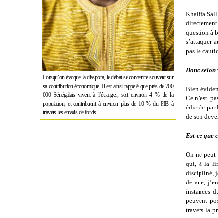
Khalifa Sall
directement.
question à b
s’attaquer a
pas le cauti
Donc selon v
Lorsqu’on évoque la diaspora, le débat se concentre souvent sur
sa contribution économique. Il est ainsi rappelé que près de 700
Bien évidemm
000 Sénégalais vivent à l’étranger, soit environ 4 % de la
Ce n’est pas
population, et contribuent à environ plus de 10 % du PIB à
édictée par 
travers les envois de fonds.
de son deven
Est-ce que c
On ne peut p
qui, à la l
discipliné, 
de vue, j’en
instances d
peuvent pos
travers la p