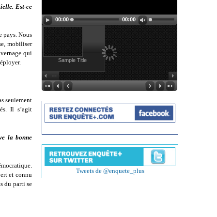
elle. Est-ce
00:00
00:00
le pays. Nous
se, mobiliser
hivernage qui
Sample Title
déployer.
pas seulement
s. Il s’agit
ve la bonne
émocratique.
Tweets de @enquete_plus
vert et connu
s du parti se