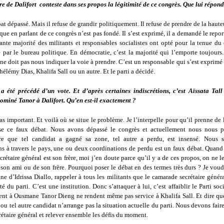
e de Dalifort conteste dans ses propos la légitimité de ce congrès. Que lui répon
at dépassé. Mais il refuse de grandir politiquement. Il refuse de prendre de la haute
que en parlant de ce congrès n’est pas fondé. Il s’est exprimé, il a demandé le repo
ante majorité des militants et responsables socialistes ont opté pour la tenue du
 par le bureau politique. En démocratie, c’est la majorité qui l’emporte toujours
ne doit pas nous indiquer la voie à prendre. C’est un responsable qui s’est expri
lémy Dias, Khalifa Sall ou un autre. Et le parti a décidé.
a été précédé d’un vote. Et d’après certaines indiscrétions, c’est Aïssata Tal
ominé Tanor à Dalifort. Qu’en est-il exactement ?
as important. Et voilà où se situe le problème. Je l’interpelle pour qu’il prenne de 
se ce faux débat. Nous avons dépassé le congrès et actuellement nous nous p
Dire que tel candidat a gagné sa zone, tel autre a perdu, est insensé. Nous
s à travers le pays, une ou deux coordinations de perdu est un faux débat. Quand 
rétaire général est son frère, moi j’en doute parce qu’il y a de ces propos, on ne le
 son ami ou de son frère. Pourquoi poser le débat en des termes très durs ? Je voud
ne d’Idrissa Diallo, rappeler à tous les militants que le camarade secrétaire généra
té du parti. C’est une institution. Donc s’attaquer à lui, c’est affaiblir le Parti soc
uent à Ousmane Tanor Dieng ne rendent même pas service à Khalifa Sall. Et dire que
 ou tel autre candidat n’arrange pas la situation actuelle du parti. Nous devons fair
rétaire général et relever ensemble les défis du moment.