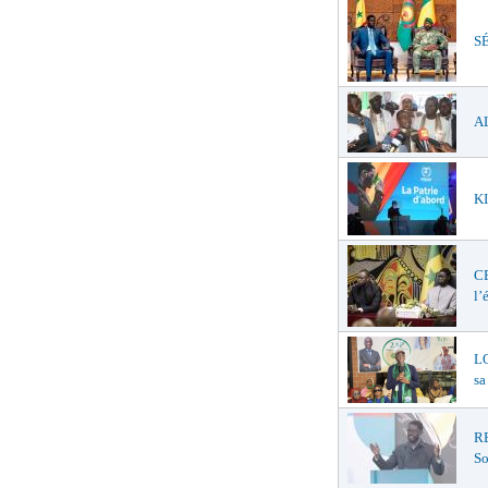
SÉ
AL
KI
C
l’
LO
sa
R
So