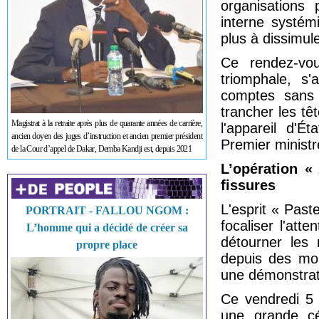
organisations 
interne systém
plus à dissimule
Ce rendez-vou
triomphale, s
comptes sans p
trancher les tê
Magistrat à la retraite après plus de quarante années de carrière,
l'appareil d'É
ancien doyen des juges d’instruction et ancien premier président
Premier minist
de la Cour d’appel de Dakar, Demba Kandji est, depuis 2021
L’opération «
fissures
L'esprit « Past
PORTRAIT - FALLOU NGOM :
focaliser l'att
L’homme qui a décidé de créer sa
détourner les
propre place
depuis des moi
une démonstrati
Ce vendredi 5 j
une grande cé