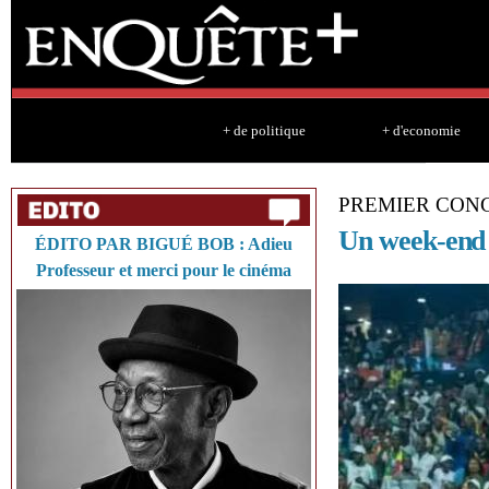
Sk
ma
co
+ de politique
+ d'economie
PREMIER CONG
Un week-end 
ÉDITO PAR BIGUÉ BOB : Adieu
Professeur et merci pour le cinéma