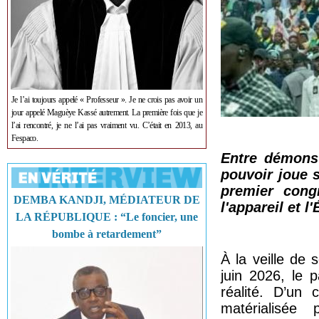
Je l’ai toujours appelé « Professeur ». Je ne crois pas avoir un
jour appelé Maguèye Kassé autrement. La première fois que je
l’ai rencontré, je ne l’ai pas vraiment vu. C’était en 2013, au
Fespaco.
Entre démonst
pouvoir joue 
premier congr
DEMBA KANDJI, MÉDIATEUR DE
l'appareil et l'
LA RÉPUBLIQUE : “Le foncier, une
bombe à retardement”
À la veille de
juin 2026, le 
réalité. D’un 
matérialisée