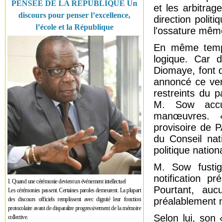
PENSÉE DE LA RÉPUBLIQUE Un
et les arbitrag
discours pour penser l’excellence,
direction polit
l’école et la République
l'ossature mêm
En même temps,
logique. Car
Diomaye, font d
annoncé ce ven
restreints du 
M. Sow accus
manœuvres. «
provisoire de 
du Conseil nat
politique nation
M. Sow fustig
notification p
I. Quand une cérémonie devient un événement intellectuel
Pourtant, auc
Les cérémonies passent. Certaines paroles demeurent. La plupart
des discours officiels remplissent avec dignité leur fonction
préalablement no
protocolaire avant de disparaître progressivement de la mémoire
Selon lui, son 
collective.