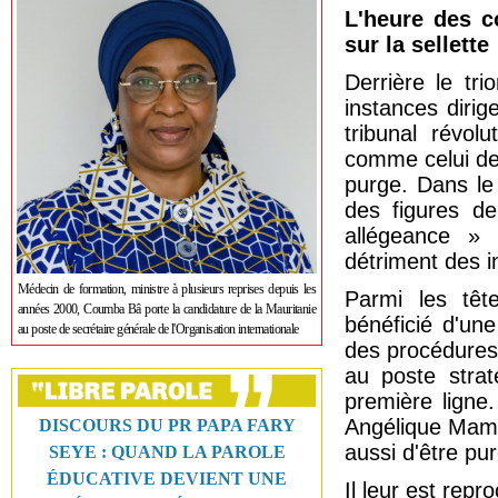
L'heure des c
sur la sellette
Derrière le tr
instances diri
tribunal révol
comme celui de 
purge. Dans le
des figures de
allégeance » 
détriment des i
Médecin de formation, ministre à plusieurs reprises depuis les
Parmi les têt
années 2000, Coumba Bâ porte la candidature de la Mauritanie
bénéficié d'un
au poste de secrétaire générale de l'Organisation internationale
des procédures
au poste stra
première ligne
Angélique Mame
DISCOURS DU PR PAPA FARY
aussi d'être pu
SEYE : QUAND LA PAROLE
ÉDUCATIVE DEVIENT UNE
Il leur est repr