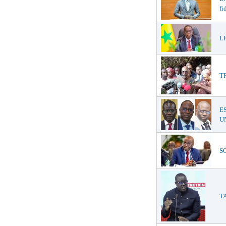
fi
LI
T
E
UN
SO
TA