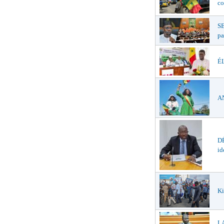
co
S
pa
ÉL
AN
DÉ
id
Ki
LA