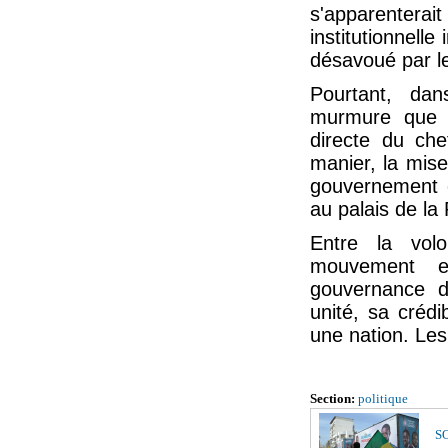
s'apparenterai
institutionnelle
désavoué par le 
Pourtant, da
murmure que nu
directe du che
manier, la mis
gouvernement c
au palais de la
Entre la vol
mouvement et
gouvernance 
unité, sa crédib
une nation. Les
Section:
politique
SO