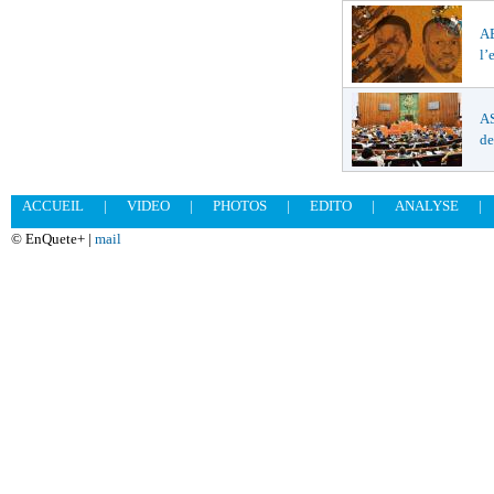
A
l’
AS
de
ACCUEIL
|
VIDEO
|
PHOTOS
|
EDITO
|
ANALYSE
|
© EnQuete+ |
mail