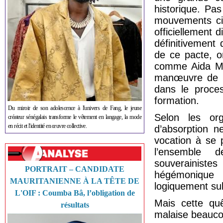
historique. Pas
mouvements cit
officiellement 
définitivement
de ce pacte, o
comme Aida Mb
manœuvre de ma
dans le proces
formation.
Du miroir de son adolescence à l'univers de Fang, le jeune
Selon les org
créateur sénégalais transforme le vêtement en langage, la mode
en récit et l'identité en œuvre collective.
d’absorption n
vocation à se 
l’ensemble d
souverainistes
PORTRAIT – CANDIDATE
hégémonique 
MAURITANIENNE À LA TÊTE DE
logiquement sub
L'OIF : Coumba Bâ, l’obligation de
Mais cette quê
résultats
malaise beaucou