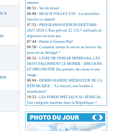
armoire
08:51
-
Vol de bétail
e la
08:08
-
BEACH VOLLEY U18 : Les hostilités
lancées ce samedi
07:53
-
PROGRAMMATION BUDGÉTAIRE
2027-2029 L’État prévoit 22 132,7 milliards de
dépenses sur trois ans
dre
07:44
-
Drame à Guinaw Rail
00:58
-
Comment mettre le savoir au service du
pouvoir au Sénégal ?
00:32
-
LIVRE DE OUMAR DEMBA BA, LES
MOTS FAÇONNENT LE MONDE : DISCOURS
ET DIPLOMATIE Des paroles, des mots et une
image
ION
00:04
-
DEMBA KANDJI, MÉDIATEUR DE LA
RÉPUBLIQUE : “Le foncier, une bombe à
retardement”
19:53
-
LES FONDS SPÉCIAUX AU SÉNÉGAL :
Une catégorie fantôme dans la République ?