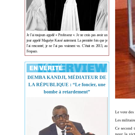
Je l’ai toujours appelé « Professeur ». Je ne crois pas avoir un
jour appelé Maguèye Kassé autrement. La première fois que je
l’ai rencontré, je ne l’ai pas vraiment vu. C’était en 2013, au
Fespaco.
DEMBA KANDJI, MÉDIATEUR DE
LA RÉPUBLIQUE : “Le foncier, une
bombe à retardement”
Le vote des 
Les militair
Ce second t
pour la vic