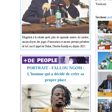
Yaakaar.
Section:
pol
Magistrat à la retraite après plus de quarante années de carrière,
ancien doyen des juges d’instruction et ancien premier président
de la Cour d’appel de Dakar, Demba Kandji est, depuis 2021
PORTRAIT - FALLOU NGOM :
L’homme qui a décidé de créer sa
propre place