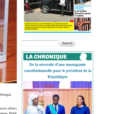
Search
Search form
De la nécessité d’une monogamie
constitutionnelle pour le président de la
République
 Sénégal.
rces alliées
 Bennoo Bokk