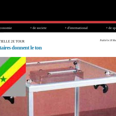
Skip to
main
content
economie
+ de societe
+ d'international
+ de sp
Publié le 18 Ma
IELLE 2E TOUR
taires donnent le ton