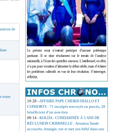
ation de
iate
Le présent essai n’entend participer d’aucune polémique
partisane. Il se situe résolument sur le terrain de l’analyse
rationnelle, à l’écart des querelles oiseuses. L’intellectuel, en effet,
n’a pas pour vocation d’alimenter le débat stérile, mais d’éclairer
les problèmes collectifs en vue de leur résolution. S’interroger,
réfléchir,
 toute
10:28
-
AFFAIRE PAPE CHEIKH DIALLO ET
CONSORTS : 71 inculpés renvoyés en procès, 28
bénéficient d’un non-lieu
09:14
-
KOLDA - CONDAMNÉE À 5 ANS DE
RÉCLUSION CRIMINELLE : Aissatou Samb
accouche, étrangle, tue et met son bébé dans une