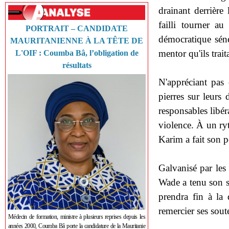
drainant derrière
failli tourner a
PORTRAIT – CANDIDATE
démocratique séné
MAURITANIENNE À LA TÊTE DE
mentor qu'ils trait
L'OIF : Coumba Bâ, l’obligation de
résultats
N'appréciant pas 
pierres sur leurs 
responsables libér
violence. À un ry
Karim a fait son
Galvanisé par les l
Wade a tenu son s
prendra fin à la
remercier ses soute
Médecin de formation, ministre à plusieurs reprises depuis les
années 2000, Coumba Bâ porte la candidature de la Mauritanie