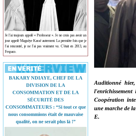
Je l’ai toujours appelé « Professeur ». Je ne crois pas avoir un
jour appelé Maguèye Kassé autrement. La première fois que je
l’ai rencontré, je ne l’ai pas vraiment vu. C’était en 2013, au
Fespaco.
BAKARY NDIAYE, CHEF DE LA
Auditionné hier
DIVISION DE LA
l'enrichissement 
CONSOMMATION ET DE LA
Coopération inter
SÉCURITÉ DES
CONSOMMATEURS : “Si tout ce que
une marche de la
nous consommions était de mauvaise
E.
qualité, on ne serait plus là !”