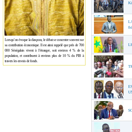
Ki
LA
fi
Lorsqu’on évoque la diaspora, le débat se concentre souvent sur
LI
sa contribution économique. Il est ainsi rappelé que près de 700
000 Sénégalais vivent à l’étranger, soit environ 4 % de la
population, et contribuent à environ plus de 10 % du PIB à
travers les envois de fonds.
T
E
UN
SO