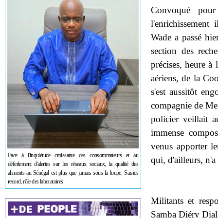
Convoqué pour 
l'enrichissement 
Wade a passé hier
section des rech
précises, heure à 
aériens, de la Coo
s'est aussitôt en
compagnie de Me M
policier veillait
immense composée
venus apporter le
Face à l'inquiétude croissante des consommateurs et au
qui, d'ailleurs, n'
déferlement d'alertes sur les réseaux sociaux, la qualité des
aliments au Sénégal est plus que jamais sous la loupe. Saisies
record, rôle des laboratoires
Militants et resp
Samba Diéry Diallo