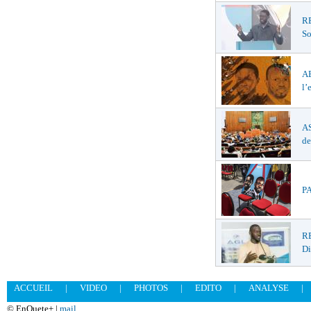
R
So
A
l’
AS
de
PA
RE
D
ACCUEIL
|
VIDEO
|
PHOTOS
|
EDITO
|
ANALYSE
|
© EnQuete+ |
mail