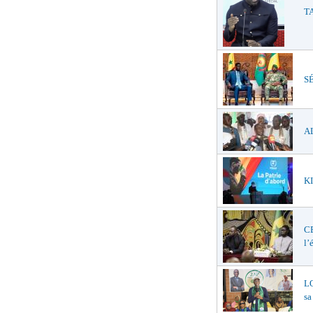
TA
SÉ
AL
KI
C
l’
LO
sa