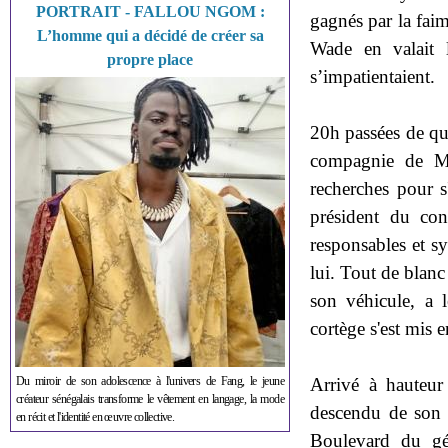
PORTRAIT - FALLOU NGOM :
gagnés par la faim
L’homme qui a décidé de créer sa
Wade en valait l
propre place
s’impatientaient.
20h passées de qu
compagnie de Me 
recherches pour s
président du cons
responsables et sy
lui. Tout de blanc
son véhicule, a 
cortège s'est mis 
Arrivé à hauteu
Du miroir de son adolescence à l'univers de Fang, le jeune
créateur sénégalais transforme le vêtement en langage, la mode
descendu de son v
en récit et l'identité en œuvre collective.
Boulevard du gé