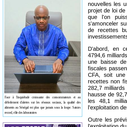
nouvelles les u
projet de loi de
que l'on puis
s'amonceler su
de recettes b
investissements
D'abord, en c
4794,6 milliard
une baisse de
fiscales passen
CFA, soit une
recettes non f
282,7 milliards
hausse de 92,7
Face à l'inquiétude croissante des consommateurs et au
les 48,1 mill
déferlement d'alertes sur les réseaux sociaux, la qualité des
l'exploitation 
aliments au Sénégal est plus que jamais sous la loupe. Saisies
record, rôle des laboratoires
Outre les prévi
l'exploitation 