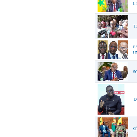
LI
T
E
UN
SO
TA
SÉ