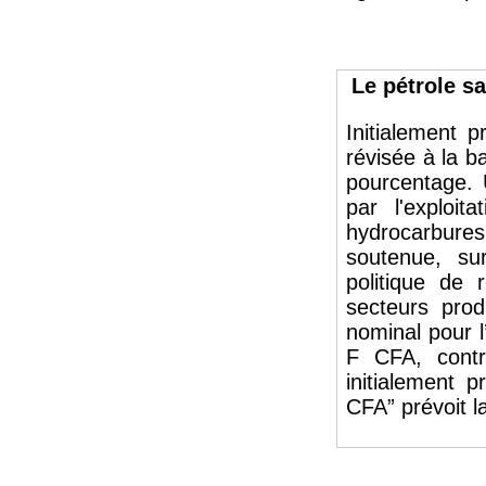
Le pétrole s
Initialement 
révisée à la b
pourcentage. 
par l'exploit
hydrocarbur
soutenue, su
politique de
secteurs prod
nominal pour l
F CFA, cont
initialement p
CFA” prévoit 