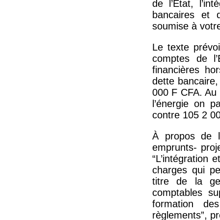
de l’État, l’i
bancaires et d
soumise à votre
Le texte prévoit
comptes de l’
financières ho
dette bancaire,
000 F CFA. Au t
l’énergie on 
contre 105 2 0
À propos de la
emprunts- proj
“L’intégration 
charges qui pe
titre de la g
comptables sup
formation de
règlements”, p