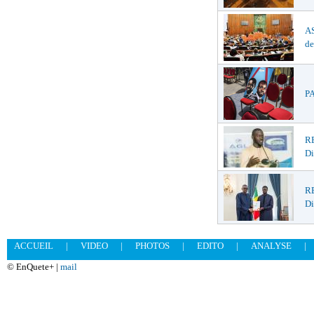
AS
de
PA
RE
D
R
Di
ACCUEIL
|
VIDEO
|
PHOTOS
|
EDITO
|
ANALYSE
|
© EnQuete+ |
mail