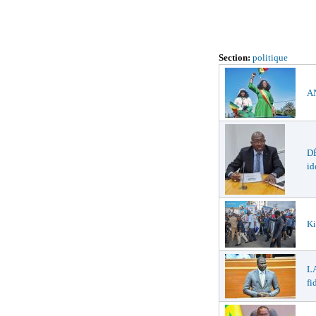
Section:
politique
AN
DÉ
id
Ki
LA
fi