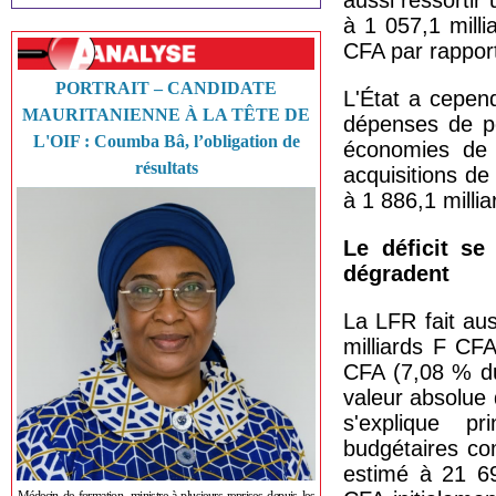
aussi ressortir
à 1 057,1 mill
CFA par rapport
PORTRAIT – CANDIDATE
L'État a cepen
MAURITANIENNE À LA TÊTE DE
dépenses de pe
L'OIF : Coumba Bâ, l’obligation de
économies de l
résultats
acquisitions de
à 1 886,1 mill
Le déficit se
dégradent
La LFR fait aus
milliards F CF
CFA (7,08 % du
valeur absolue 
s'explique p
budgétaires co
estimé à 21 69