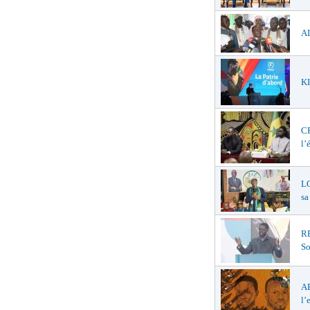
AL
KI
C
l’
LO
sa
R
So
A
l’