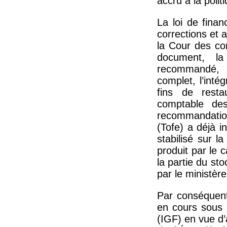
accru à la poli
La loi de finan
corrections et 
la Cour des com
document, 
recommandé, 
complet, l’inté
fins de restau
comptable de
recommandations
(Tofe) a déjà i
stabilisé sur 
produit par le 
la partie du sto
par le ministèr
Par conséquent
en cours sous l
(IGF) en vue d’a