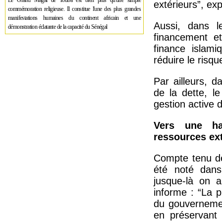
Le Grand Magal de Touba est bien plus qu'une simple
extérieurs”, exp
commémoration religieuse. Il constitue l'une des plus grandes
manifestations humaines du continent africain et une
Aussi, dans l
démonstration éclatante de la capacité du Sénégal
financement et
finance islami
réduire le risq
Par ailleurs, d
de la dette, l
gestion active d
Vers une ha
ressources ex
Compte tenu de
été noté dans
jusque-là on a
informe : “La 
du gouvernemen
en préservant 