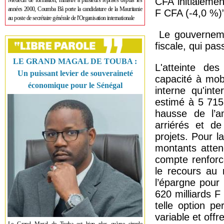
CFA initialemen
Médecin de formation, ministre à plusieurs reprises depuis les
années 2000, Coumba Bâ porte la candidature de la Mauritanie
F CFA (-4,0 %)”
au poste de secrétaire générale de l'Organisation internationale
Le gouvernemen
fiscale, qui pa
LE GRAND MAGAL DE TOUBA :
L'atteinte de
Un puissant levier de souveraineté
capacité à mob
économique pour le Sénégal
interne qu'int
estimé à 5 715,
hausse de l’a
arriérés et d
projets. Pour l
montants atten
compte renforc
le recours au 
l’épargne pour
620 milliards F
telle option p
variable et off