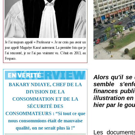
Je l’ai toujours appelé « Professeur ». Je ne crois pas avoir un
jour appelé Maguèye Kassé autrement. La première fois que je
l’ai rencontré, je ne l’ai pas vraiment vu. C’était en 2013, au
Fespaco.
Alors qu'il se
semble s'en
BAKARY NDIAYE, CHEF DE LA
finances publ
DIVISION DE LA
illustration en
CONSOMMATION ET DE LA
hier par le g
SÉCURITÉ DES
CONSOMMATEURS : “Si tout ce que
nous consommions était de mauvaise
qualité, on ne serait plus là !”
Les documents