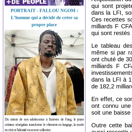
qui sont proje
PORTRAIT - FALLOU NGOM :
dans la LFI, s
L’homme qui a décidé de créer sa
Ces recettes so
propre place
milliards F CF
qui sont restés
Le tableau de
même si par ra
ont chuté de 30
milliards F CF
investissement
dans la LFI à 
de 182,2 millia
En effet, ce so
ont connu une 
soit une baisse
Du miroir de son adolescence à l'univers de Fang, le jeune
Outre cette ba
créateur sénégalais transforme le vêtement en langage, la mode
en récit et l'identité en œuvre collective.