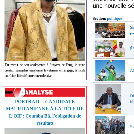
une nouvelle s
Section:
politique
S
pa
ÉL
Du miroir de son adolescence à l'univers de Fang, le jeune
créateur sénégalais transforme le vêtement en langage, la mode
AN
en récit et l'identité en œuvre collective.
DÉ
PORTRAIT – CANDIDATE
id
MAURITANIENNE À LA TÊTE DE
L'OIF : Coumba Bâ, l’obligation de
résultats
Ki