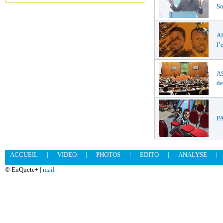
So
A
l’
AS
de
PA
ACCUEIL
|
VIDEO
|
PHOTOS
|
EDITO
|
ANALYSE
|
© EnQuete+ |
mail