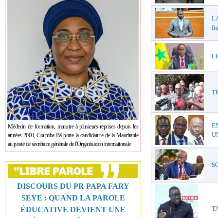
LA
fi
LI
T
E
Médecin de formation, ministre à plusieurs reprises depuis les
UN
années 2000, Coumba Bâ porte la candidature de la Mauritanie
au poste de secrétaire générale de l'Organisation internationale
SO
DISCOURS DU PR PAPA FARY
SEYE : QUAND LA PAROLE
TA
ÉDUCATIVE DEVIENT UNE