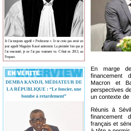
Je l’ai toujours appelé « Professeur ». Je ne crois pas avoir un
jour appelé Maguèye Kassé autrement. La première fois que je
l’ai rencontré, je ne l’ai pas vraiment vu. C’était en 2013, au
Fespaco.
En marge de
financement 
DEMBA KANDJI, MÉDIATEUR DE
Macron et Ba
LA RÉPUBLIQUE : “Le foncier, une
perspectives d
bombe à retardement”
un contexte de 
Réunis à Sévil
financement 
français et sén
à-tête a permis