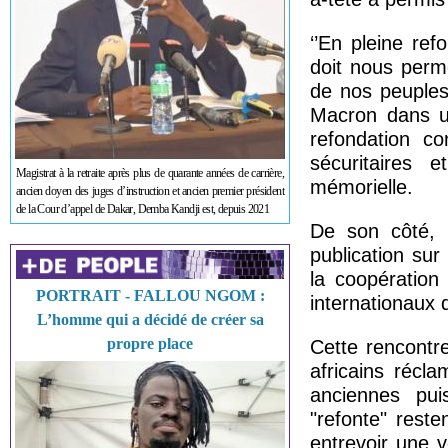
‘’En pleine ref
doit nous perm
de nos peuples
Macron dans un
refondation c
sécuritaires 
Magistrat à la retraite après plus de quarante années de carrière,
mémorielle.
ancien doyen des juges d’instruction et ancien premier président
de la Cour d’appel de Dakar, Demba Kandji est, depuis 2021
De son côté, 
publication su
la coopération
PORTRAIT - FALLOU NGOM :
internationaux 
L’homme qui a décidé de créer sa
propre place
Cette rencontr
africains récl
anciennes pui
"refonte" reste
entrevoir une 