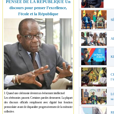
PENSÉE DE LA RÉPUBLIQUE Un
discours pour penser l’excellence,
l’école et la République
SÉ
AL
KI
C
l’
I. Quand une cérémonie devient un événement intellectuel
LO
Les cérémonies passent. Certaines paroles demeurent. La plupart
sa
des discours officiels remplissent avec dignité leur fonction
protocolaire avant de disparaître progressivement de la mémoire
collective.
R