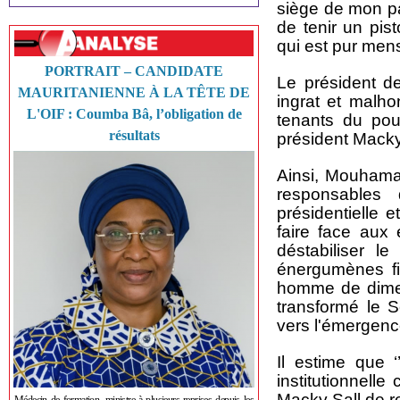
siège de mon pa
de tenir un pis
qui est pur mens
PORTRAIT – CANDIDATE
Le président 
MAURITANIENNE À LA TÊTE DE
ingrat et malh
L'OIF : Coumba Bâ, l’obligation de
tenants du pou
résultats
président Macky 
Ainsi, Mouhama
responsable
présidentielle 
faire face aux
déstabiliser l
énergumènes fi
homme de dimen
transformé le 
vers l'émergence
Il estime que ‘
institutionnell
Macky Sall de rep