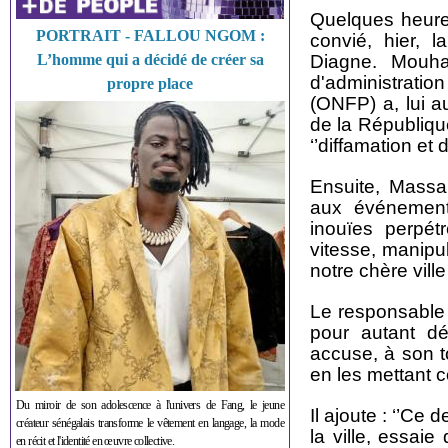
Quelques heures
PORTRAIT - FALLOU NGOM :
convié, hier, 
L’homme qui a décidé de créer sa
Diagne. Mouha
d'administration
propre place
(ONFP) a, lui a
de la Républiqu
‘’diffamation et
Ensuite, Massal
aux événements
inouïes perpét
vitesse, manipu
notre chère ville
Le responsable d
pour autant dé
accuse, à son t
en les mettant c
Du miroir de son adolescence à l'univers de Fang, le jeune
Il ajoute : ‘’Ce
créateur sénégalais transforme le vêtement en langage, la mode
la ville, essai
en récit et l'identité en œuvre collective.