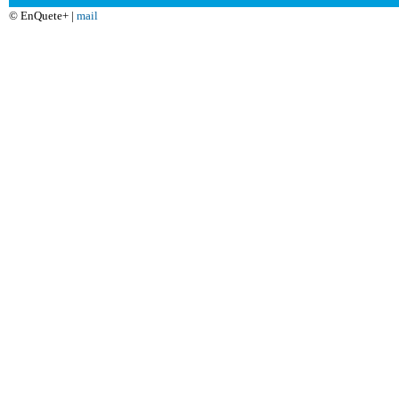
© EnQuete+ |
mail