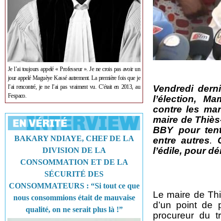
Je l’ai toujours appelé « Professeur ». Je ne crois pas avoir un
jour appelé Maguèye Kassé autrement. La première fois que je
l’ai rencontré, je ne l’ai pas vraiment vu. C’était en 2013, au
Vendredi derni
Fespaco.
l’élection, M
contre les man
maire de Thiès
BBY pour tent
BAKARY NDIAYE, CHEF DE LA
entre autres
.
C
l’édile, pour 
DIVISION DE LA
CONSOMMATION ET DE LA
SÉCURITÉ DES
CONSOMMATEURS : “Si tout ce que
Le maire de Th
nous consommions était de mauvaise
d’un point de 
qualité, on ne serait plus là !”
procureur du t