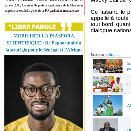
Médecin de formation, ministre à plusieurs reprises depuis les
années 2000, Coumba Bâ porte la candidature de la Mauritanie
au poste de secrétaire générale de l'Organisation internationale
Ce faisant, le 
appelle à toute 
tout bord, quant
dialogue nationa
MOBILISER LA DIASPORA
SCIENTIFIQUE : De l’opportunité à
la stratégie pour le Sénégal et l’Afrique
Section:
politique
S
pa
ÉL
AN
DÉ