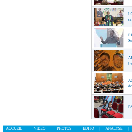
LO
sa
R
So
A
l’
AS
de
PA
ACCUEIL
|
VIDEO
|
PHOTOS
|
EDITO
|
ANALYSE
|