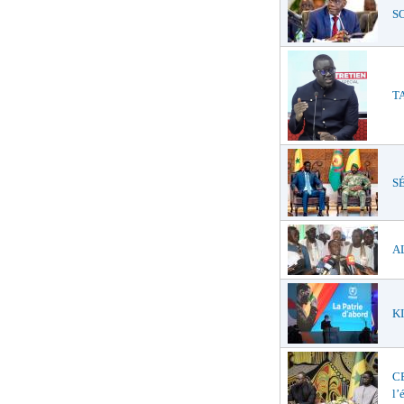
SO
TA
SÉ
AL
KI
C
l’