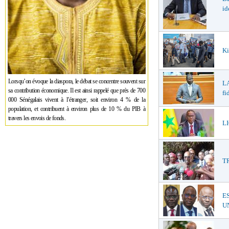
id
Ki
Lorsqu’on évoque la diaspora, le débat se concentre souvent sur
LA
sa contribution économique. Il est ainsi rappelé que près de 700
fi
000 Sénégalais vivent à l’étranger, soit environ 4 % de la
population, et contribuent à environ plus de 10 % du PIB à
travers les envois de fonds.
LI
T
E
UN