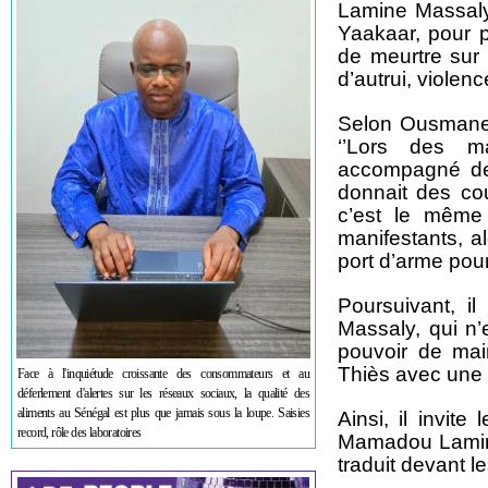
Lamine Massaly
Yaakaar, pour po
de meurtre sur
d’autrui, violenc
Selon Ousmane D
‘’Lors des ma
accompagné de n
donnait des co
c’est le même
manifestants, alo
port d’arme pour 
Poursuivant, il
Massaly, qui n’
pouvoir de main
Thiès avec une a
Face à l'inquiétude croissante des consommateurs et au
déferlement d'alertes sur les réseaux sociaux, la qualité des
aliments au Sénégal est plus que jamais sous la loupe. Saisies
Ainsi, il invit
record, rôle des laboratoires
Mamadou Lamine 
traduit devant l