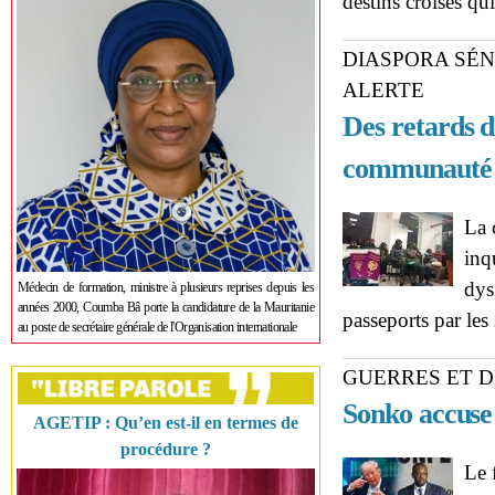
destins croisés qu
DIASPORA SÉ
ALERTE
Des retards d
communauté
La 
inq
dys
Médecin de formation, ministre à plusieurs reprises depuis les
années 2000, Coumba Bâ porte la candidature de la Mauritanie
passeports par les
au poste de secrétaire générale de l'Organisation internationale
GUERRES ET D
Sonko accus
AGETIP : Qu’en est-il en termes de
procédure ?
Le 