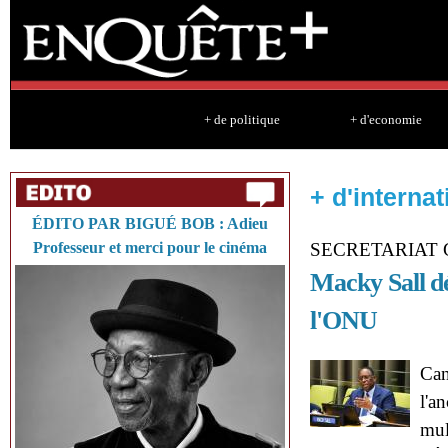
Sk
ma
co
+ de politique
+ d'economie
+ d'internat
ÉDITO PAR BIGUÉ BOB : Adieu
Professeur et merci pour le cinéma
SECRETARIAT 
Macky Sall dé
l'ONU
Can
l'a
mul