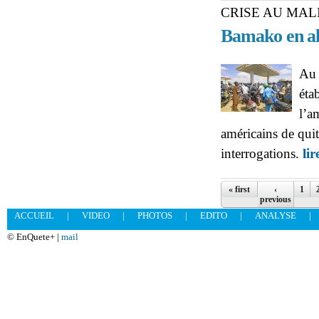
CRISE AU MA
Bamako en a
Au 
éta
l’a
américains de quit
interrogations.
lir
Pages
« first
‹
1
previous
ACCUEIL
|
VIDEO
|
PHOTOS
|
EDITO
|
ANALYSE
|
© EnQuete+ |
mail