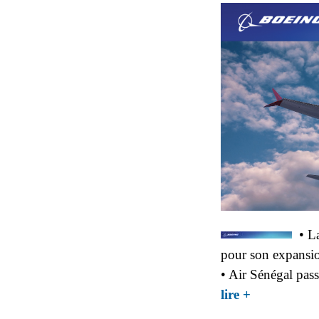
• L
pour son expansion
• Air Sénégal p
about Air Sénég
lire +