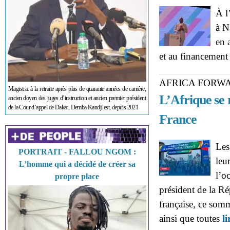
À l
à N
en 
et au financement
AFRICA FORW
Magistrat à la retraite après plus de quarante années de carrière,
L’Afrique se
ancien doyen des juges d’instruction et ancien premier président
de la Cour d’appel de Dakar, Demba Kandji est, depuis 2021
France
Les
PORTRAIT - FALLOU NGOM :
leu
L’homme qui a décidé de créer sa
l’o
propre place
président de la R
française, ce som
ainsi que toutes
li