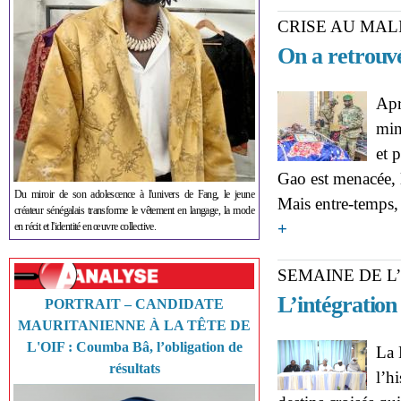
CRISE AU MAL
On a retrouvé
Apr
min
et 
Gao est menacée, 
Du miroir de son adolescence à l'univers de Fang, le jeune
Mais entre-temps, 
créateur sénégalais transforme le vêtement en langage, la mode
about CRISE AU MALI :
+
en récit et l'identité en œuvre collective.
SEMAINE DE L
L’intégration
PORTRAIT – CANDIDATE
MAURITANIENNE À LA TÊTE DE
L'OIF : Coumba Bâ, l’obligation de
La 
résultats
l’h