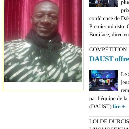
plu
pri
conférence de Daka
Premier ministre 
Boniface, directeu
COMPÉTITION
DAUST offre l
Le 
jeu
rem
par l’équipe de l
ab
(DAUST)
lire +
au
LOI DE DURC