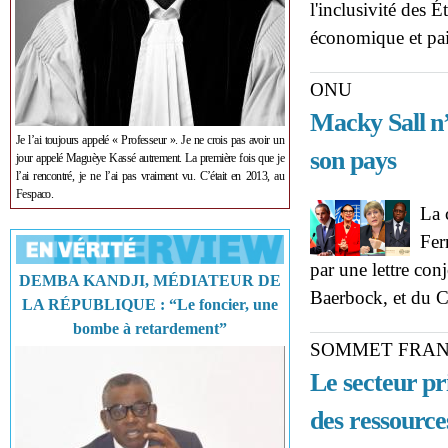
l'inclusivité des 
économique et pa
ONU
Macky Sall n’e
Je l’ai toujours appelé « Professeur ». Je ne crois pas avoir un
son pays
jour appelé Maguèye Kassé autrement. La première fois que je
l’ai rencontré, je ne l’ai pas vraiment vu. C’était en 2013, au
Fespaco.
La 
Fer
par une lettre con
DEMBA KANDJI, MÉDIATEUR DE
Baerbock, et du C
LA RÉPUBLIQUE : “Le foncier, une
bombe à retardement”
SOMMET FRAN
Le secteur pri
des ressource