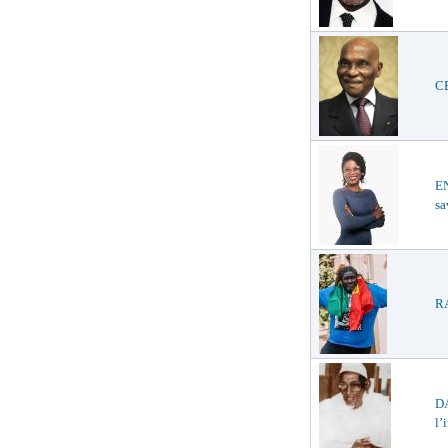
CE
E
sa
RA
D
l’