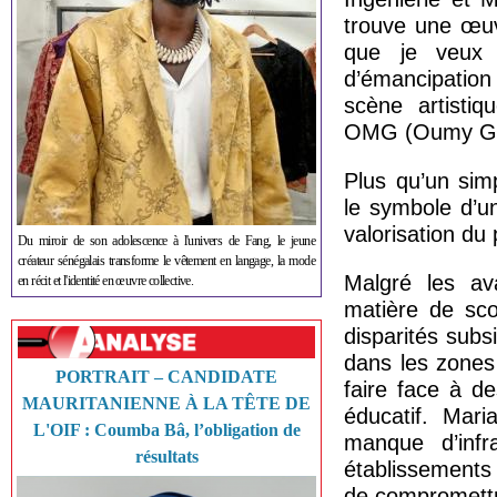
trouve une œuv
que je veux 
d’émancipation
scène artisti
OMG (Oumy Gu
Plus qu’un sim
le symbole d’un
valorisation du 
Du miroir de son adolescence à l'univers de Fang, le jeune
créateur sénégalais transforme le vêtement en langage, la mode
Malgré les av
en récit et l'identité en œuvre collective.
matière de sco
disparités subs
dans les zones 
PORTRAIT – CANDIDATE
faire face à de
MAURITANIENNE À LA TÊTE DE
éducatif. Mari
L'OIF : Coumba Bâ, l’obligation de
manque d’infra
résultats
établissements
de compromettre 