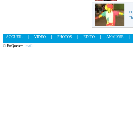
P
“h
ACCUEIL
|
VIDEO
|
PHOTOS
|
EDITO
|
ANALYSE
|
© EnQuete+ |
mail