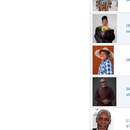
O
tr
O
IN
a
L'
d'