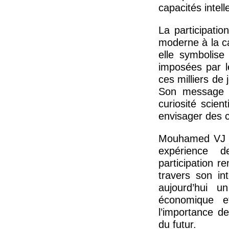
capacités intel
La participati
moderne à la c
elle symbolise
imposées par l
ces milliers de 
Son message e
curiosité scien
envisager des c
Mouhamed VJ co
expérience 
participation 
travers son in
aujourd’hui u
économique e
l’importance d
du futur.