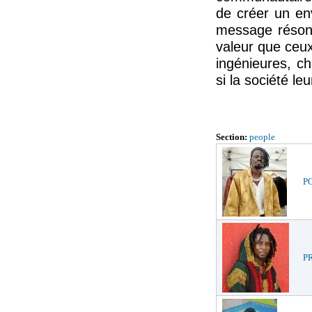
de créer un env
message résonn
valeur que ceux
ingénieures, c
si la société l
Section:
people
PO
PR