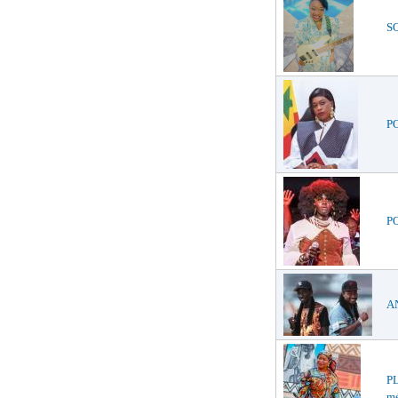
SO
PO
PO
AN
PL
mé