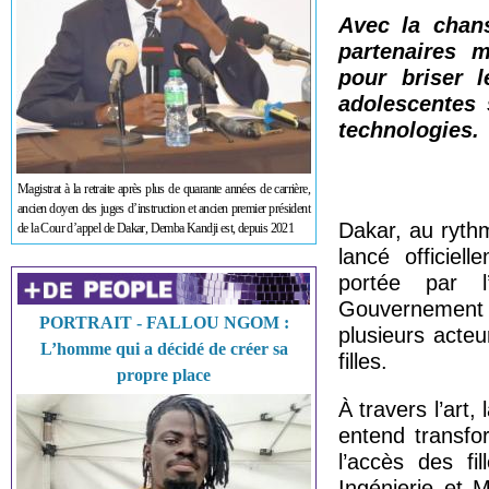
Avec la chan
partenaires 
pour briser 
adolescentes 
technologies.
Magistrat à la retraite après plus de quarante années de carrière,
ancien doyen des juges d’instruction et ancien premier président
Dakar, au rythm
de la Cour d’appel de Dakar, Demba Kandji est, depuis 2021
lancé officiel
portée par l
Gouvernement d
PORTRAIT - FALLOU NGOM :
plusieurs acte
L’homme qui a décidé de créer sa
filles.
propre place
À travers l’art,
entend transfo
l’accès des fi
Ingénierie et