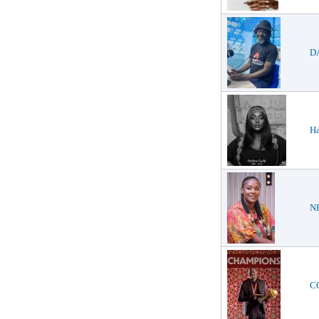
DA
Ha
NE
CO