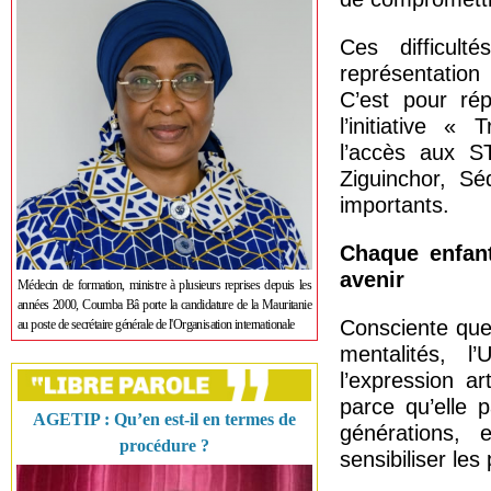
Ces difficult
représentation 
C’est pour ré
l’initiative «
l’accès aux ST
Ziguinchor, S
importants.
Chaque enfant
avenir
Médecin de formation, ministre à plusieurs reprises depuis les
années 2000, Coumba Bâ porte la candidature de la Mauritanie
Consciente que
au poste de secrétaire générale de l'Organisation internationale
mentalités, l
l’expression a
parce qu’elle 
AGETIP : Qu’en est-il en termes de
générations, 
procédure ?
sensibiliser les