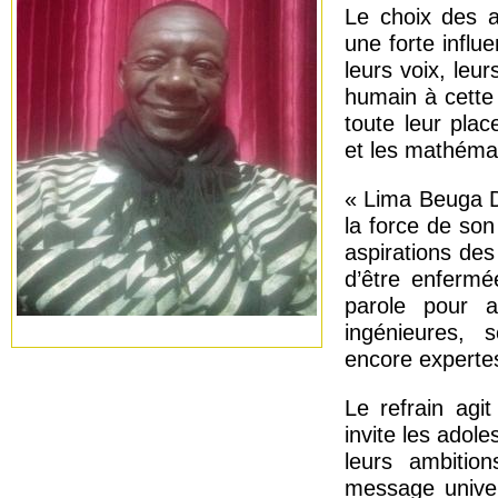
Le choix des a
une forte influ
leurs voix, leu
humain à cette
toute leur plac
et les mathéma
« Lima Beuga Do
la force de so
aspirations des
d’être enfermé
parole pour a
ingénieures, 
encore expertes
Le refrain agi
invite les adol
leurs ambitio
message univers