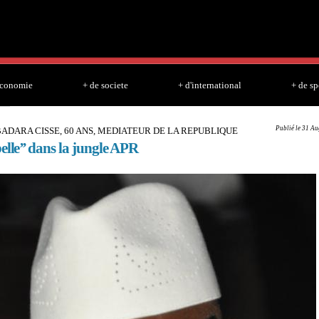
Skip to
main
content
economie
+ de societe
+ d'international
+ de sp
Publié le 31 Au
ADARA CISSE, 60 ANS, MEDIATEUR DE LA REPUBLIQUE
elle’’ dans la jungle APR