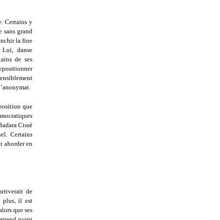
. Certains y
e sans grand
nchir la fine
 Lui, danse
tains de ses
repositionner
sensiblement
 l’anonymat.
position que
démocratiques
Badara Cissé
el. Certains
ut aborder en
rriverait de
plus, il est
alors que ses
’attend point