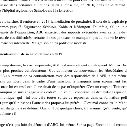
isisse dans certaines situations. Il en a ainsi été, en 2016, dans un différend
 l’hôpital régional de Saint-Louis à la Direction.
auto saisine, il renforce en 2017 la médiation de proximité. Il sort de la capitale p
formes jusqu’à Ziguinchor, Sédhiou, Kolda et Kédougou. Toutefois, s’il jouit
auprès de l’opposition, ABC entretient des rapports exécrables avec certains de s
se de ces difficultés, certains de ses partisans ne manquent pas de nourrir le rêve 
a mare présidentielle. Malgré son poids politique modeste.
ents autour de sa candidature en 2019
 majestueuse, la voix imposante, ABC est aussi élégant qu’éloquent. Momar Die
es plus proches collaborateurs. Coordonnateur du mouvement les Abécédaires d
‘’Au summum de sa contradiction avec des responsables de l’APR, alors même
ans un hôtel dans le cadre d’une mission, je marquais mon étonnement fac
mais lui est resté zen. Il me disait de ne pas m’inquiéter. C’est un croyant. Tout ce qu’
 pourquoi je suis engagé à ses côtés’’. En ce qui concerne les déclarations qui o
chronique, qui lui ont valu toutes sortes de reproches dans sa formation poli
r jure qu’il n’est pas l’auteur des propos à lui prêtés. ‘’C’est mal connaître le Méd
 est du genre à se débiner. Quand il dit quelque chose, il l’assume. Qu’il vente, qu
, clame-t-il.
ge n’est pas loin du démenti d’ABC, lui-même. Sur sa page Facebook, il reconna