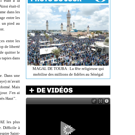
l était à la
insi était-il
mme dans les
ge entre les
it un pied au
nt.
es entre les
op de liberté
de quitter le
s tapies dans
MAGAL DE TOUBA : La fête religieuse qui
mobilise des millions de fidèles au Sénégal
ue. Dans une
aye) m’avait
informé. Mais
jour. J’en ai
rès Haut’’.
MAE les plus
 Difficile à
espire Saint-