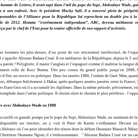
 homme de Lettres, il avait tapé dans l’œil du pape du Sopi, Abdoulaye Wade, qui 
s à son endroit. Avec le président Macky Sall, il a traversé plein de péripéti
sponsables de l’Alliance pour la République lui reprochent un double jeu à la 
elle de 2012. Homme ‘’extrêmement indépendant’’, ABC, devenu médiateur e
eçu par le chef de l’Etat pour la remise officielle de son rapport d’activités.
des hommes les plus denses, d’un point de vue strictement intellectuel, de l’espa
Il s’appelle Alioune Badara Cissé. Il est médiateur de la République, depuis le 5 a
la parole ! Polyglotte, il manie l’anglais et l’espagnol comme il maîtrise la langue d
mment celle de Kocc Barma. Très peu connu du grand public jusqu’en 2008, 
n d’être un novice en politique. Dans les années 1980, l’enfant de Guet Ndar, quar
is, débarque fraîchement à Dakar, après quelques années passées entre la France, 
les Etats-Unis où il a accumulé les diplômes. Dans la même période, précisément, en 
riomphale dans l’arène politique. Il choisit alors le chemin le plus périlleux : l’oppo
re avec Abdoulaye Wade en 1988
l accueilli en grande pompe par le pape du Sopi, Abdoulaye Wade, au summum de la 
isponible sur internet, on y voit le Pater de Karim s’enflammer. Devant un
 libéraux où l’on peut identifier des ténors dont le défunt Ousmane Masseck Ndiay
l’Intérieur Ousmane Ngom, il s’enthousiasmait : ‘’Alioune Badara Cissé est un cad