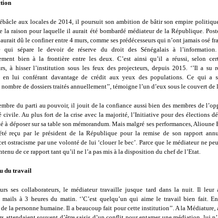
tion
ébâcle aux locales de 2014, il poursuit son ambition de bâtir son empire politique
 la raison pour laquelle il aurait été bombardé médiateur de la République. Post
 aurait dû le confiner entre 4 murs, comme ses prédécesseurs qui n’ont jamais osé fra
e qui sépare le devoir de réserve du droit des Sénégalais à l’information.
ement bien à la frontière entre les deux. C’est ainsi qu’il a réussi, selon cer
rs, à hisser l’institution sous les feux des projecteurs, depuis 2015. ‘’Il a su 
on en lui conférant davantage de crédit aux yeux des populations. Ce qui a 
nombre de dossiers traités annuellement’’, témoigne l’un d’eux sous le couvert de
mbre du parti au pouvoir, il jouit de la confiance aussi bien des membres de l’op
é civile. Au plus fort de la crise avec la majorité, l’Initiative pour des élections 
ité à déposer sur sa table son mémorandum. Mais malgré ses performances, Alioune 
été reçu par le président de la République pour la remise de son rapport annu
et ostracisme par une volonté de lui ‘clouer le bec’. Parce que le médiateur ne pe
ntenu de ce rapport tant qu’il ne l’a pas mis à la disposition du chef de l’Etat.
 du travail
urs ses collaborateurs, le médiateur travaille jusque tard dans la nuit. Il leur a
s mails à 3 heures du matin. ‘’C’est quelqu’un qui aime le travail bien fait. En 
de la personne humaine. Il a beaucoup fait pour cette institution’’. A la Médiature, 
s attendaient souvent d’être saisis d’un conflit pour entamer une médiation, lui n