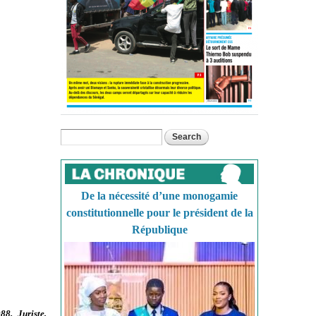
Search
Search form
De la nécessité d’une monogamie
constitutionnelle pour le président de la
République
8. Juriste,