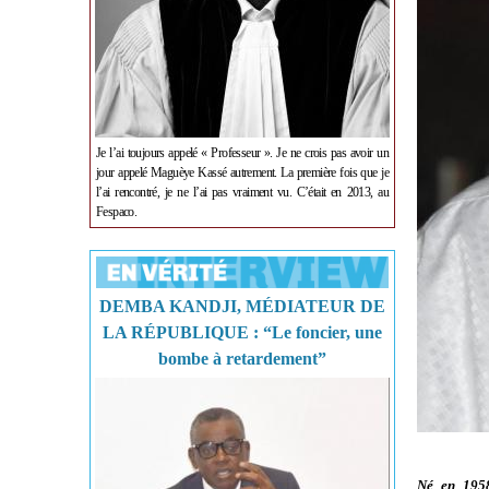
Je l’ai toujours appelé « Professeur ». Je ne crois pas avoir un
jour appelé Maguèye Kassé autrement. La première fois que je
l’ai rencontré, je ne l’ai pas vraiment vu. C’était en 2013, au
Fespaco.
DEMBA KANDJI, MÉDIATEUR DE
LA RÉPUBLIQUE : “Le foncier, une
bombe à retardement”
Né en 1958