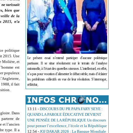
ne tarissait
es, bien que
veille de la
n 2015, n’a
ce politique
oût 2015. Une
Le présent essai n’entend participer d’aucune polémique
e Molière, et
partisane. Il se situe résolument sur le terrain de l’analyse
l’homme est
rationnelle, à l’écart des querelles oiseuses. L’intellectuel, en effet,
tier populeux
n’a pas pour vocation d’alimenter le débat stérile, mais d’éclairer
l’Angleterre,
les problèmes collectifs en vue de leur résolution. S’interroger,
1988, il fait
réfléchir,
sition.
13:11
-
DISCOURS DU PR PAPA FARY SEYE :
gloire. Dans
QUAND LA PAROLE ÉDUCATIVE DEVIENT
 parterre de
UNE PENSÉE DE LA RÉPUBLIQUE Un discours
e et l’ancien
pour penser l’excellence, l’école et la République
re type. Il a
12:54
-
JOJ DAKAR 2026 : La Banque Mondiale