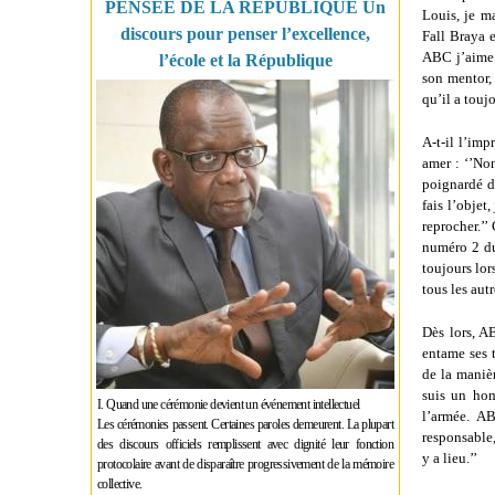
PENSÉE DE LA RÉPUBLIQUE Un
Louis, je m
discours pour penser l’excellence,
Fall Braya 
ABC j’aime 
l’école et la République
son mentor,
qu’il a touj
A-t-il l’im
amer : ‘’Non
poignardé da
fais l’objet
reprocher.’’
numéro 2 du
toujours lor
tous les autr
Dès lors, AB
entame ses 
de la manièr
suis un hom
I. Quand une cérémonie devient un événement intellectuel
l’armée. AB
Les cérémonies passent. Certaines paroles demeurent. La plupart
responsable,
des discours officiels remplissent avec dignité leur fonction
y a lieu.’’
protocolaire avant de disparaître progressivement de la mémoire
collective.