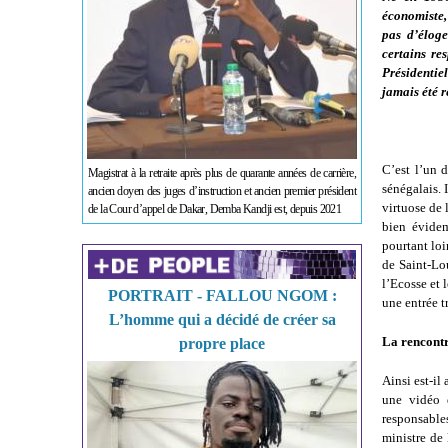
économiste,
pas d’éloge
certains re
Présidenti
jamais été r
C’est l’un 
Magistrat à la retraite après plus de quarante années de carrière,
sénégalais. 
ancien doyen des juges d’instruction et ancien premier président
virtuose de 
de la Cour d’appel de Dakar, Demba Kandji est, depuis 2021
bien évide
pourtant loi
de Saint-Lou
l’Ecosse et 
PORTRAIT - FALLOU NGOM :
une entrée t
L’homme qui a décidé de créer sa
La rencont
propre place
Ainsi est-i
une vidéo d
responsables
ministre de 