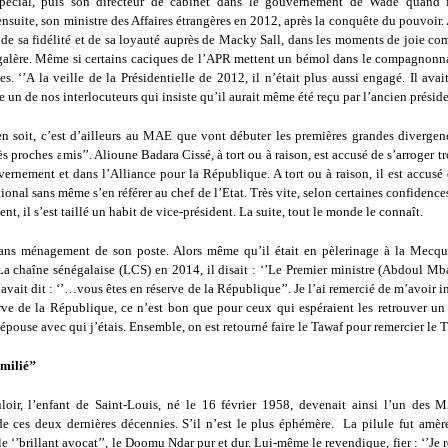
spécial, puis son directeur de cabinet dans le gouvernement de Wade quand i
ensuite, son ministre des Affaires étrangères en 2012, après la conquête du pouvoir. A
de sa fidélité et de sa loyauté auprès de Macky Sall, dans les moments de joie co
 galère. Même si certains caciques de l’APR mettent un bémol dans le compagnonna
 ‘’A la veille de la Présidentielle de 2012, il n’était plus aussi engagé. Il ava
e un de nos interlocuteurs qui insiste qu’il aurait même été reçu par l’ancien préside
en soit, c’est d’ailleurs au MAE que vont débuter les premières grandes divergenc
ès proches amis’’. Alioune Badara Cissé, à tort ou à raison, est accusé de s’arroger tr
ernement et dans l’Alliance pour la République. A tort ou à raison, il est accusé 
ational sans même s’en référer au chef de l’Etat. Très vite, selon certaines confidence
ent, il s’est taillé un habit de vice-président. La suite, tout le monde le connaît.
 sans ménagement de son poste. Alors même qu’il était en pèlerinage à la Mecq
La chaîne sénégalaise (LCS) en 2014, il disait : ‘’Le Premier ministre (Abdoul Mb
’avait dit : ‘’…vous êtes en réserve de la République’’. Je l’ai remercié de m’avoir 
rve de la République, ce n’est bon que pour ceux qui espéraient les retrouver un 
épouse avec qui j’étais. Ensemble, on est retourné faire le Tawaf pour remercier le T
umilié’’
loir, l’enfant de Saint-Louis, né le 16 février 1958, devenait ainsi l’un des 
e ces deux dernières décennies. S’il n’est le plus éphémère. La pilule fut amère.
le ‘’brillant avocat’’, le Doomu Ndar pur et dur. Lui-même le revendique, fier : ‘’Je r