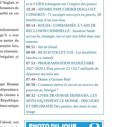
d’Anglais et
et le COJOJ échangent sur l’emploi des jeunes
s domaines du
10:28
-
AFFAIRE PAPE CHEIKH DIALLO ET
rrêté en ces
CONSORTS : 71 inculpés renvoyés en procès, 28
bénéficient d’un non-lieu
09:14
-
KOLDA - CONDAMNÉE À 5 ANS DE
rofessionnel
RÉCLUSION CRIMINELLE : Aissatou Samb
qu’il a tout
accouche, étrangle, tue et met son bébé dans une
se mettre du
armoire
remière fois,
08:51
-
Vol de bétail
n itinéraire.
08:08
-
BEACH VOLLEY U18 : Les hostilités
Sénégalais yi
lancées ce samedi
07:53
-
PROGRAMMATION BUDGÉTAIRE
2027-2029 L’État prévoit 22 132,7 milliards de
dépenses sur trois ans
07:44
-
Drame à Guinaw Rail
rompé. Homme
00:58
-
Comment mettre le savoir au service du
indépendance
pouvoir au Sénégal ?
 de chemin à
00:32
-
LIVRE DE OUMAR DEMBA BA, LES
a République
MOTS FAÇONNENT LE MONDE : DISCOURS
démocratique
ET DIPLOMATIE Des paroles, des mots et une
image
d’abord, son