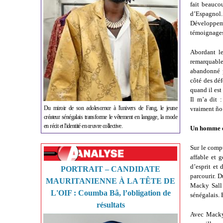
fait beauco
d’Espagnol. 
Développeme
témoignages
Abordant le
remarquable
abandonné p
côté des déf
quand il est
Il m’a dit :
Du miroir de son adolescence à l'univers de Fang, le jeune
vraiment ño
créateur sénégalais transforme le vêtement en langage, la mode
en récit et l'identité en œuvre collective.
Un homme e
Sur le comp
affable et 
d’esprit et
PORTRAIT – CANDIDATE
parcourir. 
MAURITANIENNE À LA TÊTE DE
Macky Sall 
L'OIF : Coumba Bâ, l’obligation de
sénégalais. 
résultats
Avec Macky 