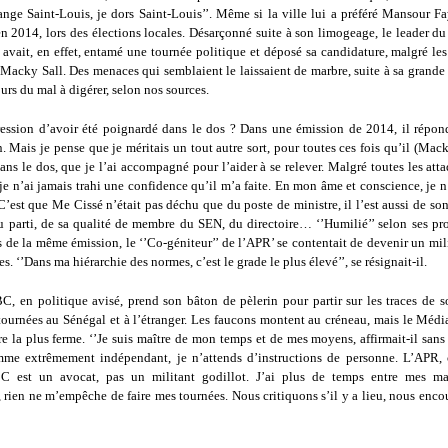
ange Saint-Louis, je dors Saint-Louis’’. Même si la ville lui a préféré Mansour F
en 2014, lors des élections locales. Désarçonné suite à son limogeage, le leader 
avait, en effet, entamé une tournée politique et déposé sa candidature, malgré le
 Macky Sall. Des menaces qui semblaient le laissaient de marbre, suite à sa grand
ours du mal à digérer, selon nos sources.
pression d’avoir été poignardé dans le dos ? Dans une émission de 2014, il répond
. Mais je pense que je méritais un tout autre sort, pour toutes ces fois qu’il (Mack
ns le dos, que je l’ai accompagné pour l’aider à se relever. Malgré toutes les att
, je n’ai jamais trahi une confidence qu’il m’a faite. En mon âme et conscience, je n
 C’est que Me Cissé n’était pas déchu que du poste de ministre, il l’est aussi de so
 parti, de sa qualité de membre du SEN, du directoire… ‘’Humilié’’ selon ses pro
s de la même émission, le ‘’Co-géniteur’’ de l’APR’ se contentait de devenir un m
es. ‘’Dans ma hiérarchie des normes, c’est le grade le plus élevé’’, se résignait-il.
C, en politique avisé, prend son bâton de pèlerin pour partir sur les traces de so
tournées au Sénégal et à l’étranger. Les faucons montent au créneau, mais le Médi
e la plus ferme. ‘’Je suis maître de mon temps et de mes moyens, affirmait-il san
me extrêmement indépendant, je n’attends d’instructions de personne. L’APR, 
C est un avocat, pas un militant godillot. J’ai plus de temps entre mes ma
 rien ne m’empêche de faire mes tournées. Nous critiquons s’il y a lieu, nous enco