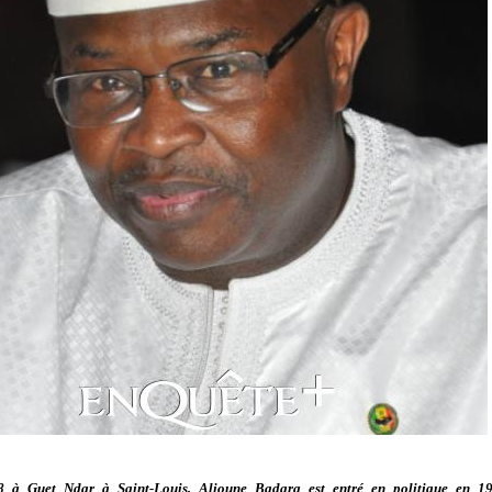
 à Guet Ndar à Saint-Louis, Alioune Badara est entré en politique en 198