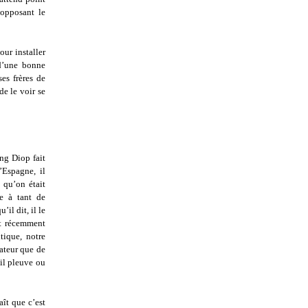
 opposant le
our installer
 d’une bonne
es frères de
de le voir se
ng Diop fait
’Espagne, il
 qu’on était
e à tant de
il dit, il le
nt récemment
tique, notre
iateur que de
’il pleuve ou
ît que c’est