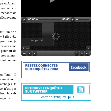
aye et Ameth
du mouvement
s menaces de
e déconvenue
00:00
00:00
ait, un brin
y Sall) a été
Sample Title
aques dont je
’ai rien à me
n perchoir de
pres termes,
ilitant comme
n ‘’ami’’. Il
ateur répond
s ambages. Je
ce n’est pas
ins. Je suis
Tweets de @enquete_plus
urageons s’il