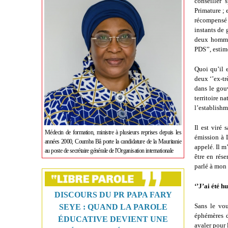
conseiller 
Primature ; 
récompensé 
instants de
deux hommes.
PDS’’, estim
Quoi qu’il 
deux ‘’ex-tr
dans le gouv
territoire n
l’establishm
Il est viré
Médecin de formation, ministre à plusieurs reprises depuis les
émission à 
années 2000, Coumba Bâ porte la candidature de la Mauritanie
appelé. Il m
au poste de secrétaire générale de l'Organisation internationale
être en rése
parlé à mon 
‘’J’ai été h
DISCOURS DU PR PAPA FARY
Sans le vou
SEYE : QUAND LA PAROLE
éphémères d
ÉDUCATIVE DEVIENT UNE
avaler pour 