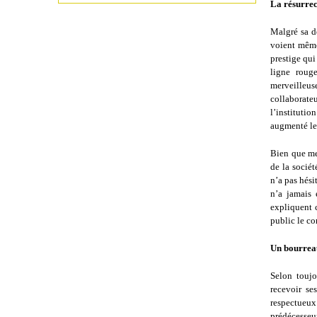
La résurrec
Malgré sa d
voient même
prestige qui
ligne roug
merveilleus
collaborateu
l’instituti
augmenté le 
Bien que me
de la sociét
n’a pas hés
n’a jamais 
expliquent c
public le co
Un bourreau
Selon toujo
recevoir se
respectueux 
prédécesseur