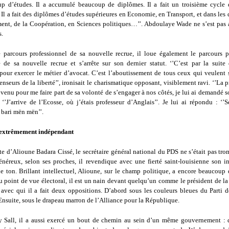
up d’études. Il a accumulé beaucoup de diplômes. Il a fait un troisième cycle 
Il a fait des diplômes d’études supérieures en Economie, en Transport, et dans le
nt, de la Coopération, en Sciences politiques…’’. Abdoulaye Wade ne s’est pas a
.
 parcours professionnel de sa nouvelle recrue, il loue également le parcours p
 de sa nouvelle recrue et s’arrête sur son dernier statut. ‘’C’est par la suite 
our exercer le métier d’avocat. C’est l’aboutissement de tous ceux qui veulent 
enseurs de la liberté’’, ironisait le charismatique opposant, visiblement ravi. ‘’La p
 venu pour me faire part de sa volonté de s’engager à nos côtés, je lui ai demandé so
 ‘’J’arrive de l’Ecosse, où j’étais professeur d’Anglais’’. Je lui ai répondu : ‘’
 bari mën mën’’.
xtrêmement indépendant
te d’Alioune Badara Cissé, le secrétaire général national du PDS ne s’était pas t
généreux, selon ses proches, il revendique avec une fierté saint-louisienne son 
 de ton. Brillant intellectuel, Alioune, sur le champ politique, a encore beaucoup
Du point de vue électoral, il est un nain devant quelqu’un comme le président de l
avec qui il a fait deux oppositions. D’abord sous les couleurs bleues du Parti 
Ensuite, sous le drapeau marron de l’Alliance pour la République.
Sall, il a aussi exercé un bout de chemin au sein d’un même gouvernement : 