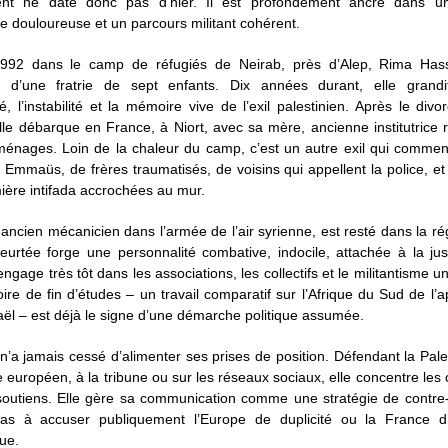
nt ne date donc pas d’hier. Il est profondément ancré dans une
e douloureuse et un parcours militant cohérent.
992 dans le camp de réfugiés de Neirab, près d’Alep, Rima Hass
 d’une fratrie de sept enfants. Dix années durant, elle grand
é, l’instabilité et la mémoire vive de l’exil palestinien. Après le div
lle débarque en France, à Niort, avec sa mère, ancienne institutrice 
ménages. Loin de la chaleur du camp, c’est un autre exil qui commenc
Emmaüs, de frères traumatisés, de voisins qui appellent la police, e
ière intifada accrochées au mur.
ancien mécanicien dans l’armée de l’air syrienne, est resté dans la ré
eurtée forge une personnalité combative, indocile, attachée à la jus
ngage très tôt dans les associations, les collectifs et le militantisme uni
e de fin d’études – un travail comparatif sur l’Afrique du Sud de l’a
sraël – est déjà le signe d’une démarche politique assumée.
’a jamais cessé d’alimenter ses prises de position. Défendant la Pal
e européen, à la tribune ou sur les réseaux sociaux, elle concentre les c
 soutiens. Elle gère sa communication comme une stratégie de contre
pas à accuser publiquement l’Europe de duplicité ou la France d’
ue.