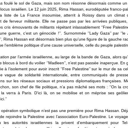
pas foulé le sol de Gaza, mais son nom résonne désormais comme un c
blocus israélien. Le 12 juin 2025, Rima Hassan, eurodéputée franco-pa
la liste de La France insoumise, atterrit à Roissy dans un climat 
et de ferveur militante. Elle ne passe pas par les arrivées publiques,
es cris émouvants de militants répétant inlassablement ‘’Free Palestine 
une guerre, c’est un génocide !’’. Surnommée ‘’Lady Gaza’’ par ‘’le
, Rima Hassan est désormais bien plus qu’une figure de la gauche radi
e l’emblème politique d’une cause universelle, celle du peuple palestin
ation par l’armée israélienne, au large de la bande de Gaza, alors qu’e
le blocus à bord du voilier ‘’Madleen’’, n’est pas passée inaperçue. En 
e à l’isolement pour avoir inscrit ‘’Free Palestine’’ sur le mur de sa cel
ne vague de solidarité internationale, entre communiqués de presse
ions sur les réseaux sociaux et pressions diplomatiques françaises. 
hon, son chef de file politique, n’a pas mâché ses mots : ‘’On la cro
la verra à Paris. D'ici là, on se mobilise et on méprise ses geôlier
ci.’’
e opération symbolique n’est pas une première pour Rima Hassan. Déj
 de rejoindre la Palestine avec l’association Euro-Palestine. Le voyage
 les autorités israéliennes la privent d’embarquement pour Tel