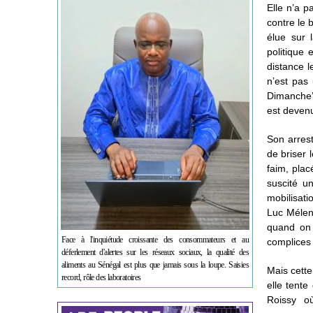
Elle n’a 
contre le 
élue sur 
politique 
distance l
n’est pas 
Dimanche’’
est devenu
Son arrest
de briser 
faim, placé
suscité u
mobilisat
Luc Mélenc
quand on 
Face à l'inquiétude croissante des consommateurs et au
complices i
déferlement d'alertes sur les réseaux sociaux, la qualité des
aliments au Sénégal est plus que jamais sous la loupe. Saisies
Mais cett
record, rôle des laboratoires
elle tente
Roissy où