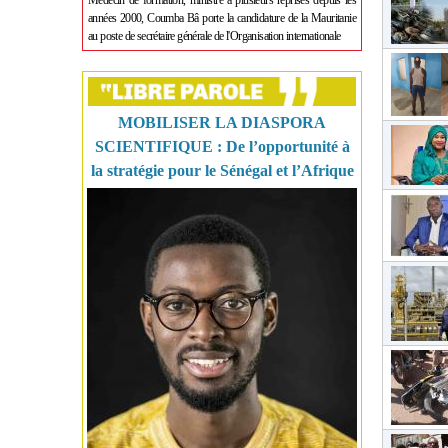
Médecin de formation, ministre à plusieurs reprises depuis les
années 2000, Coumba Bâ porte la candidature de la Mauritanie
au poste de secrétaire générale de l'Organisation internationale
MOBILISER LA DIASPORA
SCIENTIFIQUE : De l’opportunité à
la stratégie pour le Sénégal et l’Afrique