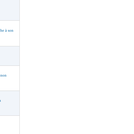
he à son
 non
a