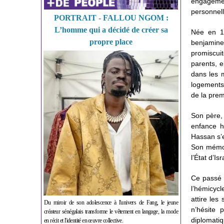
engageme
personnell
PORTRAIT - FALLOU NGOM :
L’homme qui a décidé de créer sa
Née en 1
propre place
benjamine
promiscuit
parents, e
dans les 
logements 
de la prem
Son père, 
enfance h
Hassan s’e
Son mémoir
l’État d’I
Ce passé n
l’hémicycl
attire les
Du miroir de son adolescence à l'univers de Fang, le jeune
n’hésite 
créateur sénégalais transforme le vêtement en langage, la mode
diplomatiq
en récit et l'identité en œuvre collective.