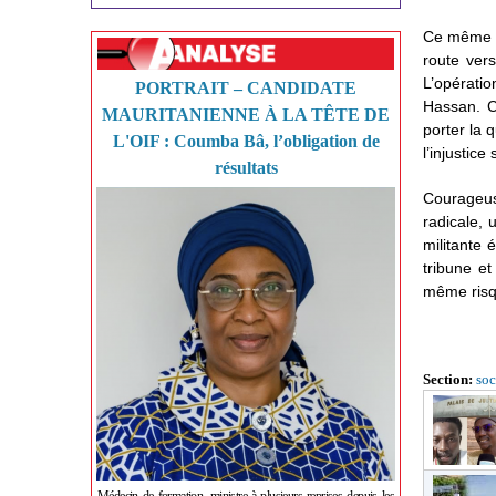
Ce même 12
route vers
L’opératio
PORTRAIT – CANDIDATE
Hassan. C
MAURITANIENNE À LA TÊTE DE
porter la 
L'OIF : Coumba Bâ, l’obligation de
l’injustice
résultats
Courageus
radicale, 
militante
tribune e
même risq
Section:
soc