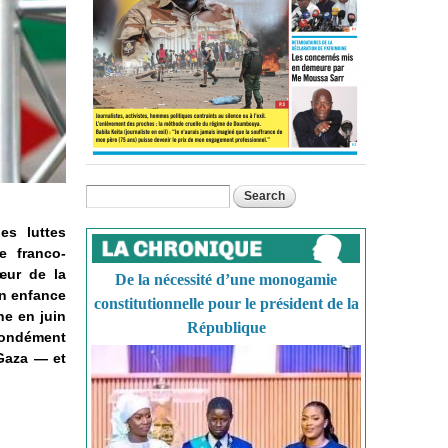
Search
Search form
es luttes
e franco-
œur de la
De la nécessité d’une monogamie
on enfance
constitutionnelle pour le président de la
ne en juin
République
ofondément
Gaza — et