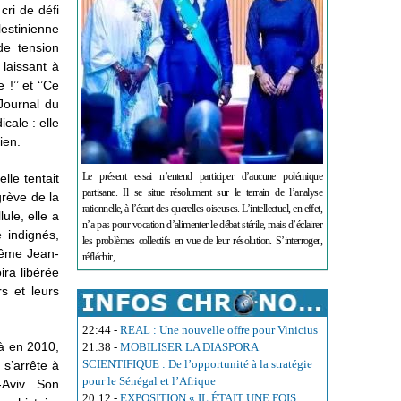
ri de défi
lestinienne
de tension
 laissant à
!’’ et ‘’Ce
 Journal du
cale : elle
ien.
Le présent essai n’entend participer d’aucune polémique
lle tentait
partisane. Il se situe résolument sur le terrain de l’analyse
grève de la
rationnelle, à l’écart des querelles oiseuses. L’intellectuel, en effet,
lule, elle a
n’a pas pour vocation d’alimenter le débat stérile, mais d’éclairer
 indignés,
les problèmes collectifs en vue de leur résolution. S’interroger,
Même Jean-
réfléchir,
ira libérée
s et leurs
22:44
-
REAL : Une nouvelle offre pour Vinicius
à en 2010,
21:38
-
MOBILISER LA DIASPORA
SCIENTIFIQUE : De l’opportunité à la stratégie
 s’arrête à
pour le Sénégal et l’Afrique
-Aviv. Son
20:12
-
EXPOSITION « IL ÉTAIT UNE FOIS