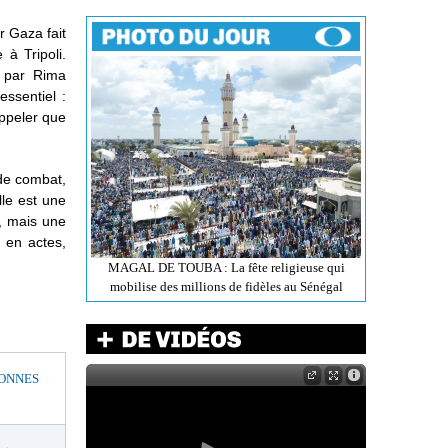
r Gaza fait
 à Tripoli.
ée par Rima
ssentiel :
appeler que
de combat,
lle est une
, mais une
 en actes,
MAGAL DE TOUBA : La fête religieuse qui
mobilise des millions de fidèles au Sénégal
BONNES