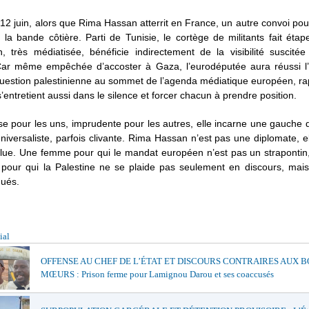
 juin, alors que Rima Hassan atterrit en France, un autre convoi pou
 la bande côtière. Parti de Tunisie, le cortège de militants fait étape
n, très médiatisée, bénéficie indirectement de la visibilité suscit
ar même empêchée d’accoster à Gaza, l’eurodéputée aura réussi l’e
question palestinienne au sommet de l’agenda médiatique européen, r
 s’entretient aussi dans le silence et forcer chacun à prendre position.
e pour les uns, imprudente pour les autres, elle incarne une gauche 
universaliste, parfois clivante. Rima Hassan n’est pas une diplomate, e
 élue. Une femme pour qui le mandat européen n’est pas un strapontin
t pour qui la Palestine ne se plaide pas seulement en discours, mais
ués.
ial
OFFENSE AU CHEF DE L’ÉTAT ET DISCOURS CONTRAIRES AUX 
MŒURS : Prison ferme pour Lamignou Darou et ses coaccusés