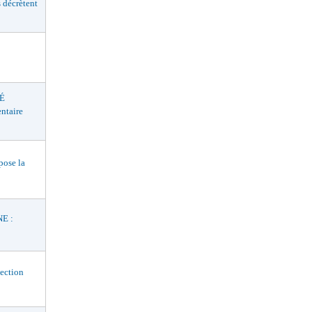
décrètent
É
ntaire
ose la
E :
ection