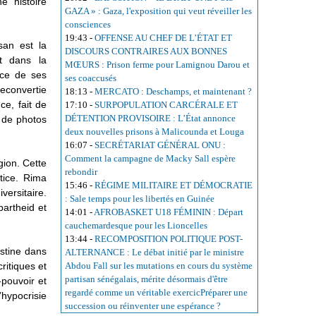
 histoire
GAZA » : Gaza, l'exposition qui veut réveiller les
consciences
19:43
-
OFFENSE AU CHEF DE L’ÉTAT ET
an est la
DISCOURS CONTRAIRES AUX BONNES
it dans la
MŒURS : Prison ferme pour Lamignou Darou et
orce de ses
ses coaccusés
reconvertie
18:13
-
MERCATO : Deschamps, et maintenant ?
e, fait de
17:10
-
SURPOPULATION CARCÉRALE ET
DÉTENTION PROVISOIRE : L’État annonce
t de photos
deux nouvelles prisons à Malicounda et Louga
16:07
-
SECRÉTARIAT GÉNÉRAL ONU :
Comment la campagne de Macky Sall espère
gion. Cette
rebondir
tice. Rima
15:46
-
RÉGIME MILITAIRE ET DÉMOCRATIE
versitaire.
: Sale temps pour les libertés en Guinée
partheid et
14:01
-
AFROBASKET U18 FÉMININ : Départ
cauchemardesque pour les Lioncelles
13:44
-
RECOMPOSITION POLITIQUE POST-
estine dans
ALTERNANCE : Le débat initié par le ministre
ritiques et
Abdou Fall sur les mutations en cours du système
partisan sénégalais, mérite désormais d'être
-pouvoir et
regardé comme un véritable exercicPréparer une
hypocrisie
succession ou réinventer une espérance ?