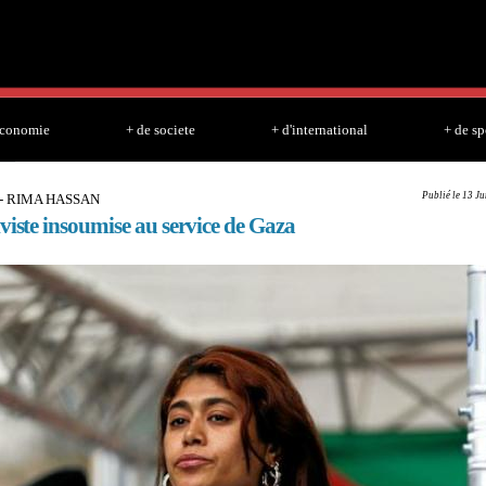
Skip to
main
content
economie
+ de societe
+ d'international
+ de sp
Publié le 13 J
- RIMA HASSAN
viste insoumise au service de Gaza