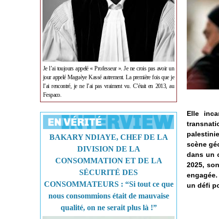
Je l’ai toujours appelé « Professeur ». Je ne crois pas avoir un
jour appelé Maguèye Kassé autrement. La première fois que je
l’ai rencontré, je ne l’ai pas vraiment vu. C’était en 2013, au
Fespaco.
Elle inc
transnat
palestin
BAKARY NDIAYE, CHEF DE LA
scène géo
DIVISION DE LA
dans un c
CONSOMMATION ET DE LA
2025, son
SÉCURITÉ DES
engagée.
CONSOMMATEURS : “Si tout ce que
un défi p
nous consommions était de mauvaise
qualité, on ne serait plus là !”