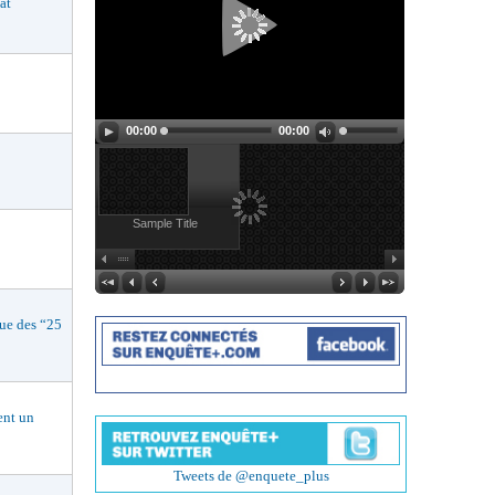
at
00:00
00:00
Sample Title
e des “25
nt un
Tweets de @enquete_plus