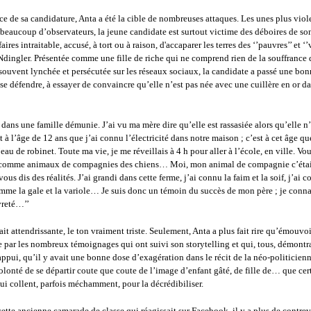
e de sa candidature, Anta a été la cible de nombreuses attaques. Les unes plus viol
 beaucoup d’observateurs, la jeune candidate est surtout victime des déboires de so
res intraitable, accusé, à tort ou à raison, d'accaparer les terres des ‘’pauvres’’ et ‘
dingler. Présentée comme une fille de riche qui ne comprend rien de la souffrance 
souvent lynchée et persécutée sur les réseaux sociaux, la candidate a passé une bon
se défendre, à essayer de convaincre qu’elle n’est pas née avec une cuillère en or da
e dans une famille démunie. J’ai vu ma mère dire qu’elle est rassasiée alors qu’elle n
 à l’âge de 12 ans que j’ai connu l’électricité dans notre maison ; c’est à cet âge qu
eau de robinet. Toute ma vie, je me réveillais à 4 h pour aller à l’école, en ville. Vou
 comme animaux de compagnies des chiens… Moi, mon animal de compagnie c’étai
vous dis des réalités. J’ai grandi dans cette ferme, j’ai connu la faim et la soif, j’ai 
mme la gale et la variole… Je suis donc un témoin du succès de mon père ; je conna
vreté…’’
tait attendrissante, le ton vraiment triste. Seulement, Anta a plus fait rire qu’émouvoi
e par les nombreux témoignages qui ont suivi son storytelling et qui, tous, démontr
appui, qu’il y avait une bonne dose d’exagération dans le récit de la néo-politicien
lonté de se départir coute que coute de l’image d’enfant gâté, de fille de… que cer
lui collent, parfois méchamment, pour la décrédibiliser.
cette ancienne camarade de classe qui réagissait sur Facebook, il y a plus de contrev