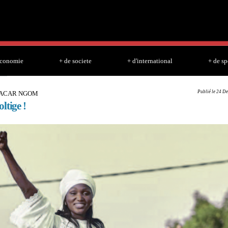
Skip to
main
content
economie
+ de societe
+ d'international
+ de sp
Publié le 24 De
BACAR NGOM
ltige !