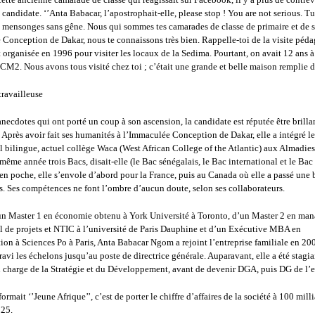
la candidate. ‘’Anta Babacar, l’apostrophait-elle, please stop ! You are not serious. Tu
s mensonges sans gêne. Nous qui sommes tes camarades de classe de primaire et de 
 Conception de Dakar, nous te connaissons très bien. Rappelle-toi de la visite péd
t organisée en 1996 pour visiter les locaux de la Sedima. Pourtant, on avait 12 ans à
e CM2. Nous avons tous visité chez toi ; c’était une grande et belle maison remplie d
 travailleuse
necdotes qui ont porté un coup à son ascension, la candidate est réputée être brilla
. Après avoir fait ses humanités à l’Immaculée Conception de Dakar, elle a intégré l
l bilingue, actuel collège Waca (West African College of the Atlantic) aux Almadies,
même année trois Bacs, disait-elle (le Bac sénégalais, le Bac international et le Bac
n poche, elle s’envole d’abord pour la France, puis au Canada où elle a passé une 
s. Ses compétences ne font l’ombre d’aucun doute, selon ses collaborateurs.
’un Master 1 en économie obtenu à York Université à Toronto, d’un Master 2 en ma
l de projets et NTIC à l’université de Paris Dauphine et d’un Exécutive MBA en
n à Sciences Po à Paris, Anta Babacar Ngom a rejoint l’entreprise familiale en 20
gravi les échelons jusqu’au poste de directrice générale. Auparavant, elle a été stagia
n charge de la Stratégie et du Développement, avant de devenir DGA, puis DG de l’e
formait ‘’Jeune Afrique’’, c’est de porter le chiffre d’affaires de la société à 100 mill
025.