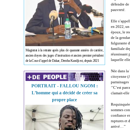
défendre de 
pauvreté.
Elle s’appe
en 2022, un 
époux, le re
de la genda
fulgurante d
familiale de
Magistrat à la retraite après plus de quarante années de carrière,
réussissant 
ancien doyen des juges d’instruction et ancien premier président
laquelle ell
de la Cour d’appel de Dakar, Demba Kandji est, depuis 2021
Née dans la
citoyenne (A
parrainages 
PORTRAIT - FALLOU NGOM :
‘’C’est parc
L’homme qui a décidé de créer sa
clamait-elle
propre place
Requinquée p
sommes confr
confiance en
ruptures et 
arrivé…’’