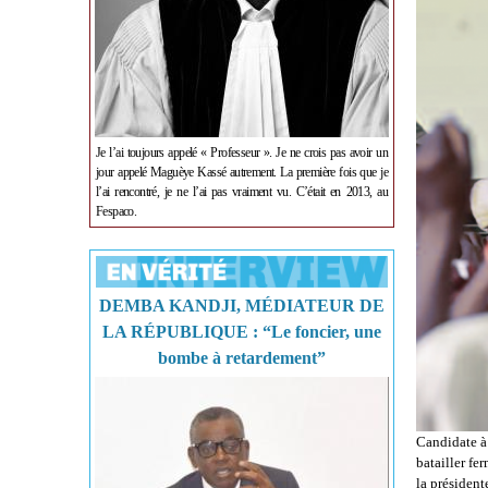
Je l’ai toujours appelé « Professeur ». Je ne crois pas avoir un
jour appelé Maguèye Kassé autrement. La première fois que je
l’ai rencontré, je ne l’ai pas vraiment vu. C’était en 2013, au
Fespaco.
DEMBA KANDJI, MÉDIATEUR DE
LA RÉPUBLIQUE : “Le foncier, une
bombe à retardement”
Candidate à 
batailler fe
la président