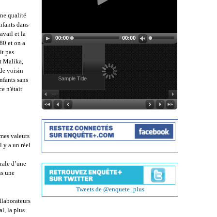
Une qualité
enfants dans
avail et la
00:00
00:00
80 et on a
it pas
t Malika,
de voisin
Sample Title
enfants sans
e n'était
mes valeurs
l y a un réel
érale d’une
ns une
Tweets de @enquete_plus
ollaborateurs
l, la plus