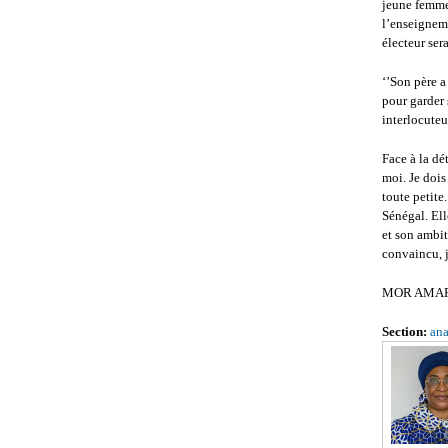
jeune femme 
l’enseigneme
électeur ser
‘’Son père a
pour garder 
interlocuteu
Face à la dé
moi. Je dois
toute petite
Sénégal. Ell
et son ambi
convaincu, j
MOR AMA
Section:
ana