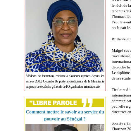
le récit de 
racontes de
l’Immaculée
l’école avai
on faisait l
Brillante et
Malgré ces a
travailleuse
internationa
décroché la 
Le diplôme e
Médecin de formation, ministre à plusieurs reprises depuis les
de ses étude
années 2000, Coumba Bâ porte la candidature de la Mauritanie
au poste de secrétaire générale de l'Organisation internationale
Titulaire d
internationa
communicatio
peu, elle a 
Comment mettre le savoir au service du
directrice e
pouvoir au Sénégal ?
Son rêve, in
l’horizon 2