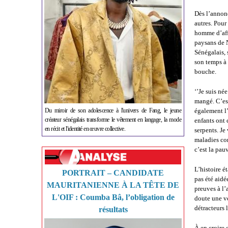
Dès l’annonc
autres. Pour
homme d’affai
paysans de N
Sénégalais, 
son temps à 
bouche.
‘’Je suis né
mangé. C’est
Du miroir de son adolescence à l'univers de Fang, le jeune
également l’
créateur sénégalais transforme le vêtement en langage, la mode
enfants ont
en récit et l'identité en œuvre collective.
serpents. Je 
maladies co
c’est la pau
L’histoire é
PORTRAIT – CANDIDATE
pas été aidé
MAURITANIENNE À LA TÊTE DE
preuves à l’
L'OIF : Coumba Bâ, l’obligation de
doute une vo
détracteurs 
résultats
À en croire 