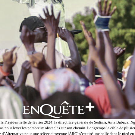
la Présidentielle de février 2024, la directrice générale de Sedima, Anta Babacar N
rme pour lever les nombreux obstacles sur son chemin. Longtemps la cible de plusieu
e d’Alternative pour une relève citoyenne (ARC) s’est tiré une balle dans le pied en