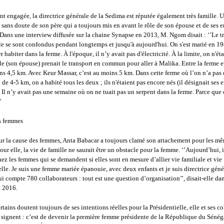
t engagée, la directrice générale de la Sedima est réputée également très famille. 
t sans doute de son père qui a toujours mis en avant le rôle de son épouse et de ses 
 Dans une interview diffusée sur la chaine Synapse en 2013, M. Ngom disait : ‘’Le tr
le se sont confondus pendant longtemps et jusqu'à aujourd'hui. On s'est marié en 19
r habiter dans la ferme. À l'époque, il n’y avait pas d'électricité. À la limite, on n'éta
le (son épouse) prenait le transport en commun pour aller à Malika. Entre la ferme e
ns 4,5 km. Avec Keur Massar, c’est au moins 5 km. Dans cette ferme où l’on n’a pas 
 de 4-5 km, on a habité tous les deux ; ils n'étaient pas encore nés (il désignait ses 
. Il n’y avait pas une semaine où on ne tuait pas un serpent dans la ferme. Parce que c
'
s femmes
r la cause des femmes, Anta Babacar a toujours clamé son attachement pour les mê
Pour elle, la vie de famille ne saurait être un obstacle pour la femme. ‘’Aujourd’hui, i
z les femmes qui se demandent si elles sont en mesure d’allier vie familiale et vie
lle. Je suis une femme mariée épanouie, avec deux enfants et je suis directrice gén
ui compte 780 collaborateurs : tout est une question d’organisation’’, disait-elle da
n 2016.
rtains doutent toujours de ses intentions réelles pour la Présidentielle, elle et ses c
t signent : c’est de devenir la première femme présidente de la République du Sénéga