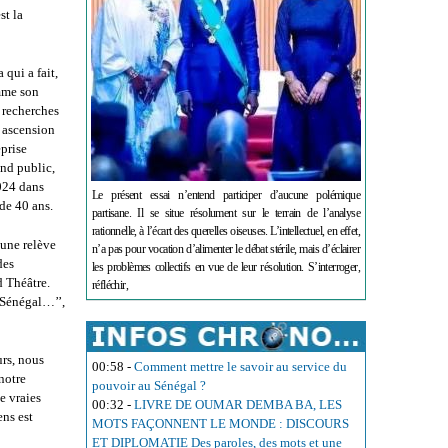
st la
qui a fait,
omme son
e recherches
 ascension
eprise
and public,
2024 dans
Le présent essai n’entend participer d’aucune polémique
de 40 ans.
partisane. Il se situe résolument sur le terrain de l’analyse
rationnelle, à l’écart des querelles oiseuses. L’intellectuel, en effet,
 une relève
n’a pas pour vocation d’alimenter le débat stérile, mais d’éclairer
des
les problèmes collectifs en vue de leur résolution. S’interroger,
d Théâtre.
réfléchir,
u Sénégal…’’,
urs, nous
00:58
-
Comment mettre le savoir au service du
notre
pouvoir au Sénégal ?
e vraies
00:32
-
LIVRE DE OUMAR DEMBA BA, LES
ens est
MOTS FAÇONNENT LE MONDE : DISCOURS
ET DIPLOMATIE Des paroles, des mots et une