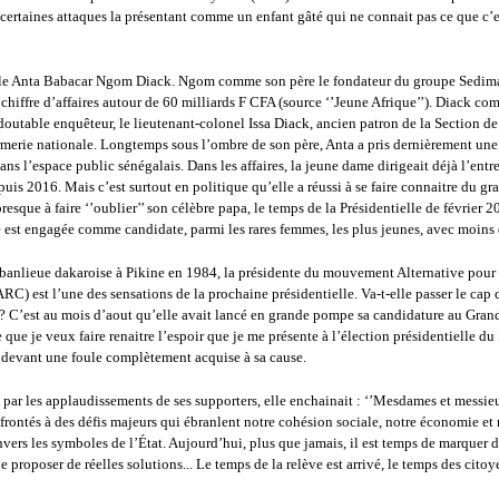
certaines attaques la présentant comme un enfant gâté qui ne connait pas ce que c’e
lle Anta Babacar Ngom Diack. Ngom comme son père le fondateur du groupe Sedima 
chiffre d’affaires autour de 60 milliards F CFA (source ‘’Jeune Afrique’’). Diack c
doutable enquêteur, le lieutenant-colonel Issa Diack, ancien patron de la Section d
rmerie nationale. Longtemps sous l’ombre de son père, Anta a pris dernièrement une
ans l’espace public sénégalais. Dans les affaires, la jeune dame dirigeait déjà l’entr
puis 2016. Mais c’est surtout en politique qu’elle a réussi à se faire connaitre du gr
presque à faire ‘’oublier’’ son célèbre papa, le temps de la Présidentielle de février 
e est engagée comme candidate, parmi les rares femmes, les plus jeunes, avec moins 
 banlieue dakaroise à Pikine en 1984, la présidente du mouvement Alternative pour
RC) est l’une des sensations de la prochaine présidentielle. Va-t-elle passer le cap 
? C’est au mois d’aout qu’elle avait lancé en grande pompe sa candidature au Gran
e que je veux faire renaitre l’espoir que je me présente à l’élection présidentielle d
 devant une foule complètement acquise à sa cause.
ar les applaudissements de ses supporters, elle enchainait : ‘’Mesdames et messie
ontés à des défis majeurs qui ébranlent notre cohésion sociale, notre économie et 
vers les symboles de l’État. Aujourd’hui, plus que jamais, il est temps de marquer d
de proposer de réelles solutions... Le temps de la relève est arrivé, le temps des citoy