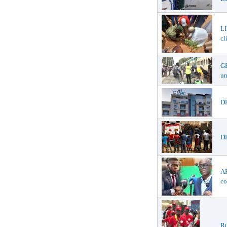
LI
cl
GR
un
DÉ
DR
AF
co
Ru