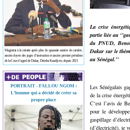
La crise énergét
partie liée au ‘’ga
du PNUD, Benoît
Dakar sur le thème
Magistrat à la retraite après plus de quarante années de carrière,
ancien doyen des juges d’instruction et ancien premier président
au Sénégal.’’
de la Cour d’appel de Dakar, Demba Kandji est, depuis 2021
PORTRAIT - FALLOU NGOM :
Les Sénégalais gag
L’homme qui a décidé de créer sa
de la crise énergét
propre place
C‘est l’avis de B
pour le développ
gaspillage d’électr
(d’électricité), je