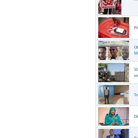
Pé
O
MŒ
S
an
Te
Dé