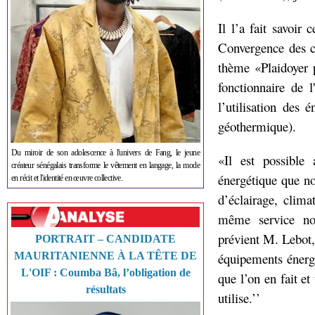
Il l’a fait savoir
Convergence des c
thème «Plaidoyer p
fonctionnaire de l
l’utilisation des 
géothermique).
Du miroir de son adolescence à l'univers de Fang, le jeune
«Il est possible
créateur sénégalais transforme le vêtement en langage, la mode
énergétique que no
en récit et l'identité en œuvre collective.
d’éclairage, clima
même service no
prévient M. Lebot, 
PORTRAIT – CANDIDATE
MAURITANIENNE À LA TÊTE DE
équipements énergé
L'OIF : Coumba Bâ, l’obligation de
que l’on en fait e
résultats
utilise.’’