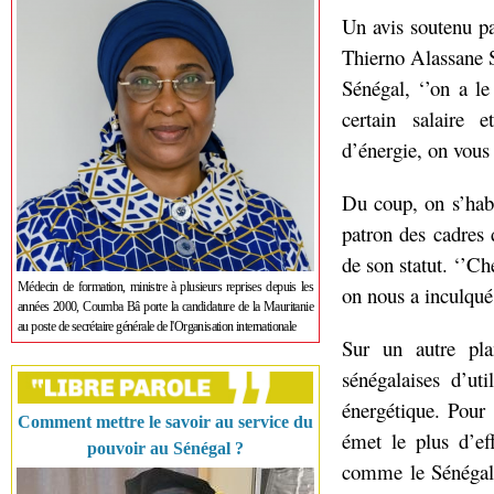
Un avis soutenu par
Thierno Alassane Sa
Sénégal, ‘’on a l
certain salaire
d’énergie, on vous 
Du coup, on s’habit
patron des cadres 
de son statut. ‘’Ch
Médecin de formation, ministre à plusieurs reprises depuis les
on nous a inculqué,
années 2000, Coumba Bâ porte la candidature de la Mauritanie
au poste de secrétaire générale de l'Organisation internationale
Sur un autre pla
sénégalaises d’ut
énergétique. Pour
Comment mettre le savoir au service du
émet le plus d’ef
pouvoir au Sénégal ?
comme le Sénégal, 