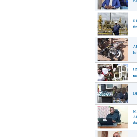
Re
R
fr
A
lo
U
un
DÉ
M
AL
da