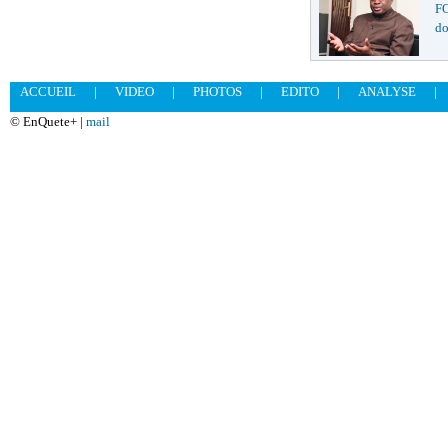
F
do
ACCUEIL
|
VIDEO
|
PHOTOS
|
EDITO
|
ANALYSE
|
© EnQuete+ |
mail