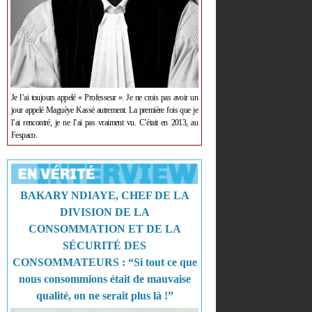
Je l’ai toujours appelé « Professeur ». Je ne crois pas avoir un
jour appelé Maguèye Kassé autrement. La première fois que je
l’ai rencontré, je ne l’ai pas vraiment vu. C’était en 2013, au
Fespaco.
BAKARY NDIAYE, CHEF DE LA
DIVISION DE LA
CONSOMMATION ET DE LA
SÉCURITÉ DES
CONSOMMATEURS : “Si tout ce que
nous consommions était de mauvaise
qualité, on ne serait plus là !”