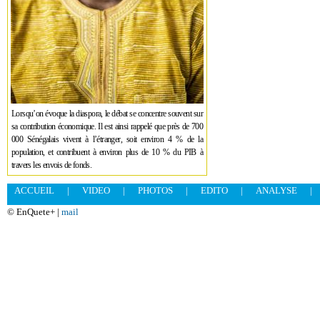
Lorsqu’on évoque la diaspora, le débat se concentre souvent sur
sa contribution économique. Il est ainsi rappelé que près de 700
000 Sénégalais vivent à l’étranger, soit environ 4 % de la
population, et contribuent à environ plus de 10 % du PIB à
travers les envois de fonds.
ACCUEIL
|
VIDEO
|
PHOTOS
|
EDITO
|
ANALYSE
|
© EnQuete+ |
mail