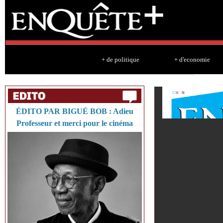
Sk
ma
co
+ de politique
+ d'economie
ÉDITO PAR BIGUÉ BOB : Adieu
Professeur et merci pour le cinéma