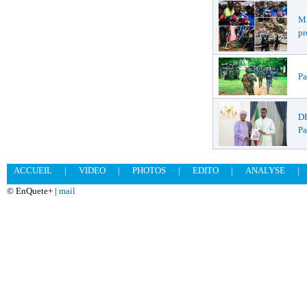
MA
pr
Pa
DR
Pa
ACCUEIL
|
VIDEO
|
PHOTOS
|
EDITO
|
ANALYSE
|
© EnQuete+ |
mail