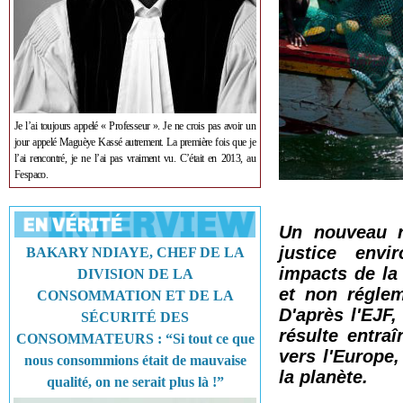
Je l’ai toujours appelé « Professeur ». Je ne crois pas avoir un
jour appelé Maguèye Kassé autrement. La première fois que je
l’ai rencontré, je ne l’ai pas vraiment vu. C’était en 2013, au
Fespaco.
Un nouveau r
justice envi
BAKARY NDIAYE, CHEF DE LA
impacts de la 
DIVISION DE LA
et non réglem
CONSOMMATION ET DE LA
D'après l'EJF,
SÉCURITÉ DES
résulte entra
CONSOMMATEURS : “Si tout ce que
vers l'Europe,
nous consommions était de mauvaise
la planète.
qualité, on ne serait plus là !”