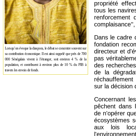
propriété effe
tous les navire
renforcement d
complaisance’’, 
Dans le cadre 
fondation reco
Lorsqu’on évoque la diaspora, le débat se concentre souvent sur
directeur et d'
sa contribution économique. Il est ainsi rappelé que près de 700
pas véritablem
000 Sénégalais vivent à l’étranger, soit environ 4 % de la
des recherches
population, et contribuent à environ plus de 10 % du PIB à
travers les envois de fonds.
de la dégrada
réchauffement 
sur la décision 
Concernant les
pêchent dans l
de n'opérer que
écosystèmes se
aux lois loc
l'environnem