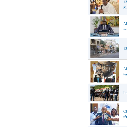
1
Ma
AD
no
13
AF
te
Lu
CL
ré