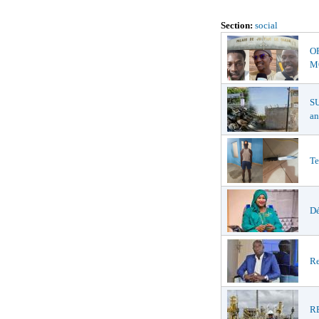
Section:
social
O
MŒ
S
an
Te
Dé
Re
R