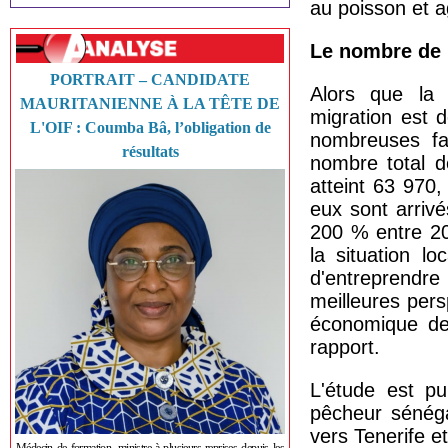
au poisson et ag
Le nombre de 
PORTRAIT – CANDIDATE
Alors que la 
MAURITANIENNE À LA TÊTE DE
migration est 
L'OIF : Coumba Bâ, l’obligation de
nombreuses fa
résultats
nombre total d
atteint 63 970,
eux sont arrivé
200 % entre 20
la situation l
d'entreprend
meilleures pers
économique des
rapport.
L'étude est pu
pêcheur sénéga
vers Tenerife e