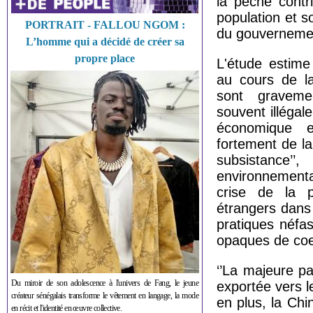
la pêche contr
population et s
PORTRAIT - FALLOU NGOM :
du gouvernement
L’homme qui a décidé de créer sa
propre place
L'étude estim
au cours de la
sont gravemen
souvent illégal
économique 
fortement de l
subsistance’’
environnementa
crise de la p
étrangers dans l
pratiques néfa
opaques de coen
‘’La majeure pa
Du miroir de son adolescence à l'univers de Fang, le jeune
exportée vers 
créateur sénégalais transforme le vêtement en langage, la mode
en plus, la Chi
en récit et l'identité en œuvre collective.