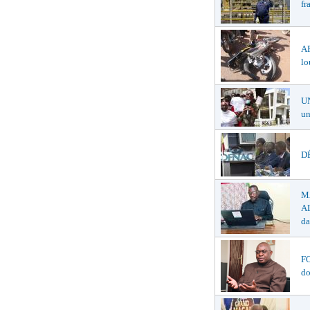
fr
A
lo
U
un
DÉ
M
AL
da
F
do