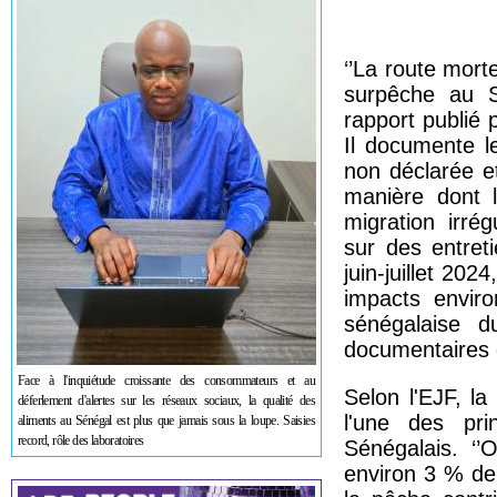
‘’La route mort
surpêche au Sé
rapport publié 
Il documente le
non déclarée e
manière dont l
migration irré
sur des entret
juin-juillet 20
impacts enviro
sénégalaise d
documentaires 
Face à l'inquiétude croissante des consommateurs et au
Selon l'EJF, la
déferlement d'alertes sur les réseaux sociaux, la qualité des
l'une des pri
aliments au Sénégal est plus que jamais sous la loupe. Saisies
record, rôle des laboratoires
Sénégalais. ‘
environ 3 % de 