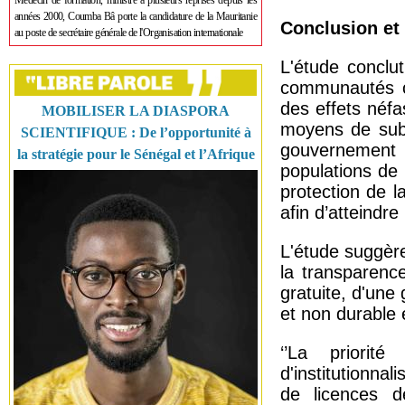
Médecin de formation, ministre à plusieurs reprises depuis les
années 2000, Coumba Bâ porte la candidature de la Mauritanie
Conclusion e
au poste de secrétaire générale de l'Organisation internationale
L'étude conclu
communautés cô
des effets néfas
MOBILISER LA DIASPORA
moyens de sub
SCIENTIFIQUE : De l’opportunité à
gouvernement 
la stratégie pour le Sénégal et l’Afrique
populations de 
protection de 
afin d’atteindr
L'étude suggèr
la transparenc
gratuite, d'une 
et non durable e
‘’La priorit
d'institutionnal
de licences d