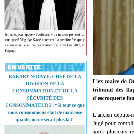
Je l’ai toujours appelé « Professeur ». Je ne crois pas avoir un
jour appelé Maguèye Kassé autrement. La première fois que je
l’ai rencontré, je ne l’ai pas vraiment vu. C’était en 2013, au
Fespaco.
BAKARY NDIAYE, CHEF DE LA
L’ex-maire de Ou
DIVISION DE LA
tribunal des fla
CONSOMMATION ET DE LA
d'escroquerie fon
SÉCURITÉ DES
CONSOMMATEURS : “Si tout ce que
nous consommions était de mauvaise
L’ancien député-m
qualité, on ne serait plus là !”
Jugé pour complici
après plusieurs r