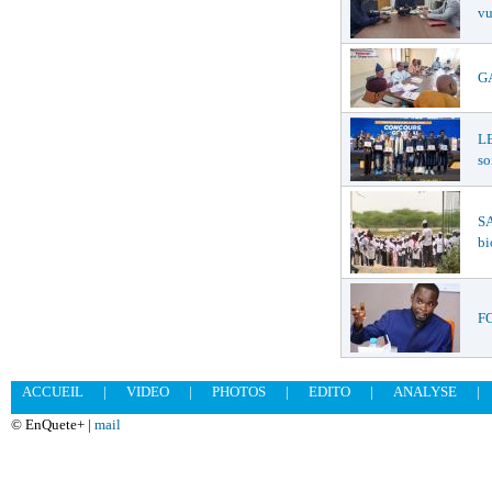
vu
GA
L
so
S
bi
FO
ACCUEIL
|
VIDEO
|
PHOTOS
|
EDITO
|
ANALYSE
|
© EnQuete+ |
mail