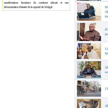
manifestations humaines du continent africain et une
M
démonstration éclatante de la capacité du Sénégal
AL
da
F
do
1
Ma
AD
no
13
AF