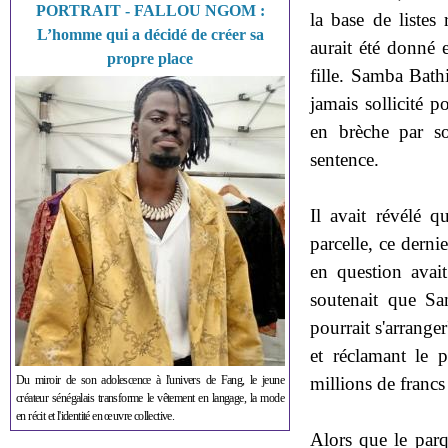
PORTRAIT - FALLOU NGOM :
la base de listes 
L’homme qui a décidé de créer sa
aurait été donné 
propre place
fille. Samba Bathi
jamais sollicité p
en brèche par s
sentence.
Il avait révélé 
parcelle, ce dernie
en question ava
soutenait que Sa
pourrait s'arranger
et réclamant le
millions de francs C
Du miroir de son adolescence à l'univers de Fang, le jeune
créateur sénégalais transforme le vêtement en langage, la mode
en récit et l'identité en œuvre collective.
Alors que le parq