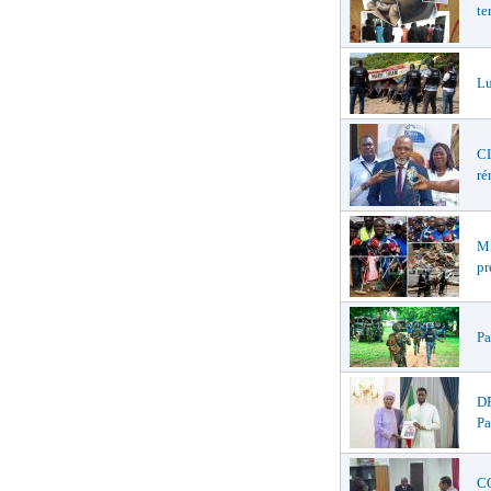
te
Lu
CL
ré
MA
pr
Pa
DR
Pa
CO