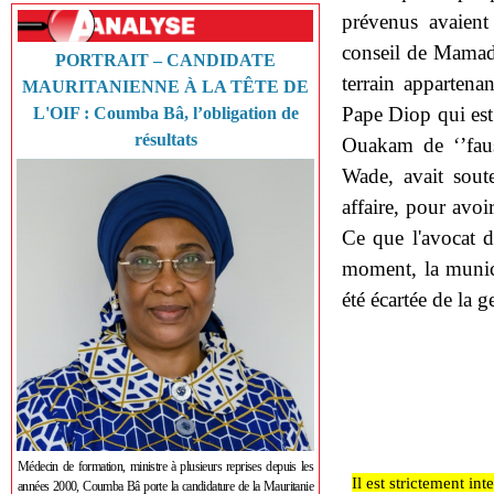
prévenus avaient
conseil de Mamado
PORTRAIT – CANDIDATE
terrain appartenant
MAURITANIENNE À LA TÊTE DE
Pape Diop qui est 
L'OIF : Coumba Bâ, l’obligation de
résultats
Ouakam de ‘’faus
Wade, avait sout
affaire, pour avoi
Ce que l'avocat de
moment, la munici
été écartée de la g
Médecin de formation, ministre à plusieurs reprises depuis les
Il est strictement in
années 2000, Coumba Bâ porte la candidature de la Mauritanie