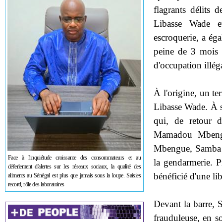
flagrants délits
Libasse Wade e
escroquerie, a ég
peine de 3 mois 
d'occupation illéga
À l'origine, un te
Libasse Wade. À s
qui, de retour d
Mamadou Mbengue
Mbengue, Samba Ba
Face à l'inquiétude croissante des consommateurs et au
la gendarmerie. P
déferlement d'alertes sur les réseaux sociaux, la qualité des
bénéficié d'une lib
aliments au Sénégal est plus que jamais sous la loupe. Saisies
record, rôle des laboratoires
Devant la barre, 
frauduleuse, en so