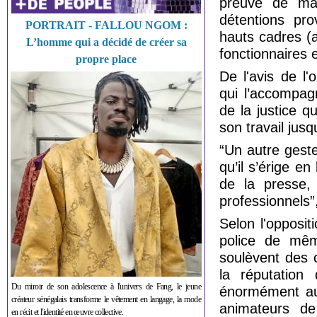
preuve de mag
détentions pr
PORTRAIT - FALLOU NGOM :
hauts cadres
(
L’homme qui a décidé de créer sa
fonctionnaires 
propre place
De l'avis de l'o
qui l’accompagn
de la justice q
son travail jusq
“Un autre geste
qu’il s’érige en
de la presse, 
professionnels”,
Selon l'opposit
police de mêm
soulèvent des 
la réputation
Du miroir de son adolescence à l'univers de Fang, le jeune
énormément aux
créateur sénégalais transforme le vêtement en langage, la mode
animateurs de
en récit et l'identité en œuvre collective.