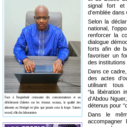
signal fort e
d'emblée dans 
Selon la déclar
national, l’opp
renforcer la c
dialogue démoc
forts afin de b
favoriser un f
des institution
Dans ce cadre,
des actes d’ou
utilisant tou
“la libération
Face à l'inquiétude croissante des consommateurs et au
d’Abdou Nguer,
déferlement d'alertes sur les réseaux sociaux, la qualité des
détenus pour ‘’d
aliments au Sénégal est plus que jamais sous la loupe. Saisies
record, rôle des laboratoires
Dans le même 
accompagner la