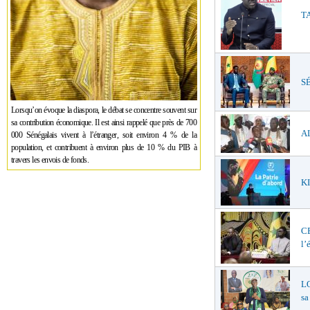
TA
SÉ
Lorsqu’on évoque la diaspora, le débat se concentre souvent sur
sa contribution économique. Il est ainsi rappelé que près de 700
AL
000 Sénégalais vivent à l’étranger, soit environ 4 % de la
population, et contribuent à environ plus de 10 % du PIB à
travers les envois de fonds.
KI
C
l’
LO
sa