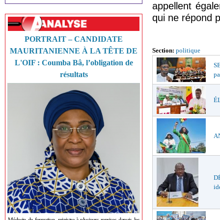
appellent égale
qui ne répond p
PORTRAIT – CANDIDATE
MAURITANIENNE À LA TÊTE DE
Section:
politique
L'OIF : Coumba Bâ, l’obligation de
S
résultats
pa
ÉL
AN
DÉ
id