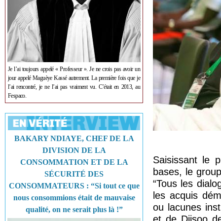
Je l’ai toujours appelé « Professeur ». Je ne crois pas avoir un
jour appelé Maguèye Kassé autrement. La première fois que je
l’ai rencontré, je ne l’ai pas vraiment vu. C’était en 2013, au
Fespaco.
BAKARY NDIAYE, CHEF DE LA
DIVISION DE LA
Saisissant le 
CONSOMMATION ET DE LA
bases, le group
SÉCURITÉ DES
“Tous les dialo
CONSOMMATEURS : “Si tout ce que
les acquis dém
nous consommions était de mauvaise
ou lacunes inst
qualité, on ne serait plus là !”
et de Diisoo d