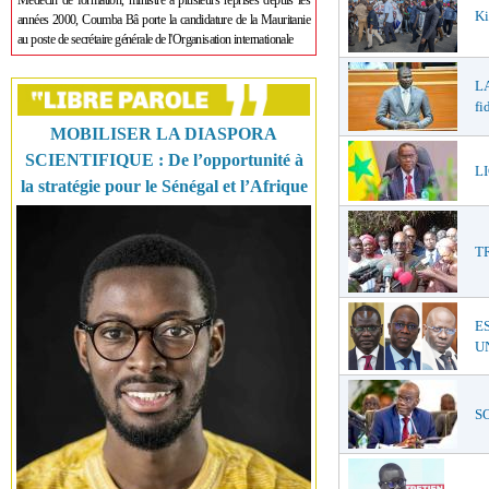
Médecin de formation, ministre à plusieurs reprises depuis les
Ki
années 2000, Coumba Bâ porte la candidature de la Mauritanie
au poste de secrétaire générale de l'Organisation internationale
LA
fi
MOBILISER LA DIASPORA
SCIENTIFIQUE : De l’opportunité à
LI
la stratégie pour le Sénégal et l’Afrique
T
E
UN
SO