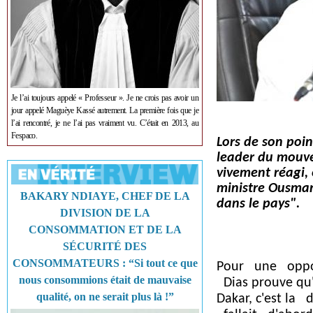
Je l’ai toujours appelé « Professeur ». Je ne crois pas avoir un
jour appelé Maguèye Kassé autrement. La première fois que je
l’ai rencontré, je ne l’ai pas vraiment vu. C’était en 2013, au
Fespaco.
Lors de son poin
leader du mouve
vivement réagi, 
ministre Ousman
BAKARY NDIAYE, CHEF DE LA
dans le pays".
DIVISION DE LA
CONSOMMATION ET DE LA
SÉCURITÉ DES
CONSOMMATEURS : “Si tout ce que
Pour une oppos
nous consommions était de mauvaise
Dias prouve qu'i
qualité, on ne serait plus là !”
Dakar, c'est l