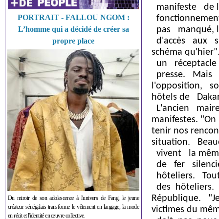
manifeste de l'a
PORTRAIT - FALLOU NGOM :
fonctionnement
L’homme qui a décidé de créer sa
pas manqué, lor
d'accès aux sal
propre place
schéma qu'hier"
un réceptacle
presse. Mais s
l'opposition, s
hôtels de Daka
L'ancien maire
manifestes. "On
tenir nos renco
situation. Beau
vivent la même
de fer silencie
hôteliers. Tou
des hôteliers.
République. "Je
Du miroir de son adolescence à l'univers de Fang, le jeune
créateur sénégalais transforme le vêtement en langage, la mode
victimes du même
en récit et l'identité en œuvre collective.