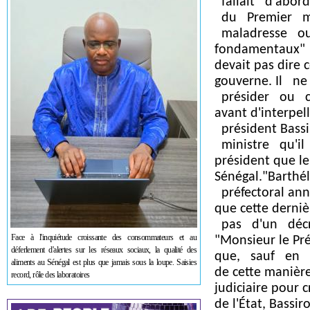
fallait d'abor
du Premier mi
maladresse ou
fondamentaux" r
devait pas dire c
gouverne. Il n
présider ou c'e
avant d'interpel
président Bassi
ministre qu'il
président que le
Sénégal."Barth
préfectoral anno
que cette dern
pas d'un décret
Face à l'inquiétude croissante des consommateurs et au
"Monsieur le Pré
déferlement d'alertes sur les réseaux sociaux, la qualité des
que, sauf en c
aliments au Sénégal est plus que jamais sous la loupe. Saisies
de cette maniè
record, rôle des laboratoires
judiciaire pour c
de l'État, Bassi