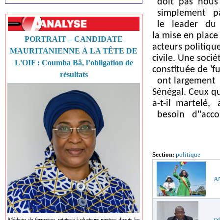
doit pas nous i
simplement par
le leader du m
la mise en plac
PORTRAIT – CANDIDATE
acteurs politi
MAURITANIENNE À LA TÊTE DE
civile. Une socié
L'OIF : Coumba Bâ, l’obligation de
constituée de '
résultats
ont largement 
Sénégal. Ceux q
a-t-il martelé,
besoin d''acco
Section:
politique
AN