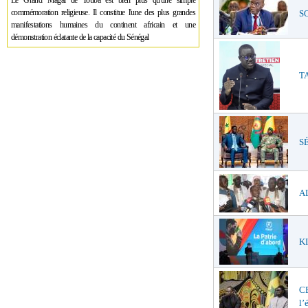
Le Grand Magal de Touba est bien plus qu'une simple
commémoration religieuse. Il constitue l'une des plus grandes
SO
manifestations humaines du continent africain et une
démonstration éclatante de la capacité du Sénégal
TA
SÉ
AL
KI
C
l’