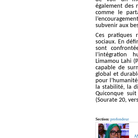
également des me
comme le parta
l’encouragemen
subvenir aux be
Ces pratiques r
sociaux. En défi
sont confronté
l’intégration 
Limamou Lahi (PS
capable de sur
global et durab
pour l’humanité
la stabilité, la 
Quiconque suit
(Sourate 20, ver
Section:
profondeur
AM