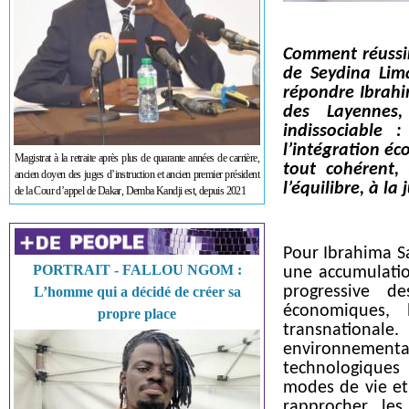
Comment réussir
de Seydina Lim
répondre Ibrahi
des Layennes,
indissociable :
l’intégration éc
Magistrat à la retraite après plus de quarante années de carrière,
tout cohérent,
ancien doyen des juges d’instruction et ancien premier président
l’équilibre, à la
de la Cour d’appel de Dakar, Demba Kandji est, depuis 2021
Pour Ibrahima S
PORTRAIT - FALLOU NGOM :
une accumulatio
progressive de
L’homme qui a décidé de créer sa
économiques, 
propre place
transnationale.
environnementau
technologiques
modes de vie et
rapprocher les