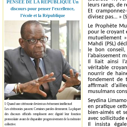
PENSÉE DE LA RÉPUBLIQUE Un
leurs rangs, de r
discours pour penser l’excellence,
Et cramponnez-
l’école et la République
divisez pas… » (
Le Prophète Mu
pour le croyant 
mutuellement »
Mahdi (PSL) décl
le bon conseil,
l’abaissement mu
Il liait ainsi
véritable croya
nourrir de hain
fondement de t
affirmait d’ail
musulmans consis
Seydina Limamou
I. Quand une cérémonie devient un événement intellectuel
en pratique cett
Les cérémonies passent. Certaines paroles demeurent. La plupart
bien-aimés et se
des discours officiels remplissent avec dignité leur fonction
avec sollicitude
protocolaire avant de disparaître progressivement de la mémoire
Il insista égal
collective.