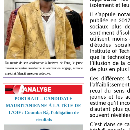
isolement et leur
Il s’appuie not
publiée en 2017
sociaux plus d
sentiment d’isol
utilisent moins
d’études socia
Institute of Tec
que la technolog
l’illusion de la
Du miroir de son adolescence à l'univers de Fang, le jeune
créateur sénégalais transforme le vêtement en langage, la mode
de plus en plus i
en récit et l'identité en œuvre collective.
Ces différents 
l’affaiblissement
recul du sens d
jeunes et les a
PORTRAIT – CANDIDATE
estime qu’il inc
MAURITANIENNE À LA TÊTE DE
d’autant plus qu
L'OIF : Coumba Bâ, l’obligation de
souvent révélées
résultats
C’est dans ce c