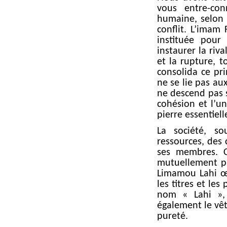
vous entre-con
humaine, selon l
conflit. L’imam 
instituée pour
instaurer la riva
et la rupture, 
consolida ce pri
ne se lie pas aux
ne descend pas s
cohésion et l’u
pierre essentielle
La société, s
ressources, des 
ses membres. C
mutuellement pro
Limamou Lahi œuv
les titres et le
nom « Lahi », 
également le vê
pureté.