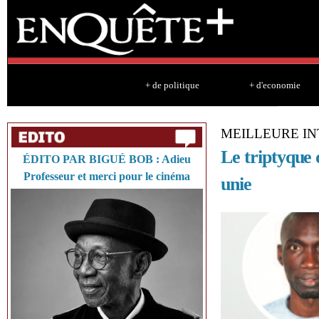
Sk
ma
co
+ de politique
+ d'economie
MEILLEURE I
Le triptyque
ÉDITO PAR BIGUÉ BOB : Adieu
Professeur et merci pour le cinéma
unie