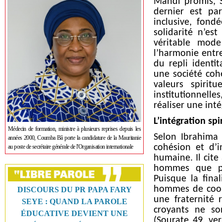
Mahdi promis, S
dernier est par
inclusive, fond
solidarité n’es
véritable mode 
l’harmonie entre
du repli identit
une société coh
valeurs spirit
institutionnell
réaliser une int
L’intégration spi
Médecin de formation, ministre à plusieurs reprises depuis les
Selon Ibrahima 
années 2000, Coumba Bâ porte la candidature de la Mauritanie
cohésion et d’in
au poste de secrétaire générale de l'Organisation internationale
humaine. Il cite 
hommes que pou
Puisque la fina
hommes de coopé
DISCOURS DU PR PAPA FARY
une fraternité 
SEYE : QUAND LA PAROLE
croyants ne so
ÉDUCATIVE DEVIENT UNE
(Sourate 49, ver