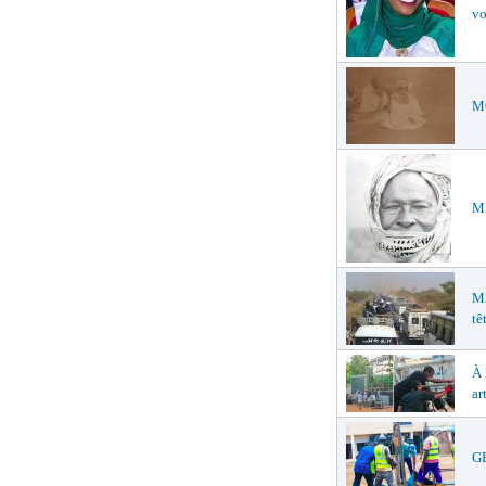
vo
MO
MA
M
tê
À
ar
GE