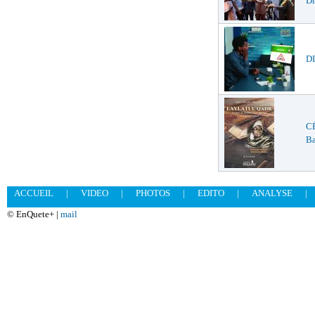
Di
DI
C
Ba
ACCUEIL
|
VIDEO
|
PHOTOS
|
EDITO
|
ANALYSE
|
© EnQuete+ |
mail