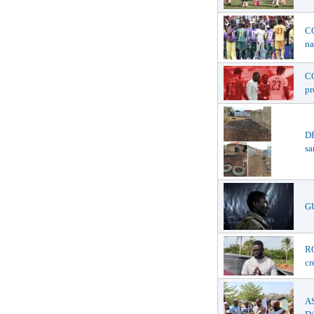
C
na
C
p
D
sa
G
R
cr
A