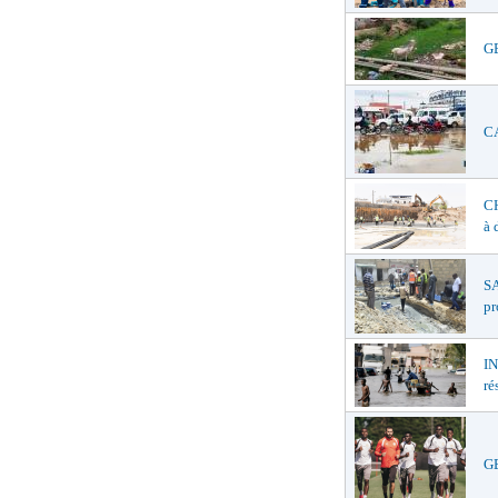
GE
CA
C
à 
SA
pr
I
ré
GE