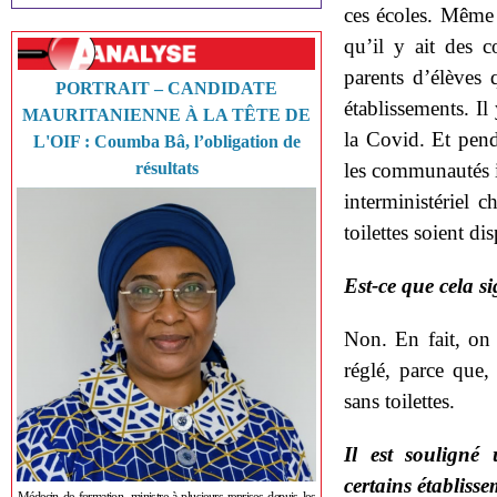
ces écoles. Même p
qu’il y ait des c
parents d’élèves 
PORTRAIT – CANDIDATE
établissements. Il
MAURITANIENNE À LA TÊTE DE
la Covid. Et penda
L'OIF : Coumba Bâ, l’obligation de
résultats
les communautés in
interministériel c
toilettes soient d
Est-ce que cela si
Non. En fait, on 
réglé, parce que,
sans toilettes.
Il est souligné 
certains établiss