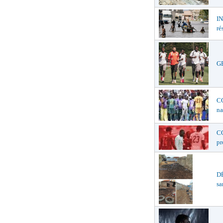
I
ré
GE
C
na
C
p
D
sa