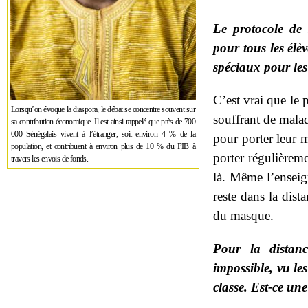
Le protocole de 
pour tous les élèv
spéciaux pour les
C’est vrai que le 
Lorsqu’on évoque la diaspora, le débat se concentre souvent sur
souffrant de malad
sa contribution économique. Il est ainsi rappelé que près de 700
000 Sénégalais vivent à l’étranger, soit environ 4 % de la
pour porter leur 
population, et contribuent à environ plus de 10 % du PIB à
porter régulièreme
travers les envois de fonds.
là. Même l’enseig
reste dans la dista
du masque.
Pour la distanc
impossible, vu les
classe. Est-ce un