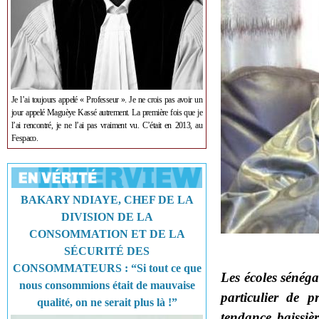
Je l’ai toujours appelé « Professeur ». Je ne crois pas avoir un
jour appelé Maguèye Kassé autrement. La première fois que je
l’ai rencontré, je ne l’ai pas vraiment vu. C’était en 2013, au
Fespaco.
BAKARY NDIAYE, CHEF DE LA
DIVISION DE LA
CONSOMMATION ET DE LA
SÉCURITÉ DES
CONSOMMATEURS : “Si tout ce que
Les écoles sénéga
nous consommions était de mauvaise
particulier de 
qualité, on ne serait plus là !”
tendance baissiè