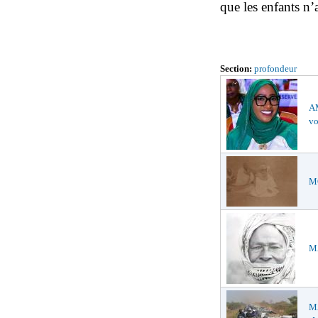
que les enfants n
Section:
profondeur
AM
vo
MO
MA
M