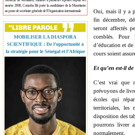
Médecin de formation, ministre à plusieurs reprises depuis les
années 2000, Coumba Bâ porte la candidature de la Mauritanie
Oui, mais il y a 
au poste de secrétaire générale de l'Organisation internationale
fin décembre, dé
seront affectés 
comblés. Pour l
MOBILISER LA DIASPORA
SCIENTIFIQUE : De l’opportunité à
d’éducation et de 
la stratégie pour le Sénégal et l’Afrique
cours soient assuré
Et qu’en est-il de
C’est vrai que 
prévoyons de livre
écoles qui répar
territoriales, le
disposition des t
pourrons livrer a
normalement.