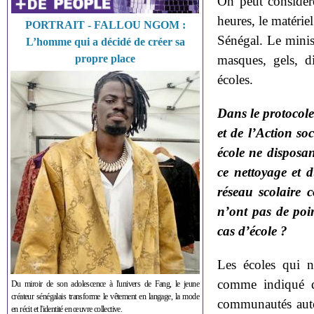
On peut considére
heures, le matérie
PORTRAIT - FALLOU NGOM :
Sénégal. Le minist
L’homme qui a décidé de créer sa
propre place
masques, gels, d
écoles.
Dans le protocole 
et de l’Action so
école ne disposan
ce nettoyage et 
réseau scolaire 
n’ont pas de poin
cas d’école ?
Les écoles qui n
comme indiqué da
Du miroir de son adolescence à l'univers de Fang, le jeune
créateur sénégalais transforme le vêtement en langage, la mode
communautés autou
en récit et l'identité en œuvre collective.