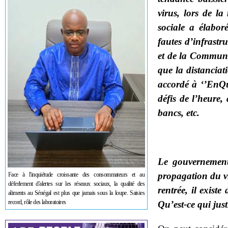
virus, lors de la
sociale a élabor
fautes d’infrastru
et de la Communi
que la distanciat
accordé à ‘’EnQ
défis de l’heure, 
bancs, etc.
Le gouvernement
propagation du vi
Face à l'inquiétude croissante des consommateurs et au
déferlement d'alertes sur les réseaux sociaux, la qualité des
rentrée, il exist
aliments au Sénégal est plus que jamais sous la loupe. Saisies
record, rôle des laboratoires
Qu’est-ce qui just