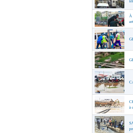
tê
À
ar
GE
GE
CA
C
à 
SA
pr