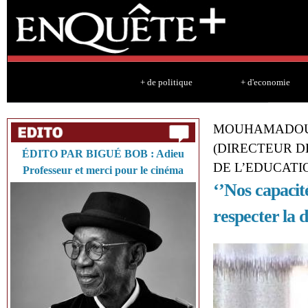
Sk
ma
co
+ de politique
+ d'economie
MOUHAMADOU
(DIRECTEUR D
ÉDITO PAR BIGUÉ BOB : Adieu
DE L’EDUCATI
Professeur et merci pour le cinéma
‘’Nos capacit
respecter la d