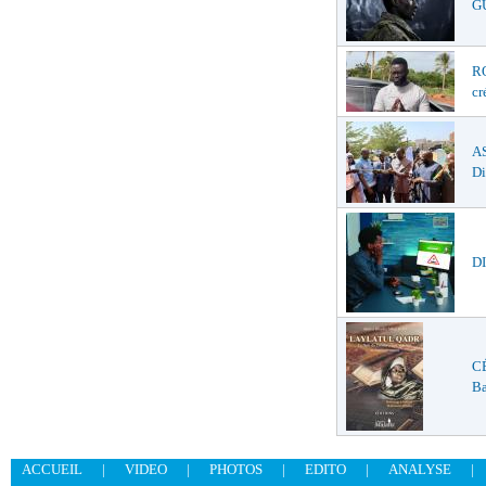
G
R
cr
A
Di
DI
C
Ba
ACCUEIL
|
VIDEO
|
PHOTOS
|
EDITO
|
ANALYSE
|