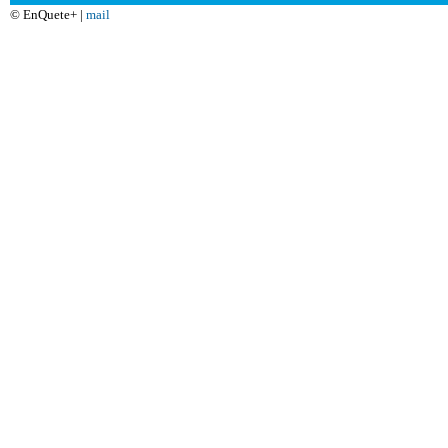
© EnQuete+ |
mail