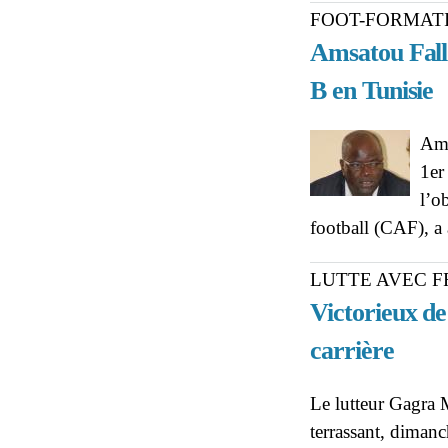
FOOT-FORMAT
Amsatou Fall 
B en Tunisie
Ams
1er
l’o
football (CAF), a
LUTTE AVEC F
Victorieux d
carrière
Le lutteur Gagra 
terrassant, diman