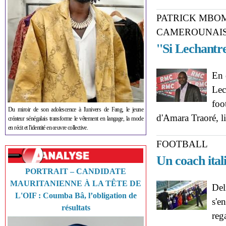
PATRICK MBOM
CAMEROUNAI
''Si Lechantr
En 
Lec
foo
Du miroir de son adolescence à l'univers de Fang, le jeune
d'Amara Traoré, l
créateur sénégalais transforme le vêtement en langage, la mode
en récit et l'identité en œuvre collective.
FOOTBALL
Un coach itali
PORTRAIT – CANDIDATE
MAURITANIENNE À LA TÊTE DE
Del
L'OIF : Coumba Bâ, l’obligation de
s'e
résultats
reg