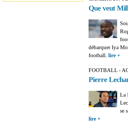
Que veut Mil
Sou
Rog
foo
débarquer Iya Moh
abo
football.
lire +
FOOTBALL - 
Pierre Lechan
La 
Lec
se 
about FOOTBALL 
lire +