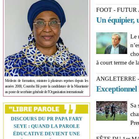
FOOT - FUTUR
Un équipier, 
Le 
n’e
cho
à court terme de l
ANGLETERRE - 
Médecin de formation, ministre à plusieurs reprises depuis les
années 2000, Coumba Bâ porte la candidature de la Mauritanie
Exceptionnel
au poste de secrétaire générale de l'Organisation internationale
Sa 
cha
DISCOURS DU PR PAPA FARY
Pre
SEYE : QUAND LA PAROLE
ÉDUCATIVE DEVIENT UNE
FÊTE DU 1er M