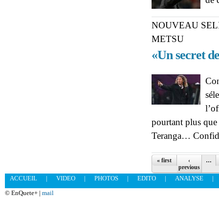
NOUVEAU SELE
METSU
«Un secret de
Con
sél
l’o
pourtant plus que 
Teranga… Confid
Pages
« first
‹
…
previous
ACCUEIL
|
VIDEO
|
PHOTOS
|
EDITO
|
ANALYSE
|
© EnQuete+ |
mail