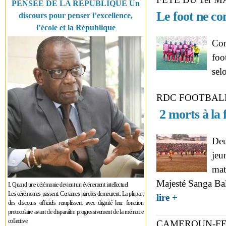
PENSÉE DE LA RÉPUBLIQUE Un
Le foot ne con
discours pour penser l’excellence,
l’école et la République
Con
foo
sel
RDC FOOTBAL
2 morts à la
Deu
jeu
mat
Majesté Sanga Bal
I. Quand une cérémonie devient un événement intellectuel
Les cérémonies passent. Certaines paroles demeurent. La plupart
about RDC FOOTB
lire +
des discours officiels remplissent avec dignité leur fonction
protocolaire avant de disparaître progressivement de la mémoire
collective.
CAMEROUN-F