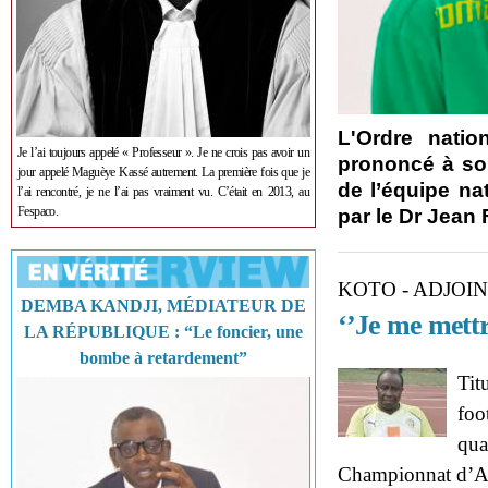
L'Ordre nati
Je l’ai toujours appelé « Professeur ». Je ne crois pas avoir un
prononcé à so
jour appelé Maguèye Kassé autrement. La première fois que je
de l’équipe na
l’ai rencontré, je ne l’ai pas vraiment vu. C’était en 2013, au
Fespaco.
par le Dr Jean 
KOTO - ADJOI
DEMBA KANDJI, MÉDIATEUR DE
‘’Je me mettr
LA RÉPUBLIQUE : “Le foncier, une
bombe à retardement”
Tit
foo
qua
Championnat d’Af