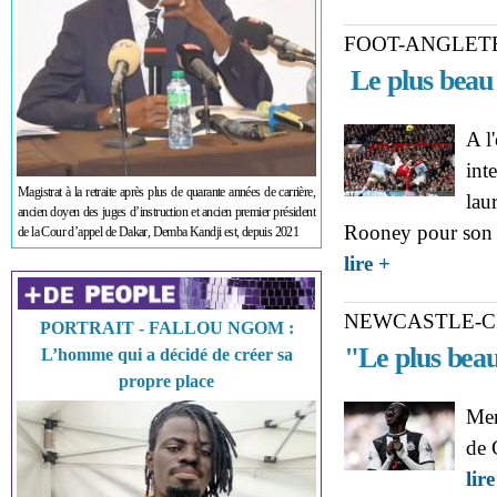
FOOT-ANGLET
Le plus beau
A l
int
Magistrat à la retraite après plus de quarante années de carrière,
lau
ancien doyen des juges d’instruction et ancien premier président
Rooney pour son c
de la Cour d’appel de Dakar, Demba Kandji est, depuis 2021
about FOOT-ANG
lire +
NEWCASTLE-C
PORTRAIT - FALLOU NGOM :
"Le plus bea
L’homme qui a décidé de créer sa
propre place
Mer
de 
lire