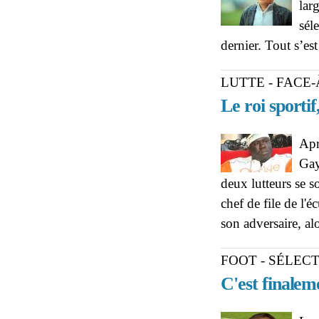
lar
sél
dernier. Tout s’es
LUTTE - FACE-
Le roi sporti
Apr
Gay
deux lutteurs se so
chef de file de l'é
son adversaire, a
FOOT - SÉLEC
C'est finalem