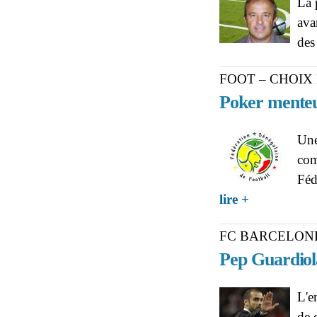
La 
ava
des
FOOT – CHOI
Poker menteu
Une
com
Féd
about FOOT – 
lire +
FC BARCELON
Pep Guardiol
L'e
de 