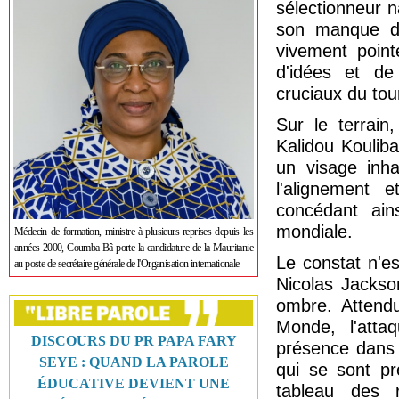
sélectionneur n
son manque de
vivement point
d'idées et de
cruciaux du tou
Sur le terrai
Kalidou Kouliba
un visage inha
l'alignement 
concédant ain
mondiale.
Médecin de formation, ministre à plusieurs reprises depuis les
années 2000, Coumba Bâ porte la candidature de la Mauritanie
Le constat n'es
au poste de secrétaire générale de l'Organisation internationale
Nicolas Jacks
ombre. Attend
Monde, l'att
DISCOURS DU PR PAPA FARY
présence dans 
SEYE : QUAND LA PAROLE
qui se sont pr
ÉDUCATIVE DEVIENT UNE
tableau des 