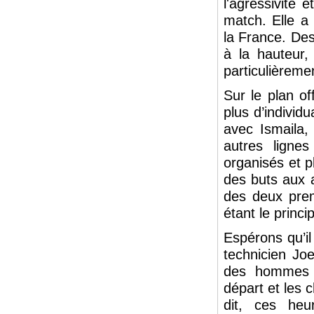
l'agressivité 
match. Elle a 
la France. Des
à la hauteur,
particulièreme
Sur le plan of
plus d’individ
avec Ismaila,
autres ligne
organisés et 
des buts aux a
des deux prem
étant le princ
Espérons qu’il
technicien Jo
des hommes p
départ et les
dit, ces heu