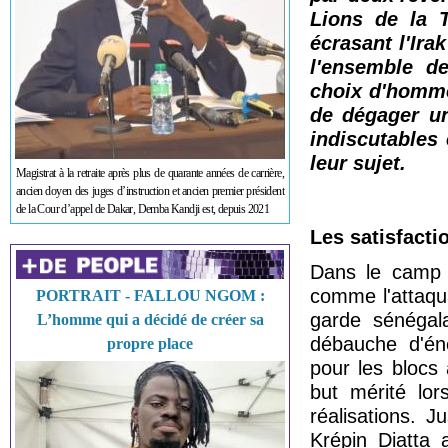
Lions de la 
écrasant l'Irak
l'ensemble de
choix d'hommes
de dégager un
indiscutables
leur sujet.
Magistrat à la retraite après plus de quarante années de carrière,
ancien doyen des juges d’instruction et ancien premier président
de la Cour d’appel de Dakar, Demba Kandji est, depuis 2021
Les satisfacti
Dans le camp d
comme l'attaqua
PORTRAIT - FALLOU NGOM :
garde sénégala
L’homme qui a décidé de créer sa
débauche d'én
propre place
pour les blocs
but mérité lor
réalisations. J
Krépin Diatta 