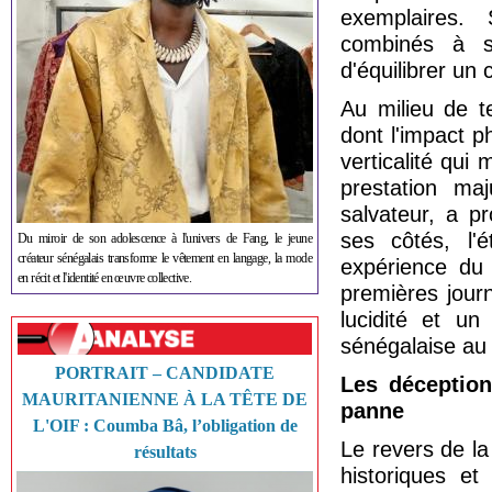
exemplaires.
combinés à sa
d'équilibrer un 
Au milieu de t
dont l'impact p
verticalité qui
prestation ma
salvateur, a p
ses côtés, l'
Du miroir de son adolescence à l'univers de Fang, le jeune
créateur sénégalais transforme le vêtement en langage, la mode
expérience du
en récit et l'identité en œuvre collective.
premières jour
lucidité et un
sénégalaise au 
PORTRAIT – CANDIDATE
Les déception
MAURITANIENNE À LA TÊTE DE
panne
L'OIF : Coumba Bâ, l’obligation de
Le revers de la
résultats
historiques e