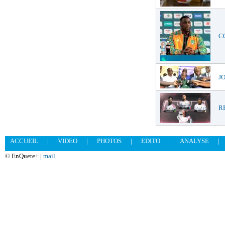
CO
JO
RE
ACCUEIL
|
VIDEO
|
PHOTOS
|
EDITO
|
ANALYSE
|
© EnQuete+ |
mail