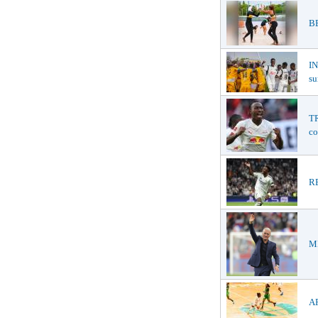
BE
I
su
TR
co
RE
ME
AF