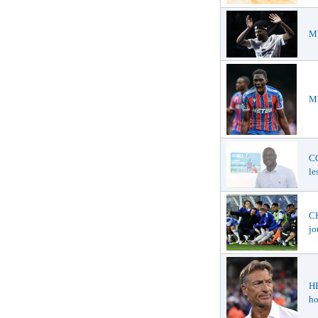
ME
ME
C
le
CH
jo
H
ho