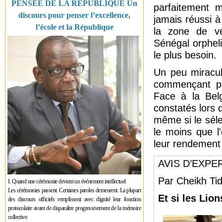
PENSÉE DE LA RÉPUBLIQUE Un
parfaitement m
discours pour penser l’excellence,
jamais réussi 
l’école et la République
la zone de vé
Sénégal orphel
le plus besoin.
Un peu miracul
commençant par
Face à la Belg
constatés lors d
même si le séle
le moins que l
leur rendement 
AVIS D’EXPE
Par Cheikh Tid
I. Quand une cérémonie devient un événement intellectuel
Les cérémonies passent. Certaines paroles demeurent. La plupart
Et si les Lio
des discours officiels remplissent avec dignité leur fonction
protocolaire avant de disparaître progressivement de la mémoire
collective.