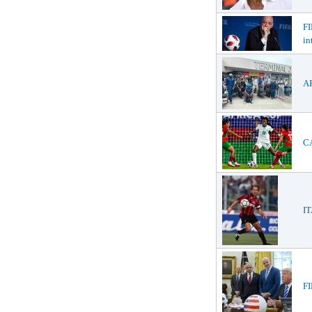
FI
in
AF
CA
IT
FI