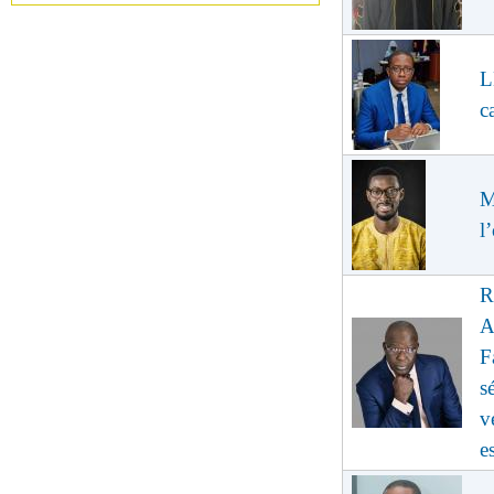
L
c
M
l
R
A
F
s
v
e