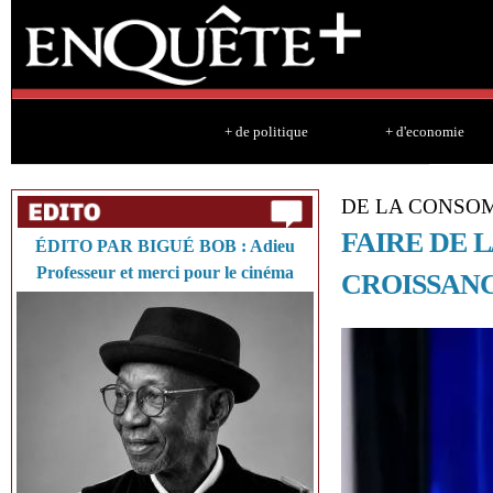
Sk
ma
co
+ de politique
+ d'economie
DE LA CONSOM
FAIRE DE 
ÉDITO PAR BIGUÉ BOB : Adieu
Professeur et merci pour le cinéma
CROISSANC