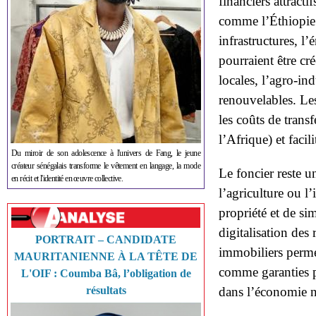
financiers attracti
comme l’Éthiopie o
infrastructures, l
pourraient être cr
locales, l’agro-ind
renouvelables. Les
les coûts de tran
l’Afrique) et facil
Du miroir de son adolescence à l'univers de Fang, le jeune
créateur sénégalais transforme le vêtement en langage, la mode
Le foncier reste u
en récit et l'identité en œuvre collective.
l’agriculture ou l’
propriété et de si
digitalisation des 
PORTRAIT – CANDIDATE
immobiliers permet
MAURITANIENNE À LA TÊTE DE
comme garanties po
L'OIF : Coumba Bâ, l’obligation de
résultats
dans l’économie n