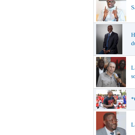
S
H
d
L
s
*
L