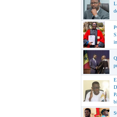
L
d
P
S
i
Q
p
E
D
P
b
S