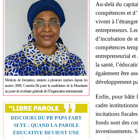
Au-delà du capital
compétences et d’
vivent à l’étrange
entrepreneurs. Le
d’incubation de st
compétences tempo
entrepreneurial et
la santé, l’éducati
également être asso
Médecin de formation, ministre à plusieurs reprises depuis les
développement part
années 2000, Coumba Bâ porte la candidature de la Mauritanie
au poste de secrétaire générale de l'Organisation internationale
Enfin, pour bâtir 
cadre institutionn
incitations fiscale
DISCOURS DU PR PAPA FARY
fonds sont des cond
SEYE : QUAND LA PAROLE
investissements. S
ÉDUCATIVE DEVIENT UNE