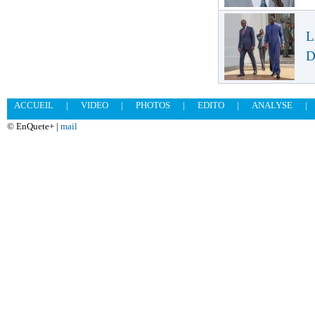
L
D
ACCUEIL
|
VIDEO
|
PHOTOS
|
EDITO
|
ANALYSE
|
© EnQuete+ |
mail