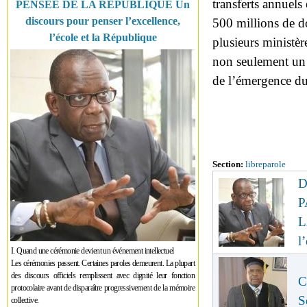
transferts annuels
PENSÉE DE LA RÉPUBLIQUE Un
discours pour penser l’excellence,
500 millions de do
l’école et la République
plusieurs ministère
non seulement un s
de l’émergence du
Section:
libreparole
D
P
L
l
I. Quand une cérémonie devient un événement intellectuel
Les cérémonies passent. Certaines paroles demeurent. La plupart
des discours officiels remplissent avec dignité leur fonction
C
protocolaire avant de disparaître progressivement de la mémoire
S
collective.