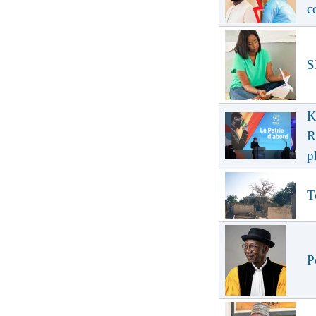
c
S
K
R
p
T
P