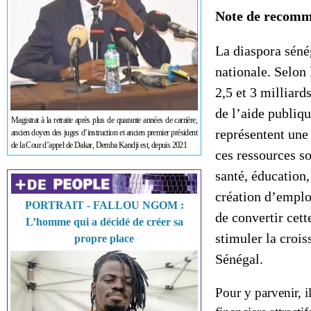
Note de recomm
La diaspora séné
nationale. Selon
2,5 et 3 milliard
de l’aide publiq
Magistrat à la retraite après plus de quarante années de carrière,
représentent une
ancien doyen des juges d’instruction et ancien premier président
de la Cour d’appel de Dakar, Demba Kandji est, depuis 2021
ces ressources s
santé, éducation,
création d’emplo
PORTRAIT - FALLOU NGOM :
de convertir cet
L’homme qui a décidé de créer sa
stimuler la croi
propre place
Sénégal.
Pour y parvenir, i