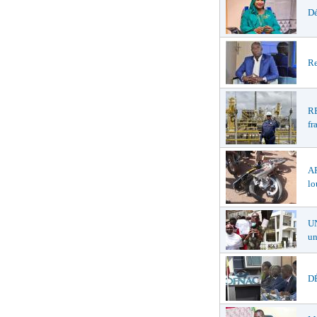
Dé
Re
R
fr
A
lo
U
un
DÉ