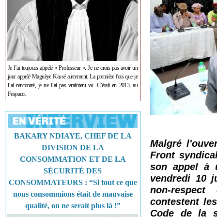
Je l’ai toujours appelé « Professeur ». Je ne crois pas avoir un
jour appelé Maguèye Kassé autrement. La première fois que je
l’ai rencontré, je ne l’ai pas vraiment vu. C’était en 2013, au
Fespaco.
BAKARY NDIAYE, CHEF DE LA
Malgré l'ouve
DIVISION DE LA
Front syndica
CONSOMMATION ET DE LA
son appel à 
SÉCURITÉ DES
vendredi 10 j
CONSOMMATEURS : “Si tout ce que
non-respect 
nous consommions était de mauvaise
contestent le
qualité, on ne serait plus là !”
Code de la s