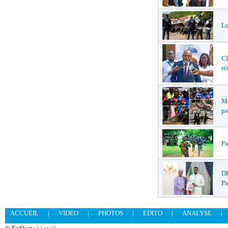
Lu
CL
ré
MA
pr
Pa
DR
Pa
ACCUEIL
|
VIDEO
|
PHOTOS
|
EDITO
|
ANALYSE
|