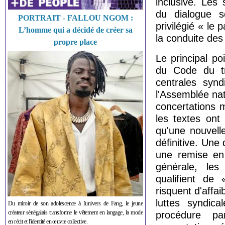
inclusive. Les
du dialogue so
PORTRAIT - FALLOU NGOM :
privilégié « le
L’homme qui a décidé de créer sa
la conduite des
propre place
Le principal po
du Code du tr
centrales synd
l'Assemblée na
concertations 
les textes ont
qu'une nouvell
définitive. Un
une remise en 
générale, les
qualifient de 
risquent d'affa
luttes syndic
Du miroir de son adolescence à l'univers de Fang, le jeune
créateur sénégalais transforme le vêtement en langage, la mode
procédure pa
en récit et l'identité en œuvre collective.