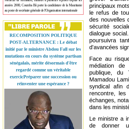
Médecin de formation, ministre à plusieurs reprises depuis les
principaux mots 
années 2000, Coumba Bâ porte la candidature de la Mauritanie
au poste de secrétaire générale de l'Organisation internationale
le refus de to
des nouvelles 
sécurité socia
dialogue social
RECOMPOSITION POLITIQUE
poursuivra tan
POST-ALTERNANCE : Le débat
d'avancées signi
initié par le ministre Abdou Fall sur les
mutations en cours du système partisan
Face au risqu
sénégalais, mérite désormais d'être
médiation de 
regardé comme un véritable
publique, du 
exercicPréparer une succession ou
Mamadou Lamine
réinventer une espérance ?
syndical afin 
rencontre, les
échanges, nota
dans les minist
Le ministre a i
de donner un