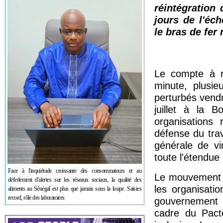
réintégration 
jours de l'éc
le bras de fer 
Le compte à r
minute, plusie
perturbés vendr
juillet à la 
organisations
défense du tra
générale de vi
toute l'étendue 
Face à l'inquiétude croissante des consommateurs et au
Le mouvement i
déferlement d'alertes sur les réseaux sociaux, la qualité des
les organisati
aliments au Sénégal est plus que jamais sous la loupe. Saisies
record, rôle des laboratoires
gouvernement 
cadre du Pacte