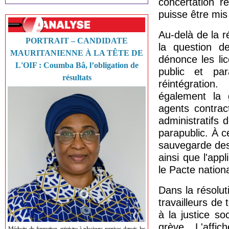
concertation r
puisse être mis
Au-delà de la r
PORTRAIT – CANDIDATE
la question de
MAURITANIENNE À LA TÊTE DE
dénonce les li
L'OIF : Coumba Bâ, l’obligation de
public et par
résultats
réintégratio
également la 
agents contrac
administratifs 
parapublic. À ce
sauvegarde des 
ainsi que l'ap
le Pacte nationa
Dans la résolut
travailleurs de
à la justice s
grève. L'affic