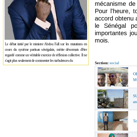
mécanisme de s
Pour l'heure, 
accord obtenu 
le Sénégal pou
importantes jo
mois.
Le débat initié par le ministre Abdou Fall sur les mutations en
cours du système partisan sénégalais, mérite désormais d'être
regardé comme un véritable exercice de réflexion collective. Il ne
s'agit plus seulement de commenter les turbulences du
Section:
social
O
MŒ
S
an
Te