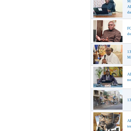
M
AL
da
F
do
1
Ma
AD
no
13
AF
te