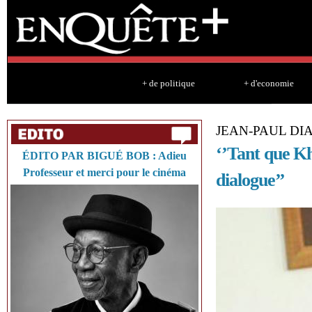
Sk
ma
co
+ de politique
+ d'economie
JEAN-PAUL DI
‘’Tant que Kha
ÉDITO PAR BIGUÉ BOB : Adieu
Professeur et merci pour le cinéma
dialogue’’