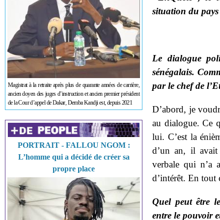
situation du pays 
Le dialogue polit
sénégalais. Comm
par le chef de l’E
Magistrat à la retraite après plus de quarante années de carrière,
ancien doyen des juges d’instruction et ancien premier président
de la Cour d’appel de Dakar, Demba Kandji est, depuis 2021
D’abord, je voudr
au dialogue. Ce q
lui. C’est la éniè
PORTRAIT - FALLOU NGOM :
d’un an, il avai
L’homme qui a décidé de créer sa
verbale qui n’a 
propre place
d’intérêt. En tout
Quel peut être l
entre le pouvoir e