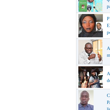
p
P
E
p
A
m
A
d
C
P
l