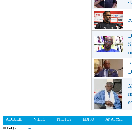
a
R
D
S
u
P
D
M
m
s
ACCUEIL
|
VIDEO
|
PHOTOS
|
EDITO
|
ANALYSE
|
© EnQuete+ |
mail