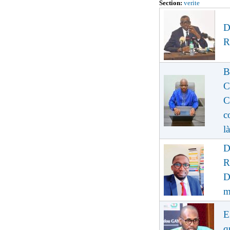
Section:
verite
D
R
B
C
C
c
là
D
R
D
m
E
q