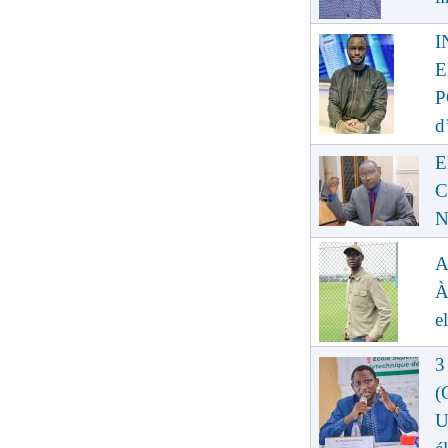
I
E
P
d
E
C
N
A
À
e
3
(
U