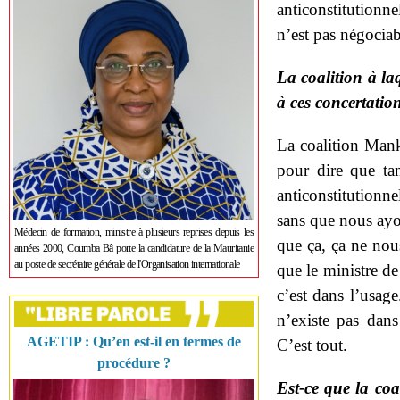
anticonstitutionne
n’est pas négociab
La coalition à laq
à ces concertatio
La coalition Man
pour dire que tan
anticonstitutionne
sans que nous ayo
Médecin de formation, ministre à plusieurs reprises depuis les
que ça, ça ne nou
années 2000, Coumba Bâ porte la candidature de la Mauritanie
au poste de secrétaire générale de l'Organisation internationale
que le ministre de 
c’est dans l’usag
n’existe pas dans
AGETIP : Qu’en est-il en termes de
C’est tout.
procédure ?
Est-ce que la coa