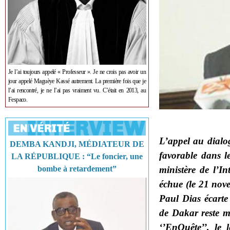
Je l’ai toujours appelé « Professeur ». Je ne crois pas avoir un
jour appelé Maguèye Kassé autrement. La première fois que je
l’ai rencontré, je ne l’ai pas vraiment vu. C’était en 2013, au
Fespaco.
L’appel au dialo
DEMBA KANDJI, MÉDIATEUR DE
favorable dans l
LA RÉPUBLIQUE : “Le foncier, une
bombe à retardement”
ministère de l’In
échue (le 21 nove
Paul Dias écarte 
de Dakar reste m
‘’EnQuête’’, le 