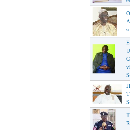
é
O
A
s
E
U
C
v
S
I
T
S
I
R