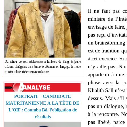
Il ne faut pas c
ministre de l’Int
envisage de faire,
pas reçu d’invitat
un brainstorming e
est de tradition 
à cet exercice. Si 
Du miroir de son adolescence à l'univers de Fang, le jeune
n’y aille pas. No
créateur sénégalais transforme le vêtement en langage, la mode
en récit et l'identité en œuvre collective.
appartenu à une 
phase avec la c
Khalifa Sall n’est 
PORTRAIT – CANDIDATE
dessus. Mais s’il
MAURITANIENNE À LA TÊTE DE
pas un dialogue, m
L'OIF : Coumba Bâ, l’obligation de
à la rencontre. N
résultats
pas libéré, parce