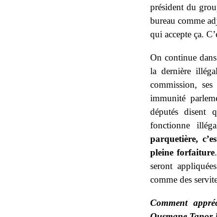
président du gro
bureau comme adjo
qui accepte ça. C’
On continue dans l
la dernière illég
commission, ses 
immunité parleme
députés disent qu
fonctionne illé
parquetière, c’e
pleine forfaiture
seront appliquée
comme des serviteu
Comment appréci
Ousmane Tanor 