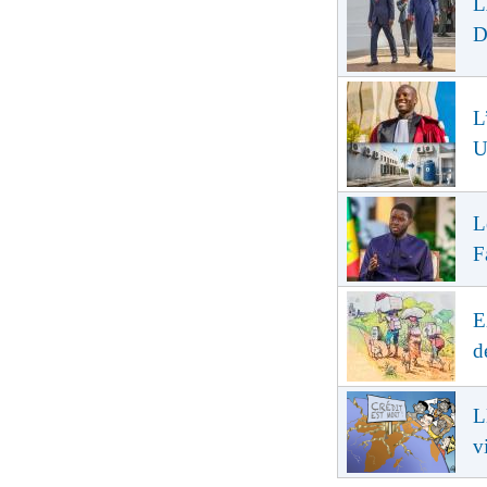
L
D
L
U
L
F
E
d
L
v