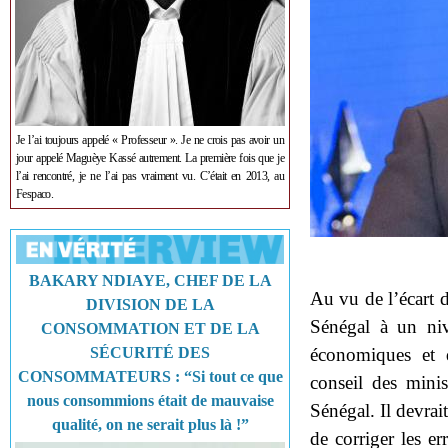
Je l’ai toujours appelé « Professeur ». Je ne crois pas avoir un
jour appelé Maguèye Kassé autrement. La première fois que je
l’ai rencontré, je ne l’ai pas vraiment vu. C’était en 2013, au
Fespaco.
BAKARY NDIAYE, CHEF DE LA
Au vu de l’écart 
DIVISION DE LA
Sénégal à un niv
CONSOMMATION ET DE LA
SÉCURITÉ DES
économiques et 
CONSOMMATEURS : “Si tout ce que
conseil des minis
nous consommions était de mauvaise
Sénégal. Il devrait
qualité, on ne serait plus là !”
de corriger les er