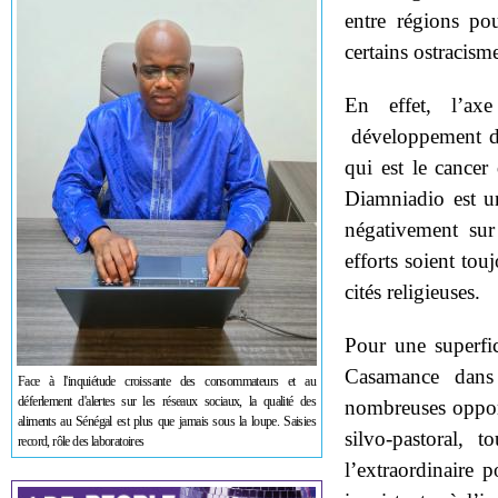
entre régions po
certains ostracism
En effet, l’axe
développement de 
qui est le cance
Diamniadio est un
négativement sur 
efforts soient tou
cités religieuses.
Pour une superfi
Casamance dans 
Face à l'inquiétude croissante des consommateurs et au
déferlement d'alertes sur les réseaux sociaux, la qualité des
nombreuses oppor
aliments au Sénégal est plus que jamais sous la loupe. Saisies
silvo-pastoral, t
record, rôle des laboratoires
l’extraordinaire 