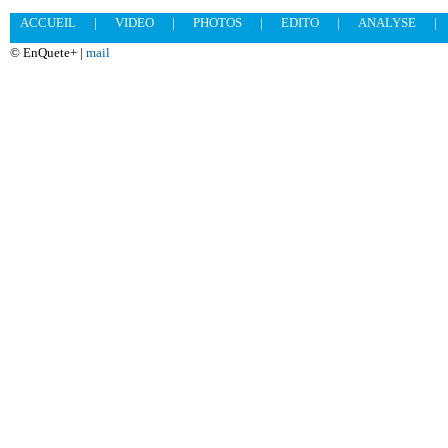
ACCUEIL
|
VIDEO
|
PHOTOS
|
EDITO
|
ANALYSE
|
© EnQuete+ |
mail