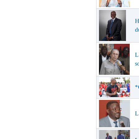
H
d
L
s
*
L