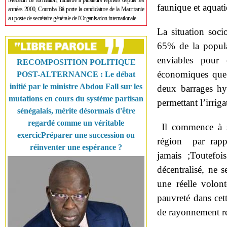
Médecin de formation, ministre à plusieurs reprises depuis les
faunique et aquat
années 2000, Coumba Bâ porte la candidature de la Mauritanie
au poste de secrétaire générale de l'Organisation internationale
La situation soc
65% de la popula
enviables pour 
RECOMPOSITION POLITIQUE
économiques que 
POST-ALTERNANCE : Le débat
initié par le ministre Abdou Fall sur les
deux barrages hy
mutations en cours du système partisan
permettant l’irriga
sénégalais, mérite désormais d'être
regardé comme un véritable
Il commence à se
exercicPréparer une succession ou
région par rapp
réinventer une espérance ?
jamais ;Toutefoi
décentralisé, ne 
une réelle volont
pauvreté dans cett
de rayonnement re