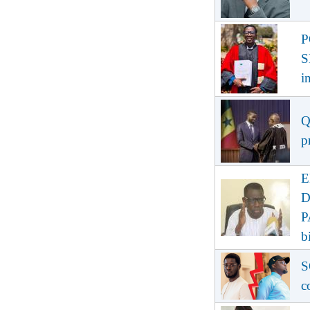
P
S
i
Q
p
E
D
P
b
S
c