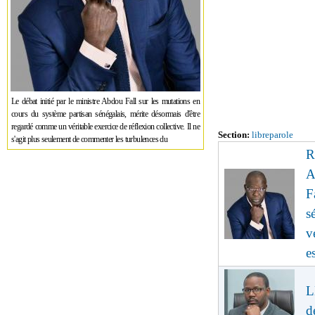
Le débat initié par le ministre Abdou Fall sur les mutations en
cours du système partisan sénégalais, mérite désormais d'être
regardé comme un véritable exercice de réflexion collective. Il ne
Section:
libreparole
s'agit plus seulement de commenter les turbulences du
R
A
F
s
v
e
L
d