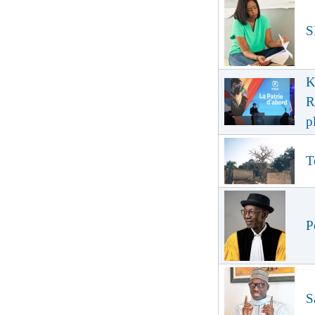
S
K
R
p
T
P
S