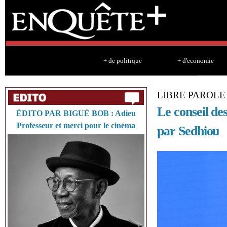
Sk
ma
co
+ de politique
+ d'economie
LIBRE PAROLE
Le conseil de
ÉDITO PAR BIGUÉ BOB : Adieu
Professeur et merci pour le cinéma
par Sedhiou