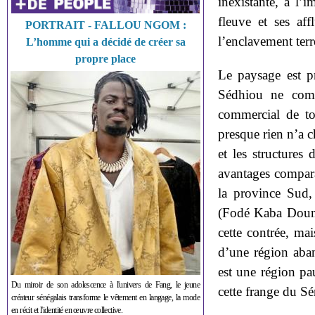
inexistante, à l’
fleuve et ses af
PORTRAIT - FALLOU NGOM :
l’enclavement terre
L’homme qui a décidé de créer sa
propre place
Le paysage est p
Sédhiou ne comp
commercial de to
presque rien n’a ch
et les structure
avantages comparat
la province Sud, 
(Fodé Kaba Doumb
cette contrée, mai
d’une région aba
est une région p
Du miroir de son adolescence à l'univers de Fang, le jeune
cette frange du Sé
créateur sénégalais transforme le vêtement en langage, la mode
en récit et l'identité en œuvre collective.