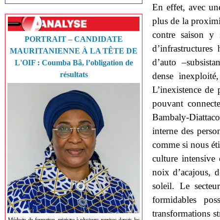
En effet, avec u
plus de la proximi
contre saison y 
PORTRAIT – CANDIDATE
d’infrastructures
MAURITANIENNE À LA TÊTE DE
d’auto –subsista
L'OIF : Coumba Bâ, l’obligation de
résultats
dense inexploité
L’inexistence de
pouvant connect
Bambaly-Diattaco
interne des perso
comme si nous étio
culture intensive
noix d’acajous, d
soleil. Le secteu
formidables pos
transformations st