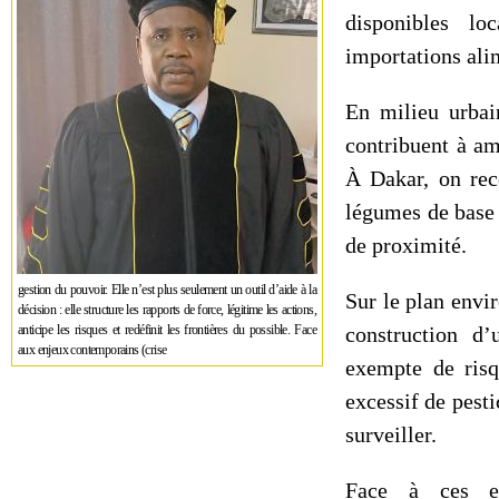
disponibles lo
importations ali
En milieu urbai
contribuent à am
À Dakar, on rec
légumes de base
de proximité.
gestion du pouvoir. Elle n’est plus seulement un outil d’aide à la
Sur le plan envir
décision : elle structure les rapports de force, légitime les actions,
anticipe les risques et redéfinit les frontières du possible. Face
construction d’
aux enjeux contemporains (crise
exempte de risq
excessif de pesti
surveiller.
Face à ces en