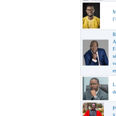
M
l
R
A
F
s
v
e
L
d
P
S