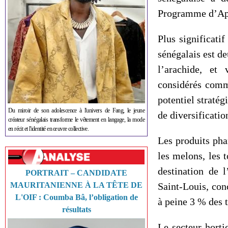
Programme d’App
Plus significati
sénégalais est de
l’arachide, et
considérés comme
potentiel stratég
Du miroir de son adolescence à l'univers de Fang, le jeune
de diversificati
créateur sénégalais transforme le vêtement en langage, la mode
en récit et l'identité en œuvre collective.
Les produits phar
les melons, les 
destination de 
PORTRAIT – CANDIDATE
MAURITANIENNE À LA TÊTE DE
Saint-Louis, con
L'OIF : Coumba Bâ, l’obligation de
à peine 3 % des t
résultats
Le secteur horti