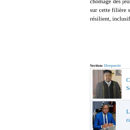
chômage des jeun
sur cette filière
résilient, inclus
Section:
libreparole
C
S
L
c