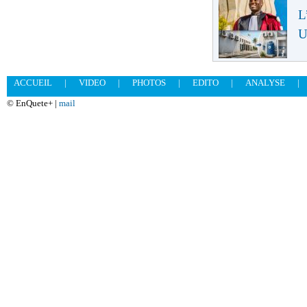
L
U
ACCUEIL
|
VIDEO
|
PHOTOS
|
EDITO
|
ANALYSE
|
© EnQuete+ |
mail