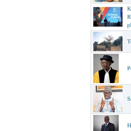
K
R
p
T
P
S
H