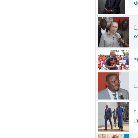
d
L
s
*
L
L
D