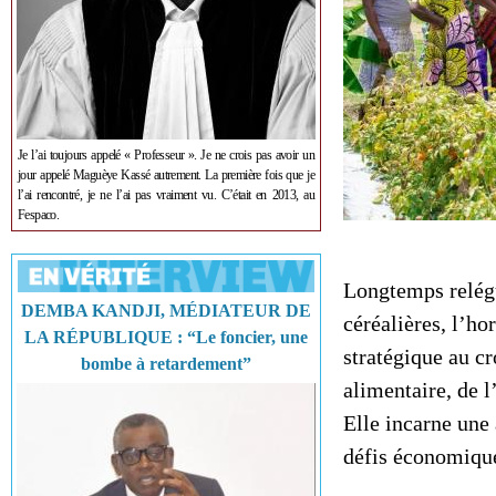
Je l’ai toujours appelé « Professeur ». Je ne crois pas avoir un
jour appelé Maguèye Kassé autrement. La première fois que je
l’ai rencontré, je ne l’ai pas vraiment vu. C’était en 2013, au
Fespaco.
Longtemps relégu
DEMBA KANDJI, MÉDIATEUR DE
céréalières, l’h
LA RÉPUBLIQUE : “Le foncier, une
stratégique au cr
bombe à retardement”
alimentaire, de l
Elle incarne une 
défis économique