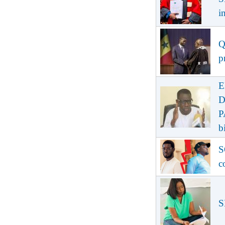
i
Q
p
E
D
P
b
S
c
S