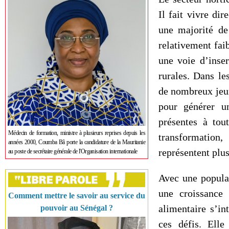
Il fait vivre di
une majorité de
relativement faib
une voie d’inser
rurales. Dans le
de nombreux jeun
pour générer u
présentes à tou
Médecin de formation, ministre à plusieurs reprises depuis les
transformation
années 2000, Coumba Bâ porte la candidature de la Mauritanie
représentent plus
au poste de secrétaire générale de l'Organisation internationale
Avec une populat
une croissance
Comment mettre le savoir au service du
alimentaire s’in
pouvoir au Sénégal ?
ces défis. Elle