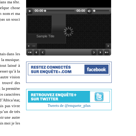
 dans ma tête.
uelque chose
00:00
00:00
on nom et ma
 pas un souci
Sample Title
ais dans les
e la musique.
tout laissé à
esser qu’à la
 autre vision
i trouvé des
t la première
os caractères
Africa’star,
Tweets de @enquete_plus
is pas vivre
qu’un de très
oir une autre
is moi je les