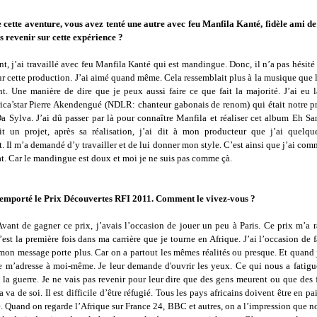
e cette aventure, vous avez tenté une autre avec feu Manfila Kanté, fidèle ami de
 revenir sur cette expérience ?
t, j’ai travaillé avec feu Manfila Kanté qui est mandingue. Donc, il n’a pas hésité
ur cette production. J’ai aimé quand même. Cela ressemblait plus à la musique que 
nt. Une manière de dire que je peux aussi faire ce que fait la majorité. J’ai eu 
frica’star Pierre Akendengué (NDLR: chanteur gabonais de renom) qui était notre pr
Da Sylva. J’ai dû passer par là pour connaître Manfila et réaliser cet album Eh 
it un projet, après sa réalisation, j’ai dit à mon producteur que j’ai quelq
. Il m’a demandé d’y travailler et de lui donner mon style. C’est ainsi que j’ai com
at. Car le mandingue est doux et moi je ne suis pas comme çà.
emporté le Prix Découvertes RFI 2011. Comment le vivez-vous ?
Avant de gagner ce prix, j’avais l’occasion de jouer un peu à Paris. Ce prix m’a 
’est la première fois dans ma carrière que je tourne en Afrique. J’ai l’occasion de 
 mon message porte plus. Car on a partout les mêmes réalités ou presque. Et quand
je m’adresse à moi-même. Je leur demande d'ouvrir les yeux. Ce qui nous a fatigué
t la guerre. Je ne vais pas revenir pour leur dire que des gens meurent ou que des
a va de soi. Il est difficile d’être réfugié. Tous les pays africains doivent être en pa
. Quand on regarde l’Afrique sur France 24, BBC et autres, on a l’impression que n