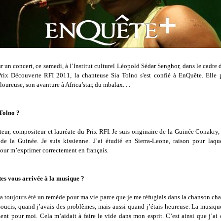
 un concert, ce samedi, à l’Institut culturel Léopold Sédar Senghor, dans le cadre 
Prix Découverte RFI 2011, la chanteuse Sia Tolno s'est confié à EnQuête. Elle 
oureuse, son avanture à Africa’star, du mbalax. . .
 Tolno ?
teur, compositeur et lauréate du Prix RFI. Je suis originaire de la Guinée Conakry
 de la Guinée. Je suis kissienne. J’ai étudié en Sierra-Leone, raison pour laque
our m’exprimer correctement en français.
s vous arrivée à la musique ?
a toujours été un remède pour ma vie parce que je me réfugiais dans la chanson cha
 soucis, quand j’avais des problèmes, mais aussi quand j’étais heureuse. La musiq
nt pour moi. Cela m’aidait à faire le vide dans mon esprit. C’est ainsi que j’a