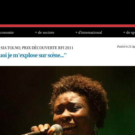
Skip to
main
content
economie
+ de societe
+ d'international
+ de sp
Publié le 23 A
 SIA TOLNO, PRIX DÉCOUVERTE RFI 2011
oi je m'explose sur scène...''