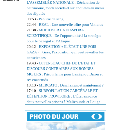
L’ASSEMBLÉE NATIONALE : Déclaration de
patrimoine, fonds secrets et six enquêtes au menu
des députés
08:53
-
Pénurie de sang
22:44
-
REAL : Une nouvelle offre pour Vinicius
21:38
-
MOBILISER LA DIASPORA
SCIENTIFIQUE : De l’opportunité à la stratégie
pour le Sénégal et l’Afrique
20:12
-
EXPOSITION « IL ÉTAIT UNE FOIS
GAZA » : Gaza, l'exposition qui veut réveiller les
consciences
19:43
-
OFFENSE AU CHEF DE L’ÉTAT ET
DISCOURS CONTRAIRES AUX BONNES
MŒURS : Prison ferme pour Lamignou Darou et
ses coaccusés
18:13
-
MERCATO : Deschamps, et maintenant ?
17:10
-
SURPOPULATION CARCÉRALE ET
DÉTENTION PROVISOIRE : L’État annonce
deux nouvelles prisons à Malicounda et Louga