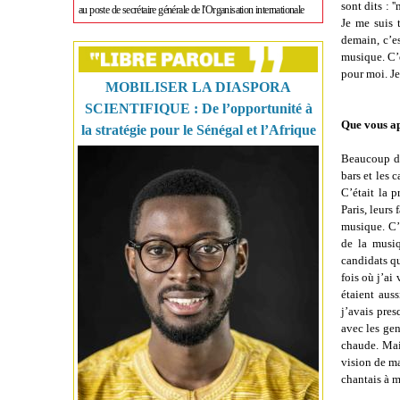
sont dits : '
au poste de secrétaire générale de l'Organisation internationale
Je me suis 
demain, c’e
musique. C’e
pour moi. Je
MOBILISER LA DIASPORA
SCIENTIFIQUE : De l’opportunité à
Que vous ap
la stratégie pour le Sénégal et l’Afrique
Beaucoup de
bars et les 
C’était la p
Paris, leurs
musique. C’é
de la musiq
candidats qu
fois où j’ai
étaient aus
j’avais pre
avec les gen
chaude. Mais
vision de ma
chantais à 