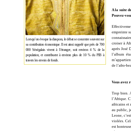
A la suite d
Pouvez-vous
Effectivemen
empreinte s
connaissaie
Lorsqu’on évoque la diaspora, le débat se concentre souvent sur
croiser à A
sa contribution économique. Il est ainsi rappelé que près de 700
après José 
000 Sénégalais vivent à l’étranger, soit environ 4 % de la
l’album éta
population, et contribuent à environ plus de 10 % du PIB à
m’appartient
travers les envois de fonds.
de l’afro-be
Vous avez r
Trop bien. 
l’Afrique. C
africains et
au public, 
Leone, c’es
violées. Cel
est honteuse