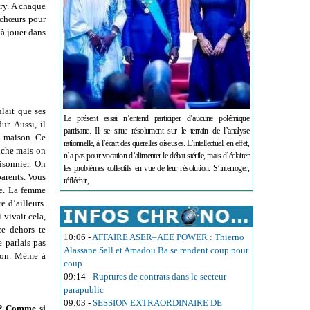
ry. A chaque
 chœurs pour
 à jouer dans
ulait que ses
Le présent essai n’entend participer d’aucune polémique
ur. Aussi, il
partisane. Il se situe résolument sur le terrain de l’analyse
la maison. Ce
rationnelle, à l’écart des querelles oiseuses. L’intellectuel, en effet,
riche mais on
n’a pas pour vocation d’alimenter le débat stérile, mais d’éclairer
risonnier. On
les problèmes collectifs en vue de leur résolution. S’interroger,
parents. Vous
réfléchir,
de. La femme
e d’ailleurs.
 vivait cela,
ce dehors te
10:06
-
AFFAIRE ASER–AEE POWER : Thierno
e parlais pas
Alassane Sall et Amadou Ba se rendent coup pour
ison. Même à
coup
09:14
-
Ruptures de contrats dans le secteur
parapublic
09:03
-
SESSION EXTRAORDINAIRE DE
s ? Comme si