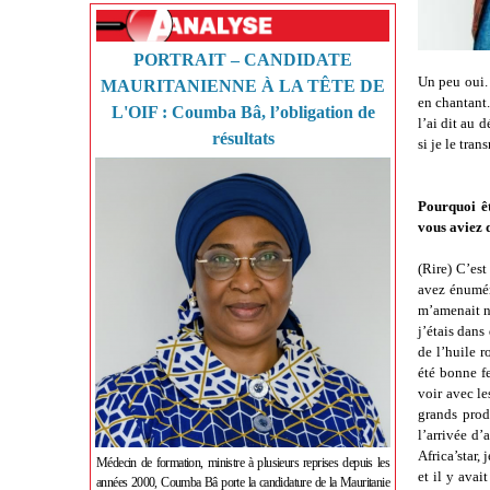
PORTRAIT – CANDIDATE
Un peu oui. 
MAURITANIENNE À LA TÊTE DE
en chantant.
L'OIF : Coumba Bâ, l’obligation de
l’ai dit au 
résultats
si je le tran
Pourquoi êt
vous aviez 
(Rire) C’est
avez énumér
m’amenait nu
j’étais dans
de l’huile 
été bonne fe
voir avec le
grands prod
l’arrivée d’
Africa’star,
Médecin de formation, ministre à plusieurs reprises depuis les
et il y avai
années 2000, Coumba Bâ porte la candidature de la Mauritanie