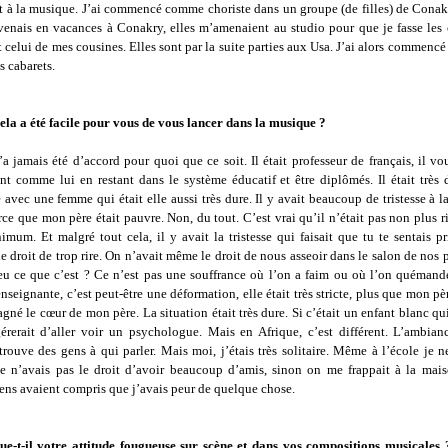
t à la musique. J’ai commencé comme choriste dans un groupe (de filles) de Conak
 venais en vacances à Conakry, elles m’amenaient au studio pour que je fasse les
it celui de mes cousines. Elles sont par la suite parties aux Usa. J’ai alors commencé
es cabarets.
cela a été facile pour vous de vous lancer dans la musique ?
 jamais été d’accord pour quoi que ce soit. Il était professeur de français, il vo
nt comme lui en restant dans le système éducatif et être diplômés. Il était très d
é avec une femme qui était elle aussi très dure. Il y avait beaucoup de tristesse à 
rce que mon père était pauvre. Non, du tout. C’est vrai qu’il n’était pas non plus 
imum. Et malgré tout cela, il y avait la tristesse qui faisait que tu te sentais p
le droit de trop rire. On n’avait même le droit de nous asseoir dans le salon de nos 
u ce que c’est ? Ce n’est pas une souffrance où l’on a faim ou où l’on quéman
enseignante, c’est peut-être une déformation, elle était très stricte, plus que mon pèr
agné le cœur de mon père. La situation était très dure. Si c’était un enfant blanc qui
érerait d’aller voir un psychologue. Mais en Afrique, c’est différent. L’ambian
rouve des gens à qui parler. Mais moi, j’étais très solitaire. Même à l’école je n
e n’avais pas le droit d’avoir beaucoup d’amis, sinon on me frappait à la ma
gens avaient compris que j’avais peur de quelque chose.
ue-t-il votre attitude fougueuse sur scène et dans vos compositions musicale