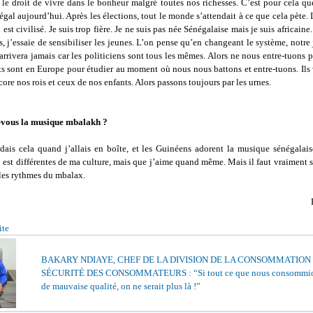
le droit de vivre dans le bonheur malgré toutes nos richesses. C’est pour cela que
égal aujourd’hui. Après les élections, tout le monde s’attendait à ce que cela pète.
 est civilisé. Je suis trop fière. Je ne suis pas née Sénégalaise mais je suis africaine
, j’essaie de sensibiliser les jeunes. L’on pense qu’en changeant le système, notre 
arrivera jamais car les politiciens sont tous les mêmes. Alors ne nous entre-tuons 
ts sont en Europe pour étudier au moment où nous nous battons et entre-tuons. Ils 
core nos rois et ceux de nos enfants. Alors passons toujours par les urnes.
-vous la musique mbalakh ?
ndais cela quand j’allais en boîte, et les Guinéens adorent la musique sénégalais
est différentes de ma culture, mais que j’aime quand même. Mais il faut vraiment 
 les rythmes du mbalax.
ite
BAKARY NDIAYE, CHEF DE LA DIVISION DE LA CONSOMMATION 
SÉCURITÉ DES CONSOMMATEURS : “Si tout ce que nous consommion
de mauvaise qualité, on ne serait plus là !”