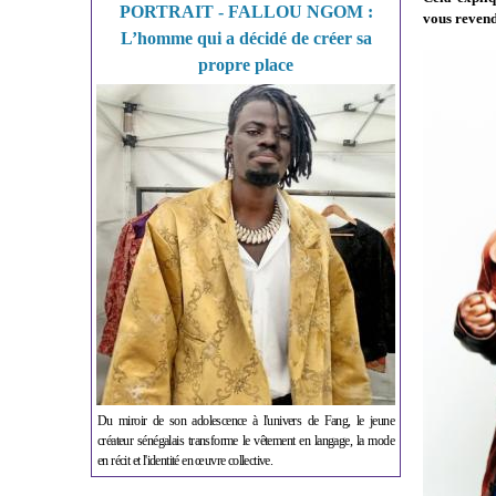
PORTRAIT - FALLOU NGOM :
vous revendi
L’homme qui a décidé de créer sa
propre place
Du miroir de son adolescence à l'univers de Fang, le jeune
créateur sénégalais transforme le vêtement en langage, la mode
en récit et l'identité en œuvre collective.