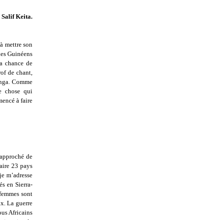
 Salif Keita.
 à mettre son
les Guinéens
la chance de
of de chant,
Sanga. Comme
ue chose qui
mencé à faire
rapproché de
faire 23 pays
 je m’adresse
s en Sierra-
 femmes sont
ix. La guerre
ous Africains