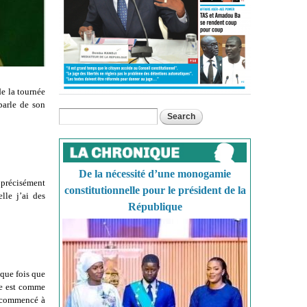
de la tournée
parle de son
Search
Search form
De la nécessité d’une monogamie
, précisément
constitutionnelle pour le président de la
lle j’ai des
République
que fois que
ue est comme
i commencé à