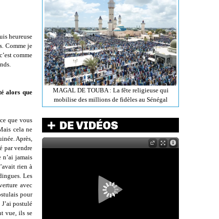
suis heureuse
ais. Comme je
, c’est comme
onds.
MAGAL DE TOUBA : La fête religieuse qui
té alors que
mobilise des millions de fidèles au Sénégal
t ce que vous
Mais cela ne
uinée. Après,
cé par vendre
 n’ai jamais
’avait rien à
ndingues. Les
verture avec
ostulais pour
 J’ai postulé
t vue, ils se