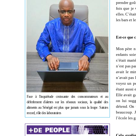
prendre goû
fois que je
elles. C’éta
les bars et l
Est-ce que 
Mon père n’a
enfants soie
s’était mari
n’est pas pa
avait le min
n’avait pas 
voyez un pe
étant aussi 
Elle avait g
Face à l'inquiétude croissante des consommateurs et au
on lui sugg
déferlement d'alertes sur les réseaux sociaux, la qualité des
détend. On t
aliments au Sénégal est plus que jamais sous la loupe. Saisies
beaucoup. J
record, rôle des laboratoires
l’école les 
Cela expliq