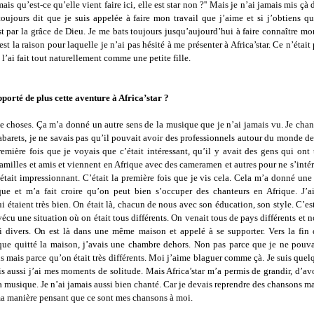
'mais qu’est-ce qu’elle vient faire ici, elle est star non ?'' Mais je n’ai jamais mis çà
toujours dit que je suis appelée à faire mon travail que j’aime et si j’obtiens q
st par la grâce de Dieu. Je me bats toujours jusqu’aujourd’hui à faire connaître m
st la raison pour laquelle je n’ai pas hésité à me présenter à Africa’star. Ce n’était
 l’ai fait tout naturellement comme une petite fille.
porté de plus cette aventure à Africa’star ?
 choses. Ça m’a donné un autre sens de la musique que je n’ai jamais vu. Je chant
cabarets, je ne savais pas qu’il pouvait avoir des professionnels autour du monde d
remière fois que je voyais que c’était intéressant, qu’il y avait des gens qui ont 
 familles et amis et viennent en Afrique avec des cameramen et autres pour ne s’intér
tait impressionnant. C’était la première fois que je vis cela. Cela m’a donné une
ue et m’a fait croire qu’on peut bien s’occuper des chanteurs en Afrique. J’a
i étaient très bien. On était là, chacun de nous avec son éducation, son style. C’es
 vécu une situation où on était tous différents. On venait tous de pays différents et n
si divers. On est là dans une même maison et appelé à se supporter. Vers la fin d’
sque quitté la maison, j’avais une chambre dehors. Non pas parce que je ne pouva
s mais parce qu’on était très différents. Moi j’aime blaguer comme çà. Je suis quel
 aussi j’ai mes moments de solitude. Mais Africa’star m’a permis de grandir, d’av
 musique. Je n’ai jamais aussi bien chanté. Car je devais reprendre des chansons ma
ma manière pensant que ce sont mes chansons à moi.