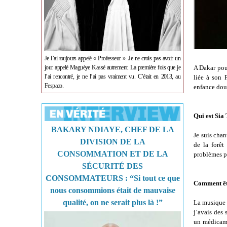
Je l’ai toujours appelé « Professeur ». Je ne crois pas avoir un
A Dakar pour
jour appelé Maguèye Kassé autrement. La première fois que je
l’ai rencontré, je ne l’ai pas vraiment vu. C’était en 2013, au
liée à son 
Fespaco.
enfance doul
Qui est Sia
BAKARY NDIAYE, CHEF DE LA
Je suis chan
DIVISION DE LA
de la forêt
CONSOMMATION ET DE LA
problèmes p
SÉCURITÉ DES
CONSOMMATEURS : “Si tout ce que
Comment ête
nous consommions était de mauvaise
qualité, on ne serait plus là !”
La musique 
j’avais des
un médicame