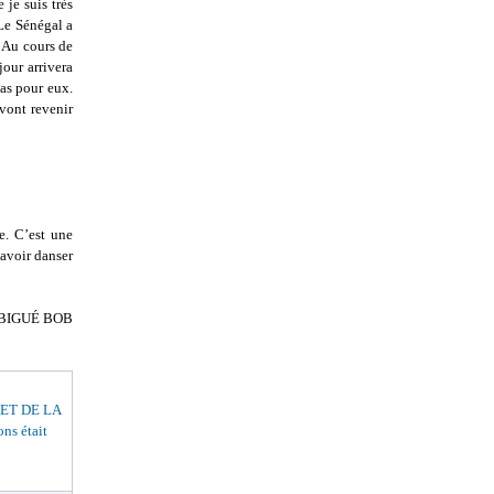
 je suis très
 Le Sénégal a
. Au cours de
jour arrivera
pas pour eux.
vont revenir
e. C’est une
savoir danser
BIGUÉ BOB
ET DE LA
s était