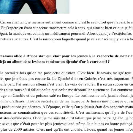
Car en chantant, je me sens autrement comme si c’est le seul droit que j’avais. Je 
 Et j’espère en étant sur scène transmettre cela à ceux qui aiment bien ce que je f
départ, la musique est comme un médicament pour moi. Alors quand je l’extériorise
smettais aux autres. C’est la raison pour laquelle quand je suis sur scène, j’y vais à f
es-vous allée à Africa’star qui était pour les jeunes à la recherche de notorié
déjà un album dans les bacs et même un djembé d’or à votre actif ?
 la première fois qu’on me pose cette question. C’est bien. Je savais, malgré tou
é, que je n’étais pas encore là. Le Djembé d’or en Guinée, c’est très important. 
lle part. J’ai sorti un album c’est vrai : La voix de la forêt. Il a eu un succès en G
 des situations où il fallait coûte que coûte me débrouiller autrement. J’ai commen
rouge en Gambie et du poisson salé en Europe. Le business ne m’a jamais réussi, je
mme d’affaires. Il ne me restait rien de ma musique. Je faisais une musique qui n
s productions guinéennes. A l’époque, celle qu’on y faisait était des sonorités ma
ucteurs ne connaissaient que ces sonorités-là. C’est maintenant qu’il y a de l’ou
artistes comme nous. Donc, je me suis dit qu’il fallait que je me batte. Quand, je p
 je savais que c’était pour les plus jeunes quand même. Je n’ai pas eu honte pour çà.
t plus de 2500 artistes. C’est moi qu’ils ont choisie. Là-bas, quand les jeunes m’on