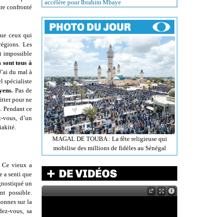
accélère pour Ibrahim Mbaye
re confronté
que ceux qui
régions. Les
t impossible
s sont tous à
J’ai du mal à
l spécialiste
yens.
Pas de
itter pour ne
s. Pendant ce
-vous, d’un
iakité.
MAGAL DE TOUBA : La fête religieuse qui
mobilise des millions de fidèles au Sénégal
. Ce vieux a
e a senti que
gnostiqué un
nt possible.
onnes sur la
dez-vous, sa