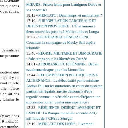
sa secrétaire
MŒURS : Prison ferme pour Lamignou Darou et
ndre que tous
ses coaccusés
x des autres.
18:13
-
MERCATO : Deschamps, et maintenant ?
17:10
-
SURPOPULATION CARCÉRALE ET
DÉTENTION PROVISOIRE : L’État annonce
deux nouvelles prisons à Malicounda et Louga
16:07
-
SECRÉTARIAT GÉNÉRAL ONU :
Comment la campagne de Macky Sall espère
rebondir
p de malades
15:46
-
RÉGIME MILITAIRE ET DÉMOCRATIE
 une personne
: Sale temps pour les libertés en Guinée
14:01
-
AFROBASKET U18 FÉMININ : Départ
cauchemardesque pour les Lioncelles
soutient que
13:44
-
RECOMPOSITION POLITIQUE POST-
n qu’il y ait
ALTERNANCE : Le débat initié par le ministre
avait injecté
Abdou Fall sur les mutations en cours du système
t rien, parce
partisan sénégalais, mérite désormais d'être
u’on ait des
regardé comme un véritable exercicPréparer une
, fulmine le
succession ou réinventer une espérance ?
12:33
-
RÉSILIENCE, DÉSENCLAVEMENT ET
EMPLOI : La Banque mondiale accorde 220,7
n’y avait pas
milliards de F CFA au Sénégal
r 9 mois, 11
12:19
-
MERCATO DES LIONS : Liverpool
 catastrophe.