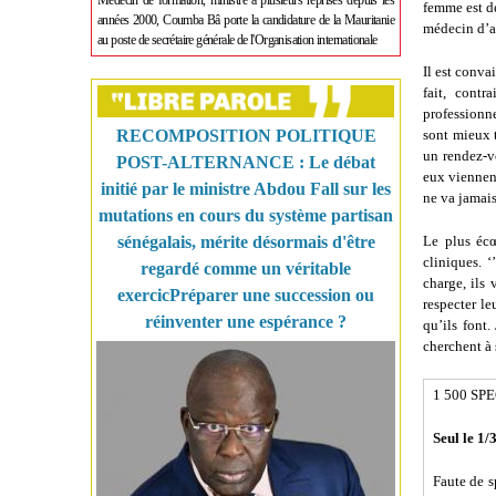
Médecin de formation, ministre à plusieurs reprises depuis les
femme est dé
années 2000, Coumba Bâ porte la candidature de la Mauritanie
médecin d’a
au poste de secrétaire générale de l'Organisation internationale
Il est conva
fait, cont
professionn
RECOMPOSITION POLITIQUE
sont mieux t
un rendez-vo
POST-ALTERNANCE : Le débat
eux viennent
initié par le ministre Abdou Fall sur les
ne va jamais
mutations en cours du système partisan
sénégalais, mérite désormais d'être
Le plus écœu
cliniques. ‘
regardé comme un véritable
charge, ils 
exercicPréparer une succession ou
respecter le
réinventer une espérance ?
qu’ils font
cherchent à 
1 500 SP
Seul le 1/
Faute de s