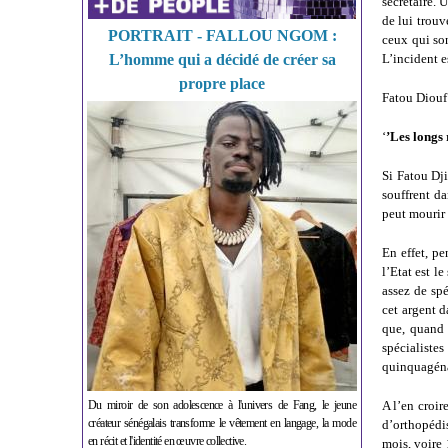
secrétaire. 
de lui trouv
PORTRAIT - FALLOU NGOM :
ceux qui son
L’homme qui a décidé de créer sa
L’incident e
propre place
Fatou Diouf 
‘
’Les longs 
Si Fatou Dj
souffrent da
peut mourir 
En effet, p
l’Etat est l
assez de spé
cet argent d
que, quand 
spécialiste
quinquagéna
Du miroir de son adolescence à l'univers de Fang, le jeune
A l’en croir
créateur sénégalais transforme le vêtement en langage, la mode
d’orthopédi
en récit et l'identité en œuvre collective.
mois, voire 