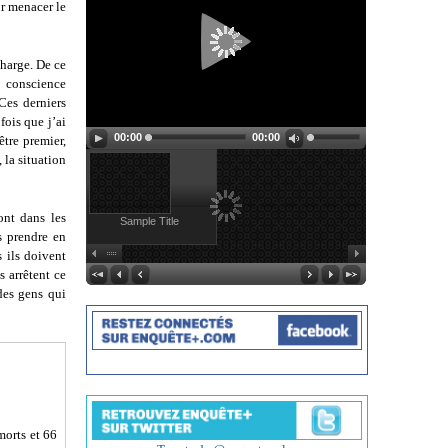
ur menacer le
charge. De ce
 conscience
Ces derniers
fois que j’ai
00:00
00:00
être premier,
 la situation
sont dans les
Sample Title
us prendre en
s ils doivent
s arrêtent ce
des gens qui
morts et 66