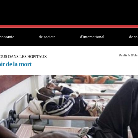
Skip to
main
content
economie
+ de societe
+ d'international
+ de sp
Publié le 28 Au
OUS DANS LES HOPITAUX
ir de la mort