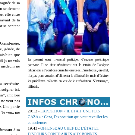
mpagnée de sa
Non seulement
e, elle entre
ssayant de la
r se sentant
’Grand-mère,
le, gênée, de
sais bien que
Le présent essai n’entend participer d’aucune polémique
Si je ne vois
partisane. Il se situe résolument sur le terrain de l’analyse
e médecin ne
rationnelle, à l’écart des querelles oiseuses. L’intellectuel, en effet,
n’a pas pour vocation d’alimenter le débat stérile, mais d’éclairer
les problèmes collectifs en vue de leur résolution. S’interroger,
 secrétaire.
réfléchir,
soigner ici.
in’’, implore
e ne veut pas
e. Une partie
20:12
-
EXPOSITION « IL ÉTAIT UNE FOIS
 ‘’Je veux me
GAZA » : Gaza, l'exposition qui veut réveiller les
consciences
19:43
-
OFFENSE AU CHEF DE L’ÉTAT ET
ressant à sa
DISCOURS CONTRAIRES AUX BONNES