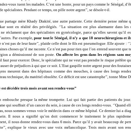
endez-vous tuent les malades. C’est une honte, pour un pays comme le Sénégal, d’êt
de spécialistes. Pendant ce temps, on pille notre argent’’, se désole-t-il.
ue partage mère Khady Diakité, une autre patiente. Cette dernière pense même 
kar sont en réalité des privilégiés. ‘’La situation est plus alarmante dans les 
 ne réclament que des spécialistes en gynécologie, parce qu’elles savent qu’il es
d’autres. Par exemple,
pour tout le Sénégal, il n’y a que 18 neurochirurgiens et il
ce n’est pas de leur faute’’, plaide celle dont le fils est pneumologue. Elle ajoute : ‘’
taines choses qu’il me raconte. Ce n’est pas pour rien que l’on entend souvent que te
région a démissionné de son poste.
On affecte les gens dans les régions sans mo
il faut pour exercer. Donc, le spécialiste qui ne veut pas prendre le risque préfère qu
causer de préjudices à qui que ce soit. L’Etat gaspille notre argent pour des foutaise
 gens meurent dans des hôpitaux comme des mouches, à cause des longs rendez
eau technique, du matériel obsolète. Ce déficit est une catastrophe’’, tonne Mme D
est décédée trois mois avant son rendez-vous’’
 embouche presque la même trompette. Lui qui fait partie des patients du jour
me qui souffrait d’un cancer du sein, à cause de ces longs rendez-vous. ‘’Quand ell
 pas, nous sommes venus voir le médecin dans ce même hôpital. Ce dernier lui a dia
ein. Il nous a signifié qu’on doit commencer le traitement le plus rapideme
ent, il nous donne rendez-vous dans 6 mois. Parce qu’il y avait beaucoup de pers
ente’’, explique le vieux avec une voix mélancolique. Trois mois avant son ren