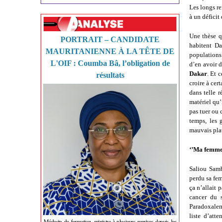
Les longs r
à un déficit 
Une thèse q
PORTRAIT – CANDIDATE
habitent Da
MAURITANIENNE À LA TÊTE DE
populations
L'OIF : Coumba Bâ, l’obligation de
d’en avoir 
Dakar
. Et 
résultats
croire à cer
dans telle 
matériel qu’
pas tuer ou 
temps, les
mauvais plat
‘’Ma femme 
Saliou Samb
perdu sa fem
ça n’allait
cancer du s
Paradoxalem
liste d’att