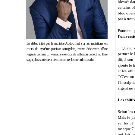
blessés da
certains b
bloc opéra
pas à trouv
Pourtant, 
l’universi
Le débat initié par le ministre Abdou Fall sur les mutations en
‘’Quand o
cours du système partisan sénégalais, mérite désormais d'être
permet le 
regardé comme un véritable exercice de réflexion collective. Il ne
dû, à son 
s'agit plus seulement de commenter les turbulences du
ajoute le 
et les obl
‘’C’est un
l’inscript
argent ne r
Les chiffr
Selon les 
Mais le pa
sur les 51
manque 7. 
qui fait u