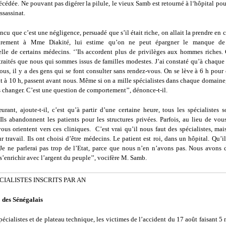
cédée. Ne pouvant pas digérer la pilule, le vieux Samb est retourné à l‘hôpital po
ssassinat.
incu que c’est une négligence, persuadé que s’il était riche, on allait la prendre en 
rairement à Mme Diakité, lui estime qu’on ne peut épargner le manque de
elle de certains médecins. ‘’Ils accordent plus de privilèges aux hommes riches. 
raités que nous qui sommes issus de familles modestes. J’ai constaté qu’à chaque 
us, il y a des gens qui se font consulter sans rendez-vous. On se lève à 6 h pour 
 à 10 h, passent avant nous. Même si on a mille spécialistes dans chaque domaine,
 changer. C’est une question de comportement’’, dénonce-t-il.
rant, ajoute-t-il, c’est qu’à partir d’une certaine heure, tous les spécialistes 
’Ils abandonnent les patients pour les structures privées. Parfois, au lieu de vo
vous orientent vers ces cliniques. C’est vrai qu’il nous faut des spécialistes, mai
ur travail. Ils ont choisi d’être médecins. Le patient est roi, dans un hôpital. Qu’il
. Je ne parlerai pas trop de l’Etat, parce que nous n’en n’avons pas. Nous avons 
s’enrichir avec l’argent du peuple’’, vocifère M. Samb.
ECIALISTES INSCRITS PAR AN
3 des Sénégalais
pécialistes et de plateau technique, les victimes de l’accident du 17 août faisant 5 