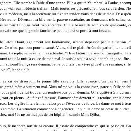
génaire. Elle marche à l’aide d’une canne. Elle a quitté Yeumbeul, à l’aube, acco
, pour voir son médecin traitant. Mais toutes ses précautions n’ont servi à rien. 
 vu le médecin, mais la secrétaire lui fixe un rendez-vous dans deux mois. Désespéré
ère noire. Déversant sa bile sur la pauvre secrétaire, au demeurant très calme, e
ais maman Fatou ne veut rien entendre. Elle a besoin de soin coûte que coûte, ca
 convaincue que la grande faucheuse peut taper à sa porte à tout instant.
ille Fatou Diouf, également son homonyme, semble dépassée par la situation. ‘
ier. Ce n’est pas bon pour ta santé. Viens, s’il te plait. Arrête de parler’’, tente-t-el
mie. La réplique ne se fait pas attendre. ‘’Hééé Fatou ! Laisse-moi tranquille. Tu 
dormi toute la nuit, à cause de mon mal. Je suis la seule à savoir combien je souffre. 
cin aujourd’hui, ça sera demain. Je ne pourrais pas vivre plus d’une semaine, si l
voir’’, lance-t-elle.
 ce cri de désespoir, la jeune fille sanglote. Elle avance d’un pas sûr vers la
a grand-mère a vraiment mal. Vous-même vous la connaissez, parce qu’elle se fait 
l vous plait, de lui trouver un rendez-vous pour demain. On a quitté à 5 h du mat
 tout en pleurs. Au fur et à mesure, l’atmosphère devient plus tendue, car la dam
lieux. Les vigiles interviennent alors pour l’évacuer de force. La dame se met à terr
 s’en mêle. La situation commence à dégénérer. La vieille dame ne cesse de hurler.
chez-moi ! Je ne sortirai pas de cet hôpital’’, scande Mme Djiba.
oup, le médecin sort de sa cabine. Il essaie de comprendre ce qui se passe en s’ad