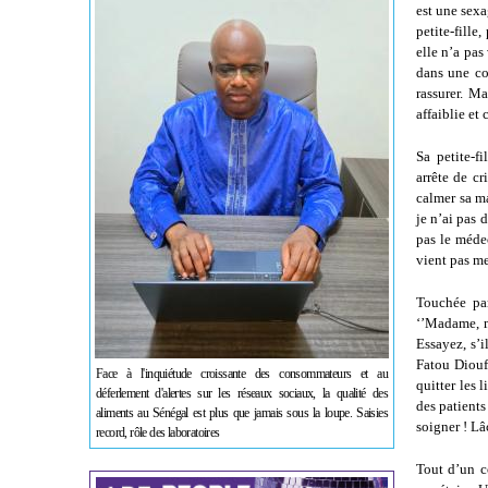
est une sexa
petite-fille
elle n’a pas
dans une col
rassurer. M
affaiblie et
Sa petite-f
arrête de cr
calmer sa ma
je n’ai pas 
pas le méde
vient pas me 
Touchée par
‘’Madame, m
Essayez, s’i
Fatou Diouf,
Face à l'inquiétude croissante des consommateurs et au
quitter les 
déferlement d'alertes sur les réseaux sociaux, la qualité des
des patients
aliments au Sénégal est plus que jamais sous la loupe. Saisies
soigner ! Lâ
record, rôle des laboratoires
Tout d’un c