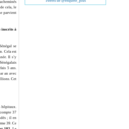
Tweets de @enquete_plus
t acheminés
de cela, le
ne parvient
 inscrits à
Sénégal se
n. Cela est
née. Il s’y
 Sénégalais
fais 5 ans.
par an avec
llions. Cet
s hôpitaux.
n compte 37
dés ; il en
orme 39. Ce
est 102
. Le