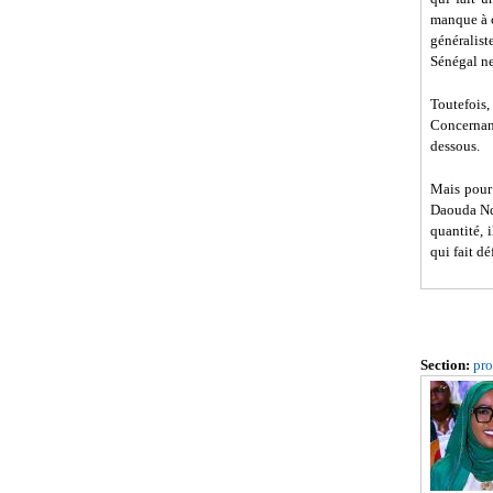
manque à c
généralist
Sénégal ne
Toutefois
Concernan
dessous.
Mais pour 
Daouda Ndi
quantité, 
qui fait d
Section:
pro