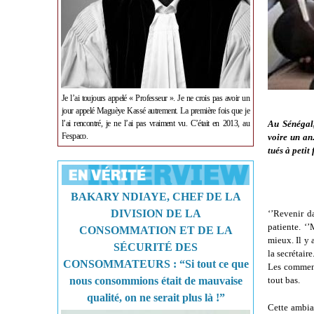
Je l’ai toujours appelé « Professeur ». Je ne crois pas avoir un
jour appelé Maguèye Kassé autrement. La première fois que je
l’ai rencontré, je ne l’ai pas vraiment vu. C’était en 2013, au
Au Sénégal,
Fespaco.
voire un an
tués à petit
BAKARY NDIAYE, CHEF DE LA
DIVISION DE LA
‘’Revenir d
patiente. ‘
CONSOMMATION ET DE LA
mieux. Il y 
SÉCURITÉ DES
la secrétair
CONSOMMATEURS : “Si tout ce que
Les comment
nous consommions était de mauvaise
tout bas.
qualité, on ne serait plus là !”
Cette ambia