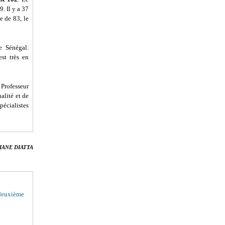
. Il y a 37
e de 83, le
e Sénégal.
st très en
 Professeur
alité et de
pécialistes
IANE DIATTA
deuxième