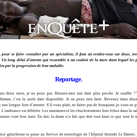
 pour se faire consulter par un spécialiste, il faut un rendez-vous sur deux, troi
. Un long délai d’attente qui ressemble à un couloir de la mort dans lequel les p
 feu par la progression de leur maladie.
Reportage.
ans deux mois, je ne peux pas. Donnez-moi une date plus proche. Je souffre !’’,
’Maman, c’est la seule date disponible. Je ne peux rien faire. Revenez dans deux
a une longue liste d’attente. S’il vous plait, ne faites pas de bouquant, je vous en pr
e. L’ambiance est délétère. Les murmures et les chuchotements font échos dans la sal
aires vont bon train. En fait, la dame n’a fait que dire tout haut ce que tout le
nce grincheuse se passe au Service de neurologie de l’hôpital Aristide Le Dantec.