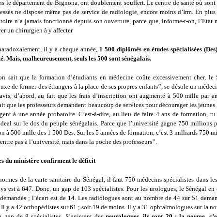
ns le département de Bignona, ont doublement souffert. Le centre de santé où son
lessés ne dispose même pas de service de radiologie, encore moins d’Irm. En plus 
toire n’a jamais fonctionné depuis son ouverture, parce que, informe-t-on, l’Etat 
er un chirurgien à y affecter.
paradoxalement, il y a chaque année,
1 500 diplômés en études spécialisées (Des)
té. Mais, malheureusement, seuls les 500 sont sénégalais.
n sait que la formation d’étudiants en médecine coûte excessivement cher, le 
luxe de former des étrangers à la place de ses propres enfants’’, se désole un médeci
avis, d’abord, au fait que les frais d’inscription ont augmenté à 500 mille par an
fait que les professeurs demandent beaucoup de services pour décourager les jeunes
igent à une année probatoire. C’est-à-dire, au lieu de faire 4 ans de formation, tu 
 deal sur le dos du peuple sénégalais. Parce que l’université gagne 750 millions 
ion à 500 mille des 1 500 Des. Sur les 5 années de formation, c’est 3 milliards 750 mi
entre pas à l’université, mais dans la poche des professeurs’’.
es du ministère confirment le déficit
normes de la carte sanitaire du Sénégal, il faut 750 médecins spécialistes dans le
ys est à 647. Donc, un gap de 103 spécialistes. Pour les urologues, le Sénégal e
 demandés ; l’écart est de 14. Les radiologues sont au nombre de 44 sur 51 deman
Il y a 42 orthopédistes sur 61 ; soit 19 de moins. Il y a 31 ophtalmologues sur la n
n gap de 8 spécialistes. S’agissant des
neurologues, ils sont 20 ; la norme, c’