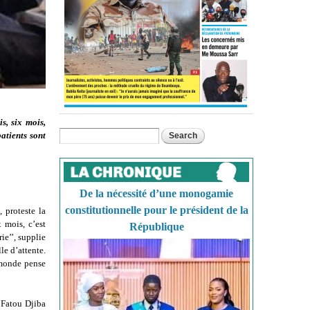
s, six mois,
Search
atients sont
Search form
De la nécessité d’une monogamie
constitutionnelle pour le président de la
 proteste la
 mois, c’est
République
ie’’, supplie
le d’attente.
 monde pense
 Fatou Djiba