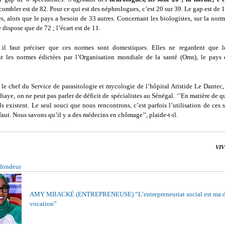
ombler est de 82. Pour ce qui est des néphrologues, c’est 20 sur 39. Le gap est de 19
es, alors que le pays a besoin de 33 autres. Concernant les biologistes, sur la norm
 dispose que de 72 ; l’écart est de 11.
, il faut préciser que ces normes sont domestiques. Elles ne regardent que l
t les normes édictées par l’Organisation mondiale de la santé (Oms), le pays e
le chef du Service de parasitologie et mycologie de l’hôpital Aristide Le Dantec,
aye, on ne peut pas parler de déficit de spécialistes au Sénégal. ‘’En matière de qu
ils existent. Le seul souci que nous rencontrons, c’est parfois l’utilisation de ces s
éfaut. Nous savons qu’il y a des médecins en chômage’’, plaide-t-il.
VIV
fondeur
AMY MBACKÉ (ENTREPRENEUSE) “L’entrepreneuriat social est ma 
vocation”