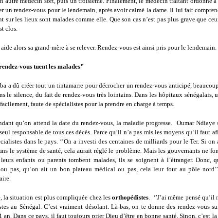
Un autre médecin sort, puis un troisième. Finalement, le médecin traitant ordonne à 
er un rendez-vous pour le lendemain, après avoir calmé la dame. Il lui fait compre
t sur les lieux sont malades comme elle. Que son cas n’est pas plus grave que ceu
st clos.
aide alors sa grand-mère à se relever. Rendez-vous est ainsi pris pour le lendemain.
rendez-vous tuent les malades’’
iba a dû créer tout un tintamarre pour décrocher un rendez-vous anticipé, beaucou
ns le silence, du fait de rendez-vous très lointains. Dans les hôpitaux sénégalais,
facilement, faute de spécialistes pour la prendre en charge à temps.
endant qu’on attend la date du rendez-vous, la maladie progresse. Oumar Ndiaye 
e seul responsable de tous ces décès. Parce qu’il n’a pas mis les moyens qu’il faut afi
cialistes dans le pays. ‘’On a investi des centaines de milliards pour le Ter. Si on 
ans le système de santé, cela aurait réglé le problème. Mais les gouvernants ne fon
leurs enfants ou parents tombent malades, ils se soignent à l’étranger. Donc, q
s ou pas, qu’on ait un bon plateau médical ou pas, cela leur fout au pôle nord’’
ire.
e, la situation est plus compliquée chez les
orthopédistes
. ‘’J’ai même pensé qu’il 
stes au Sénégal. C’est vraiment désolant. Là-bas, on te donne des rendez-vous su
1 an. Dans ce pays, il faut toujours prier Dieu d’être en bonne santé. Sinon, c’est la