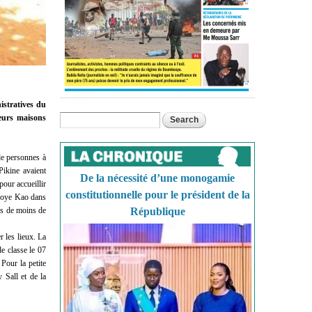
istratives du
leurs maisons
Search
Search form
de personnes à
Pikine avaient
De la nécessité d’une monogamie
pour accueillir
constitutionnelle pour le président de la
aroye Kao dans
ts de moins de
République
r les lieux. La
de classe le 07
.
Pour la petite
 Sall et de la