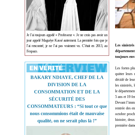
Je l’ai toujours appelé « Professeur ». Je ne crois pas avoir un
jour appelé Maguèye Kassé autrement. La première fois que je
Les sinistré
l’ai rencontré, je ne l’ai pas vraiment vu. C’était en 2013, au
département 
Fespaco.
toujours enva
Les fortes pl
quitter leurs
BAKARY NDIAYE, CHEF DE LA
décidé de leur
DIVISION DE LA
les sinistrés
le départemen
CONSOMMATION ET DE LA
5 ans et 19 f
SÉCURITÉ DES
Devant l’immin
CONSOMMATEURS : “Si tout ce que
rentrée des en
nous consommions était de mauvaise
octobre procha
histoire, deu
qualité, on ne serait plus là !”
première dam