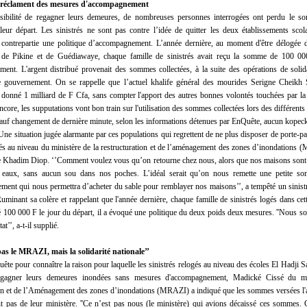
s réclament des mesures d'accompagnement
sibilité de regagner leurs demeures, de nombreuses personnes interrogées ont perdu le so
leur départ. Les sinistrés ne sont pas contre l’idée de quitter les deux établissements scola
 contrepartie une politique d’accompagnement. L’année dernière, au moment d'être délogée 
 de Pikine et de Guédiawaye, chaque famille de sinistrés avait reçu la somme de 100 00
ent. L'argent distribué provenait des sommes collectées, à la suite des opérations de solida
le gouvernement. On se rappelle que l’actuel khalife général des mourides Serigne Cheikh
donné 1 milliard de F Cfa, sans compter l'apport des autres bonnes volontés touchées par la f
core, les supputations vont bon train sur l'utilisation des sommes collectées lors des différents 
sauf changement de dernière minute, selon les informations détenues par EnQuête, aucun kopeck
 Une situation jugée alarmante par ces populations qui regrettent de ne plus disposer de porte-pa
sés au niveau du ministère de la restructuration et de l’aménagement des zones d’inondations 
re Khadim Diop. ‘’Comment voulez vous qu’on retourne chez nous, alors que nos maisons sont
s eaux, sans aucun sou dans nos poches. L’idéal serait qu’on nous remette une petite s
ent qui nous permettra d’acheter du sable pour remblayer nos maisons’’, a tempêté un sinistr
uminant sa colère et rappelant que l'année dernière, chaque famille de sinistrés logés dans ce
 100 000 F le jour du départ, il a évoqué une politique du deux poids deux mesures. ''Nous soll
at’’, a-t-il supplié.
pas le MRAZI, mais la solidarité nationale’’
uête pour connaître la raison pour laquelle les sinistrés relogés au niveau des écoles El Hadji 
gagner leurs demeures inondées sans mesures d'accompagnement, Madické Cissé du mi
on et de l’Aménagement des zones d’inondations (MRAZI) a indiqué que les sommes versées l'
t pas de leur ministère. ''Ce n’est pas nous (le ministère) qui avions décaissé ces sommes. C