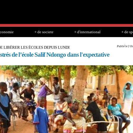
Skip to
main
content
economie
+ de societe
+ d'international
+ de sp
Publié le 2 O
 LIBÉRER LES ÉCOLES DEPUIS LUNDI
strés de l’école Salif Ndongo dans l'expectative