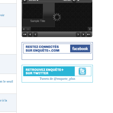
voir
Sample Title
Tweets de @enquete_plus
 le seuil
 à la