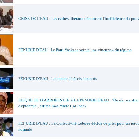
CRISE DE L'EAU : Les cadres libéraux dénoncent l'inefficience du pou
PÉNURIE D'EAU : Le Parti Yaakaar pointe une «incurie» du régime
PÉNURIE D’EAU : La parade d'hôtels dakarois
RISQUE DE DIARRHÉES LIÉ À LA PÉNURIE D'EAU : ''On n'a pas atteint
d'épidémie'', estime Awa Marie Coll Seck
PENURIE D’EAU : La Collectivité Léboue décide de prier pour un retour
normale