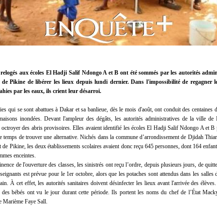
s relogés aux écoles El Hadji Salif Ndongo A et B ont été sommés par les autorités admin
de Pikine de libérer les lieux depuis lundi dernier. Dans l'impossibilité de regagner 
hies par les eaux, ils crient leur désarroi.
uies qui se sont abattues à Dakar et sa banlieue, dès le mois d'août, ont conduit des centaines 
 maisons inondées. Devant l'ampleur des dégâts, les autorités administratives de la ville de 
 octroyer des abris provisoires. Elles avaient identifié les écoles El Hadji Salif Ndongo A et B 
, le temps de trouver une alternative. Nichés dans la commune d’arrondissement de Djidah Thi
t de Pikine, les deux établissements scolaires avaient donc reçu 645 personnes, dont 164 enfan
emmes enceintes.
ence de l'ouverture des classes, les sinistrés ont reçu l’ordre, depuis plusieurs jours, de quitte
seignants est prévue pour le 1er octobre, alors que les potaches sont attendus dans les salles 
in. À cet effet, les autorités sanitaires doivent désinfecter les lieux avant l'arrivée des élèves
x des bébés ont vu le jour durant cette période. Ils portent les noms du chef de l’État Macky
e Marième Faye Sall.