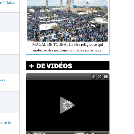
te à Dakar
MAGAL DE TOUBA : La fête religieuse qui
mobilise des millions de fidèles au Sénégal
èce
ise le
00:00
00:00