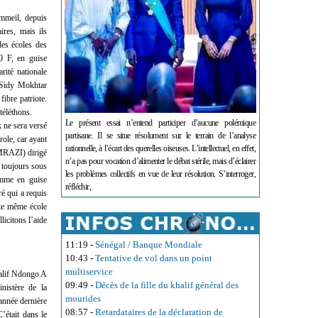
mmeil, depuis
ires, mais ils
des écoles des
0 F, en guise
rité nationale
 Sidy Mokhtar
ibre patriote.
téléthons.
Le présent essai n’entend participer d’aucune polémique
 ne sera versé
partisane. Il se situe résolument sur le terrain de l’analyse
role, car ayant
rationnelle, à l’écart des querelles oiseuses. L’intellectuel, en effet,
(MRAZI) dirigé
n’a pas pour vocation d’alimenter le débat stérile, mais d’éclairer
 toujours sous
les problèmes collectifs en vue de leur résolution. S’interroger,
omme en guise
réfléchir,
é qui a requis
tte même école
icitons l’aide
11:19
-
Sénégal / Banque Mondiale
10:43
-
Tentative de vol dans un point
multiservice
Salif Ndongo A
09:49
-
Décès de la fille du khalif général des
nistère de la
mourides
année dernière
08:57
-
Retardataires de la déclaration de
’était dans le