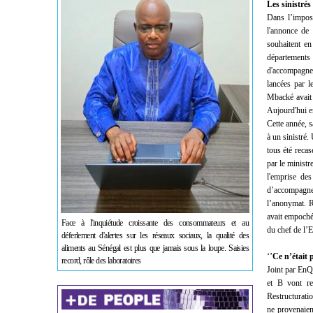
Les sinistré
Dans l’impos
l'annonce de 
souhaitent en
départements
d'accompagnem
lancées par 
Mbacké avait 
Aujourd'hui en
Cette année, 
à un sinistré.
tous été reca
par le minist
l'emprise de
d’accompagnem
l’anonymat. R
avait empoché
Face à l'inquiétude croissante des consommateurs et au
du chef de l’Et
déferlement d'alertes sur les réseaux sociaux, la qualité des
aliments au Sénégal est plus que jamais sous la loupe. Saisies
‘’
Ce n’était 
record, rôle des laboratoires
Joint par EnQ
et B vont re
Restructurati
ne provenaien