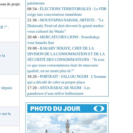
patrimoine
iveau du projet
08:54
-
ÉLECTIONS TERRITORIALES : Le FDR
exige une concertation immédiate
21:36
-
MOUSTAPHA NAHAM, ARTISTE : “Le
Dialawaly Festival doit devenir le grand rendez-
!’’ :
vous culturel du Waalo”
20:48
-
MERCATO DES LIONS : Fenerbahçe
veut Ismaïla Sarr
19:08
-
BAKARY NDIAYE, CHEF DE LA
DIVISION DE LA CONSOMMATION ET DE LA
 la
SÉCURITÉ DES CONSOMMATEURS : “Si tout
ce que nous consommions était de mauvaise
qualité, on ne serait plus là !”
18:26
-
PORTRAIT - FALLOU NGOM : L’homme
qui a décidé de créer sa propre place
 depuis
17:26
-
ANTA BABACAR NGOM : Les
paradoxes d’une relève balbutiante
 sur la