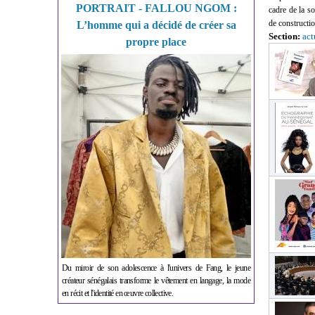
PORTRAIT - FALLOU NGOM :
cadre de la so
de constructi
L’homme qui a décidé de créer sa
Section:
act
propre place
Du miroir de son adolescence à l'univers de Fang, le jeune
créateur sénégalais transforme le vêtement en langage, la mode
en récit et l'identité en œuvre collective.