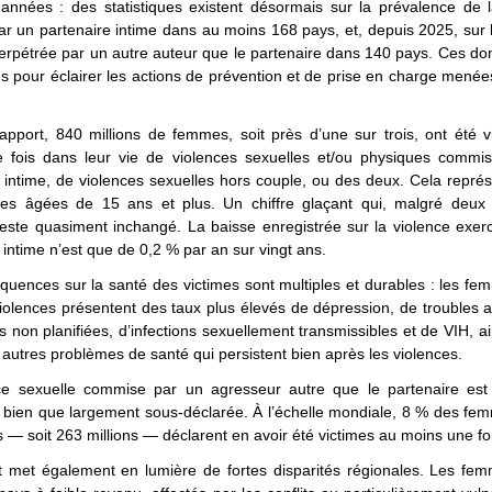
 années : des statistiques existent désormais sur la prévalence de l
r un partenaire intime dans au moins 168 pays, et, depuis 2025, sur 
erpétrée par un autre auteur que le partenaire dans 140 pays. Ces d
es pour éclairer les actions de prévention et de prise en charge men
apport, 840 millions de femmes, soit près d’une sur trois, ont été 
 fois dans leur vie de violences sexuelles et/ou physiques commi
 intime, de violences sexuelles hors couple, ou des deux. Cela repr
s âgées de 15 ans et plus. Un chiffre glaçant qui, malgré deux
 reste quasiment inchangé. La baisse enregistrée sur la violence exe
 intime n’est que de 0,2 % par an sur vingt ans.
uences sur la santé des victimes sont multiples et durables : les f
iolences présentent des taux plus élevés de dépression, de troubles 
 non planifiées, d’infections sexuellement transmissibles et de VIH, a
utres problèmes de santé qui persistent bien après les violences.
ce sexuelle commise par un agresseur autre que le partenaire est 
 bien que largement sous-déclarée. À l’échelle mondiale, 8 % des fe
s — soit 263 millions — déclarent en avoir été victimes au moins une fo
t met également en lumière de fortes disparités régionales. Les fem