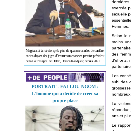
dernières
exercée pa
sexuelle p
essentiell
Femmes.
Selon le r
moins une
partenaire
Magistrat à la retraite après plus de quarante années de carrière,
des femme
ancien doyen des juges d’instruction et ancien premier président
d’efforts,
de la Cour d’appel de Dakar, Demba Kandji est, depuis 2021
partenaire
Les conséq
subi des v
PORTRAIT - FALLOU NGOM :
grossesses
L’homme qui a décidé de créer sa
nombreux a
propre place
La violen
répandue,
ans et plu
Le rappor