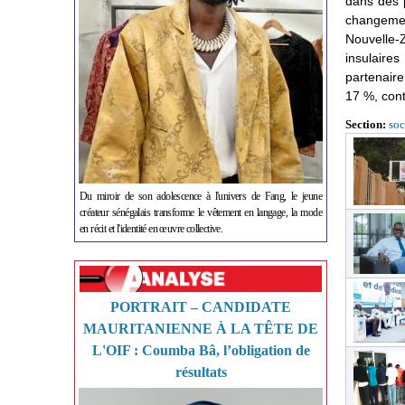
dans des p
changemen
Nouvelle-
insulair
partenair
17 %, con
Section:
soc
Du miroir de son adolescence à l'univers de Fang, le jeune
créateur sénégalais transforme le vêtement en langage, la mode
en récit et l'identité en œuvre collective.
PORTRAIT – CANDIDATE
MAURITANIENNE À LA TÊTE DE
L'OIF : Coumba Bâ, l’obligation de
résultats