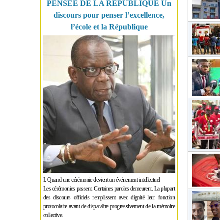
PENSÉE DE LA RÉPUBLIQUE Un
discours pour penser l’excellence,
l’école et la République
I. Quand une cérémonie devient un événement intellectuel
Les cérémonies passent. Certaines paroles demeurent. La plupart
des discours officiels remplissent avec dignité leur fonction
protocolaire avant de disparaître progressivement de la mémoire
collective.