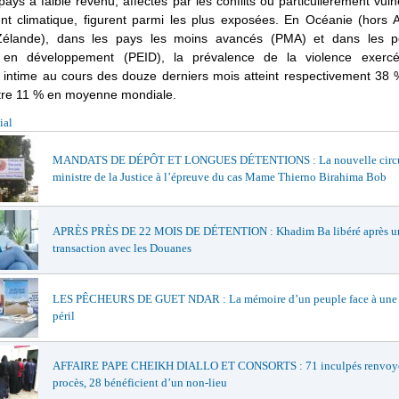
ays à faible revenu, affectés par les conflits ou particulièrement vul
t climatique, figurent parmi les plus exposées. En Océanie (hors Au
Zélande), dans les pays les moins avancés (PMA) et dans les pe
es en développement (PEID), la prévalence de la violence exerc
e intime au cours des douze derniers mois atteint respectivement 38 
tre 11 % en moyenne mondiale.
ial
MANDATS DE DÉPÔT ET LONGUES DÉTENTIONS : La nouvelle circul
ministre de la Justice à l’épreuve du cas Mame Thierno Birahima Bob
APRÈS PRÈS DE 22 MOIS DE DÉTENTION : Khadim Ba libéré après u
transaction avec les Douanes
LES PÊCHEURS DE GUET NDAR : La mémoire d’un peuple face à une 
péril
AFFAIRE PAPE CHEIKH DIALLO ET CONSORTS : 71 inculpés renvoy
procès, 28 bénéficient d’un non-lieu