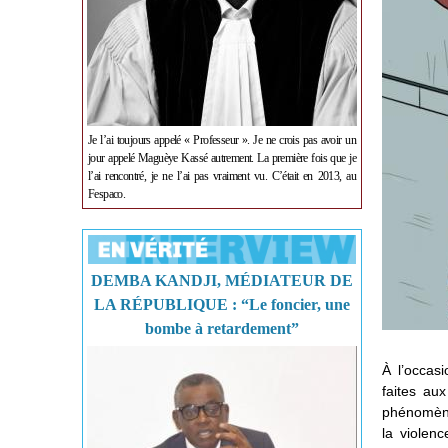
Je l’ai toujours appelé « Professeur ». Je ne crois pas avoir un
jour appelé Maguèye Kassé autrement. La première fois que je
l’ai rencontré, je ne l’ai pas vraiment vu. C’était en 2013, au
Fespaco.
DEMBA KANDJI, MÉDIATEUR DE
LA RÉPUBLIQUE : “Le foncier, une
bombe à retardement”
À l’occasi
faites au
phénomène
la violen