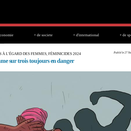
Skip to
main
content
economie
+ de societe
+ d'international
+ de sp
Publié le 27 N
 À L’ÉGARD DES FEMMES, FÉMINICIDES 2024
me sur trois toujours en danger