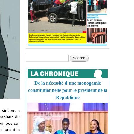
Search
Search form
De la nécessité d’une monogamie
constitutionnelle pour le président de la
République
s violences
ampleur du
onnées sur
 cours des