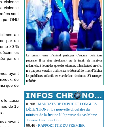
a violence
la violence
onnées sont
ées par ONU
victimes au
ses par un
ésente 30 %
 décennies
Le présent essai n’entend participer d’aucune polémique
rcée par un
partisane. Il se situe résolument sur le terrain de l’analyse
rationnelle, à l’écart des querelles oiseuses. L’intellectuel, en effet,
n’a pas pour vocation d’alimenter le débat stérile, mais d’éclairer
emmes ayant
les problèmes collectifs en vue de leur résolution. S’interroger,
anxieux, de
réfléchir,
insi que de
elle aussi
01:08
-
MANDATS DE DÉPÔT ET LONGUES
mmes de 15
DÉTENTIONS : La nouvelle circulaire du
is.
ministre de la Justice à l’épreuve du cas Mame
Thierno Birahima Bob
mes vivant
00:46
-
RAPPORT ITIE DU PREMIER