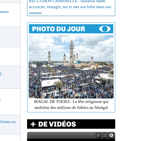
RÉCLUSION CRIMINELLE : Aissatou Samb
accouche, étrangle, tue et met son bébé dans une
satou
armoire
 :
s
MAGAL DE TOUBA : La fête religieuse qui
mobilise des millions de fidèles au Sénégal
lerins en