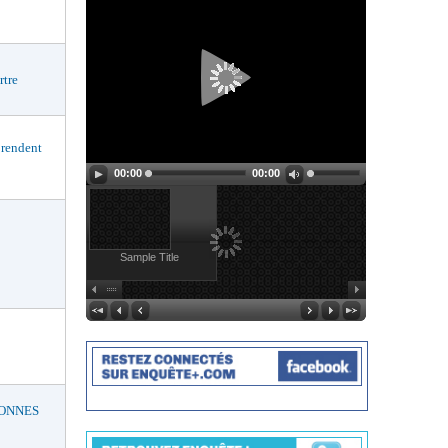
rtre
rendent
00:00
00:00
Sample Title
BONNES