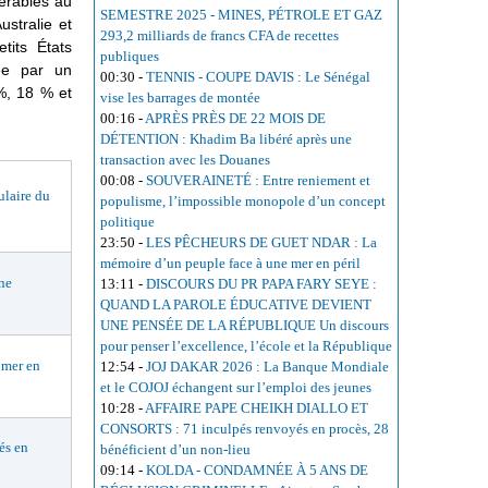
nérables au
SEMESTRE 2025 - MINES, PÉTROLE ET GAZ
stralie et
293,2 milliards de francs CFA de recettes
tits États
publiques
ée par un
00:30
-
TENNIS - COUPE DAVIS : Le Sénégal
%, 18 % et
vise les barrages de montée
00:16
-
APRÈS PRÈS DE 22 MOIS DE
DÉTENTION : Khadim Ba libéré après une
transaction avec les Douanes
00:08
-
SOUVERAINETÉ : Entre reniement et
aire du
populisme, l’impossible monopole d’un concept
politique
23:50
-
LES PÊCHEURS DE GUET NDAR : La
mémoire d’un peuple face à une mer en péril
ne
13:11
-
DISCOURS DU PR PAPA FARY SEYE :
QUAND LA PAROLE ÉDUCATIVE DEVIENT
UNE PENSÉE DE LA RÉPUBLIQUE Un discours
pour penser l’excellence, l’école et la République
mer en
12:54
-
JOJ DAKAR 2026 : La Banque Mondiale
et le COJOJ échangent sur l’emploi des jeunes
10:28
-
AFFAIRE PAPE CHEIKH DIALLO ET
CONSORTS : 71 inculpés renvoyés en procès, 28
és en
bénéficient d’un non-lieu
09:14
-
KOLDA - CONDAMNÉE À 5 ANS DE