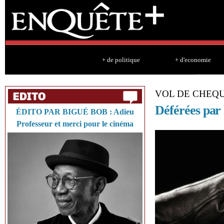
Sk
ma
co
+ de politique
+ d'economie
VOL DE CHEQ
Déférées par 
ÉDITO PAR BIGUÉ BOB : Adieu
Professeur et merci pour le cinéma