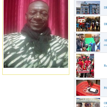
DÉ
DR
AF
co
Ru
Pé
O