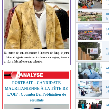
du
HI
le
S
TI
M
Du miroir de son adolescence à l'univers de Fang, le jeune
mi
créateur sénégalais transforme le vêtement en langage, la mode
en récit et l'identité en œuvre collective.
AP
tr
PORTRAIT – CANDIDATE
LE
MAURITANIENNE À LA TÊTE DE
pé
L'OIF : Coumba Bâ, l’obligation de
résultats
AF