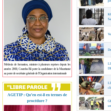
pr
K
Sa
Vo
Dr
L
Médecin de formation, ministre à plusieurs reprises depuis les
DI
années 2000, Coumba Bâ porte la candidature de la Mauritanie
au poste de secrétaire générale de l'Organisation internationale
LI
cl
AGETIP : Qu’en est-il en termes de
procédure ?
GR
un