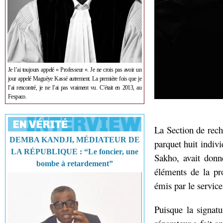
Je l’ai toujours appelé « Professeur ». Je ne crois pas avoir un
jour appelé Maguèye Kassé autrement. La première fois que je
l’ai rencontré, je ne l’ai pas vraiment vu. C’était en 2013, au
Fespaco.
La Section de rech
DEMBA KANDJI, MÉDIATEUR DE
parquet huit indivi
LA RÉPUBLIQUE : “Le foncier, une
Sakho, avait donn
bombe à retardement”
éléments de la pr
émis par le service 
Puisque la signatu