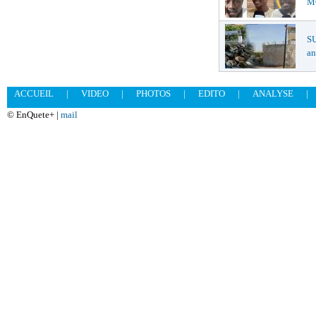
MŒ
S
an
ACCUEIL
|
VIDEO
|
PHOTOS
|
EDITO
|
ANALYSE
|
© EnQuete+ |
mail