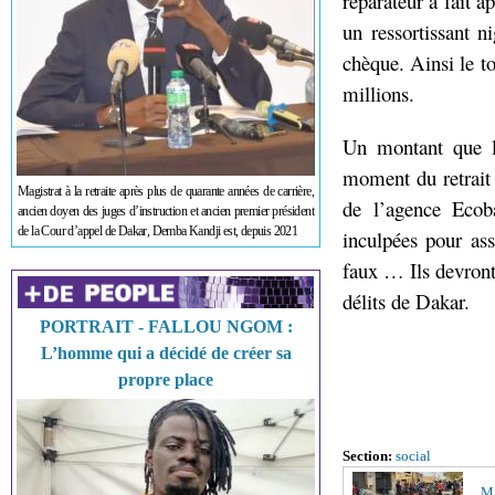
réparateur a fait a
un ressortissant n
chèque. Ainsi le t
millions.
Un montant que l
moment du retrait 
Magistrat à la retraite après plus de quarante années de carrière,
de l’agence Ecob
ancien doyen des juges d’instruction et ancien premier président
de la Cour d’appel de Dakar, Demba Kandji est, depuis 2021
inculpées pour ass
faux … Ils devront 
délits de Dakar.
PORTRAIT - FALLOU NGOM :
L’homme qui a décidé de créer sa
propre place
Section:
social
MA