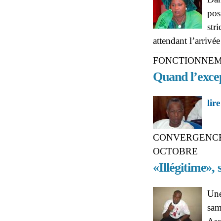
pos
str
attendant l’arriv
FONCTIONNEME
Quand l’excep
lire
CONVERGENCE 
OCTOBRE
«Illégitime»,
Une
sam