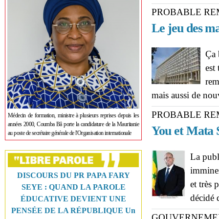
PROBABLE RE
Le jeu des m
Ça 
est
rem
mais aussi de nouv
PROBABLE RE
Médecin de formation, ministre à plusieurs reprises depuis les
années 2000, Coumba Bâ porte la candidature de la Mauritanie
You et Mata 
au poste de secrétaire générale de l'Organisation internationale
La publ
imminen
DISCOURS DU PR PAPA FARY
et très
SEYE : QUAND LA PAROLE
décidé d
ÉDUCATIVE DEVIENT UNE
PENSÉE DE LA RÉPUBLIQUE Un
GOUVERNEME