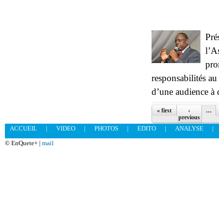
Pré
l’A
pro
responsabilités a
d’une audience à 
Pages
« first
‹
…
previous
ACCUEIL
|
VIDEO
|
PHOTOS
|
EDITO
|
ANALYSE
|
© EnQuete+ |
mail