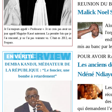
REUNION DU 
Malick Noel S
Alo
Je l’ai toujours appelé « Professeur ». Je ne crois pas avoir un
l'o
jour appelé Maguèye Kassé autrement. La première fois que je
l’ai rencontré, je ne l’ai pas vraiment vu. C’était en 2013, au
end
Fespaco.
mis au banc par le
POUR AVOIR R
Les anciens 
DEMBA KANDJI, MÉDIATEUR DE
LA RÉPUBLIQUE : “Le foncier, une
Ndéné Ndiay
bombe à retardement”
Les
réc
des
qui demandent l’