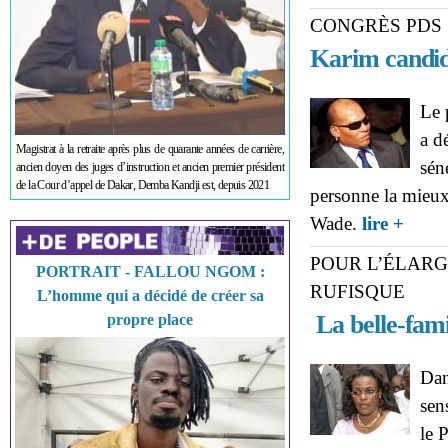
CONGRÈS PDS
Karim candid
Le 
a d
Magistrat à la retraite après plus de quarante années de carrière,
sén
ancien doyen des juges d’instruction et ancien premier président
de la Cour d’appel de Dakar, Demba Kandji est, depuis 2021
personne la mieu
about 
Wade.
lire +
POUR L’ÉLARG
PORTRAIT - FALLOU NGOM :
RUFISQUE
L’homme qui a décidé de créer sa
La belle-fami
propre place
Dan
sen
le 