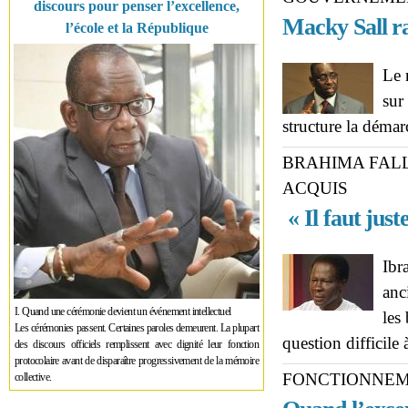
discours pour penser l’excellence,
Macky Sall ra
l’école et la République
Le 
sur
structure la déma
BRAHIMA FALL
ACQUIS
« Il faut just
Ibr
anc
I. Quand une cérémonie devient un événement intellectuel
les
Les cérémonies passent. Certaines paroles demeurent. La plupart
question difficile 
des discours officiels remplissent avec dignité leur fonction
protocolaire avant de disparaître progressivement de la mémoire
FONCTIONNEME
collective.