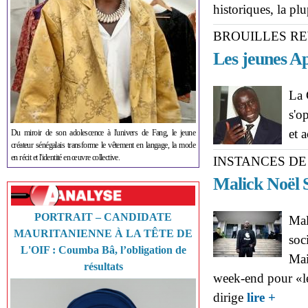
historiques, la pl
BROUILLES R
Les jeunes Ap
La 
s'o
et 
Du miroir de son adolescence à l'univers de Fang, le jeune
créateur sénégalais transforme le vêtement en langage, la mode
en récit et l'identité en œuvre collective.
INSTANCES DE
Malick Noël S
PORTRAIT – CANDIDATE
Mal
MAURITANIENNE À LA TÊTE DE
soc
L'OIF : Coumba Bâ, l’obligation de
Mai
résultats
week-end pour «l
about 
dirige
lire +
par ses 