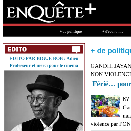
Sk
ma
co
+ de politique
+ d'economie
+ de politiq
ÉDITO PAR BIGUÉ BOB : Adieu
Professeur et merci pour le cinéma
GANDHI JAYAN
NON VIOLENC
Férié… pour 1
Né 
Gan
nai
violence par l’O