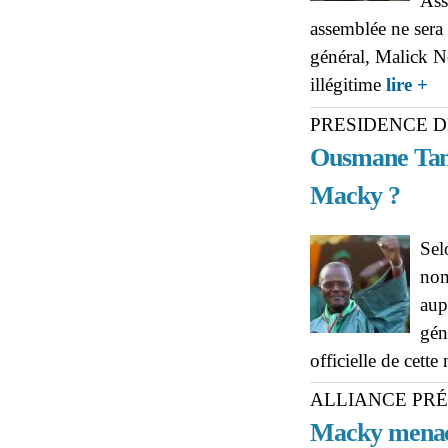
Ass
assemblée ne sera 
général, Malick N
ab
illégitime
lire +
sel
PRESIDENCE D
Ousmane Tano
Macky ?
Sel
nom
aup
gén
officielle de cett
ALLIANCE PRÉ
Macky mena