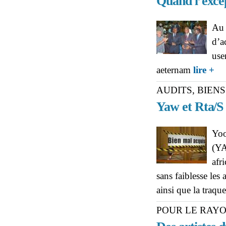
Quand l’excep
Au 
d’a
use
abo
aeternam
lire +
devi
AUDITS, BIEN
Yaw et Rta/S 
Yoo
(YA
afr
sans faiblesse les 
ainsi que la traqu
POUR LE RAY