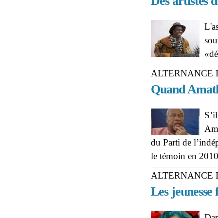
Des artistes 
L'a
sou
«dé
ALTERNANCE D
Quand Amath
S’i
Ama
du Parti de l’indé
le témoin en 201
ALTERNANCE D
Les jeunesse 
Dan