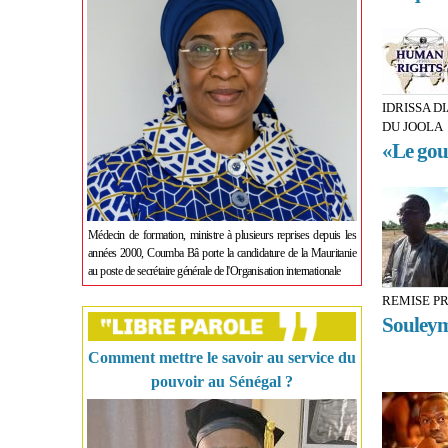
IDRISSA D
DU JOOLA
«Le gou
Médecin de formation, ministre à plusieurs reprises depuis les
années 2000, Coumba Bâ porte la candidature de la Mauritanie
au poste de secrétaire générale de l'Organisation internationale
REMISE PR
Souleym
Comment mettre le savoir au service du
pouvoir au Sénégal ?