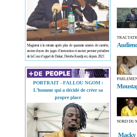
TRACTATI
Audience
Magistrat à la retraite après plus de quarante années de carrière,
ancien doyen des juges d’instruction et ancien premier président
de la Cour d’appel de Dakar, Demba Kandji est, depuis 2021
PARLEMEN
PORTRAIT - FALLOU NGOM :
Moustap
L’homme qui a décidé de créer sa
propre place
NORD DU 
Macky Sa