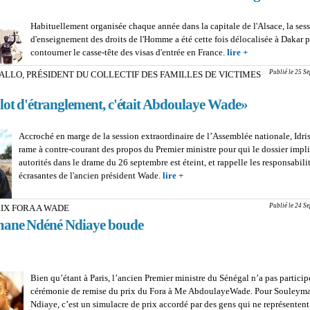
Habituellement organisée chaque année dans la capitale de l'Alsace, la ses
d'enseignement des droits de l'Homme a été cette fois délocalisée à Dakar 
contourner le casse-tête des visas d'entrée en France.
lire +
about 4e SESS
D'ENSEIGNEM
Publié le 25 S
IALLO, PRÉSIDENT DU COLLECTIF DES FAMILLES DE VICTIMES
DROITS HUMAI
question des vis
lot d'étranglement, c'était Abdoulaye Wade»
Dakar contre S
Accroché en marge de la session extraordinaire de l’Assemblée nationale, Idri
rame à contre-courant des propos du Premier ministre pour qui le dossier impl
autorités dans le drame du 26 septembre est éteint, et rappelle les responsabili
écrasantes de l'ancien président Wade.
lire +
about IDRISSA DIALLO, PRÉ
COLLECTIF DES FAMILLES 
VICTIMES DU JOOLA : «Le go
Publié le 24 S
IX FORA A WADE
d'étranglement, c'était Abdoul
ane Ndéné Ndiaye boude
Bien qu’étant à Paris, l’ancien Premier ministre du Sénégal n’a pas participé
cérémonie de remise du prix du Fora à Me AbdoulayeWade. Pour Souleym
Ndiaye, c’est un simulacre de prix accordé par des gens qui ne représentent