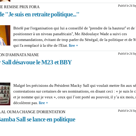
Publié le 24 S
E REMISE PRIX FORA
''Je suis en retraite politique...''
Briefé par l'organisation qui lui a conseillé de ''prendre de la hauteur'' et de '
positionner à un niveau panafricain'', Me Abdoulaye Wade a suivi ces
recommandations, évitant de trop parler du Sénégal, de la politique et de 
qui l'a remplacé à la tête de l'Etat.
lire +
about CÉRÉMONIE REMISE PR
Me Wade''Je suis en retraite politi
Publié le 24 S
ON D'AMINATA NIANE
Sall désavoue le M23 et BBY
Malgré les précisions du Président Macky Sall qui voulait mettre fin aux sé
contestations sur certaines de ses nominations, en disant ceci : « je suis le c
et je nomme qui je veux », ceux qui l’ont porté au pouvoir, il y’a six mois,
décolèrent pas.
lire +
about NOMINATION D'AMINATA NIANE : Macky 
désavoue le M23 et BBY
Publié le 24 S
A AL OUMA CHANGE D'ORIENTATION
mba Sall se lance en politique