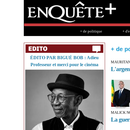
+ de politique
+ d'
+ de po
ÉDITO PAR BIGUÉ BOB : Adieu
MAURITAN
Professeur et merci pour le cinéma
L'argent
MALICK NO
La guerr