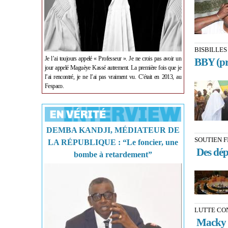
BISBILLES
Je l’ai toujours appelé « Professeur ». Je ne crois pas avoir un
BBY (pre
jour appelé Maguèye Kassé autrement. La première fois que je
l’ai rencontré, je ne l’ai pas vraiment vu. C’était en 2013, au
Fespaco.
DEMBA KANDJI, MÉDIATEUR DE
SOUTIEN F
LA RÉPUBLIQUE : “Le foncier, une
Des dép
bombe à retardement”
LUTTE CO
Macky Sa