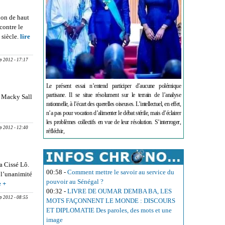
ion de haut
contre le
 siècle.
lire
énégalais
ep 2012 - 17:17
Le présent essai n’entend participer d’aucune polémique
partisane. Il se situe résolument sur le terrain de l’analyse
nt Macky Sall
rationnelle, à l’écart des querelles oiseuses. L’intellectuel, en effet,
UES :
n’a pas pour vocation d’alimenter le débat stérile, mais d’éclairer
Macky
les problèmes collectifs en vue de leur résolution. S’interroger,
ep 2012 - 12:40
réfléchir,
a Cissé Lô.
00:58
-
Comment mettre le savoir au service du
 l’unanimité
pouvoir au Sénégal ?
e +
about
00:32
-
LIVRE DE OUMAR DEMBA BA, LES
PARLEMENT
ep 2012 - 08:55
MOTS FAÇONNENT LE MONDE : DISCOURS
DE LA
ET DIPLOMATIE Des paroles, des mots et une
CEDEAO :
image
Moustapha