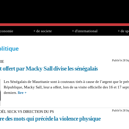
Skip to
main
content
economie
+ de societe
+ d'international
+ de sp
litique
Publié le 28 S
IE
 offert par Macky Sall divise les sénégalais
Les Sénégalais de Mauritanie sont à couteaux tirés à cause de l’argent que le pré
République, Macky Sall, leur a offert, lors de sa visite officielle des 16 et 17 se
derniers.
lire +
about MAURITANIE: L'argent offert par Macky Sall divise les 
Publié le 28 S
ËL SECK VS DIRECTION DU PS
e des mots qui précède la violence physique