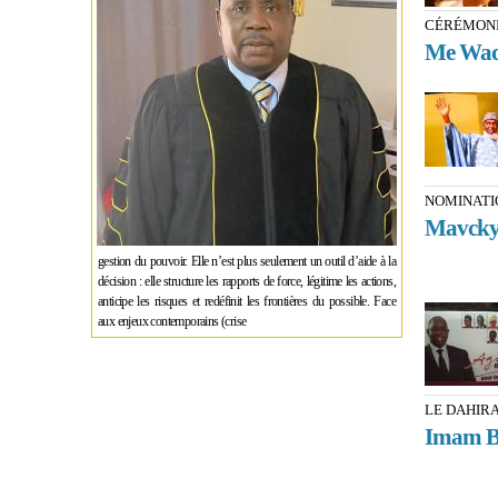
CÉRÉMONI
Me Wade 
NOMINATI
Mavcky 
gestion du pouvoir. Elle n’est plus seulement un outil d’aide à la
décision : elle structure les rapports de force, légitime les actions,
anticipe les risques et redéfinit les frontières du possible. Face
aux enjeux contemporains (crise
LE DAHIR
Imam Ba