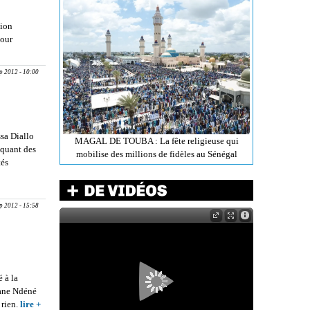
DU PARTI
SOCIALISTE:
sion
Du soufre dans
pour
l'air
ION
ENT DES
ep 2012 - 10:00
NS : La
as favorise
trasbourg
ssa Diallo
MAGAL DE TOUBA : La fête religieuse qui
iquant des
mobilise des millions de fidèles au Sénégal
tés
SIDENT DU
DE
ulot
ep 2012 - 15:58
aye Wade»
 à la
ane Ndéné
 rien.
lire +
about