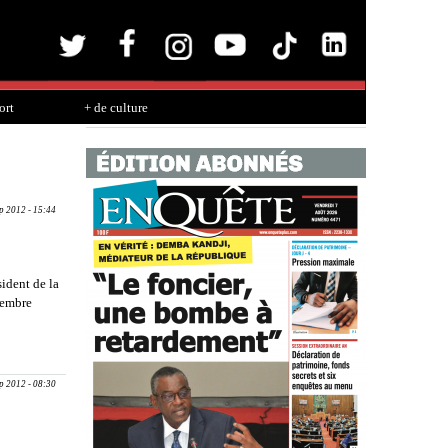
ort
+ de culture
ep 2012 - 15:44
sident de la
ptembre
sénégalais
ep 2012 - 08:30