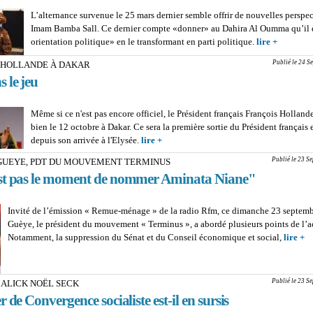
L’alternance survenue le 25 mars dernier semble offrir de nouvelles perspe
Imam Bamba Sall. Ce dernier compte «donner» au Dahira Al Oumma qu’il 
orientation politique» en le transformant en parti politique.
lire +
about L
AL OUM
Publié le 24 S
 HOLLANDE À DAKAR
CHANG
 le jeu
D'ORIE
Imam Ba
lance en 
Même si ce n'est pas encore officiel, le Président français François Hollande
bien le 12 octobre à Dakar. Ce sera la première sortie du Président français 
depuis son arrivée à l'Elysée.
lire +
about FRANÇOIS HOLLANDE À DAK
dans le jeu
Publié le 23 S
UEYE, PDT DU MOUVEMENT TERMINUS
st pas le moment de nommer Aminata Niane"
Invité de l’émission « Remue-ménage » de la radio Rfm, ce dimanche 23 septem
Guèye, le président du mouvement « Terminus », a abordé plusieurs points de l’ac
Notamment, la suppression du Sénat et du Conseil économique et social,
lire +
a
A
G
D
Publié le 23 S
MALICK NOËL SECK
M
r de Convergence socialiste est-il en sursis
T