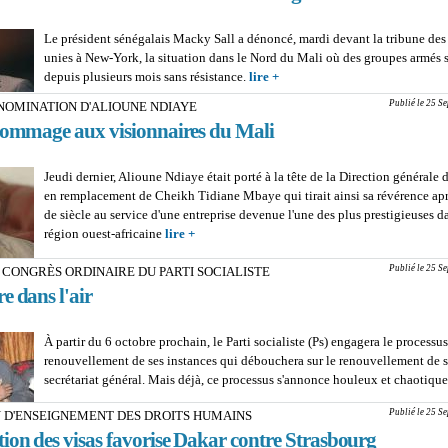
Le président sénégalais Macky Sall a dénoncé, mardi devant la tribune des
unies à New-York, la situation dans le Nord du Mali où des groupes armés 
depuis plusieurs mois sans résistance.
lire +
about NORD DU MALI : Mack
invite le Conseil de sécurité à
Publié le 25 S
NOMINATION D'ALIOUNE NDIAYE
'hommage aux visionnaires du Mali
Jeudi dernier, Alioune Ndiaye était porté à la tête de la Direction générale 
en remplacement de Cheikh Tidiane Mbaye qui tirait ainsi sa révérence apr
de siècle au service d'une entreprise devenue l'une des plus prestigieuses d
région ouest-africaine
lire +
about APRÈS LA NOMINATION D'ALIOUN
C'est l'hommage aux visionnaires du Mali
Publié le 25 S
CONGRÈS ORDINAIRE DU PARTI SOCIALISTE
e dans l'air
À partir du 6 octobre prochain, le Parti socialiste (Ps) engagera le processu
renouvellement de ses instances qui débouchera sur le renouvellement de 
secrétariat général. Mais déjà, ce processus s'annonce houleux et chaotiqu
Publié le 25 S
N D'ENSEIGNEMENT DES DROITS HUMAINS
ion des visas favorise Dakar contre Strasbourg