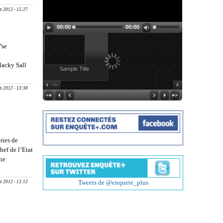
REMISE
ep 2012 - 15:27
PRIX FORA
A WADE :
00:00
00:00
Souleymane
Ndéné
'se
Ndiaye
boude
Macky Sall
Sample Title
IX FORA:
que...''
ep 2012 - 13:30
ries de
hef de l’Etat
 ne
Sall
Tweets de @enquete_plus
ep 2012 - 12:12