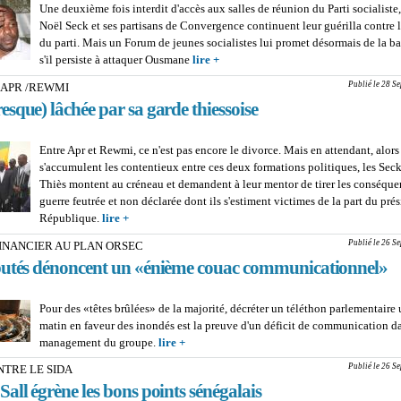
Une deuxième fois interdit d'accès aux salles de réunion du Parti socialiste
Noël Seck et ses partisans de Convergence continuent leur guérilla contre l
du parti. Mais un Forum de jeunes socialistes lui promet désormais de la b
s'il persiste à attaquer Ousmane
lire +
about MALICK NOËL SECK VS D
DU PS : La guerre des mots qui préc
Publié le 28 S
 APR /REWMI
violence physique
sque) lâchée par sa garde thiessoise
Entre Apr et Rewmi, ce n'est pas encore le divorce. Mais en attendant, alors
s'accumulent les contentieux entre ces deux formations politiques, les Seck
Thiès montent au créneau et demandent à leur mentor de tirer les conséque
guerre feutrée et non déclarée dont ils s'estiment victimes de la part du prés
République.
lire +
about BISBILLES APR /REWMI : BBY (presque) lâch
garde thiessoise
Publié le 26 S
INANCIER AU PLAN ORSEC
utés dénoncent un «énième couac communicationnel»
Pour des «têtes brûlées» de la majorité, décréter un téléthon parlementaire
matin en faveur des inondés est la preuve d'un déficit de communication da
management du groupe.
lire +
about SOUTIEN FINANCIER AU PLAN OR
députés dénoncent un «énième couac
Publié le 26 S
NTRE LE SIDA
communicationnel»
ll égrène les bons points sénégalais