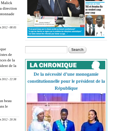
, Malick
a direction
astonnade
IRECTION
ède la
ep 2012 - 08:05
 que
Search
Search form
istes de
nces de la
ident de la
ée par sa
De la nécessité d’une monogamie
ep 2012 - 22:38
constitutionnelle pour le président de la
République
 un beau
ns le
SEC : Des
ep 2012 - 20:36