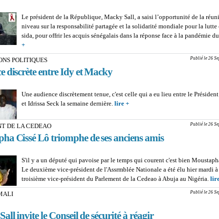
Le président de la République, Macky Sall, a saisi l’opportunité de la réun
niveau sur la responsabilité partagée et la solidarité mondiale pour la lutte 
sida, pour offrir les acquis sénégalais dans la réponse face à la pandémie du
+
about LUTTE CONTRE LE SIDA : Macky Sall égrène les bons points s
Publié le 26 S
ONS POLITIQUES
 discrète entre Idy et Macky
Une audience discrètement tenue, c'est celle qui a eu lieu entre le Préside
et Idrissa Seck la semaine dernière.
lire +
about TRACTATIONS POLITIQ
Audience discrète entre Idy et 
Publié le 26 S
T DE LA CEDEAO
ha Cissé Lô triomphe de ses anciens amis
S'il y a un député qui pavoise par le temps qui courent c'est bien Moustaph
Le deuxième vice-président de l'Assrmblée Nationale a été élu hier mardi à
troisième vice-président du Parlement de la Cedeao à Abuja au Nigéria.
lir
Publié le 26 S
MALI
ll invite le Conseil de sécurité à réagir