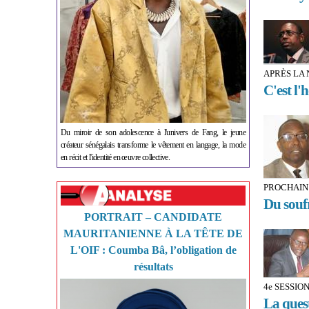
APRÈS LA 
C'est l
Du miroir de son adolescence à l'univers de Fang, le jeune
créateur sénégalais transforme le vêtement en langage, la mode
en récit et l'identité en œuvre collective.
PROCHAIN 
Du soufr
PORTRAIT – CANDIDATE
MAURITANIENNE À LA TÊTE DE
L'OIF : Coumba Bâ, l’obligation de
résultats
4e SESSIO
La quest