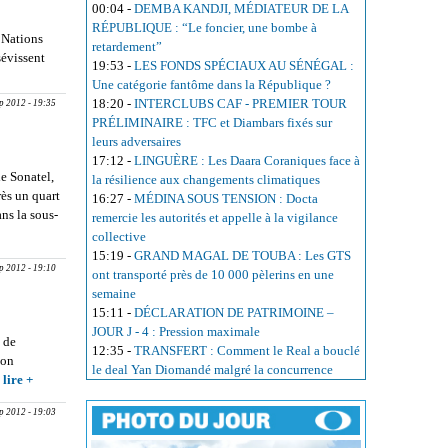
00:04
-
DEMBA KANDJI, MÉDIATEUR DE LA
Cissé Lô
RÉPUBLIQUE : “Le foncier, une bombe à
triomphe de
 Nations
retardement”
ses anciens
sévissent
19:53
-
LES FONDS SPÉCIAUX AU SÉNÉGAL :
amis
y Sall
Une catégorie fantôme dans la République ?
 réagir
18:20
-
INTERCLUBS CAF - PREMIER TOUR
ep 2012 - 19:35
PRÉLIMINAIRE : TFC et Diambars fixés sur
leurs adversaires
17:12
-
LINGUÈRE : Les Daara Coraniques face à
de Sonatel,
la résilience aux changements climatiques
ès un quart
16:27
-
MÉDINA SOUS TENSION : Docta
ans la sous-
remercie les autorités et appelle à la vigilance
E NDIAYE:
collective
15:19
-
GRAND MAGAL DE TOUBA : Les GTS
ep 2012 - 19:10
ont transporté près de 10 000 pèlerins en une
semaine
15:11
-
DÉCLARATION DE PATRIMOINE –
JOUR J - 4 : Pression maximale
s de
12:35
-
TRANSFERT : Comment le Real a bouclé
son
le deal Yan Diomandé malgré la concurrence
e
lire +
about
PROCHAIN
ep 2012 - 19:03
CONGRÈS
ORDINAIRE