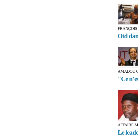
FRANÇOIS
Otd dans
AMADOU G
"Ce n’e
AFFAIRE 
Le leade