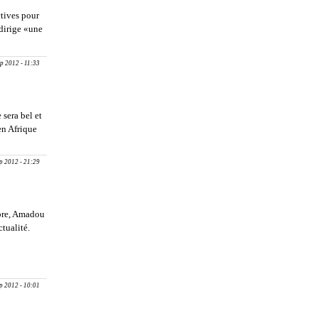
ctives pour
dirige «une
E DAHIRA
A
ep 2012 - 11:33
E
NTATION:
mba Sall se
politique
 sera bel et
en Afrique
AR : Otd
ep 2012 - 21:29
bre, Amadou
tualité.
bout
MADOU
UEYE, PDT
U
ep 2012 - 10:01
OUVEMENT
ERMINUS :