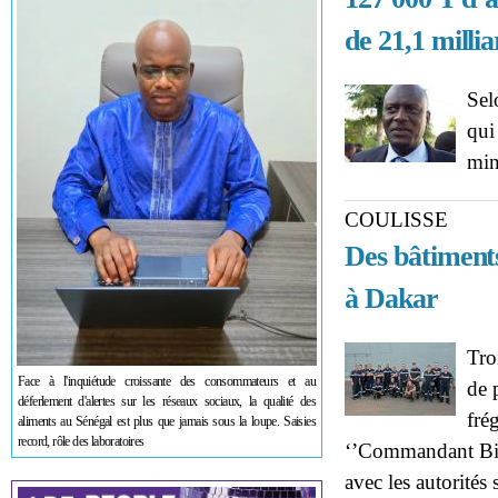
de 21,1 milli
Sel
qui
min
COULISSE
Des bâtiments
à Dakar
Tro
Face à l'inquiétude croissante des consommateurs et au
de 
déferlement d'alertes sur les réseaux sociaux, la qualité des
fré
aliments au Sénégal est plus que jamais sous la loupe. Saisies
record, rôle des laboratoires
‘’Commandant Biro
avec les autorités