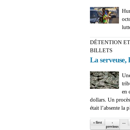
Hum
oct
lut
DÉTENTION ET
BILLETS
La serveuse,
Une
tri
en 
dollars. Un procès
était l’absente la 
Pages
« first
‹
…
previous