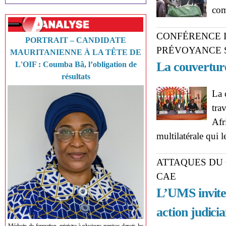
com
CONFÉRENCE I
PORTRAIT – CANDIDATE
PRÉVOYANCE S
MAURITANIENNE À LA TÊTE DE
La couverture
L'OIF : Coumba Bâ, l’obligation de
résultats
La 
tra
Afr
multilatérale qui l
ATTAQUES DU 
CAE
L’UMS invite 
action judici