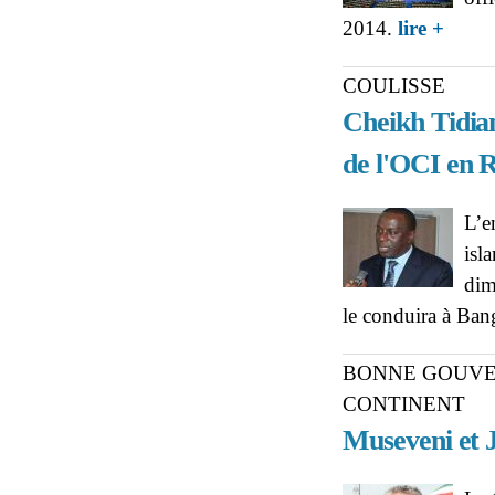
about C
2014.
lire +
COULISSE
Cheikh Tidian
de l'OCI en
L’e
isl
dim
le conduira à Ba
BONNE GOUVE
CONTINENT
Museveni et J