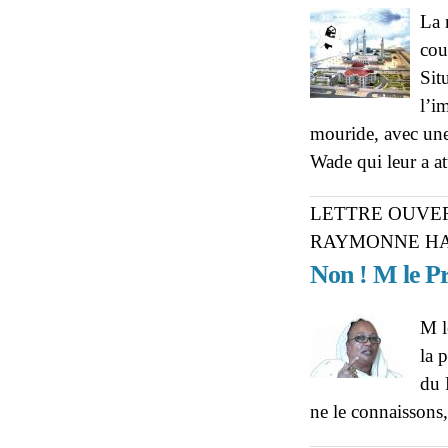
La 
cou
Sit
l’i
mouride, avec une
Wade qui leur a at
LETTRE OUVER
RAYMONNE HA
Non ! M le Pr
M l
la 
du 
ne le connaissons,