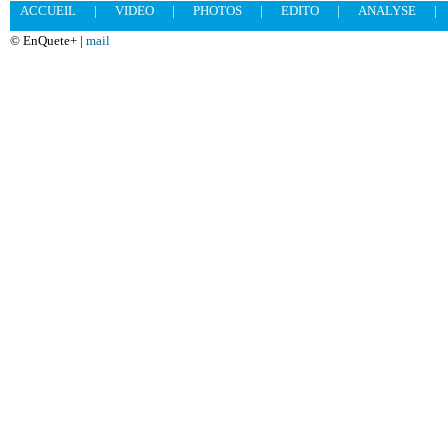
ACCUEIL
|
VIDEO
|
PHOTOS
|
EDITO
|
ANALYSE
|
© EnQuete+ |
mail