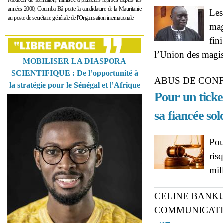
Médecin de formation, ministre à plusieurs reprises depuis les
années 2000, Coumba Bâ porte la candidature de la Mauritanie
Les
au poste de secrétaire générale de l'Organisation internationale
mag
fin
l’Union des magis
MOBILISER LA DIASPORA
SCIENTIFIQUE : De l’opportunité à
ABUS DE CON
la stratégie pour le Sénégal et l’Afrique
Pour un ticke
sa fiancée so
Pou
ris
mil
CELINE BANK
COMMUNICATI