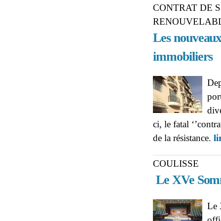
CONTRAT DE S
RENOUVELAB
Les nouveaux 
immobiliers
Dep
port
div
ci, le fatal ‘’cont
de la résistance.
li
COULISSE
Le XVe Somme
Le 
off