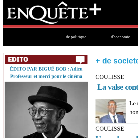
Sk
ma
co
+ de politique
+ d'economie
+ de societ
ÉDITO PAR BIGUÉ BOB : Adieu
Professeur et merci pour le cinéma
COULISSE
La valse co
Le 
hom
COULISSE