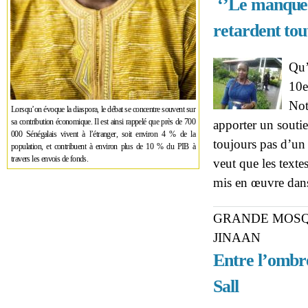
‘’Le manque d
retardent tou
Qu’
10e
Not
Lorsqu’on évoque la diaspora, le débat se concentre souvent sur
sa contribution économique. Il est ainsi rappelé que près de 700
apporter un souti
000 Sénégalais vivent à l’étranger, soit environ 4 % de la
toujours pas d’un
population, et contribuent à environ plus de 10 % du PIB à
travers les envois de fonds.
veut que les texte
mis en œuvre dan
GRANDE MOSQ
JINAAN
Entre l’ombr
Sall