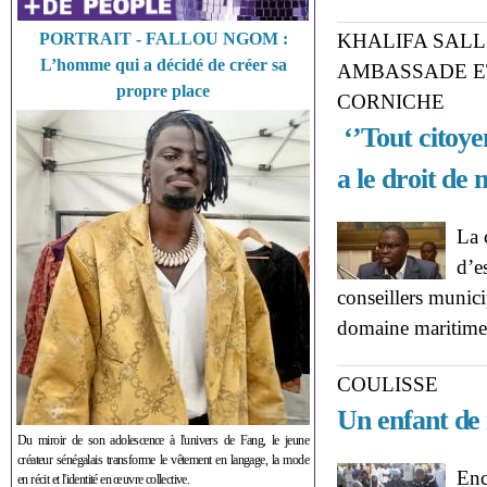
PORTRAIT - FALLOU NGOM :
KHALIFA SALL
L’homme qui a décidé de créer sa
AMBASSADE ET
propre place
CORNICHE
‘’Tout citoy
a le droit de 
La 
d’e
conseillers munici
domaine maritim
COULISSE
Un enfant de
Du miroir de son adolescence à l'univers de Fang, le jeune
créateur sénégalais transforme le vêtement en langage, la mode
Enc
en récit et l'identité en œuvre collective.