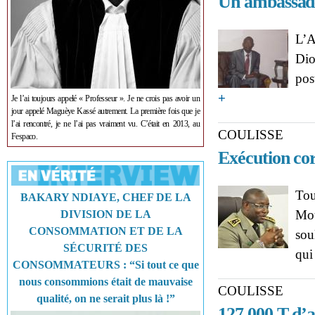
Un ambassade
L’A
Dio
pos
about COULISSE : Un 
+
Je l’ai toujours appelé « Professeur ». Je ne crois pas avoir un
jour appelé Maguèye Kassé autrement. La première fois que je
l’ai rencontré, je ne l’ai pas vraiment vu. C’était en 2013, au
COULISSE
Fespaco.
Exécution co
Tou
BAKARY NDIAYE, CHEF DE LA
Mou
DIVISION DE LA
CONSOMMATION ET DE LA
sou
SÉCURITÉ DES
qui
CONSOMMATEURS : “Si tout ce que
nous consommions était de mauvaise
COULISSE
qualité, on ne serait plus là !”
127 000 T d’a