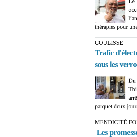
Le 
occ
l’a
thérapies pour un
COULISSE
Trafic d'élec
sous les verr
Du 
Thi
arr
parquet deux jours
MENDICITÉ FO
Les promesse