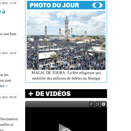
r 2014 - 12:39
e à
s son bras
et signe,
Dakar...
r 2014 - 10:16
MAGAL DE TOUBA : La fête religieuse qui
ar les
mobilise des millions de fidèles au Sénégal
on tout
ire +
about
MEURTRES EN
SÉRIE A
r 2014 - 09:20
TAMBACOUNDA
: Quand les
spéculations
allucination
prennent le dessus
nelles et
sur la réalité
Ces