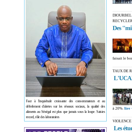
DIOURBEL-
RECYCLE
Des ''mi
faisait le b
TAUX DE R
L'UCAD 
Face à l'inquiétude croissante des consommateurs et au
déferlement d'alertes sur les réseaux sociaux, la qualité des
à 20%.
lire 
aliments au Sénégal est plus que jamais sous la loupe. Saisies
record, rôle des laboratoires
VIOLENCE 
Les étud