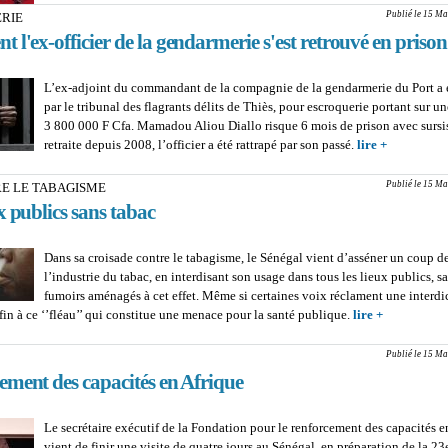
AFFAIRES ET 49 ACCUSÉ
Publié le 15 Ma
RIE
de sang, trafic de drogue e
l'ex-officier de la gendarmerie s'est retrouvé en prison
dominent le rôle
L’ex-adjoint du commandant de la compagnie de la gendarmerie du Port a é
par le tribunal des flagrants délits de Thiès, pour escroquerie portant sur 
3 800 000 F Cfa. Mamadou Aliou Diallo risque 6 mois de prison avec sursis
retraite depuis 2008, l’officier a été rattrapé par son passé.
lire +
about
ESCROQU
Comment l'
Publié le 15 Ma
RE LE TABAGISME
de la gend
x publics sans tabac
s'est retro
prison
Dans sa croisade contre le tabagisme, le Sénégal vient d’asséner un coup de
l’industrie du tabac, en interdisant son usage dans tous les lieux publics, s
fumoirs aménagés à cet effet. Même si certaines voix réclament une interdic
fin à ce ‘’fléau’’ qui constitue une menace pour la santé publique.
lire +
about LO
LE TABAGI
lieux publi
Publié le 15 Ma
tabac
ement des capacités en Afrique
Le secrétaire exécutif de la Fondation pour le renforcement des capacités e
vient de finir une visite de quatre jours au Sénégal, en préparation de la 23