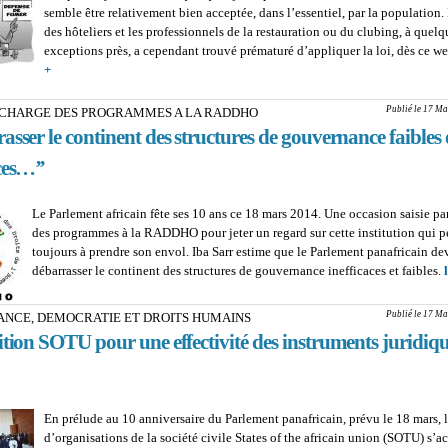
semble être relativement bien acceptée, dans l’essentiel, par la population
des hôteliers et les professionnels de la restauration ou du clubing, à quelq
exceptions près, a cependant trouvé prématuré d’appliquer la loi, dès ce w
+
about LOI ANTI-TABAC - ESPACES PUBLICS : Concilier les enjeux
commerciaux à l'exigence sanitaire
Publié le 17 Ma
, CHARGE DES PROGRAMMES A LA RADDHO
asser le continent des structures de gouvernance faibles 
ces…’’
Le Parlement africain fête ses 10 ans ce 18 mars 2014. Une occasion saisie pa
des programmes à la RADDHO pour jeter un regard sur cette institution qui p
toujours à prendre son envol. Iba Sarr estime que le Parlement panafricain dev
débarrasser le continent des structures de gouvernance inefficaces et faibles.
Publié le 17 Ma
NCE, DEMOCRATIE ET DROITS HUMAINS
tion SOTU pour une effectivité des instruments juridiqu
En prélude au 10 anniversaire du Parlement panafricain, prévu le 18 mars, l
d’organisations de la société civile States of the africain union (SOTU) s’ac