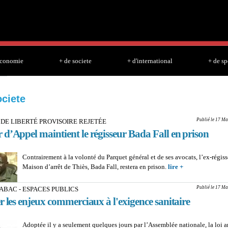
Skip to
main
content
economie
+ de societe
+ d'international
+ de sp
ociete
Publié le 17 Ma
DE LIBERTÉ PROVISOIRE REJETÉE
d’Appel maintient le régisseur Bada Fall en prison
Contrairement à la volonté du Parquet général et de ses avocats, l’ex-régiss
Maison d’arrêt de Thiès, Bada Fall, restera en prison.
lire +
about DEMAN
LIBERTÉ PRO
REJETÉE : La
Publié le 17 Ma
TABAC - ESPACES PUBLICS
d’Appel maintie
r les enjeux commerciaux à l'exigence sanitaire
régisseur Bada 
prison
Adoptée il y a seulement quelques jours par l’Assemblée nationale, la loi a