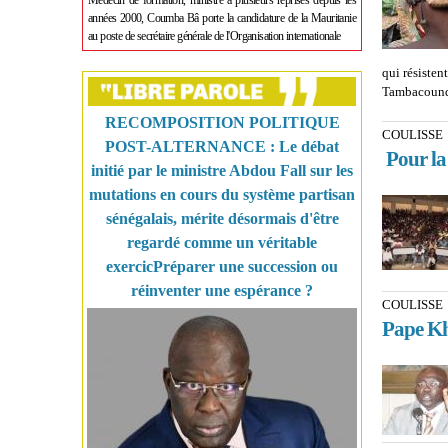
Médecin de formation, ministre à plusieurs reprises depuis les
années 2000, Coumba Bâ porte la candidature de la Mauritanie
au poste de secrétaire générale de l'Organisation internationale
qui résisten
Tambacoun
RECOMPOSITION POLITIQUE
COULISSE
POST-ALTERNANCE : Le débat
Pour la 
initié par le ministre Abdou Fall sur les
mutations en cours du système partisan
sénégalais, mérite désormais d'être
regardé comme un véritable
exercicPréparer une succession ou
réinventer une espérance ?
COULISSE
Pape Kh