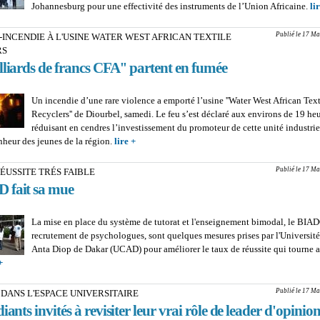
Johannesburg pour une effectivité des instruments de l’Union Africaine.
li
Publié le 17 Ma
INCENDIE À L'USINE WATER WEST AFRICAN TEXTILE
RS
lliards de francs CFA'' partent en fumée
Un incendie d’une rare violence a emporté l’usine ''Water West African Text
Recyclers'' de Diourbel, samedi. Le feu s’est déclaré aux environs de 19 heu
réduisant en cendres l’investissement du promoteur de cette unité industrie
onheur des jeunes de la région.
lire +
about DIOURBEL-INCENDIE À L'USINE 
WEST AFRICAN TEXTILE RECYCLERS : D
''milliards de francs CFA'' partent en fumée
Publié le 17 Ma
ÉUSSITE TRÉS FAIBLE
fait sa mue
La mise en place du système de tutorat et l'enseignement bimodal, le BIAD
recrutement de psychologues, sont quelques mesures prises par l'Universit
Anta Diop de Dakar (UCAD) pour améliorer le taux de réussite qui tourne 
+
about TAUX DE RÉUSSITE TRÉS FAIBLE : L'UCAD fait sa mue
Publié le 17 Ma
DANS L'ESPACE UNIVERSITAIRE
iants invités à revisiter leur vrai rôle de leader d'opinio