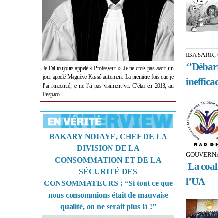
IBA SARR
‘’Débarr
Je l’ai toujours appelé « Professeur ». Je ne crois pas avoir un
jour appelé Maguèye Kassé autrement. La première fois que je
ineffica
l’ai rencontré, je ne l’ai pas vraiment vu. C’était en 2013, au
Fespaco.
BAKARY NDIAYE, CHEF DE LA
DIVISION DE LA
GOUVERNA
CONSOMMATION ET DE LA
La coali
SÉCURITÉ DES
l’UA
CONSOMMATEURS : “Si tout ce que
nous consommions était de mauvaise
qualité, on ne serait plus là !”