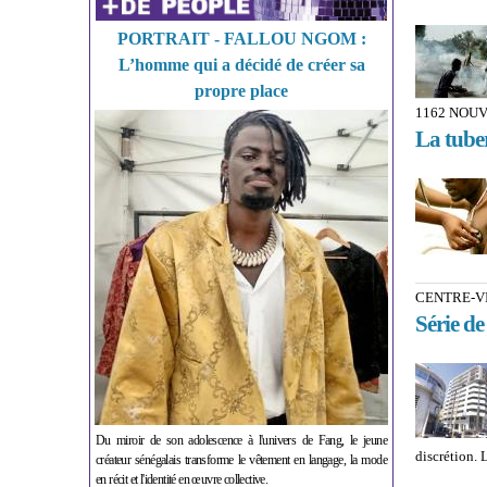
PORTRAIT - FALLOU NGOM :
L’homme qui a décidé de créer sa
propre place
1162 NOU
La tube
CENTRE-V
Série de
Du miroir de son adolescence à l'univers de Fang, le jeune
discrétion. 
créateur sénégalais transforme le vêtement en langage, la mode
en récit et l'identité en œuvre collective.