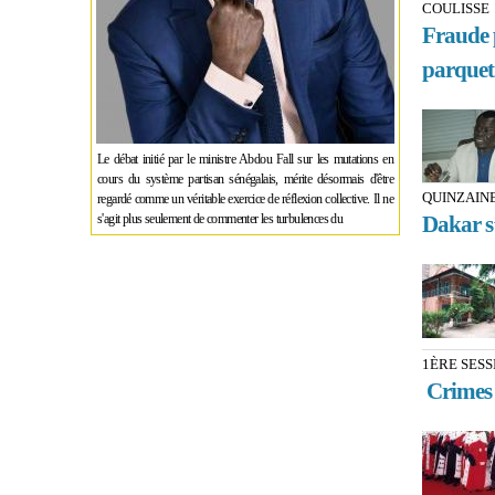
COULISSE
Fraude 
parquet
Le débat initié par le ministre Abdou Fall sur les mutations en
cours du système partisan sénégalais, mérite désormais d'être
QUINZAINE
regardé comme un véritable exercice de réflexion collective. Il ne
s'agit plus seulement de commenter les turbulences du
Dakar s’
1ÈRE SESS
Crimes d