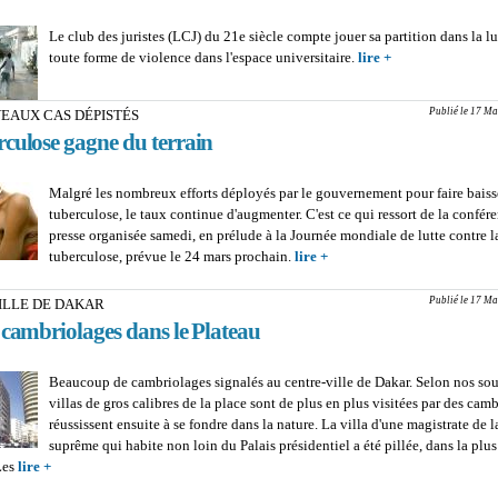
Le club des juristes (LCJ) du 21e siècle compte jouer sa partition dans la lu
toute forme de violence dans l'espace universitaire.
lire +
about VIOLEN
L'ESPACE
UNIVERSITAIRE
Publié le 17 Ma
VEAUX CAS DÉPISTÉS
étudiants invités 
rculose gagne du terrain
leur vrai rôle de
d'opinion
Malgré les nombreux efforts déployés par le gouvernement pour faire baiss
tuberculose, le taux continue d'augmenter. C'est ce qui ressort de la confér
presse organisée samedi, en prélude à la Journée mondiale de lutte contre l
tuberculose, prévue le 24 mars prochain.
lire +
about 1162 NOUVEAUX C
DÉPISTÉS : La tuberculos
terrain
Publié le 17 Ma
ILLE DE DAKAR
 cambriolages dans le Plateau
Beaucoup de cambriolages signalés au centre-ville de Dakar. Selon nos sour
villas de gros calibres de la place sont de plus en plus visitées par des cam
réussissent ensuite à se fondre dans la nature. La villa d'une magistrate de 
suprême qui habite non loin du Palais présidentiel a été pillée, dans la plu
Les
lire +
about CENTRE-VILLE DE DAKAR : Série de cambriolages dans le Pla