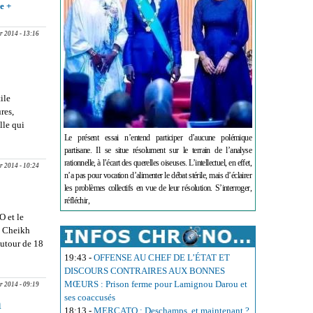
re +
about
inefficaces…’’
GOUVERNANCE,
DEMOCRATIE
r 2014 - 13:16
ET DROITS
HUMAINS : La
coalition SOTU
pour une
ile
effectivité des
res,
instruments
lle qui
juridiques de l’UA
WATER
Le présent essai n’entend participer d’aucune polémique
partisane. Il se situe résolument sur le terrain de l’analyse
es
rationnelle, à l’écart des querelles oiseuses. L’intellectuel, en effet,
r 2014 - 10:24
n’a pas pour vocation d’alimenter le débat stérile, mais d’éclairer
les problèmes collectifs en vue de leur résolution. S’interroger,
réfléchir,
O et le
é Cheikh
autour de 18
19:43
-
OFFENSE AU CHEF DE L’ÉTAT ET
DISCOURS CONTRAIRES AUX BONNES
MŒURS : Prison ferme pour Lamignou Darou et
r 2014 - 09:19
ses coaccusés
n
18:13
-
MERCATO : Deschamps, et maintenant ?