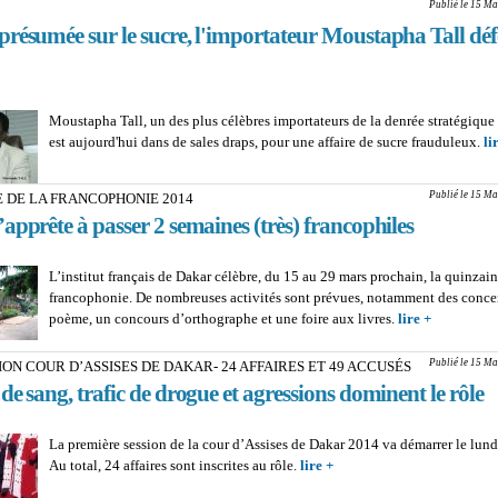
rangs des ASP
Publié le 15 Ma
présumée sur le sucre, l'importateur Moustapha Tall déf
Moustapha Tall, un des plus célèbres importateurs de la denrée stratégique q
est aujourd'hui dans de sales draps, pour une affaire de sucre frauduleux.
li
Publié le 15 Ma
 DE LA FRANCOPHONIE 2014
apprête à passer 2 semaines (très) francophiles
L’institut français de Dakar célèbre, du 15 au 29 mars prochain, la quinzain
francophonie. De nombreuses activités sont prévues, notamment des concer
poème, un concours d’orthographe et une foire aux livres.
lire +
about QU
DE LA
FRANCO
Publié le 15 Ma
ION COUR D’ASSISES DE DAKAR- 24 AFFAIRES ET 49 ACCUSÉS
2014 : Da
e sang, trafic de drogue et agressions dominent le rôle
s’apprête 
semaines (
La première session de la cour d’Assises de Dakar 2014 va démarrer le lund
francophil
Au total, 24 affaires sont inscrites au rôle.
lire +
about 1ÈRE SESSION C
D’ASSISES DE DAKAR- 2