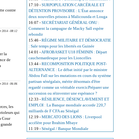
17:10
-
SURPOPULATION CARCÉRALE ET
tte contre
DÉTENTION PROVISOIRE : L’État annonce
CE DANS
deux nouvelles prisons à Malicounda et Louga
16:07
-
SECRÉTARIAT GÉNÉRAL ONU :
 : Les
Comment la campagne de Macky Sall espère
r 2014 - 08:12
à revisiter
rebondir
 leader
15:46
-
RÉGIME MILITAIRE ET DÉMOCRATIE
: Sale temps pour les libertés en Guinée
14:01
-
AFROBASKET U18 FÉMININ : Départ
er la
cauchemardesque pour les Lioncelles
ence de
13:44
-
RECOMPOSITION POLITIQUE POST-
a
ALTERNANCE : Le débat initié par le ministre
AS
Abdou Fall sur les mutations en cours du système
e gagne du
partisan sénégalais, mérite désormais d'être
r 2014 - 06:06
regardé comme un véritable exercicPréparer une
succession ou réinventer une espérance ?
12:33
-
RÉSILIENCE, DÉSENCLAVEMENT ET
EMPLOI : La Banque mondiale accorde 220,7
ces, les
milliards de F CFA au Sénégal
brioleurs qui
12:19
-
MERCATO DES LIONS : Liverpool
la Cour
accélère pour Ibrahim Mbaye
s grande
11:19
-
Sénégal / Banque Mondiale
teau