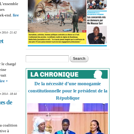
. L’ensemble
ues
eek-end.
lire
r 2014 - 21:42
et
Search
Search form
r le chargé
eine
rait
lire +
about IBA
De la nécessité d’une monogamie
SARR,
constitutionnelle pour le président de la
CHARGE DES
r 2014 - 18:44
République
PROGRAMMES
es de
A LA RADDHO :
‘’Débarrasser le
continent des
structures de
a coalition
gouvernance
tive à
faibles et