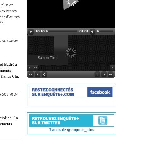
e plus en
s existants
ant d’autres
 de
MORT… :
00:00
00:00
r 2014 - 07:40
Sample Title
nd Badré a
gements
 francs Cfa.
rop cher
r 2014 - 03:34
cipline. La
énements
Tweets de @enquete_plus
pe Khaly
ts des