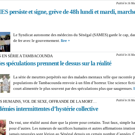
Publié le 16 Ma
 persiste et signe, grève de 48h lundi et mardi, march
Le Syndicat autonome des médecins du Sénégal (SAMES) garde le cap, dan
de fer avec le gouvernement.
lire +
about COULISSE : Le SAMES persiste 
grève de 48h lundi et mardi, marche à 
Publié le 16 Ma
 EN SÉRIE A TAMBACOUNDA
s spéculations prennent le dessus sur la réalité
La série de meurtres perpétrés sur des malades mentaux telle que racontée p
populations de Tambacounda renvoie à un film d’horreur. Une science ficti
court alimentée le plus souvent par des spéculations plus que saugrenues.
l
Publié le 16 Ma
S HUMAINS, VOL DE SEXE, OFFRANDE DE LA MORT…
émies intermittentes d’hystérie collective
Du vrai, une réalité aussi dure que la pierre pour certains. Tout faux, simple h
pour d’autres. Les rumeurs de sacrifices humains et autres affirmations irration
jamais prouvées sont légion au Sénégal depuis un certain nombre d’années. 