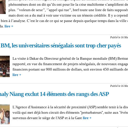
phénomènes dont on dit qu’ils ont pour lie la crise multiforme s’amplifient d
plus. ‘’voleurs de sexe’’, ‘’appel qui tue’’, bref toute une liste de faits supposé
mais dont on a du mal à voir une victime ou un témoin crédible. Il y a cepend
t bien à l’analyse. C’est le cas de ce qui se passe depuis quelque temps dans la ville
da.
lire +
about SACRIFICES HUMAINS, VOL DE SEXE, OFFRANDE DE LA 
Les épidémies intermittentes d’hystérie collective
Publié le 16 Ma
BM, les universitaires sénégalais sont trop cher payés
La visite à Dakar du Directeur général de la Banque mondiale (BM) Bertra
rapporté, en vue du financement de projets sénégalais, de nouveaux enga
financiers portant sur 900 millions de dollars, soit environ 450 milliards de
lire +
about COULISSE : Pour la BM, les universitaires sénégalais sont t
payés
Publié le 16 Ma
aly Niang exclut 14 éléments des rangs des ASP
L'Agence d'Assistance à la sécurité de proximité (ASP) semble tenir à la dis
voilà qui met déjà hors circuit des éléments ''perturbateurs'', suite aux ''év
survenus devant le siège de l'ASP et à la Gare
lire +
about COULISSE : Pa
Niang exclut 14 élémen