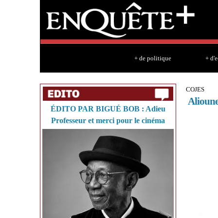
+ de politique
+ d'
COJES
Alioune
ÉDITO PAR BIGUÉ BOB : Adieu
Professeur et merci pour le cinéma