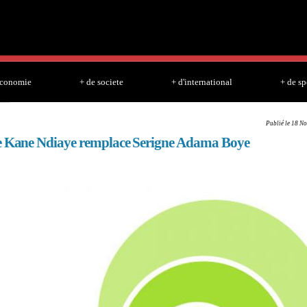
Skip to
main
content
economie
+ de societe
+ d'international
+ de sp
Publié le 18 No
 Kane Ndiaye remplace Serigne Adama Boye