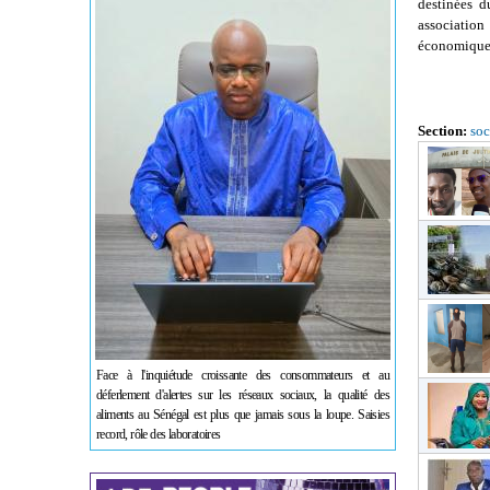
destinées d
association
économique 
Section:
soc
Face à l'inquiétude croissante des consommateurs et au
déferlement d'alertes sur les réseaux sociaux, la qualité des
aliments au Sénégal est plus que jamais sous la loupe. Saisies
record, rôle des laboratoires