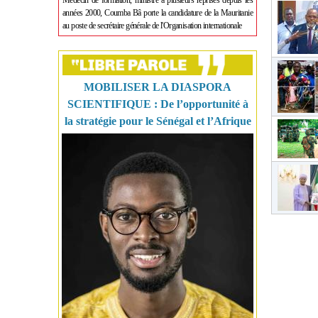
Médecin de formation, ministre à plusieurs reprises depuis les
années 2000, Coumba Bâ porte la candidature de la Mauritanie
au poste de secrétaire générale de l'Organisation internationale
MOBILISER LA DIASPORA
SCIENTIFIQUE : De l’opportunité à
la stratégie pour le Sénégal et l’Afrique