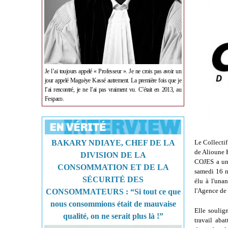
Je l’ai toujours appelé « Professeur ». Je ne crois pas avoir un
jour appelé Maguèye Kassé autrement. La première fois que je
l’ai rencontré, je ne l’ai pas vraiment vu. C’était en 2013, au
Fespaco.
BAKARY NDIAYE, CHEF DE LA
Le Collecti
de Alioune 
DIVISION DE LA
COJES a un 
CONSOMMATION ET DE LA
samedi 16 n
SÉCURITÉ DES
élu à l'una
l'Agence de 
CONSOMMATEURS : “Si tout ce que
nous consommions était de mauvaise
Elle soulig
qualité, on ne serait plus là !”
travail aba