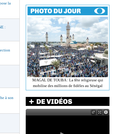
ose la
E :
ection
MAGAL DE TOUBA : La fête religieuse qui
mobilise des millions de fidèles au Sénégal
he à son