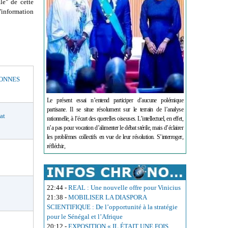
le" de cette
'information
BONNES
Le présent essai n’entend participer d’aucune polémique
partisane. Il se situe résolument sur le terrain de l’analyse
at
rationnelle, à l’écart des querelles oiseuses. L’intellectuel, en effet,
n’a pas pour vocation d’alimenter le débat stérile, mais d’éclairer
les problèmes collectifs en vue de leur résolution. S’interroger,
réfléchir,
22:44
-
REAL : Une nouvelle offre pour Vinicius
21:38
-
MOBILISER LA DIASPORA
SCIENTIFIQUE : De l’opportunité à la stratégie
pour le Sénégal et l’Afrique
20:12
-
EXPOSITION « IL ÉTAIT UNE FOIS