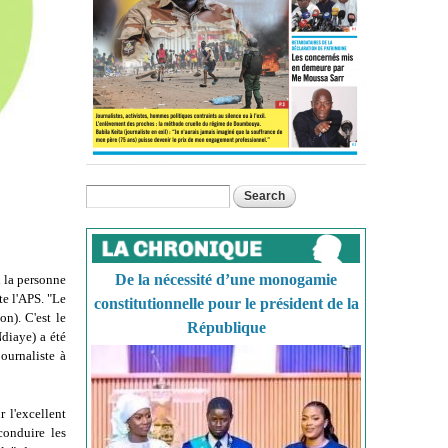
Search
Search form
De la nécessité d’une monogamie
 la personne
e l'APS. "Le
constitutionnelle pour le président de la
n). C'est le
République
diaye) a été
ournaliste à
 l'excellent
conduire les