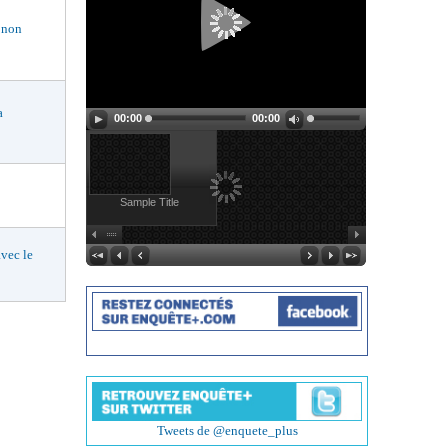
 non
a
00:00
00:00
Sample Title
vec le
Tweets de @enquete_plus