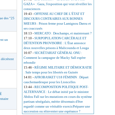
GAZA » : Gaza, l'exposition qui veut réveiller les
consciences
19:43
-
OFFENSE AU CHEF DE L’ÉTAT ET
e des “25
DISCOURS CONTRAIRES AUX BONNES
MŒURS : Prison ferme pour Lamignou Darou et
ses coaccusés
18:13
-
MERCATO : Deschamps, et maintenant ?
17:10
-
SURPOPULATION CARCÉRALE ET
nt un
DÉTENTION PROVISOIRE : L’État annonce
deux nouvelles prisons à Malicounda et Louga
16:07
-
SECRÉTARIAT GÉNÉRAL ONU :
Comment la campagne de Macky Sall espère
décrètent
rebondir
15:46
-
RÉGIME MILITAIRE ET DÉMOCRATIE
: Sale temps pour les libertés en Guinée
14:01
-
AFROBASKET U18 FÉMININ : Départ
cauchemardesque pour les Lioncelles
13:44
-
RECOMPOSITION POLITIQUE POST-
ALTERNANCE : Le débat initié par le ministre
É
Abdou Fall sur les mutations en cours du système
ntaire
partisan sénégalais, mérite désormais d'être
regardé comme un véritable exercicPréparer une
succession ou réinventer une espérance ?