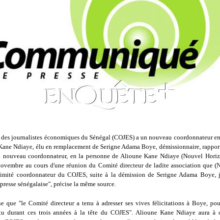
f des journalistes économiques du Sénégal (COJES) a un nouveau coordonnateur en
Kane Ndiaye, élu en remplacement de Serigne Adama Boye, démissionnaire, rapport
nouveau coordonnateur, en la personne de Alioune Kane Ndiaye (Nouvel Horizo
ovembre au cours d'une réunion du Comité directeur de ladite association que (N
nimité coordonnateur du COJES, suite à la démission de Serigne Adama Boye, j
presse sénégalaise", précise la même source.
ne que "le Comité directeur a tenu à adresser ses vives félicitations à Boye, pour
ttu durant ces trois années à la tête du COJES". Alioune Kane Ndiaye aura à 