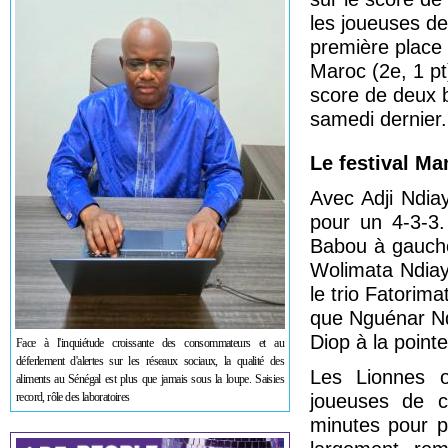
les joueuses d
première place 
Maroc (2e, 1 pt
score de deux b
samedi dernier.
Le festival M
Avec Adji Ndiay
pour un 4-3-3
Babou à gauche
Wolimata Ndiaye
le trio Fatorim
que Nguénar Nd
Diop à la pointe
Face à l'inquiétude croissante des consommateurs et au
déferlement d'alertes sur les réseaux sociaux, la qualité des
Les Lionnes o
aliments au Sénégal est plus que jamais sous la loupe. Saisies
record, rôle des laboratoires
joueuses de c
minutes pour p