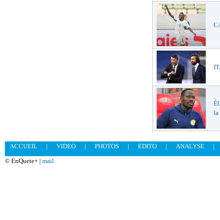
CA
IT
ÉQ
la
ACCUEIL
|
VIDEO
|
PHOTOS
|
EDITO
|
ANALYSE
|
© EnQuete+ |
mail