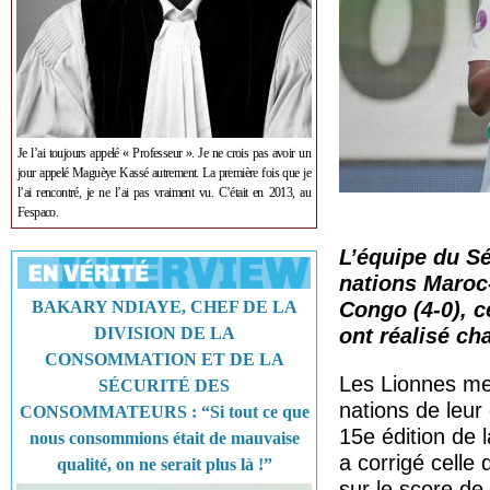
Je l’ai toujours appelé « Professeur ». Je ne crois pas avoir un
jour appelé Maguèye Kassé autrement. La première fois que je
l’ai rencontré, je ne l’ai pas vraiment vu. C’était en 2013, au
Fespaco.
L’équipe du Sé
nations Maroc-
BAKARY NDIAYE, CHEF DE LA
Congo (4-0), 
DIVISION DE LA
ont réalisé ch
CONSOMMATION ET DE LA
Les Lionnes met
SÉCURITÉ DES
nations de leur
CONSOMMATEURS : “Si tout ce que
15e édition de 
nous consommions était de mauvaise
a corrigé cell
qualité, on ne serait plus là !”
sur le score de 