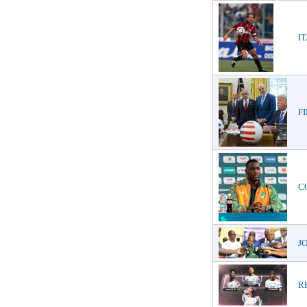
IT
FI
CO
JO
RE