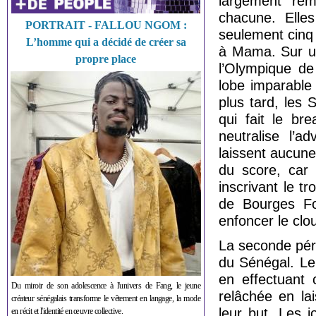
largement rem
chacune. Elle
PORTRAIT - FALLOU NGOM :
seulement cinq 
L’homme qui a décidé de créer sa
à Mama. Sur un
propre place
l’Olympique de
lobe imparable 
plus tard, les
qui fait le br
neutralise l’
laissent aucun
du score, car 
inscrivant le t
de Bourges Fo
enfoncer le clou
La seconde péri
du Sénégal. Le 
en effectuant 
Du miroir de son adolescence à l'univers de Fang, le jeune
relâchée en la
créateur sénégalais transforme le vêtement en langage, la mode
leur but. Les 
en récit et l'identité en œuvre collective.