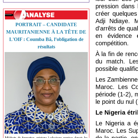
pression dans 
créer quelques
Adji Ndiaye. M
PORTRAIT – CANDIDATE
d'arrêts de qua
MAURITANIENNE À LA TÊTE DE
en évidence 
L'OIF : Coumba Bâ, l’obligation de
compétition.
résultats
À la fin de re
du match. Les
possible qualif
Les Zambiennes 
Maroc. Les C
période (1-2), 
le point du nul 
Le Nigeria étri
Le Nigeria a é
Maroc. Les Sup