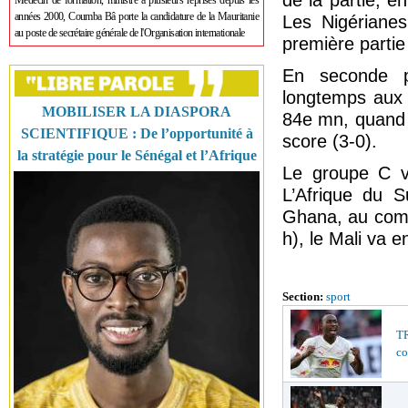
de la partie, e
Médecin de formation, ministre à plusieurs reprises depuis les
années 2000, Coumba Bâ porte la candidature de la Mauritanie
Les Nigérianes
au poste de secrétaire générale de l'Organisation internationale
première partie
En seconde pé
longtemps aux 
MOBILISER LA DIASPORA
84e mn, quand I
SCIENTIFIQUE : De l’opportunité à
score (3-0).
la stratégie pour le Sénégal et l’Afrique
Le groupe C va
L’Afrique du S
Ghana, au comp
h), le Mali va 
Section:
sport
TR
co