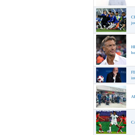
CH
jo
H
ho
FI
in
AF
CA