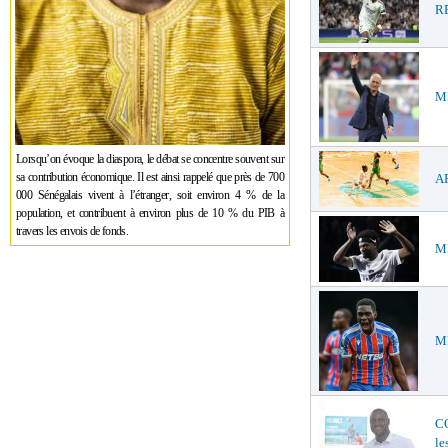
RE
ME
Lorsqu’on évoque la diaspora, le débat se concentre souvent sur
sa contribution économique. Il est ainsi rappelé que près de 700
AF
000 Sénégalais vivent à l’étranger, soit environ 4 % de la
population, et contribuent à environ plus de 10 % du PIB à
travers les envois de fonds.
ME
ME
C
le