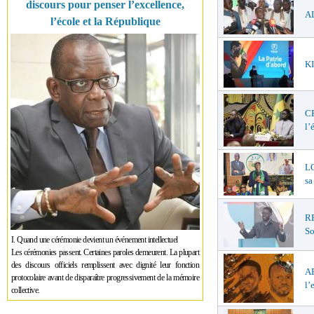
discours pour penser l’excellence,
AL
l’école et la République
KI
C
l’
LO
sa
R
So
I. Quand une cérémonie devient un événement intellectuel
Les cérémonies passent. Certaines paroles demeurent. La plupart
des discours officiels remplissent avec dignité leur fonction
A
protocolaire avant de disparaître progressivement de la mémoire
l’
collective.