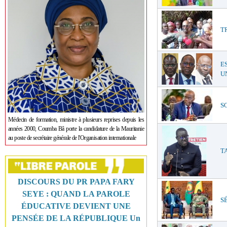
T
E
UN
SO
Médecin de formation, ministre à plusieurs reprises depuis les
années 2000, Coumba Bâ porte la candidature de la Mauritanie
au poste de secrétaire générale de l'Organisation internationale
TA
DISCOURS DU PR PAPA FARY
SEYE : QUAND LA PAROLE
SÉ
ÉDUCATIVE DEVIENT UNE
PENSÉE DE LA RÉPUBLIQUE Un