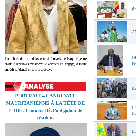
ÉL
AN
DÉ
Du miroir de son adolescence à l'univers de Fang, le jeune
id
créateur sénégalais transforme le vêtement en langage, la mode
en récit et l'identité en œuvre collective.
Ki
PORTRAIT – CANDIDATE
MAURITANIENNE À LA TÊTE DE
LA
L'OIF : Coumba Bâ, l’obligation de
fi
résultats
LI