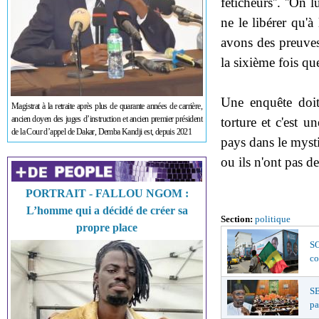
féticheurs''. ''On
ne le libérer qu'à
avons des preuves 
la sixième fois q
Une enquête doit
Magistrat à la retraite après plus de quarante années de carrière,
ancien doyen des juges d’instruction et ancien premier président
torture et c'est u
de la Cour d’appel de Dakar, Demba Kandji est, depuis 2021
pays dans le mysti
ou ils n'ont pas de
PORTRAIT - FALLOU NGOM :
L’homme qui a décidé de créer sa
Section:
politique
propre place
SO
co
S
pa