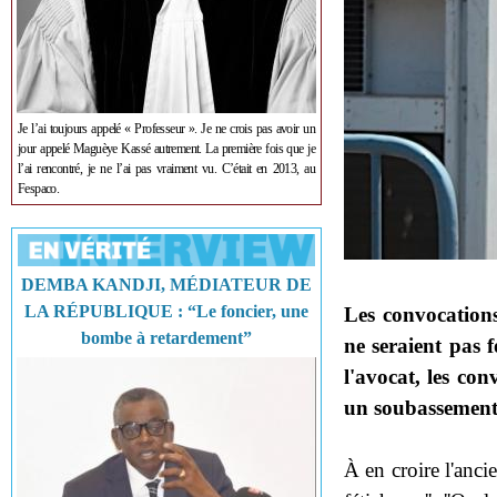
Je l’ai toujours appelé « Professeur ». Je ne crois pas avoir un
jour appelé Maguèye Kassé autrement. La première fois que je
l’ai rencontré, je ne l’ai pas vraiment vu. C’était en 2013, au
Fespaco.
DEMBA KANDJI, MÉDIATEUR DE
LA RÉPUBLIQUE : “Le foncier, une
Les convocation
bombe à retardement”
ne seraient pas 
l'avocat, les con
un soubassement 
À en croire l'anci