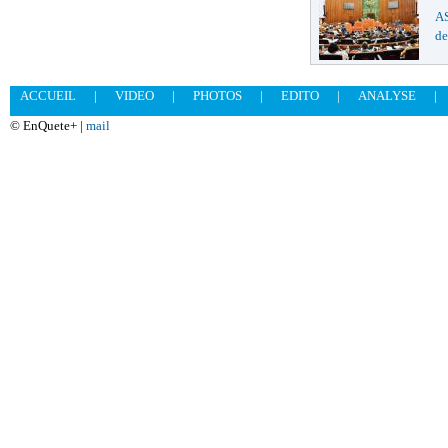
AS
de
ACCUEIL
|
VIDEO
|
PHOTOS
|
EDITO
|
ANALYSE
|
© EnQuete+ |
mail