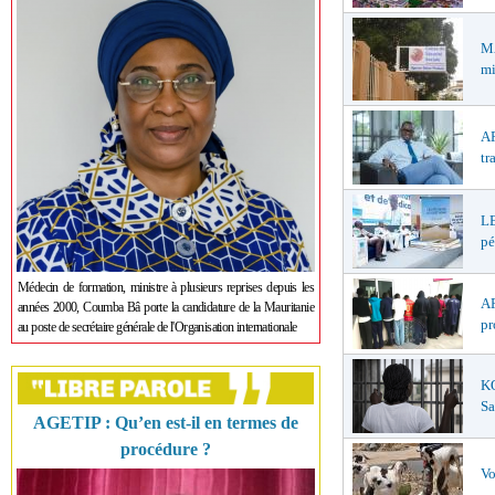
M
mi
AP
tr
LE
pé
Médecin de formation, ministre à plusieurs reprises depuis les
AF
années 2000, Coumba Bâ porte la candidature de la Mauritanie
pr
au poste de secrétaire générale de l'Organisation internationale
K
Sa
AGETIP : Qu’en est-il en termes de
procédure ?
Vo