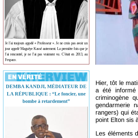
Je l’ai toujours appelé « Professeur ». Je ne crois pas avoir un
jour appelé Maguèye Kassé autrement. La première fois que je
l’ai rencontré, je ne l’ai pas vraiment vu. C’était en 2013, au
Fespaco.
Hier, tôt le ma
DEMBA KANDJI, MÉDIATEUR DE
a été informé 
LA RÉPUBLIQUE : “Le foncier, une
criminogène qu
bombe à retardement”
gendarmerie na
rangers) qui éta
point Elton sis
Les éléments d