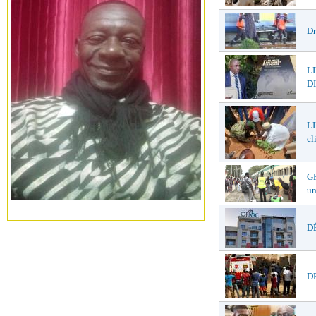
Dr
L
DI
LI
cl
GR
un
DÉ
DR