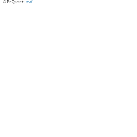
© EnQuete+ |
mail