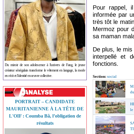
Pour rappel, i
informée par un
très tôt le mati
Mermoz pour de
sa maman mal
De plus, le mis
interpellé et 
fonctions.
Du miroir de son adolescence à l'univers de Fang, le jeune
créateur sénégalais transforme le vêtement en langage, la mode
en récit et l'identité en œuvre collective.
Section:
social
MA
du
PORTRAIT – CANDIDATE
HI
MAURITANIENNE À LA TÊTE DE
le
L'OIF : Coumba Bâ, l’obligation de
résultats
S
TI