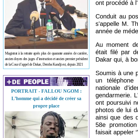
ont procédé à l
Conduit au pos
s'appelle M. Th
année de médec
Au moment de s
était filé par
Magistrat à la retraite après plus de quarante années de carrière,
Dakar qui, à bo
ancien doyen des juges d’instruction et ancien premier président
de la Cour d’appel de Dakar, Demba Kandji est, depuis 2021
Soumis à une pa
un téléphone 
nationale d'id
PORTRAIT - FALLOU NGOM :
gendarmerie. L
L’homme qui a décidé de créer sa
ont poursuivi n
propre place
photos de lui 
ainsi que des 
58e promotion 
faisait appeler ‘