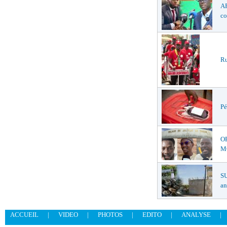
AF
co
Ru
Pé
O
MŒ
S
an
ACCUEIL
|
VIDEO
|
PHOTOS
|
EDITO
|
ANALYSE
|