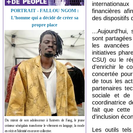
internationa
financières af
PORTRAIT - FALLOU NGOM :
des dispositifs 
L’homme qui a décidé de créer sa
propre place
...Aujourd’hui,
sont partagées 
les avancées 
initiatives pha
CSU) ou le rég
d’enrichir le c
concertée pour 
de tous les ac
partenaires te
sociale et de
coordinatrice d
fait que cette
d’inclusion éco
Du miroir de son adolescence à l'univers de Fang, le jeune
créateur sénégalais transforme le vêtement en langage, la mode
Les outils tel
en récit et l'identité en œuvre collective.