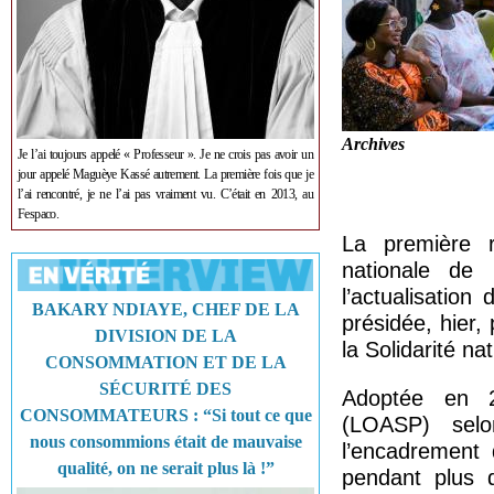
Archives
Je l’ai toujours appelé « Professeur ». Je ne crois pas avoir un
jour appelé Maguèye Kassé autrement. La première fois que je
l’ai rencontré, je ne l’ai pas vraiment vu. C’était en 2013, au
Fespaco.
La première r
nationale de 
l’actualisation
BAKARY NDIAYE, CHEF DE LA
présidée, hier,
DIVISION DE LA
la Solidarité n
CONSOMMATION ET DE LA
SÉCURITÉ DES
Adoptée en 20
CONSOMMATEURS : “Si tout ce que
(LOASP) sel
nous consommions était de mauvaise
l’encadrement 
qualité, on ne serait plus là !”
pendant plus 