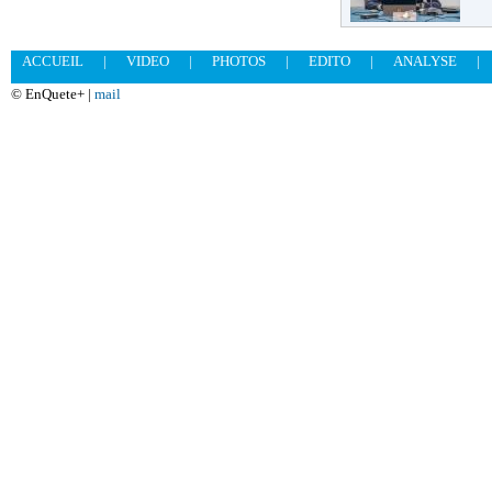
ACCUEIL
|
VIDEO
|
PHOTOS
|
EDITO
|
ANALYSE
|
© EnQuete+ |
mail