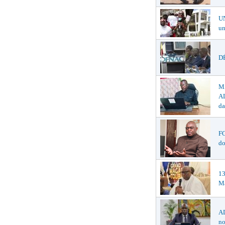
U
un
DÉ
M
AL
da
F
do
1
Ma
AD
no