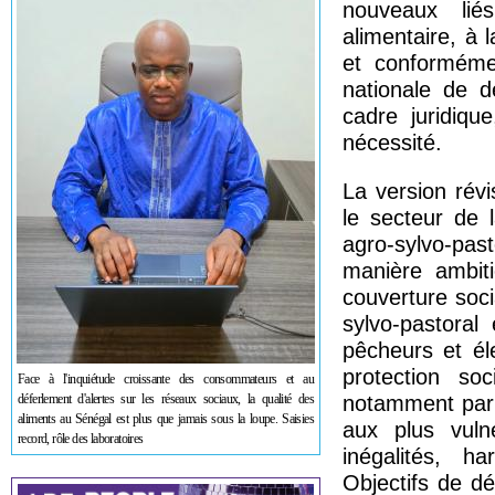
nouveaux lié
alimentaire, à 
et conforméme
nationale de d
cadre juridiqu
nécessité.
La version révi
le secteur de l
agro-sylvo-pas
manière ambit
couverture soci
sylvo-pastoral 
pêcheurs et él
protection soc
Face à l'inquiétude croissante des consommateurs et au
déferlement d'alertes sur les réseaux sociaux, la qualité des
notamment par 
aliments au Sénégal est plus que jamais sous la loupe. Saisies
aux plus vuln
record, rôle des laboratoires
inégalités, ha
Objectifs de d