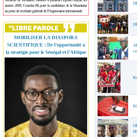
Médecin de formation, ministre à plusieurs reprises depuis les
DÉ
années 2000, Coumba Bâ porte la candidature de la Mauritanie
au poste de secrétaire générale de l'Organisation internationale
DR
MOBILISER LA DIASPORA
SCIENTIFIQUE : De l’opportunité à
AF
co
la stratégie pour le Sénégal et l’Afrique
Ru
Pé
O
MŒ