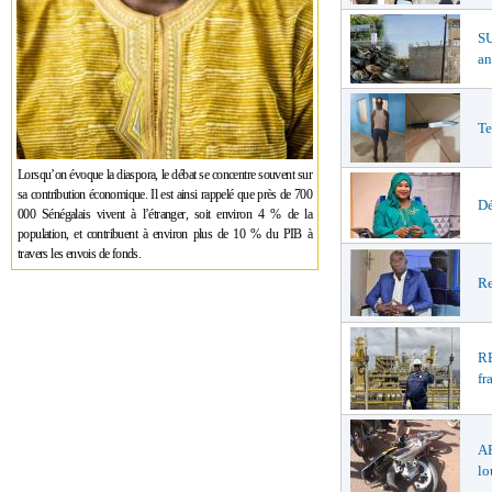
S
an
Te
Lorsqu’on évoque la diaspora, le débat se concentre souvent sur
sa contribution économique. Il est ainsi rappelé que près de 700
Dé
000 Sénégalais vivent à l’étranger, soit environ 4 % de la
population, et contribuent à environ plus de 10 % du PIB à
travers les envois de fonds.
Re
R
fr
A
lo