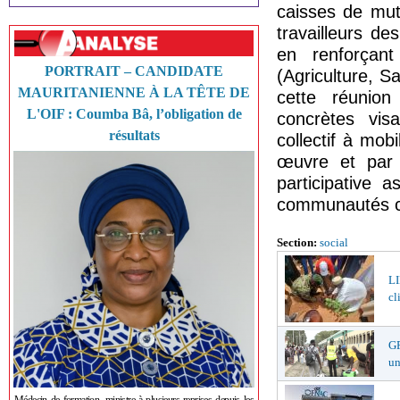
caisses de mutu
travailleurs de
en renforçant
PORTRAIT – CANDIDATE
(Agriculture, Sa
MAURITANIENNE À LA TÊTE DE
cette réunio
L'OIF : Coumba Bâ, l’obligation de
concrètes vi
résultats
collectif à mob
œuvre et par 
participative 
communautés c
Section:
social
LI
cl
GR
un