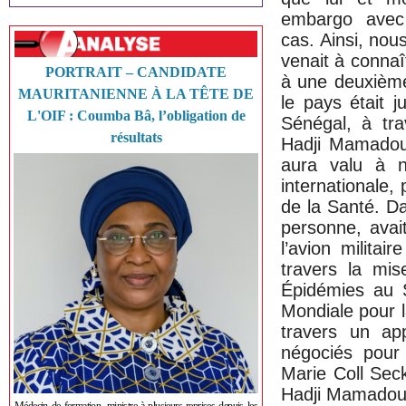
embargo avec 
cas. Ainsi, nous
venait à conna
PORTRAIT – CANDIDATE
à une deuxième 
MAURITANIENNE À LA TÊTE DE
le pays était 
L'OIF : Coumba Bâ, l’obligation de
Sénégal, à tr
résultats
Hadji Mamadou 
aura valu à n
internationale,
de la Santé. D
personne, avai
l’avion militai
travers la mi
Épidémies au S
Mondiale pour 
travers un app
négociés pour
Marie Coll Sec
Hadji Mamadou