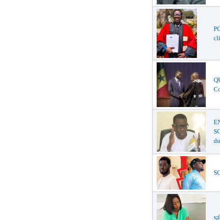
P
cl
QU
Co
E
SC
du
SO
SÉ