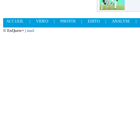
ACCUEIL
|
VIDEO
|
PHOTOS
|
EDITO
|
ANALYSE
|
© EnQuete+ |
mail