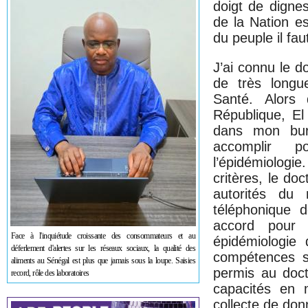
doigt de digne
de la Nation es
du peuple il fa
J’ai connu le 
de très longu
Santé. Alors 
République, El
dans mon bure
accomplir 
l’épidémiologi
critères, le do
autorités du
téléphonique 
accord pour 
Face à l'inquiétude croissante des consommateurs et au
épidémiologie 
déferlement d'alertes sur les réseaux sociaux, la qualité des
compétences su
aliments au Sénégal est plus que jamais sous la loupe. Saisies
permis au doc
record, rôle des laboratoires
capacités en 
collecte de do