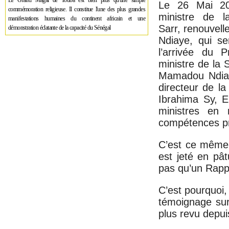
Le Grand Magal de Touba est bien plus qu'une simple
Le 26 Mai 2
commémoration religieuse. Il constitue l'une des plus grandes
ministre de 
manifestations humaines du continent africain et une
Sarr, renouvel
démonstration éclatante de la capacité du Sénégal
Ndiaye, qui s
l’arrivée du 
ministre de la 
Mamadou Ndiay
directeur de la
Ibrahima Sy, 
ministres en
compétences pr
C’est ce même
est jeté en pâ
pas qu’un Rapp
C’est pourquoi, 
témoignage sur
plus revu depu