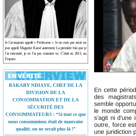
Je l’ai toujours appelé « Professeur ». Je ne crois pas avoir un
jour appelé Maguèye Kassé autrement. La première fois que je
l’ai rencontré, je ne l’ai pas vraiment vu. C’était en 2013, au
Fespaco.
BAKARY NDIAYE, CHEF DE LA
En cette périod
DIVISION DE LA
des magistrats
CONSOMMATION ET DE LA
semble opportun
SÉCURITÉ DES
le monde compr
CONSOMMATEURS : “Si tout ce que
s’agit ni d’un
nous consommions était de mauvaise
outre, force e
qualité, on ne serait plus là !”
une juridiction 