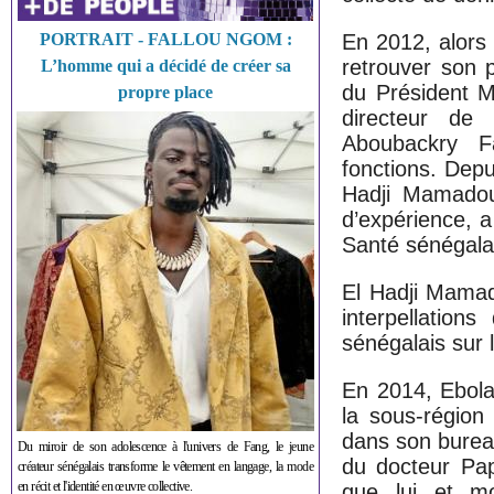
PORTRAIT - FALLOU NGOM :
En 2012, alors
retrouver son 
L’homme qui a décidé de créer sa
du Président 
propre place
directeur de
Aboubackry F
fonctions. Depu
Hadji Mamadou
d’expérience, 
Santé sénégala
El Hadji Mamad
interpellation
sénégalais sur 
En 2014, Ebola
la sous-région
dans son bureau
Du miroir de son adolescence à l'univers de Fang, le jeune
du docteur Pap
créateur sénégalais transforme le vêtement en langage, la mode
en récit et l'identité en œuvre collective.
que lui et m