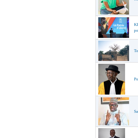
K
po
To
Po
Sa