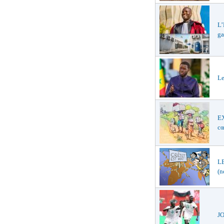
L’
ga
Le
E
cœ
LE
(n
JO