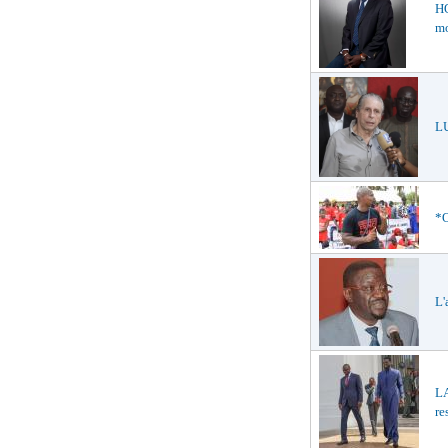
HO
mo
LU
*O
L'
L
re