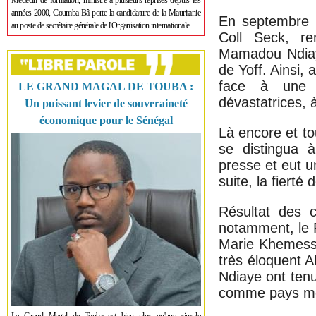
Médecin de formation, ministre à plusieurs reprises depuis les
années 2000, Coumba Bâ porte la candidature de la Mauritanie
En septembre 
au poste de secrétaire générale de l'Organisation internationale
Coll Seck, re
Mamadou Ndiaye
de Yoff. Ainsi,
face à une 
LE GRAND MAGAL DE TOUBA :
dévastatrices, 
Un puissant levier de souveraineté
économique pour le Sénégal
Là encore et t
se distingua à
presse et eut u
suite, la fierté
Résultat des 
notamment, le 
Marie Khemesse
très éloquent 
Ndiaye ont tenu
comme pays mod